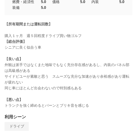
燃費・経済性
5.0
価格
5.0
内装
5.0
装備
5.0
【所有期間または運転回数】
購入１ヶ月 週５回程度ドライブ買い物ゴルフ
【総合評価】
シニアに良く似合う車
【良い点】
外観は派手ではなくまた地味でもなく充分存在感があるし、内装のパネル部
は高級感がある
サイドビユーが素敵と思う スムーズな充分な加速があり余裕感があり運転
が疲れない
同じ車にほとんど出会わないので特別感もある
【悪い点】
トランクを強く締めるとバーンとブリキ音を感じる
利用シーン
ドライブ