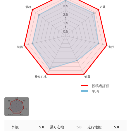
投稿者評価
平均
外観
5.0
乗り心地
5.0
走行性能
5.0