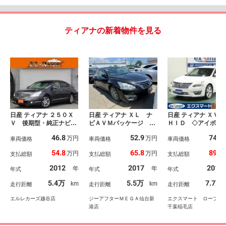
ティアナの新着物件を見る
日産 ティアナ ２５０Ｘ
日産 ティアナ ＸＬ ナ
日産 ティアナ ＸＶ 
Ｖ 後期型・純正ナビ・
ビＡＶＭパッケージ 禁
ＨＩＤ ◇アイボリ
フルセグ・バックカメ
煙車 純正ディスプレイ
ルレザーシート ◇
46.8
52.9
74.3
万円
万円
ラ・Ｂｌｕｅｔｏｏｔｈ
車両価格
オーディオ 全周囲カメ
車両価格
トヒーター＆シート
車両価格
接続・ＥＴＣ・スマート
ラ クリアランスソナ
ラー ◇スマート
54.8
65.8
89.5
万円
万円
支払総額
支払総額
支払総額
キー・プッシュスター
ー アダプティブクルー
◇ＥＴＣ ◇ナビ 
ト・電動シート・ＨＩＤ
ズコントロール パワー
ルセグ ◇バックカ
2012
2017
2014
年
年
年式
年式
年式
ヘッドライト・フォグラ
シート リアトラフィッ
ラ ◇前後ドライブ
ンプ・純正１７ＡＷ・ド
クアラート パークアシ
ーダー ◇Ｂｌｕｅ
5.4万
5.5万
7.7万
km
km
走行距離
走行距離
走行距離
ライブレコーダー・電動
スト 衝突被害軽減シス
ｏｔｈ ◇車検２年
オットマン
テム ＨＩＤライト
エルレカーズ越谷店
ジーアフターＭＥＧＡ仙台新
エクスマート ロープラ
港店
千葉稲毛店