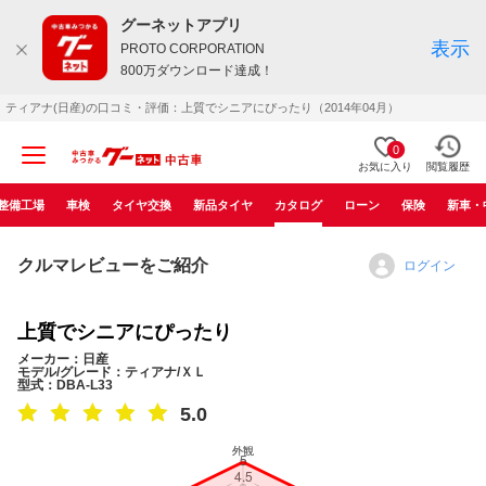
グーネットアプリ
表示
PROTO CORPORATION
800万ダウンロード達成！
ティアナ(日産)の口コミ・評価：上質でシニアにぴったり（2014年04月）
0
お気に入り
閲覧履歴
整備工場
車検
タイヤ交換
新品タイヤ
カタログ
ローン
保険
新車・
クルマレビューをご紹介
ログイン
上質でシニアにぴったり
メーカー：日産
モデル/グレード：ティアナ/ＸＬ
型式：DBA-L33
5.0