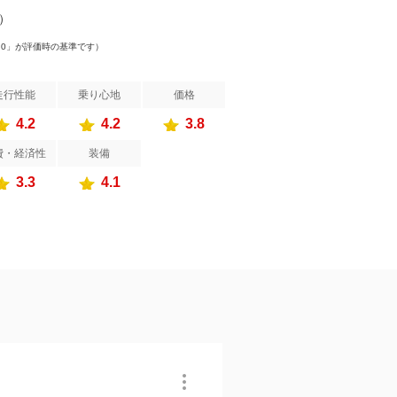
件）
.0」が評価時の基準です）
走行性能
乗り心地
価格
4.2
4.2
3.8
費・経済性
装備
3.3
4.1