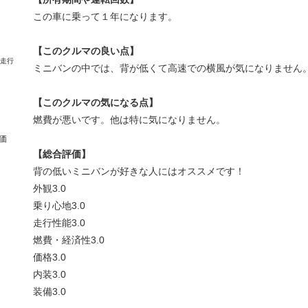
この車に乗って１年になります。
【このクルマの良い点】
ミニバンの中では、背が低くて高速での横風が気になりません
【このクルマの気になる点】
燃費が悪いです。他は特に気になりません。
価
【総合評価】
背の低いミニバンが好きな人にはオススメです！
外観
3.0
乗り心地
3.0
走行性能
3.0
燃費・経済性
3.0
価格
3.0
内装
3.0
装備
3.0