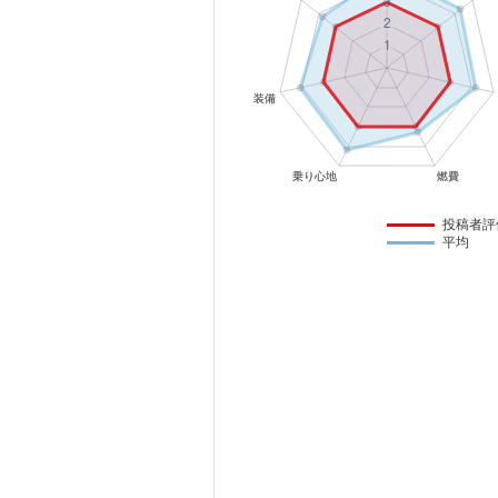
マガジン
車カタログ
自動車ローン
保険
投稿者評
平均
レビュー
価格相場
教習所
用語集