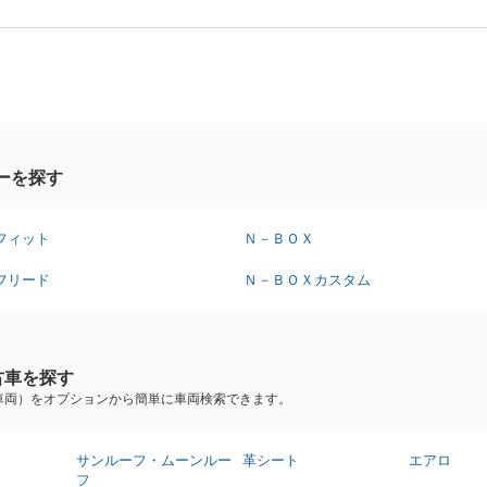
ーを探す
フィット
Ｎ－ＢＯＸ
フリード
Ｎ－ＢＯＸカスタム
古車を探す
車両）をオプションから簡単に車両検索できます。
サンルーフ・ムーンルー
革シート
エアロ
フ