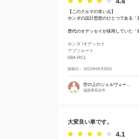
4.4
【このクルマの良い点】
ホンダの設計思想のひとつである「
歴代のオデッセイが採用していた「低
ホンダ /オデッセイ
アブソルート
6BA-RC1
投稿日： 2022年06月09日
空の上のジェルヴェー...
滋賀県長浜市
大変良い車です。
4.1