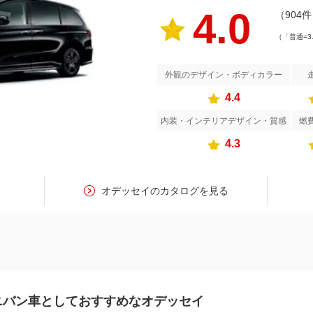
4.0
（904
（「普通=3
外観のデザイン・ボディカラー
4.4
内装・インテリアデザイン・質感
燃
4.3
す
オデッセイのカタログを見る
ニバン車としておすすめなオデッセイ