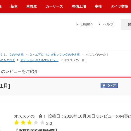
店
新車
車買取
カーリース
整備工場
車検
タイヤ交換
English
ヘルプ
お
ＲＣ１、２の中古車
Ｇ・エアロ ホンダセンシングの中古車
オススメの一台！
イのカタログ
オデッセイのクルマレビュー
オススメの一台！
】のレビューをご紹介
1月]
オススメの一台！
投稿日：2020年10月30日
※レビューの内容
3.0
【所有期間や運転回数】