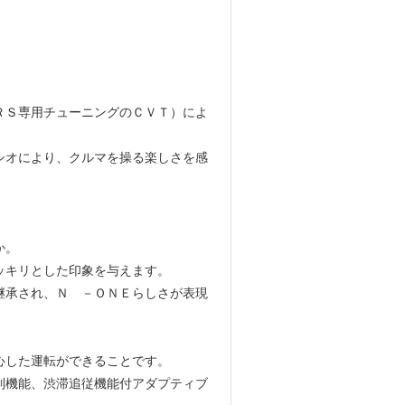
ＲＳ専用チューニングのＣＶＴ）によ
シオにより、クルマを操る楽しさを感
か。
ッキリとした印象を与えます。
継承され、Ｎ －ＯＮＥらしさが表現
心した運転ができることです。
制機能、渋滞追従機能付アダプティブ