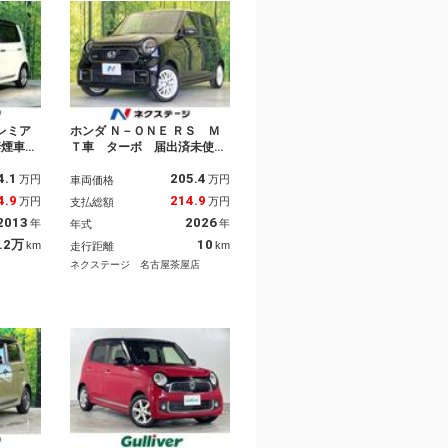
レミア
ホンダ Ｎ－ＯＮＥ ＲＳ Ｍ
禁煙車
Ｔ車 ターボ 届出済未使用
クカメ
車 衝突被害軽減システム
4.1
205.4
ＥＴＣ
コーナーセンサー スマート
万円
万円
車両価格
ミ オー
キー ＬＥＤヘッド 純正１
4.9
214.9
万円
万円
支払総額
アコン
５インチアルミ オートハイ
2013
2026
年
年
年式
ｕｅｔｏ
ビーム 車線逸脱警報 オー
Ｄ再生
トライト デュアルエアコ
.2万
10
km
km
走行距離
シーガラ
ン ＬＥＤフォグ
ネクステージ 名古屋茶屋店