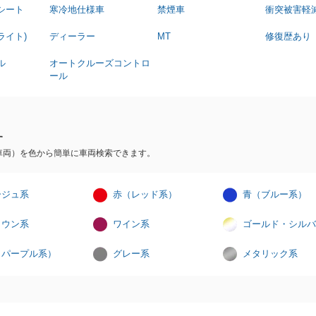
シート
寒冷地仕様車
禁煙車
衝突被害軽
ライト)
ディーラー
MT
修復歴あり
ル
オートクルーズコントロ
ール
す
車両）を色から簡単に車両検索できます。
ージュ系
赤（レッド系）
青（ブルー系）
ラウン系
ワイン系
ゴールド・シルバ
（パープル系）
グレー系
メタリック系