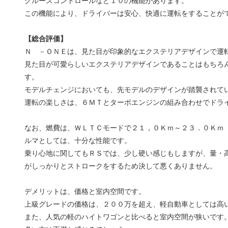
クルーズコントロールなど１０の機能があります。
この機能により、ドライバーは安心、快適に運転をすることが
【総合評価】
Ｎ －ＯＮＥは、見た目が印象的なエクステリアデザインで運
見た目が可愛らしいエクステリアデザインであることはもちろ
す。
モデルチェンジにおいても、先モデルのデザインが踏襲されて
運転の楽しさは、６ＭＴとターボエンジンの組み合わせでドラ
なお、燃費は、ＷＬＴＣモードで２１，０Ｋｍ～２３．０Ｋｍ
ルマとしては、十分な性能です。
乗り心地に関してもＲＳでは、少し硬い感じもしますが、量・
がしっかりとストロークをするため決して悪くありません。
デメリットは、価格と室内空間です。
上級グレードの価格は、２００万を超え、軽自動車としては高
また、人気の軽のハイトワゴンと比べると室内空間が狭いです