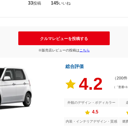
33
145
投稿
いいね
クルマレビューを投稿する
※販売店レビューの投稿は
こちら
総合評価
4.2
（200
（「普通=3
外観のデザイン・ボディカラー
4.5
内装・インテリアデザイン・質感
燃