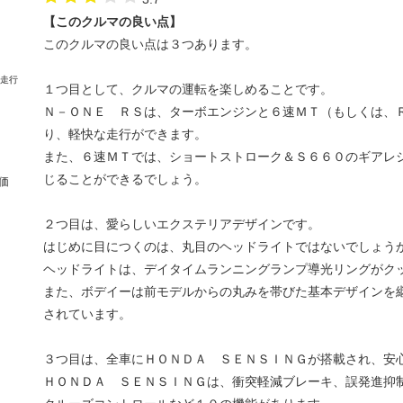
【このクルマの良い点】
このクルマの良い点は３つあります。
１つ目として、クルマの運転を楽しめることです。
Ｎ－ＯＮＥ ＲＳは、ターボエンジンと６速ＭＴ（もしくは、
り、軽快な走行ができます。
また、６速ＭＴでは、ショートストローク＆Ｓ６６０のギアレ
じることができるでしょう。
価
２つ目は、愛らしいエクステリアデザインです。
はじめに目につくのは、丸目のヘッドライトではないでしょう
ヘッドライトは、デイタイムランニングランプ導光リングがク
また、ボデイーは前モデルからの丸みを帯びた基本デザインを
されています。
３つ目は、全車にＨＯＮＤＡ ＳＥＮＳＩＮＧが搭載され、安
ＨＯＮＤＡ ＳＥＮＳＩＮＧは、衝突軽減ブレーキ、誤発進抑