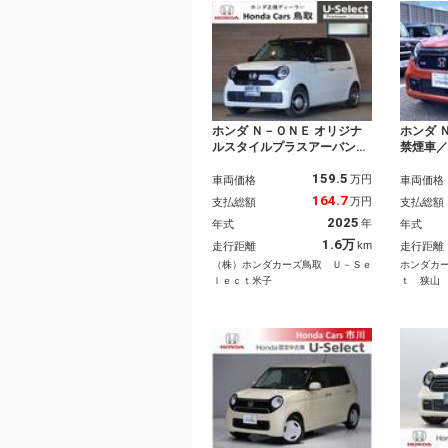
ホンダ Ｎ－ＯＮＥ オリジナ
ホンダ 
ルスタイルプラスアーバン
禁煙車
ナビ バックカメラ ドライ
ＶＦｉ
159.5
ブレコーダー ＥＴＣ 障害
Ｂ／シ
万円
車両価格
車両価格
物センサー アダプティブク
カーテ
164.7
万円
支払総額
支払総額
ルーズコントロール 電動パ
ＳＢ／
2025
年
年式
年式
ーキングブレーキ プッシュ
ーセン
スタート スマートキー Ｂ
／革巻
1.6万
km
走行距離
走行距離
ｌｕｅｔｏｏｔｈ フルセグ
／ＥＴ
（株）ホンダカーズ鳥取 Ｕ－Ｓｅ
ホンダカ
ＴＶ ＵＳＢ接続
ｌｅｃｔ米子
ｔ 狭山