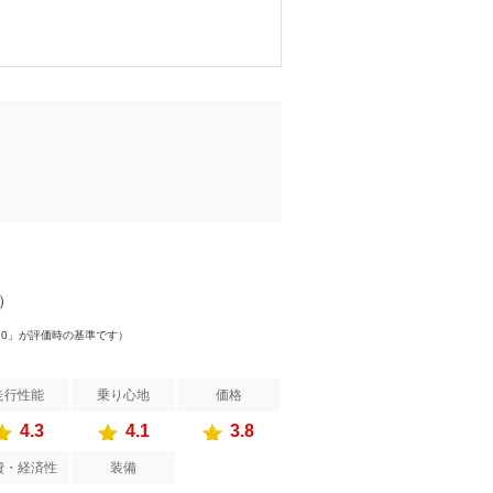
件）
.0」が評価時の基準です）
走行性能
乗り心地
価格
4.3
4.1
3.8
費・経済性
装備