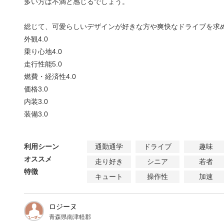
多い方は不満と感じるでしょう。
総じて、可愛らしいデザインが好きな方や爽快なドライブを求
外観
4.0
乗り心地
4.0
走行性能
5.0
燃費・経済性
4.0
価格
3.0
内装
3.0
装備
3.0
利用シーン
通勤通学
ドライブ
趣味
オススメ
走り好き
シニア
若者
特徴
キュート
操作性
加速
ロジーヌ
青森県南津軽郡