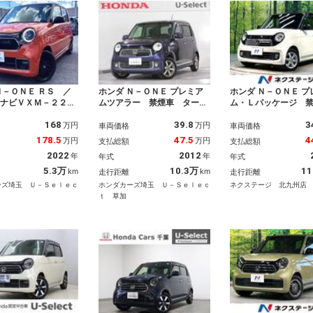
Ｎ－ＯＮＥ ＲＳ ／
ホンダ Ｎ－ＯＮＥ プレミア
ホンダ Ｎ－ＯＮＥ プ
／ナビＶＸＭ－２２４
ムツアラー 禁煙車 ターボ
ム・Ｌパッケージ 
／電子制御パーキング
車 純正ナビ ワンセグＴ
純正ＳＤナビ バッ
168
39.8
3
ートヒータ／ＬＥＤ／
Ｖ バックカメラ ＥＴＣ
ラ スマートキー 
万円
万円
車両価格
車両価格
ンＡＢ／スマキー／Ｕ
ディスチャージヘッドライ
純正１４インチアル
178.5
47.5
4
万円
万円
支払総額
支払総額
センシング／Ｒコーナ
ト オートライト １４イン
トライト オートエ
2022
2012
年
年
年式
年式
サ／フルセグ／ＢＴＡ
チアルミホイール スマート
ＨＩＤヘッド Ｂｌ
ステア／純正１５ＡＷ
キー ＡＢＳ 横滑り防止
ｏｔｈ ＣＤ ＤＶ
5.3万
10.3万
11
km
km
走行距離
走行距離
Ｃ２．０／
エアバック 電動格納ミラ
フルセグ プライバ
ーズ埼玉 Ｕ－Ｓｅｌｅｃ
ホンダカーズ埼玉 Ｕ－Ｓｅｌｅｃ
ネクステージ 北九州店
ー 記録簿
ス
ｔ 草加