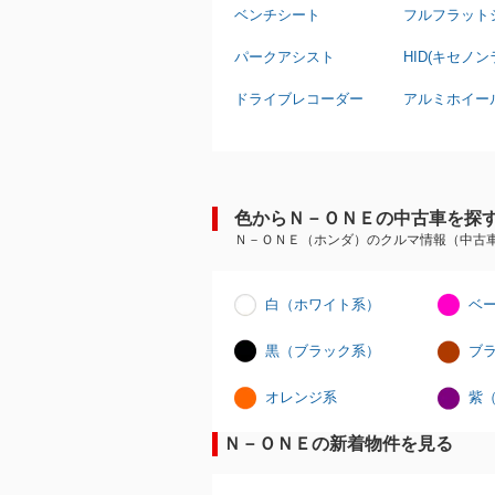
ベンチシート
フルフラット
パークアシスト
HID(キセノン
ドライブレコーダー
アルミホイー
色からＮ－ＯＮＥの中古車を探
Ｎ－ＯＮＥ（ホンダ）のクルマ情報（中古
白（ホワイト系）
ベ
黒（ブラック系）
ブ
オレンジ系
紫
Ｎ－ＯＮＥの新着物件を見る