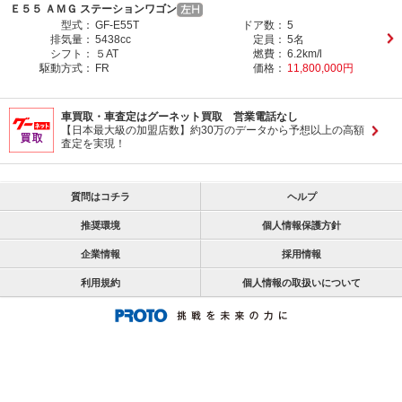
Ｅ５５ ＡＭＧ ステーションワゴン
型式：
GF-E55T
ドア数：
5
排気量：
5438cc
定員：
5名
シフト：
５AT
燃費：
6.2km/l
駆動方式：
FR
価格：
11,800,000円
車買取・車査定はグーネット買取 営業電話なし
【日本最大級の加盟店数】約30万のデータから予想以上の高額
査定を実現！
質問はコチラ
ヘルプ
推奨環境
個人情報保護方針
企業情報
採用情報
利用規約
個人情報の取扱いについて