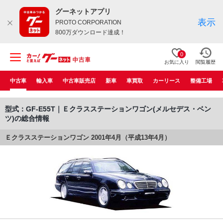
グーネットアプリ
表示
PROTO CORPORATION
800万ダウンロード達成！
0
お気に入り
閲覧履歴
中古車
輸入車
中古車販売店
新車
車買取
カーリース
整備工場
型式：GF-E55T｜Ｅクラスステーションワゴン(メルセデス・ベン
ツ)の総合情報
Ｅクラスステーションワゴン 2001年4月（平成13年4月）