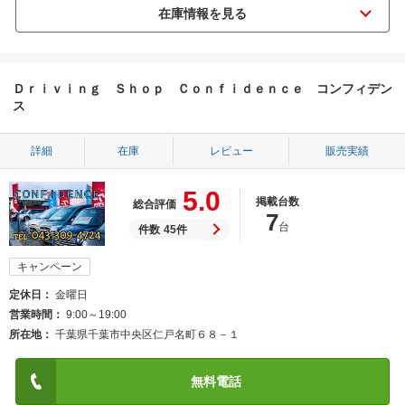
Ｄｒｉｖｉｎｇ Ｓｈｏｐ Ｃｏｎｆｉｄｅｎｃｅ コンフィデン
ス
詳細
在庫
レビュー
販売実績
5.0
掲載台数
総合評価
7
台
件数
45件
キャンペーン
定休日
金曜日
営業時間
9:00～19:00
所在地
千葉県千葉市中央区仁戸名町６８－１
無料電話