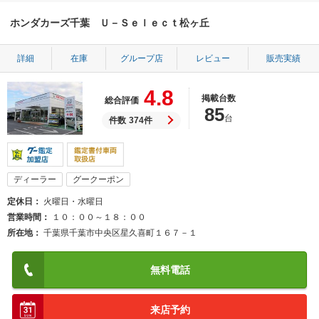
ホンダカーズ千葉 Ｕ－Ｓｅｌｅｃｔ松ヶ丘
詳細
在庫
グループ店
レビュー
販売実績
4.8
掲載台数
総合評価
85
台
件数
374件
ディーラー
グークーポン
定休日
火曜日・水曜日
営業時間
１０：００～１８：００
所在地
千葉県千葉市中央区星久喜町１６７－１
無料電話
来店予約