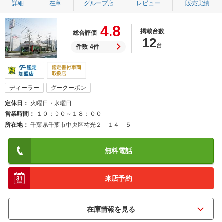
詳細
在庫
グループ店
レビュー
販売実績
4.8
掲載台数
総合評価
12
台
件数
4件
ディーラー
グークーポン
定休日
火曜日・水曜日
営業時間
１０：００～１８：００
所在地
千葉県千葉市中央区祐光２－１４－５
無料電話
来店予約