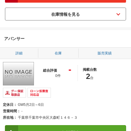
アバンサー
詳細
在庫
販売実績
-
掲載台数
総合評価
2
0件
台
定休日
GW5月2日～6日
営業時間
-
所在地
千葉県千葉市中央区大森町１４６－３