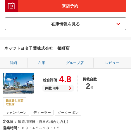
来店予約
ネッツトヨタ千葉株式会社 都町店
詳細
在庫
グループ店
レビュー
4.8
掲載台数
総合評価
2
台
件数
4件
キャンペーン
ディーラー
グークーポン
定休日
毎週月曜日（祝日の場合も含む)
営業時間
０９：４５～１８：１５