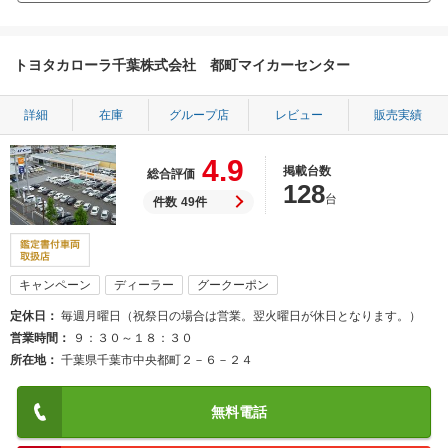
トヨタカローラ千葉株式会社 都町マイカーセンター
詳細
在庫
グループ店
レビュー
販売実績
4.9
掲載台数
総合評価
128
台
件数
49件
キャンペーン
ディーラー
グークーポン
定休日
毎週月曜日（祝祭日の場合は営業。翌火曜日が休日となります。）
営業時間
９：３０～１８：３０
所在地
千葉県千葉市中央都町２－６－２４
無料電話