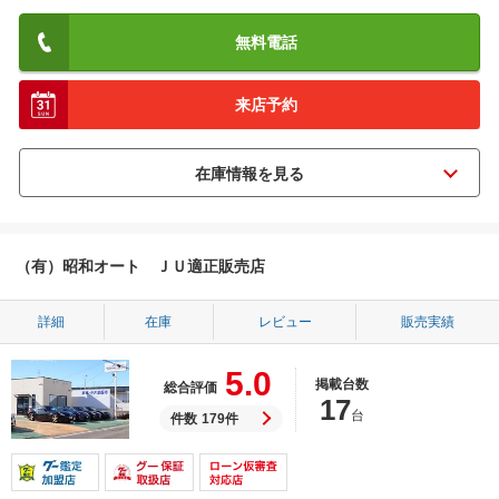
無料電話
来店予約
（有）昭和オート ＪＵ適正販売店
詳細
在庫
レビュー
販売実績
5.0
掲載台数
総合評価
17
台
件数
179件