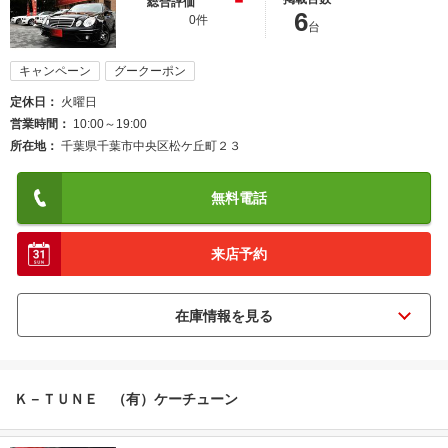
総合評価
6
0件
台
キャンペーン
グークーポン
定休日
火曜日
営業時間
10:00～19:00
所在地
千葉県千葉市中央区松ケ丘町２３
無料電話
来店予約
Ｋ－ＴＵＮＥ （有）ケーチューン