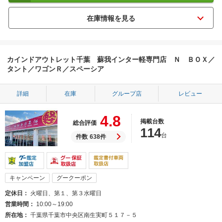
カインドアウトレット千葉 蘇我インター軽専門店 Ｎ ＢＯＸ／
タント／ワゴンＲ／スペーシア
詳細
在庫
グループ店
レビュー
4.8
掲載台数
総合評価
114
台
件数
638件
キャンペーン
グークーポン
定休日
火曜日、第１、第３水曜日
営業時間
10:00～19:00
所在地
千葉県千葉市中央区南生実町５１７－５