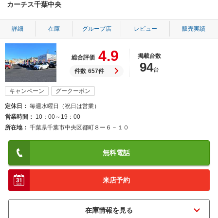
カーチス千葉中央
詳細
在庫
グループ店
レビュー
販売実績
4.9
掲載台数
総合評価
94
台
件数
657件
キャンペーン
グークーポン
定休日
毎週水曜日（祝日は営業）
営業時間
10：00～19：00
所在地
千葉県千葉市中央区都町８ー６－１０
無料電話
来店予約