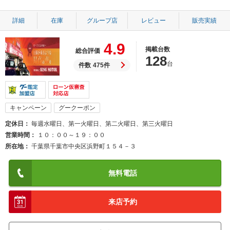
詳細
在庫
グループ店
レビュー
販売実績
4.9
掲載台数
総合評価
128
台
件数
475件
キャンペーン
グークーポン
定休日
毎週水曜日、第一火曜日、第二火曜日、第三火曜日
営業時間
１０：００～１９：００
所在地
千葉県千葉市中央区浜野町１５４－３
無料電話
来店予約