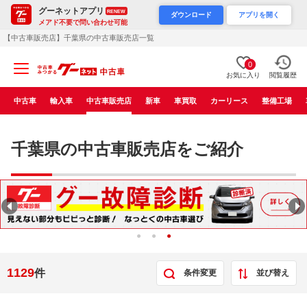
グーネットアプリ
RENEW
ダウンロード
アプリを開く
メアド不要で問い合わせ可能
【中古車販売店】千葉県の中古車販売店一覧
0
お気に入り
閲覧履歴
中古車
輸入車
中古車販売店
新車
車買取
カーリース
整備工場
千葉県の中古車販売店をご紹介
1129
件
条件変更
並び替え