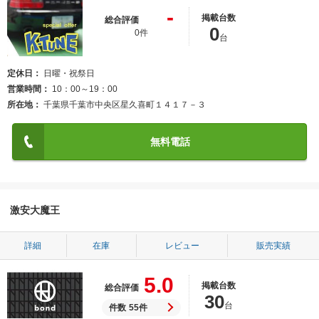
-
掲載台数
総合評価
0
0件
台
定休日
日曜・祝祭日
営業時間
10：00～19：00
所在地
千葉県千葉市中央区星久喜町１４１７－３
無料電話
激安大魔王
詳細
在庫
レビュー
販売実績
5.0
掲載台数
総合評価
30
台
件数
55件