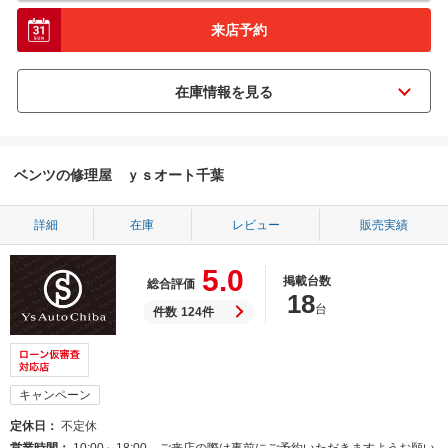
来店予約
ベンツの修理屋 ｙｓオート千葉
詳細
在庫
レビュー
販売実績
5.0
掲載台数
総合評価
18
台
件数
124件
キャンペーン
定休日
不定休