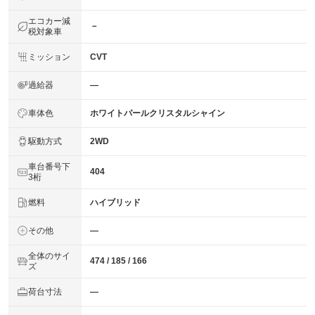
エコカー減
－
税対象車
ミッション
CVT
過給器
―
車体色
ホワイトパールクリスタルシャイン
駆動方式
2WD
車台番号下
404
3桁
燃料
ハイブリッド
その他
―
全体のサイ
474 / 185 / 166
ズ
荷台寸法
―