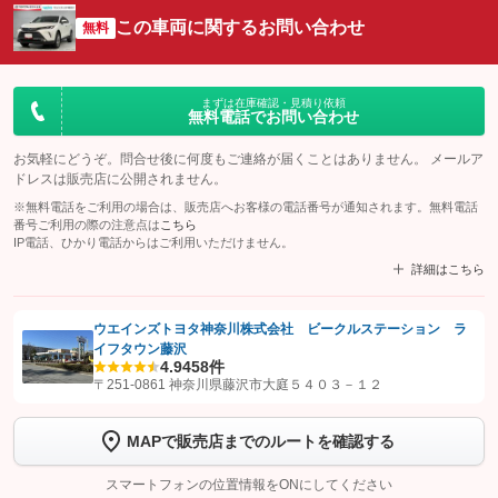
この車両に関するお問い合わせ
無料
まずは在庫確認・見積り依頼
無料電話でお問い合わせ
お気軽にどうぞ。問合せ後に何度もご連絡が届くことはありません。 メールア
ドレスは販売店に公開されません。
※無料電話をご利用の場合は、販売店へお客様の電話番号が通知されます。無料電話
番号ご利用の際の注意点は
こちら
IP電話、ひかり電話からはご利用いただけません。
詳細はこちら
ウエインズトヨタ神奈川株式会社 ビークルステーション ラ
イフタウン藤沢
【STEP1】
認証画面でグーネットを友だち追加してから「許可する」ボタンを押
4.9
458件
します
〒251-0861 神奈川県藤沢市大庭５４０３－１２
【STEP2】
トーク画面で
ボタンをタップして問い合わせを
MAPで販売店までのルートを確認する
完了してください。
スマートフォンの位置情報をONにしてください
こちら