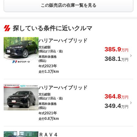
この販売店の在庫一覧を見る
探している条件に近いクルマ
ハリアーハイブリッド
支払総額
385.9
万円
(税込)(リ済込・追)
車両本体価格
368.1
万円
(税込)
2023年
年式
1.3万km
走行
ハリアーハイブリッド
支払総額
364.8
万円
(税込)(リ済込・追)
車両本体価格
349.4
万円
(税込)
2021年
年式
0.8万km
走行
ＲＡＶ４