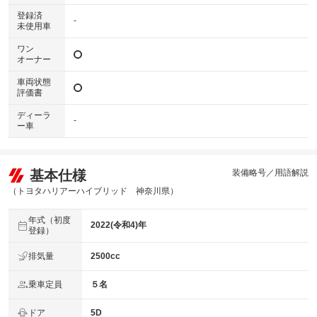
登録済
-
未使用車
ワン
オーナー
車両状態
評価書
ディーラ
-
ー車
基本仕様
装備略号／用語解説
（トヨタハリアーハイブリッド 神奈川県）
年式（初度
2022(令和4)年
登録）
排気量
2500cc
乗車定員
５名
ドア
5D