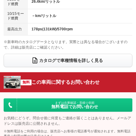
26.4km/リットル
ド燃費
電動格納ミラー
パワーシート
3列シート
：装備あり
：装備あり
：装備なし
10/15モー
装備略号／用語解説
－km/リットル
ベンチシート
フルフラットシート
：装備なし
：装備なし
ド燃費
ペダル踏み間違い時加速抑制装置
チップアップシート
オットマン
：装備なし
：装備なし
最高出力
178ps(131kW)/5700rpm
電動格納サードシート
シートヒーター
：装備なし
：装備なし
※新車時のカタログデータとなります。実際とは異なる場合がございますの
で、詳細は販売店にご確認ください。
ウォークスルー
後席モニター
：装備なし
：装備なし
電動リアゲート
フロントカメラ
カタログで車種情報を詳しく見る
：装備あり
：装備なし
シートエアコン
全周囲カメラ
：装備なし
：装備あり
サイドカメラ
ルーフレール
この車両に関するお問い合わせ
：装備なし
：装備なし
無料
エアサスペンション
ヘッドライトウォッシャー
：装備なし
：装備なし
装備略号／用語解説
まずは在庫確認・見積り依頼
無料電話でお問い合わせ
お気軽にどうぞ。問合せ後に何度もご連絡が届くことはありません。メールア
ドレスは販売店に公開されません。
※無料電話をご利用の場合は、販売店へお客様の電話番号が通知されます。無料電話