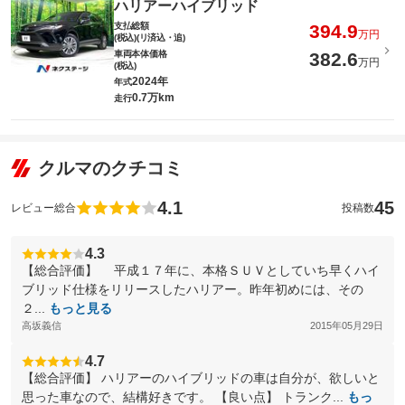
ハリアーハイブリッド
支払総額
394.9
万円
(税込)(リ済込・追)
車両本体価格
382.6
万円
(税込)
2024年
年式
0.7万km
走行
クルマのクチコミ
4.1
45
レビュー総合
投稿数
4.3
【総合評価】 平成１７年に、本格ＳＵＶとしていち早くハイ
ブリッド仕様をリリースしたハリアー。昨年初めには、その
２...
もっと見る
高坂義信
2015年05月29日
4.7
【総合評価】 ハリアーのハイブリッドの車は自分が、欲しいと
思った車なので、結構好きです。 【良い点】 トランク...
もっ