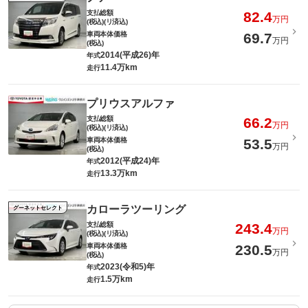
支払総額
82.4
万円
(税込)(リ済込)
車両本体価格
69.7
万円
(税込)
2014(平成26)年
年式
11.4万km
走行
プリウスアルファ
支払総額
66.2
万円
(税込)(リ済込)
車両本体価格
53.5
万円
(税込)
2012(平成24)年
年式
13.3万km
走行
カローラツーリング
グーネットセレクト
支払総額
243.4
万円
(税込)(リ済込)
車両本体価格
230.5
万円
(税込)
2023(令和5)年
年式
1.5万km
走行