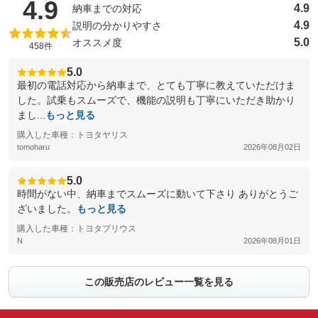
（5点満点中）
4.9
4.9
納車までの対応
4.9
説明の分かりやすさ
5.0
オススメ度
458件
5.0
最初の電話対応から納車まで、とても丁寧に教えていただけま
した。試乗もスムーズで、機能の説明も丁寧にいただき助かり
まし...
もっと見る
購入した車種：トヨタヤリス
tomoharu
2026年08月02日
5.0
時間がない中、納車までスムーズに動いて下さり ありがとうご
ざいました。
もっと見る
購入した車種：トヨタプリウス
N
2026年08月01日
この販売店のレビュー一覧を見る