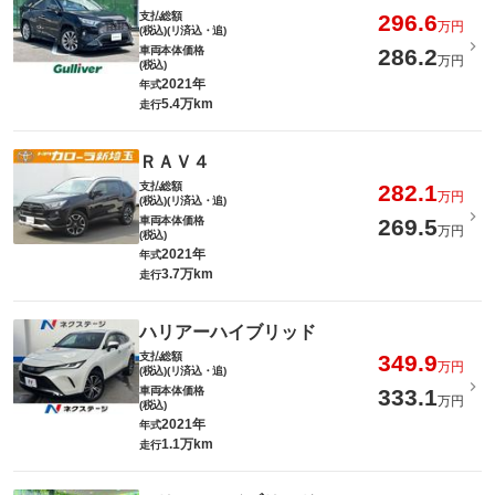
支払総額
296.6
万円
(税込)(リ済込・追)
車両本体価格
286.2
万円
(税込)
2021年
年式
5.4万km
走行
ＲＡＶ４
支払総額
282.1
万円
(税込)(リ済込・追)
車両本体価格
269.5
万円
(税込)
2021年
年式
3.7万km
走行
ハリアーハイブリッド
支払総額
349.9
万円
(税込)(リ済込・追)
車両本体価格
333.1
万円
(税込)
2021年
年式
1.1万km
走行