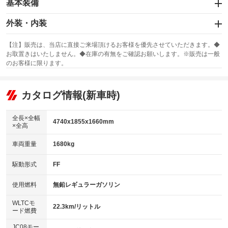
基本装備
衝突被害軽減システム
エアバッグ：運転席/助手席/サイド
ハンドル操作サポート
外装・内装
：装備あり
レーンアシスト
スライドドア
カーナビ：メモリーナビ他
：装備なし
：装備あり
【注】販売は、当店に直接ご来場頂けるお客様を優先させていただきます。◆
横滑り防止装置
お取置きはいたしません。◆在庫の有無をご確認お願いします。※販売は一般
サンルーフ
ABS
TV：フルセグ
：装備なし
：装備あり
自動駐車システム
：装備あり
のお客様に限ります。
エアコン
Wエアコン
オーディオ：ミュージックプレイヤー接続可
：装備あり
：装備なし
：装備あり
衝突安全ボディ
リフトアップ
駐車支援システム
パワーステアリング
カタログ情報(新車時)
ビジュアル
：装備なし
：装備あり
：装備なし
パークアシスト
ダウンヒルアシストコントロール
アルミホイール：19インチ
障害物お知らせ機能
：装備なし
：装備あり
全長×全幅
4740x1855x1660mm
クリアランスソナー
×全高
パワーウィンドウ
盗難防止システム
革シート
ハーフレザーシート
：装備あり
：装備あり
：装備なし
：装備なし
車両重量
1680kg
アイドリングストップ
ドライブレコーダー
キーレス
自動ライト
LEDヘッドランプ
：装備なし
：装備あり
：装備あり
：装備あり
オートライト
USB入力端子
Bluetooth接続
駆動形式
FF
HID(キセノンライト)
ポータブルナビ
：装備あり
：装備あり
：装備なし
：装備なし
100V電源
クリーンディーゼル
バックカメラ
自動ハイビーム
ETC
：装備あり
：装備なし
使用燃料
無鉛レギュラーガソリン
：装備あり
：装備あり
オートマチックハイビーム
センターデフロック
エアロ
スマートキー
：装備なし
WLTCモ
：装備なし
：装備あり
22.3km/リットル
ード燃費
レンタカーアップ
展示・試乗車
ローダウン
ランフラットタイヤ
：装備なし
：装備なし
：装備なし
：装備なし
頸部衝撃緩和ヘッドレスト
JC08モー