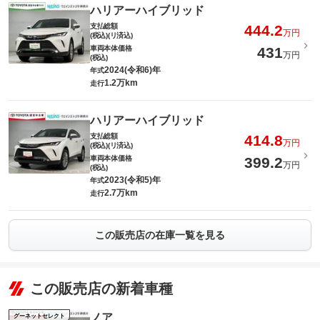
ハリアーハイブリッド
支払総額
444.2
万円
(税込)(リ済込)
車両本体価格
431
万円
(税込)
2024(令和6)年
年式
1.2万km
走行
ハリアーハイブリッド
支払総額
414.8
万円
(税込)(リ済込)
車両本体価格
399.2
万円
(税込)
2023(令和5)年
年式
2.7万km
走行
この販売店の在庫一覧を見る
この販売店の新着車種
ノア
グーネットセレクト