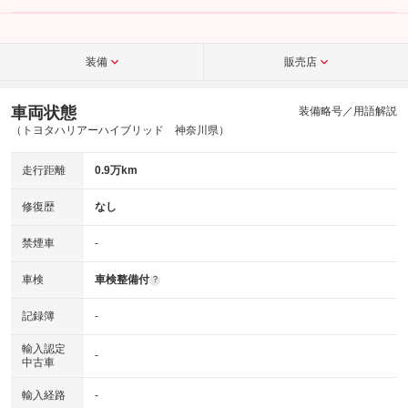
装備
販売店
車両状態
装備略号／用語解説
（トヨタハリアーハイブリッド 神奈川県）
走行距離
0.9万km
修復歴
なし
禁煙車
-
車検
車検整備付
?
記録簿
-
輸入認定
-
中古車
輸入経路
-