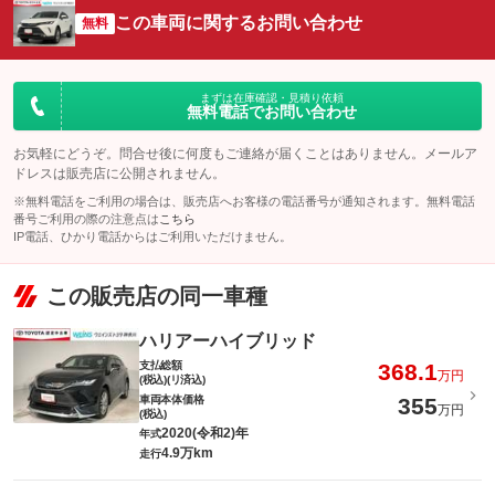
この車両に関するお問い合わせ
無料
まずは在庫確認・見積り依頼
無料電話でお問い合わせ
お気軽にどうぞ。問合せ後に何度もご連絡が届くことはありません。メールア
ドレスは販売店に公開されません。
※無料電話をご利用の場合は、販売店へお客様の電話番号が通知されます。無料電話
番号ご利用の際の注意点は
こちら
IP電話、ひかり電話からはご利用いただけません。
この販売店の同一車種
ハリアーハイブリッド
支払総額
368.1
万円
(税込)(リ済込)
車両本体価格
355
万円
(税込)
2020(令和2)年
年式
4.9万km
走行