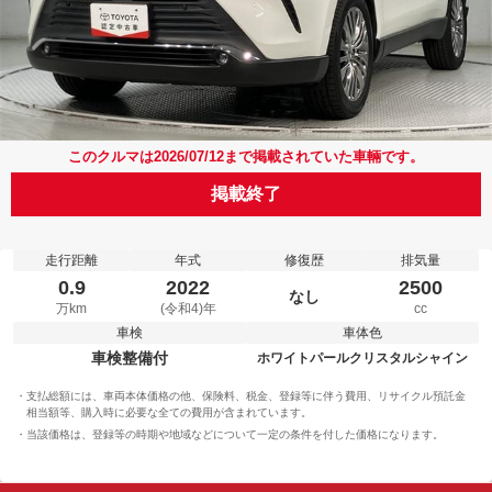
このクルマは2026/07/12まで掲載されていた車輛です。
掲載終了
走行距離
年式
修復歴
排気量
0.9
2022
2500
なし
万km
(令和4)年
cc
車検
車体色
車検整備付
ホワイトパールクリスタルシャイン
支払総額には、車両本体価格の他、保険料、税金、登録等に伴う費用、リサイクル預託金
相当額等、購入時に必要な全ての費用が含まれています。
当該価格は、登録等の時期や地域などについて一定の条件を付した価格になります。