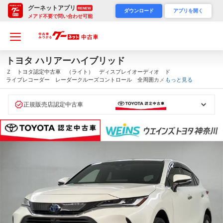
グーネットアプリ
RENEW
ダウンロード
アプリを開く
メアド不要で問い合わせ可能
トヨタ ハリアーハイブリッド
Ｚ トヨタ認定中古車 （ライト） ディスプレイオーディオ ド
ライブレコーダー レーダークルーズコントロール 全周囲カメ
もっと見る
ラ パワーシート 衝突軽減ブレーキ 踏み間違え防止 ＥＴＣ
Ｂｌｕｅｔｏｏｔｈ（神奈川県）
正規販売店認定中古車