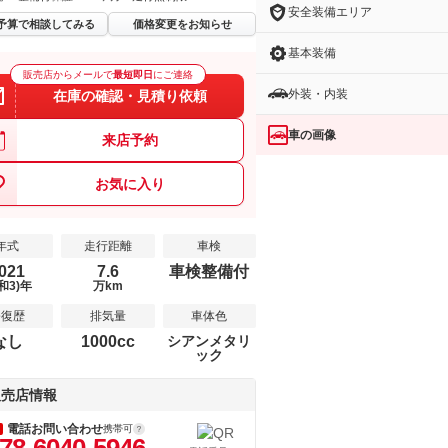
安全装備エリア
予算で相談してみる
価格変更をお知らせ
基本装備
販売店からメールで
最短即日
にご連絡
外装・内装
在庫の確認・見積り依頼
車の画像
来店予約
お気に入り
年式
走行距離
車検
021
7.6
車検整備付
和3)年
万km
修復歴
排気量
車体色
なし
1000cc
シアンメタリ
ック
販売店情報
電話お問い合わせ
携帯可