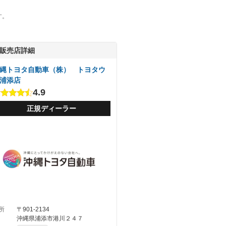
す。
販売店詳細
縄トヨタ自動車（株） トヨタウ
浦添店
4.9
正規ディーラー
所
〒901-2134
沖縄県浦添市港川２４７