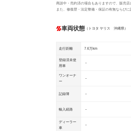
商談中・売約済の場合もありますので、販売店
また、修復歴・法定整備・保証の有無ならびに
車両状態
（トヨタ ヤリス 沖縄県）
走行距離
7.6万km
登録済未使
－
用車
ワンオーナ
－
ー
記録簿
－
輸入経路
－
ディーラー
－
車