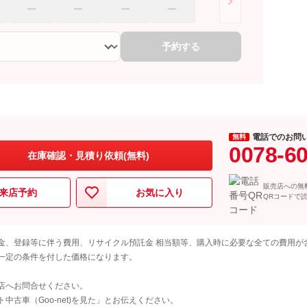
予約する
電話でのお問
無料
0078-6
在庫確認・見積り依頼(無料)
販売店への無
来店予約
お気に入り
QRコードで
金、登録等に伴う費用、リサイクル預託金 相当額等、購入時に必要な全ての費用が
一定の条件を付した価格になります。
店へお問合せください。
古車（Goo-net)を見た」とお伝えください。