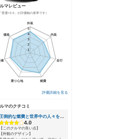
ルマレビュー
「普通=3.0」が評価軸の基準です）
外装
外装
5
5
4
4
価格
価格
内装
内装
3
3
2
2
1
1
装備
装備
走行
走行
乗り心地
乗り心地
燃費
燃費
評価詳細を見る
ルマのクチコミ
圧倒的な燃費と世界中の人々を魅了するデザインのヤリス
4.0
【このクルマの良い点】
【外観のデザイン】