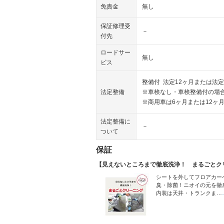
免責金
無し
保証修理受
－
付先
ロードサー
無し
ビス
整備付 法定12ヶ月または法定
法定整備
※車検なし・車検整備付の場合
※商用車は6ヶ月または12ヶ
法定整備に
－
ついて
保証
【見えないところまで徹底洗浄！ まるごとク
シートを外してフロアカー
臭・除菌！ニオイの元を徹
内装は天井・トランクま…