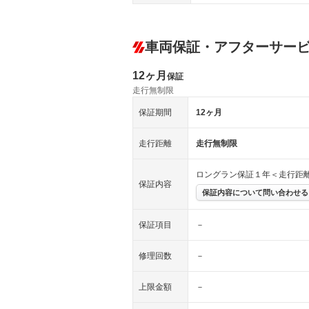
車両保証・アフターサー
12ヶ月
保証
走行無制限
保証期間
12ヶ月
走行距離
走行無制限
ロングラン保証１年＜走行距
保証内容
保証内容について問い合わせる
保証項目
－
修理回数
－
上限金額
－