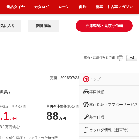
新品タイヤ
カタログ
ローン
保険
新車・中古車マガジン
気に入り
閲覧履歴
在庫確認・見積り依頼
車両・店舗情報を印刷
A4
更新 : 2026/07/23
トップ
車両状態
縄県）
車両保証・アフターサービス
額
車両本体価格
(税込・リ済込)
(税込)
.1
88
基本仕様
万円
万円
8.1万円含む
カタログ情報（新車時）
備：
整備付
保証：
12ヶ月・走行無制限