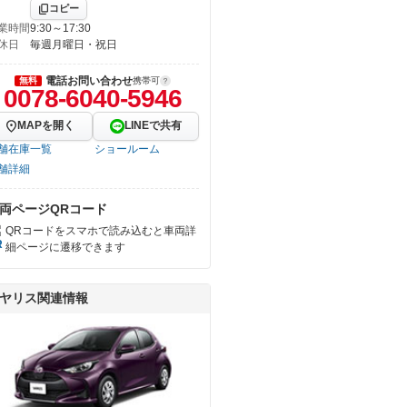
コピー
業時間
9:30～17:30
休日
毎週月曜日・祝日
電話お問い合わせ
無料
携帯可
0078-6040-5946
MAPを開く
LINEで共有
舗在庫一覧
ショールーム
舗詳細
両ページQRコード
QRコードをスマホで読み込むと車両詳
細ページに遷移できます
ヤリス関連情報