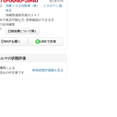
78-6040-5946
電話番号QR
店
沖縄トヨタ自動車（株） トヨタウン浦
添店
沖縄県浦添市港川２４７
条件
来店可能な方, 現車確認ができる方
可能
沖縄県
ア
陸送費について聞く
MAPを開く
LINEで共有
クルマの状態評価
機関による
車両状態評価書を見る
済みの中古車です