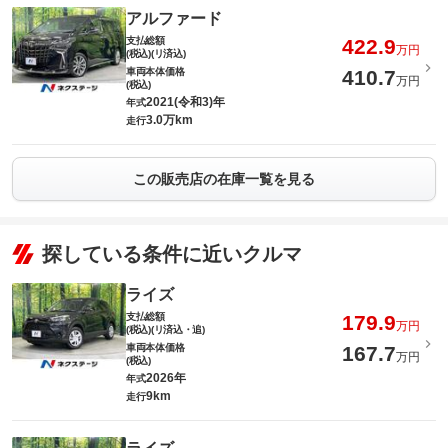
アルファード
支払総額
422.9
万円
(税込)(リ済込)
車両本体価格
410.7
万円
(税込)
2021(令和3)年
年式
3.0万km
走行
この販売店の在庫一覧を見る
探している条件に近いクルマ
ライズ
支払総額
179.9
万円
(税込)(リ済込・追)
車両本体価格
167.7
万円
(税込)
2026年
年式
9km
走行