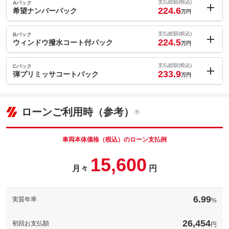
支払総額(税込)
Aパック
224.6
希望ナンバーパック
万円
内：オプシ
1.7
ョン価格
支払総額(税込)
Bパック
万円
224.5
(税込)
ウィンドウ撥水コート付パック
万円
車両本体価
207
万円
内：オプシ
格
1.6
ョン価格
支払総額(税込)
Cパック
万円
233.9
(税込)
弾プリミッサコートパック
万円
車両本体価
207
万円
内：オプシ
格
パック内容
11
ョン価格
万円
(税込)
ローンご利用時（参考）
車両本体価
207
万円
格
パック内容
備考
－
車両本体価格（税込）のローン支払例
パック内容
15,600
このパックの見積もり依頼（無料）
備考
－
月々
円
このパックの見積もり依頼（無料）
備考
－
6.99
実質年率
%
このパックの見積もり依頼（無料）
26,454
初回お支払額
円