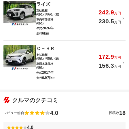
ライズ
支払総額
242.9
万円
(税込)(リ済込・追)
車両本体価格
230.5
万円
(税込)
2026年
年式
6km
走行
Ｃ－ＨＲ
支払総額
172.9
万円
(税込)(リ済込・追)
車両本体価格
156.3
万円
(税込)
2017年
年式
6.9万km
走行
クルマのクチコミ
4.0
18
レビュー総合
投稿数
4.0