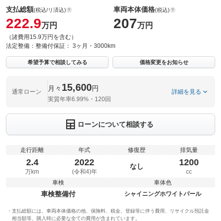
支払総額
車両本体価格
(税込/リ済込)
(税込)
222.9
207
万円
万円
（諸費用15.9万円を含む）
法定整備：
整備付
保証：
3ヶ月・3000km
希望予算で相談してみる
価格変更をお知らせ
15,600
月々
円
通常ローン
詳細を見る
実質年率6.99%・120回
ローンについて相談する
走行距離
年式
修復歴
排気量
2.4
2022
1200
なし
万km
(令和4)年
cc
車検
車体色
車検整備付
シャイニングホワイトパール
支払総額には、車両本体価格の他、保険料、税金、登録等に伴う費用、リサイクル預託金
相当額等、購入時に必要な全ての費用が含まれています。