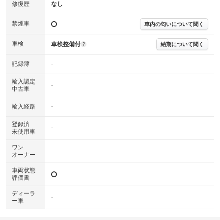
※実際にお渡しする故障診断書につきましては、形式および表示項目が異
修復歴
なし
なる場合がございます。
※グー故障診断書はあくまでも実施時点での診断結果となります。将来に
禁煙車
車内の匂いについて聞く
わたり車両状態を担保するものではありませんので、車両情報等の詳細は
各販売店へお問い合わせ下さい。
車検
車検整備付
納期について聞く
?
記録簿
-
輸入認定
-
中古車
輸入経路
-
登録済
-
未使用車
ワン
-
オーナー
車両状態
評価書
ディーラ
-
ー車