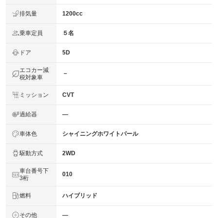
排気量
1200cc
乗車定員
５名
ドア
5D
エコカー減
－
税対象車
ミッション
CVT
過給器
―
車体色
シャイニングホワイトパール
駆動方式
2WD
車台番号下
010
3桁
燃料
ハイブリッド
その他
―