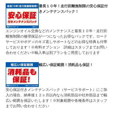
修理回数
無制限
最長１０年！走行距離無制限の安心保証付
きメンテナンスパック！
車両本体価格
期間中は何度でも修理可能！修理金額は車両本体価格の１
上限金額
００％までしっかり保証します。車両本体価格５０万円以
下の場合は５０万円まで保証します。
エンジンオイル交換などのメンテナンスと最長１０年・走行距
無し
離無制限の修理保証が一つになったお得なパックです。ロード
免責金
保証修理の対象となる場合は、お客様の費用負担は一切ご
ざいません。
サービスやボディのキズ直しサポートなどのお得な特典も付帯
しております！※有料オプション 詳細はスタッフまでお問い
全国のネクステージで受付可能！ご遠方でネクステージに
保証修理
持ち込めないお客様も保証修理はお受け頂けます。詳細
合わせください※輸入車は別プランをご用意しております
受付先
は、スタッフまでお気軽にお尋ねください。
整備付 法定12ヶ月または法定24ヶ月点検整備付
幅広い保証範囲！消耗品も保証！
法定整備
※車検なし・車検整備付の場合は法定24ヶ月点検整備付
※商用車は6ヶ月または12ヶ月点検整備付
１．契約後～納車までに法定点検を実施致します。 ２．
法定整備
支払総額に整備代金を含んでおります。 ３．点検記録簿
について
が発行されます。
安心保証付きメンテナンスパック（サービスサポート）にご加
入の場合、納車後１２ヶ月以内なら消耗部品や社外部品まで幅
広い範囲を保証いたします！※対象範囲や各種条件はスタッフ
までお問い合わせください