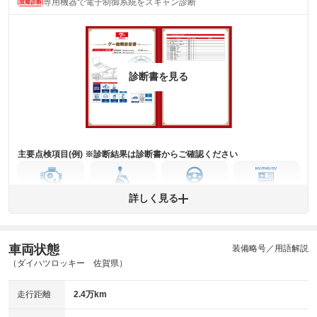
専用機器で電子制御系統をスキャン診断
(内装状態)
主要機関に不具合はありません。
機関
詳細は鑑定書をご確認ください。
修復歴
診断書を見る
※グー鑑定は保証サービスではございません。購入時は必ず現車をご確認
下さい。
※実際にお渡しするコンディションチェックシートにつきましては、形式
および表示項目が異なる場合がございます。
※グー鑑定の評価はあくまでも記載している鑑定日の鑑定結果となりま
す。車両情報等の詳細は各販売店へお問い合わせ下さい。
主要点検項目(例) ※診断結果は診断書からご確認ください
エンジン
トランス
パワー
HV/PHV/EV
詳しく見る
ミッション
ステアリング
車両状態
ABS
エアーバッグ
先進安全装備
その他
装備略号／用語解説
（ダイハツロッキー 佐賀県）
※異常がある場合は主要点検項目が赤色になり、異常と表記されます。
※車に装備されていない項目は「-」と表記されます
走行距離
2.4万km
※グー故障診断は保証サービスではございません。購入時は必ず現車をご
確認下さい。