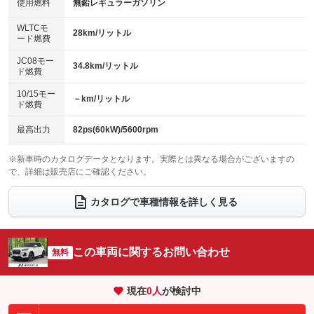
使用燃料
無鉛レギュラーガソリン
：装備なし
：装備なし
バックカメラ
ETC
：装備あり
：装備あり
センターデフロック
：装備なし
WLTCモ
エアロ
スマートキー
28km/リットル
：装備なし
：装備あり
ード燃費
レンタカーアップ
展示・試乗車
：装備なし
：装備なし
ローダウン
ランフラットタイヤ
：装備なし
：装備なし
JC08モー
34.8km/リットル
ド燃費
電動格納ミラー
：装備あり
パワーシート
3列シート
：装備なし
：装備なし
10/15モー
装備略号／用語解説
－km/リットル
ド燃費
ベンチシート
フルフラットシート
：装備あり
：装備なし
チップアップシート
オットマン
最高出力
82ps(60kW)/5600rpm
：装備なし
：装備なし
電動格納サードシート
シートヒーター
：装備なし
：装備あり
※新車時のカタログデータとなります。実際とは異なる場合がございますの
で、詳細は販売店にご確認ください。
ウォークスルー
後席モニター
：装備なし
：装備なし
カタログで車種情報を詳しく見る
電動リアゲート
フロントカメラ
：装備なし
：装備あり
シートエアコン
全周囲カメラ
：装備なし
：装備あり
この車両に関するお問い合わせ
サイドカメラ
無料
ルーフレール
：装備あり
：装備なし
エアサスペンション
ヘッドライトウォッシャー
：装備なし
：装備なし
現在
0
人
が検討中
装備略号／用語解説