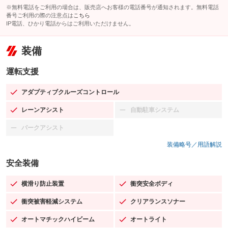
※無料電話をご利用の場合は、販売店へお客様の電話番号が通知されます。無料電話
番号ご利用の際の注意点は
こちら
IP電話、ひかり電話からはご利用いただけません。
装備
運転支援
アダプティブクルーズコントロール
：装備あり
レーンアシスト
自動駐車システム
：装備あり
：装備なし
パークアシスト
：装備なし
装備略号／用語解説
安全装備
横滑り防止装置
衝突安全ボディ
：装備あり
：装備あり
衝突被害軽減システム
クリアランスソナー
：装備あり
：装備あり
オートマチックハイビーム
オートライト
：装備あり
：装備あり