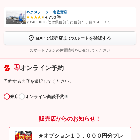
ネクステージ 南佐賀店
4.7
99件
【STEP1】
認証画面でグーネットを友だち追加してから「許可する」ボタンを押
〒840-0016 佐賀県佐賀市南佐賀１丁目１４－１５
します
MAPで販売店までのルートを確認する
【STEP2】
トーク画面で
ボタンをタップして問い合わせを
完了してください。
スマートフォンの位置情報をONにしてください
こちら
オンライン予約
予約する内容を選択してください。
来店
オンライン商談予約
?
販売店からのお知らせ！
★オプション１０，０００円分プレ