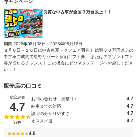
キャンペーン
良質な中古車が全国３万台以上！！
期間 2026年08月08日～2026年08月16日
８月８日～１６日は中古車夏トクフェア開催！ 総額５０万円以上の
中古車ご成約で星野リゾート宿泊ギフト券、 またはアマゾンギフト
券が当たるチャンス！ この機会にぜひネクステージへお越しくださ
い！！
販売店の口コミ
総合評価
4.7
お問い合わせ（見積り）
（5点満点中）
4.7
4.7
納車までの対応
4.7
説明の分かりやすさ
4.7
オススメ度
99件
4.0