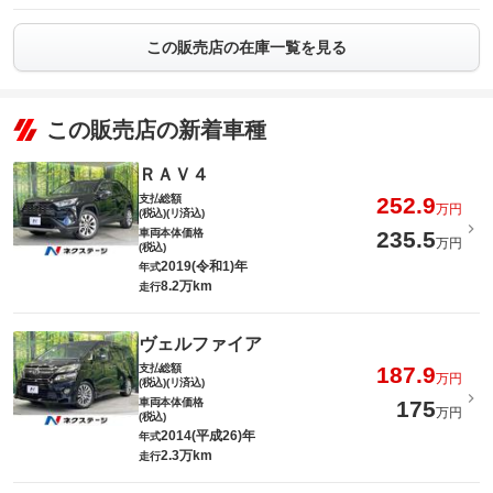
この販売店の在庫一覧を見る
この販売店の新着車種
ＲＡＶ４
支払総額
252.9
万円
(税込)(リ済込)
車両本体価格
235.5
万円
(税込)
2019(令和1)年
年式
8.2万km
走行
ヴェルファイア
支払総額
187.9
万円
(税込)(リ済込)
車両本体価格
175
万円
(税込)
2014(平成26)年
年式
2.3万km
走行