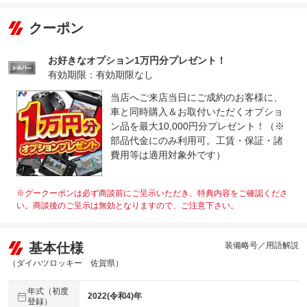
クーポン
お好きなオプション1万円分プレゼント！
有効期限：有効期限なし
当店へご来店当日にご成約のお客様に、
車と同時購入＆お取付いただくオプショ
ン品を最大10,000円分プレゼント！（※
部品代金にのみ利用可。工賃・保証・諸
費用等は適用対象外です）
※グークーポンは必ず商談前にご呈示いただき、特典内容をご確認くださ
い。商談後のご呈示は無効となりますので、ご注意下さい。
基本仕様
装備略号／用語解説
（ダイハツロッキー 佐賀県）
年式（初度
2022(令和4)年
登録）