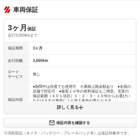
車両保証
3ヶ月
保証
走行3,000kmまで
保証期間
3ヶ月
走行距離
3,000km
ロード
無し
サービス
●期間中は何度でも使用可 ※累積上限金額あり ●全国の
店舗で対応可 ●最長１０年の有料保証もご用意。充実の
保証範囲（４０１項目）１・２・３・１０年からお選びい
保証内容
ただけます※車両により加入条件が異なります
詳しく見る
保証内容について問い合わせる
３ヶ月・３０００ｋｍ以内ならエンジン、トランスミッシ
保証内容を確認する
保証項目
ョン、ハイブリッド、ステアリング、ブレーキの各機構に
おける主要項目を無償修理（または交換）いたします。
※消耗部品（タイヤ・バッテリー・ブレーキパッド等）は保証対象外です。