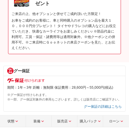
ゼント
ご来店の上、他オプションと併せてご成約頂いた方限定！
お車をご成約のお客様に、車と同時購入のオプション品を最大１
０，０００円分プレゼント！ タイヤやドラレコの購入などにお役立
ていただき、快適なカーライフをお楽しみください♪ ※部品代金に
利用可。工賃・保証・諸費用等は適用対象外。※他クーポンとの併
用不可。※ご来店時にＧｏｏネットの来店クーポンを見た、とお伝
えください。
グー保証
期間：1年～3年 距離：無制限 保証費用：28,600円～55,000円(税込)
※グー保証が付けられます。
※一部、グー保証対象外の車両もございます。詳しくは販売店にご確認下さい。
グー保証の詳細はこちら
状態
装備
販売店
購入パック
ローン