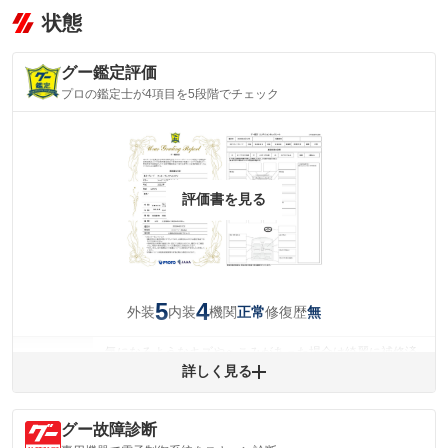
状態
グー鑑定評価
プロの鑑定士が4項目を5段階でチェック
評価書を見る
5
4
外装
内装
機関
修復歴
正常
無
気になるようなキズやへこみがあった場合は綺麗に補修済
みですが、 小さなキズやヘコミが残っている場合もありま
詳しく見る
外装
す。
(車両外装)
キズ・へこみについて問い合わせる
グー故障診断
内装
気になる汚れ等が、部分的にあります。