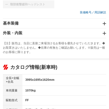
頸部衝撃緩和ヘッドレスト
：装備なし
装備略号／用語解説
基本装備
エアバッグ：運転席/助手席/サイド
外装・内装
：装備あり
スライドドア
カーナビ：SDナビ
：装備なし
：装備あり
【注】販売は、当店に直接ご来場頂けるお客様を優先させていただきます。◆
お取置きはいたしません。◆在庫の有無をご確認お願いします。※販売は一般
サンルーフ
ABS
TV：ワンセグ
：装備なし
：装備あり
：装備あり
のお客様に限ります。
エアコン
Wエアコン
オーディオ：CDまたはCDチェンジャー／ミュージックプレイヤー接続
：装備あり
：装備なし
：装備あり
可／ミュージックサーバー
リフトアップ
パワーステアリング
カタログ情報(新車時)
：装備なし
：装備あり
ビジュアル：-／DVD再生
：装備あり
ダウンヒルアシストコントロール
：装備なし
アルミホイール：17インチ
全長×全幅
：装備あり
3995x1695x1620mm
×全高
パワーウィンドウ
盗難防止システム
：装備あり
：装備あり
革シート
ハーフレザーシート
：装備なし
：装備あり
車両重量
1070kg
アイドリングストップ
ドライブレコーダー
：装備あり
：装備あり
キーレス
LEDヘッドランプ
：装備あり
：装備あり
USB入力端子
Bluetooth接続
駆動形式
FF
：装備あり
：装備あり
HID(キセノンライト)
ポータブルナビ
：装備なし
：装備なし
100V電源
クリーンディーゼル