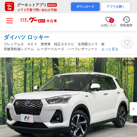
グーネットアプリ
RENEW
ダウンロード
アプリを開く
メアド不要で問い合わせ可能
0
お気に入り
閲覧履歴
ダイハツ ロッキー
プレミアムＧ ＨＥＶ 禁煙車 純正ＳＤナビ 全周囲カメラ 衝
突被害軽減システム レーダークルーズ ハーフレザーシート ド
もっと見る
ラレコ コーナーセンサー ＬＥＤヘッド ビルトインＥＴＣ 純
正１７インチアルミ スマートキー（佐賀県）
1
/90