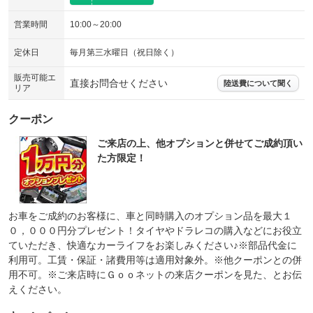
営業時間
10:00～20:00
定休日
毎月第三水曜日（祝日除く）
販売可能エ
直接お問合せください
陸送費について聞く
リア
クーポン
ご来店の上、他オプションと併せてご成約頂い
た方限定！
お車をご成約のお客様に、車と同時購入のオプション品を最大１
０，０００円分プレゼント！タイヤやドラレコの購入などにお役立
ていただき、快適なカーライフをお楽しみください♪※部品代金に
利用可。工賃・保証・諸費用等は適用対象外。※他クーポンとの併
用不可。※ご来店時にＧｏｏネットの来店クーポンを見た、とお伝
えください。