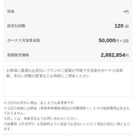
-
頭金
円
120
総支払回数
回
50,000
ボーナス月加算金額
円 × 2回
2,882,854
割賦販売価格
円
お客様に最適なお支払いプランのご提案が可能です頭金やボーナス加算
額、支払い回数の変更などお気軽にご用命ください
※上記のお支払い例は、あくまでも参考例です。
※上記の金額には税金（車両本体価格(税込)の消費税除く）とその他諸費用は含まれ
ておりません。
※詳しくは、各販売店までお問い合わせください。
※諸費用（15.9万円）を登録時までに現金でお支払いいただく場合の支払い例となり
ます。