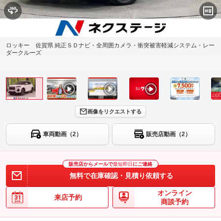
ロッキー 佐賀県 純正ＳＤナビ・全周囲カメラ・衝突被害軽減システム・レー
ダークルーズ
画像をリクエストする
車両動画（2）
販売店動画（2）
販売店からメールで
最短即日
にご連絡
無料で在庫確認・見積り依頼する
オンライン
来店予約
商談予約