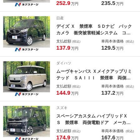
ズ ＢＳＭ 電動リアゲート パワー
252.9
235.5
万円
万円
シート ドラレコ デジタルインナー
ミラー コーナーセンサー ＬＥＤヘ
日産
ッド ビルトインＥＴＣ
デイズ Ｘ 禁煙車 ＳＤナビ バック
カメラ 衝突被害軽減システム コー
ナーセンサー スマートキー 純正１
支払総額
車両本体価格
(税込)
(税込)
４インチアルミ 線逸脱警報 オート
137.9
129.5
万円
万円
ライト オートエアコン Ｂｌｕｅｔ
ｏｏｔｈ ＣＤ ＤＶＤ再生 地デジ
ダイハツ
ムーヴキャンバス Ｘメイクアップリミ
テッド ＳＡＩＩＩ 禁煙車 両側電
動ドア ＳＤナビ 全周囲カメラ 衝
支払総額
車両本体価格
(税込)
(税込)
突被害軽減システム ドラレコ コー
144.9
137.2
万円
万円
ナーセンサー スマートキー ＬＥＤ
ヘッド オートハイビーム 車線逸脱
スズキ
警報 オートライト オートエアコン
スペーシアカスタム ハイブリッドＸ
Ｓ 禁煙車 両側電動ドア メーカＯ
Ｐ９型ナビ 全周囲カメラ フルセグ
支払総額
車両本体価格
(税込)
(税込)
ＴＶ Ｂｌｕｅｔｏｏｔｈ再生 ＨＵ
174.9
167.6
万円
万円