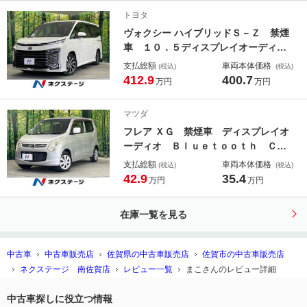
ズコントロール コーナーセンサー
トヨタ
ヴォクシー ハイブリッドＳ－Ｚ 禁煙
車 １０．５ディスプレイオーディ
オ 両側電動ドア バックカメラ 衝
支払総額
車両本体価格
(税込)
(税込)
突被害軽減システム ハーフレザーシ
412.9
400.7
万円
万円
ート ドラレコ コーナーセンサー
スマートキー ＬＥＤヘッド ＥＴＣ
マツダ
２．０ 純正１７インチアルミ
フレア ＸＧ 禁煙車 ディスプレイオ
ーディオ Ｂｌｕｅｔｏｏｔｈ Ｃ
Ｄ ＤＶＤ オートエアコン リモコ
支払総額
車両本体価格
(税込)
(税込)
ンキー アイドリングストップ
42.9
35.4
万円
万円
在庫一覧を見る
中古車
中古車販売店
佐賀県の中古車販売店
佐賀市の中古車販売店
ネクステージ 南佐賀店
レビュー一覧
まこさんのレビュー詳細
中古車探しに役立つ情報