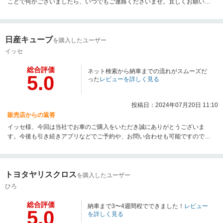
ことで何かございましたら、いつでもご連絡くださいませ。宜しくお願い致
します。
日産キューブ
を購入したユーザー
イッセ
総合評価
ネット検索から納車までの流れがスムーズだ
5.0
った
レビューを詳しく見る
投稿日：2024年07月20日 11:10
販売店からの返答
イッセ様、今回は当社でお車のご購入をいただき誠にありがとうございま
す。今後も引き続きアプリなどでご予約や、お問い合わせも可能ですので是
非ご納車後も当社をご利用いただければと思います。よろしくお願いいたし
ます。
トヨタヤリスクロス
を購入したユーザー
ひろ
総合評価
納車まで3〜4週間程でできました！
レビュー
5.0
を詳しく見る