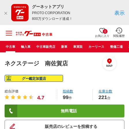
グーネットアプリ
表示
PROTO CORPORATION
800万ダウンロード達成！
0
お気に入り
閲覧履歴
中古車
輸入車
中古車販売店
新車
車買取
カーリース
整備工場
ネクステージ 南佐賀店
MAP
グー鑑定加盟店
総合評価
投稿数
在庫台数
99
221
4.7
件
台
無料電話
販売店のレビューを投稿する