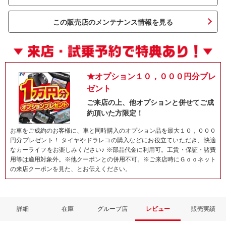
この販売店のメンテナンス情報を見る
★オプション１０，０００円分プレ
ゼント
ご来店の上、他オプションと併せてご成
約頂いた方限定！
ネット予約でキャンペーンに応募しよ
お車をご成約のお客様に、車と同時購入のオプション品を最大１０，０００
円分プレゼント！ タイヤやドラレコの購入などにお役立ていただき、快適
なカーライフをお楽しみください♪ ※部品代金に利用可。工賃・保証・諸費
用等は適用対象外。※他クーポンとの併用不可。※ご来店時にＧｏｏネット
の来店クーポンを見た、とお伝えください。
詳細
在庫
グループ店
レビュー
販売実績