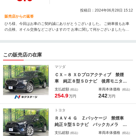
投稿日：2024年06月28日 15:12
販売店からの返答
ひろ様、今回はお車のご契約誠にありがとうございました。 ご納車後もお車
の点検、オイル交換などございますので お車に関して何かございましたらい
つでもご連絡頂ければと思います。 今後ともよろしくお願い申し上げます。
この販売店の在庫
マツダ
ＣＸ－８ ＸＤプロアクティブ 禁煙
車 純正８型ＳＤナビ 後席モニタ
ー 全周囲カメラ 衝突被害軽減シス
支払総額
車両本体価格
(税込)
(税込)
テム レーダークルーズ 前席中列シ
254.9
242
万円
万円
ートヒーター メモリーパワーシー
ト 電動リアゲート ドラレコ コー
トヨタ
ナーセンサー ルーフレール
ＲＡＶ４ Ｇ Ｚパッケージ 禁煙車
純正９型ＳＤナビ バックカメラ 衝
突被害軽減システム レーダークルー
支払総額
車両本体価格
(税込)
(税込)