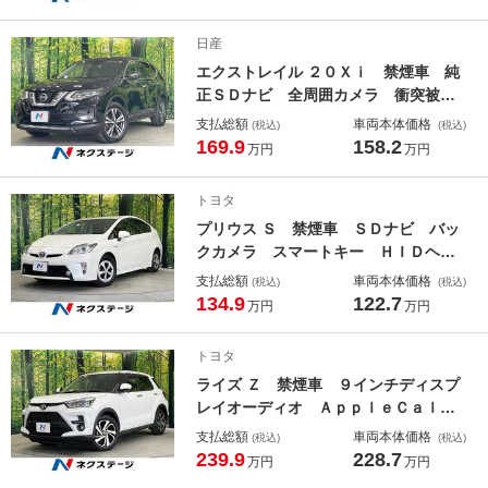
Ｄ ドラレコ ＥＴＣ ＬＬＥＤヘッ
ド 純正１５インチＡＷ シートヒー
日産
ター ハンドルヒーター
エクストレイル ２０Ｘｉ 禁煙車 純
正ＳＤナビ 全周囲カメラ 衝突被害
軽減システム レーダークルーズ 電
支払総額
車両本体価格
(税込)
(税込)
動リアゲート ハーフレザーシート
169.9
158.2
万円
万円
全席シートヒーター ドラレコ コー
ナーセンサー スマートキー ＬＥＤ
トヨタ
ヘッド
プリウス Ｓ 禁煙車 ＳＤナビ バッ
クカメラ スマートキー ＨＩＤヘッ
ド オートライト オートエアコン
支払総額
車両本体価格
(税込)
(税込)
Ｂｌｕｅｔｏｏｔｈ ＣＤ ＤＶＤ再
134.9
122.7
万円
万円
生 フルセグ プライバシーガラス
盗難防止システム
トヨタ
ライズ Ｚ 禁煙車 ９インチディスプ
レイオーディオ ＡｐｐｌｅＣａｌａ
ｙ Ｂｌｕｅｔｏｏｔｈ バックカメ
支払総額
車両本体価格
(税込)
(税込)
ラ ドライブレコーダー ＥＴＣ ス
239.9
228.7
万円
万円
マートアシスト アダブティブクルー