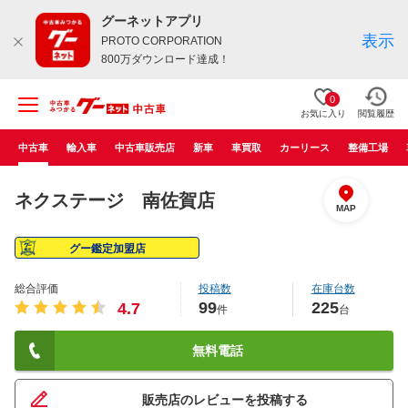
グーネットアプリ
表示
PROTO CORPORATION
800万ダウンロード達成！
0
お気に入り
閲覧履歴
中古車
輸入車
中古車販売店
新車
車買取
カーリース
整備工場
ネクステージ 南佐賀店
MAP
グー鑑定加盟店
総合評価
投稿数
在庫台数
99
225
4.7
件
台
無料電話
販売店のレビューを投稿する