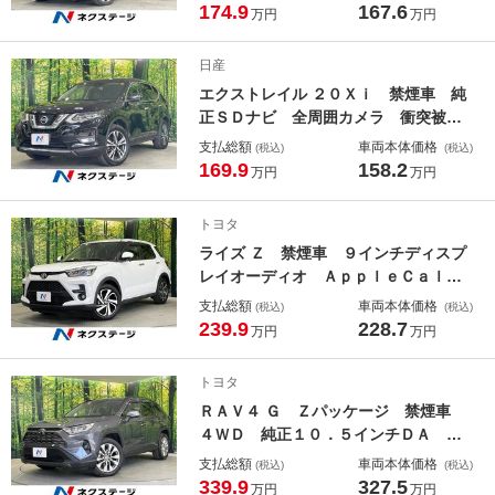
ＴＶ Ｂｌｕｅｔｏｏｔｈ再生 ＨＵ
174.9
167.6
万円
万円
Ｄ ドラレコ ＥＴＣ ＬＬＥＤヘッ
ド 純正１５インチＡＷ シートヒー
日産
ター ハンドルヒーター
エクストレイル ２０Ｘｉ 禁煙車 純
正ＳＤナビ 全周囲カメラ 衝突被害
軽減システム レーダークルーズ 電
支払総額
車両本体価格
(税込)
(税込)
動リアゲート ハーフレザーシート
169.9
158.2
万円
万円
全席シートヒーター ドラレコ コー
ナーセンサー スマートキー ＬＥＤ
トヨタ
ヘッド
ライズ Ｚ 禁煙車 ９インチディスプ
レイオーディオ ＡｐｐｌｅＣａｌａ
ｙ Ｂｌｕｅｔｏｏｔｈ バックカメ
支払総額
車両本体価格
(税込)
(税込)
ラ ドライブレコーダー ＥＴＣ ス
239.9
228.7
万円
万円
マートアシスト アダブティブクルー
ズコントロール コーナーセンサー
トヨタ
ＲＡＶ４ Ｇ Ｚパッケージ 禁煙車
４ＷＤ 純正１０．５インチＤＡ Ａ
ｐｐｌｅＣａｌａｙ デジタルインナ
支払総額
車両本体価格
(税込)
(税込)
ーミラー セーフティセンス レーダ
339.9
327.5
万円
万円