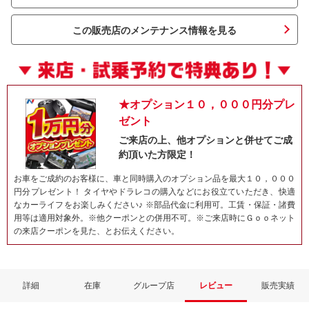
この販売店のメンテナンス情報を見る
★オプション１０，０００円分プレ
ゼント
ご来店の上、他オプションと併せてご成
約頂いた方限定！
ネット予約でキャンペーンに応募しよ
お車をご成約のお客様に、車と同時購入のオプション品を最大１０，０００
円分プレゼント！ タイヤやドラレコの購入などにお役立ていただき、快適
なカーライフをお楽しみください♪ ※部品代金に利用可。工賃・保証・諸費
用等は適用対象外。※他クーポンとの併用不可。※ご来店時にＧｏｏネット
の来店クーポンを見た、とお伝えください。
詳細
在庫
グループ店
レビュー
販売実績