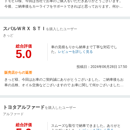
トモヒロ様、今回は当社でお車のご購入をいただきありがとうございます。
今後、ご納車後もカーライフをサポートできればと思っております。何かご
不明な点、気になる点等ございましたらお気軽にご連絡くださいませ。
スバルＷＲＸ ＳＴＩ
を購入したユーザー
きっど
総合評価
車の見積もりから納車まで丁寧な対応でし
5.0
た。
レビューを詳しく見る
投稿日：2024年06月28日 17:50
販売店からの返答
きっど様、今回はお車のご契約誠にありがとうございました。 ご納車後もお
車の点検、オイル交換などございますので お車に関して何かございましたら
いつでもご連絡頂ければと思います。 今後ともよろしくお願い申し上げま
す。
トヨタアルファード
を購入したユーザー
アルファード
総合評価
スムーズな取引で納車できました。ありがと