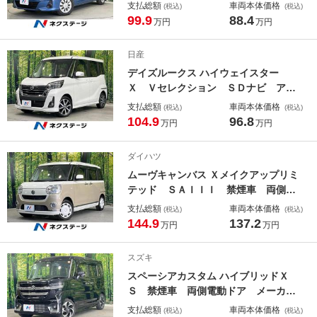
バックカメラ ＣＤ ＤＶＤ エマ
支払総額
車両本体価格
(税込)
(税込)
ージェンシーブレーキ 両側電動パワ
99.9
88.4
万円
万円
ースライドア 車線逸脱警報 オート
エアコン リアクーラー インテリジ
日産
ェントキー
デイズルークス ハイウェイスター
Ｘ Ｖセレクション ＳＤナビ アラ
ウンドビューモニター Ｂｌｕｅｔｏ
支払総額
車両本体価格
(税込)
(税込)
ｏｔｈ インテリジェントエマージェ
104.9
96.8
万円
万円
ンシ－ブレーキ 両側電動ドア ＬＥ
Ｄヘッドランプ サンシェード イン
ダイハツ
テリジェントキー オートエアコン
ムーヴキャンバス Ｘメイクアップリミ
テッド ＳＡＩＩＩ 禁煙車 両側電
動ドア ＳＤナビ 全周囲カメラ 衝
支払総額
車両本体価格
(税込)
(税込)
突被害軽減システム ドラレコ コー
144.9
137.2
万円
万円
ナーセンサー スマートキー ＬＥＤ
ヘッド オートハイビーム 車線逸脱
スズキ
警報 オートライト オートエアコン
スペーシアカスタム ハイブリッドＸ
Ｓ 禁煙車 両側電動ドア メーカＯ
Ｐ９型ナビ 全周囲カメラ フルセグ
支払総額
車両本体価格
(税込)
(税込)