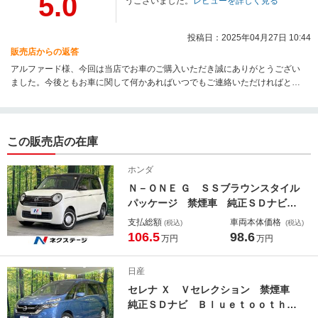
5.0
うございました。
レビューを詳しく見る
投稿日：2025年04月27日 10:44
販売店からの返答
アルファード様、今回は当店でお車のご購入いただき誠にありがとうござい
ました。今後ともお車に関して何かあればいつでもご連絡いただければと思
いますので、 よろしくお願いいたします。
この販売店の在庫
ホンダ
Ｎ－ＯＮＥ Ｇ ＳＳブラウンスタイル
パッケージ 禁煙車 純正ＳＤナビ
バックカメラ 衝突被害軽減システ
支払総額
車両本体価格
(税込)
(税込)
ム ドラレコ スマートキー シート
106.5
98.6
万円
万円
ヒーター ＨＩＤヘッド ビルトイン
ＥＴＣ オートライト オートエアコ
日産
ン Ｂｌｕｅｔｏｏｔｈ ＣＤ ＤＶ
セレナ Ｘ Ｖセレクション 禁煙車
Ｄ再生
純正ＳＤナビ Ｂｌｕｅｔｏｏｔｈ