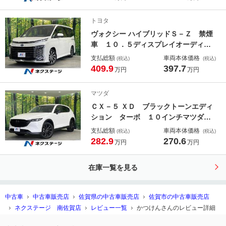
ークルーズコントロール パワーバッ
クドア ブラインドスポットモニタ
トヨタ
ー スマートエントリー
ヴォクシー ハイブリッドＳ－Ｚ 禁煙
車 １０．５ディスプレイオーディ
オ 両側電動ドア バックカメラ 衝
支払総額
車両本体価格
(税込)
(税込)
突被害軽減システム ハーフレザーシ
409.9
397.7
万円
万円
ート ドラレコ コーナーセンサー
スマートキー ＬＥＤヘッド ＥＴＣ
マツダ
２．０ 純正１７インチアルミ
ＣＸ－５ ＸＤ ブラックトーンエディ
ション ターボ １０インチマツダコ
ネクト 全周囲カメラ 衝突被害軽減
支払総額
車両本体価格
(税込)
(税込)
システム レーダークルーズ 禁煙
282.9
270.6
万円
万円
車 電動リアゲート ハーフレザーシ
ート パワーシート ドラレコ コー
在庫一覧を見る
ナーセンサー スマートキー
中古車
中古車販売店
佐賀県の中古車販売店
佐賀市の中古車販売店
ネクステージ 南佐賀店
レビュー一覧
かつけんさんのレビュー詳細