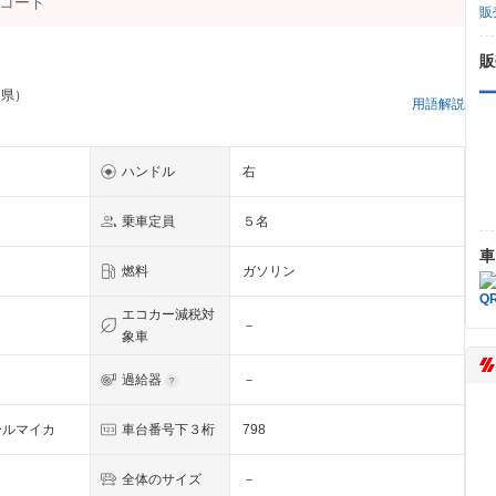
販
販
岡県）
用語解説
ハンドル
右
乗車定員
５名
車
燃料
ガソリン
エコカー減税対
－
象車
過給器
－
ールマイカ
車台番号下３桁
798
全体のサイズ
－