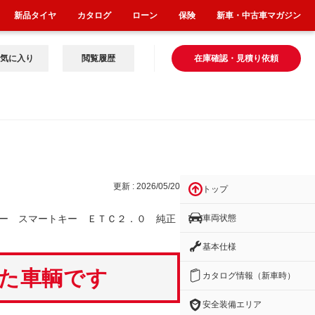
新品タイヤ
カタログ
ローン
保険
新車・中古車マガジン
気に入り
閲覧履歴
在庫確認・見積り依頼
Ｃ
更新 : 2026/05/20
トップ
車両状態
ー スマートキー ＥＴＣ２．０ 純正
基本仕様
いた車輌です
カタログ情報（新車時）
安全装備エリア