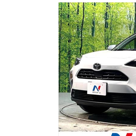
マガジン
車カタログ
自動車ローン
保険
レビュー
価格相場
教習所
用語集