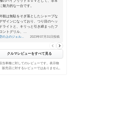
極のハイブリッドＳＵＶとして、非常
に魅力的な一台です。
外観は無駄をそぎ落としたシャープな
デザインになっており、つり目のヘッ
ドライトと、キリっと引き締まったフ
ロントグリル、…
空の上のジェル...
2023年07月31日投稿
クルマレビューをすべて見る
該当車種に対してのレビューです。表示物
、販売店に対するレビューではありません。