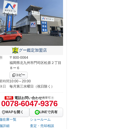
グー鑑定加盟店
所
〒800-0064
福岡県北九州市門司区松原２丁目
８ー６
コピー
業時間
10:00～20:00
休日
毎月第三水曜日（祝日除く）
電話お問い合わせ
無料
携帯可
0078-6047-9376
MAPを開く
LINEで共有
舗在庫一覧
ショールーム
舗詳細
査定・売却相談