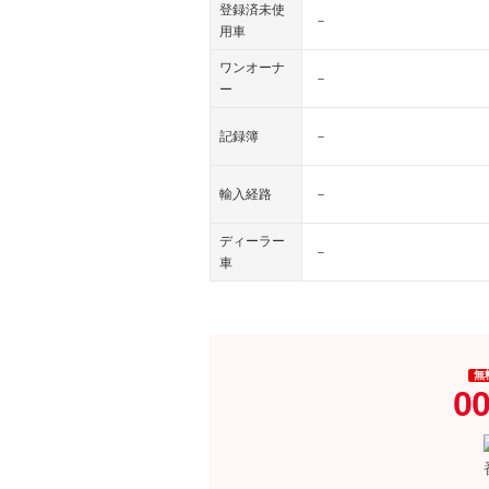
登録済未使
－
用車
ワンオーナ
－
ー
記録簿
－
輸入経路
－
ディーラー
－
車
無
00