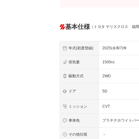
基本仕様
（トヨタ ヤリスクロス 福
年式(初度登録)
2025(令和7)年
排気量
1500cc
駆動方式
2WD
ドア
5D
ミッション
CVT
車体色
プラチナホワイトパ
その他仕様
－