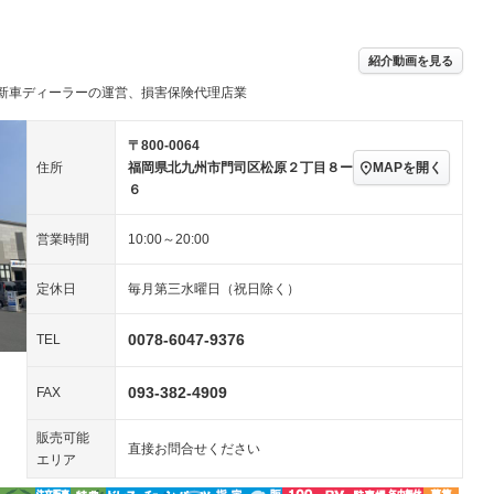
アルミホイール：16イ
－ビジュアル
－
ンチ
ングストップ
ドライブレコーダー
USB入力端子
－
－
ハーフレザーシート
キーレス
－
紹介動画を見る
クリーンディーゼル
センターデフロック
－
－
新車ディーラーの運営、損害保険代理店業
セノンライト)
ポータブルナビ
バックカメラ
－
乗車
電動格納ミラー
スマートキー
ローダウン
－
〒800-0064
装備略号／用語解説
MAPを開く
住所
福岡県北九州市門司区松原２丁目８ー
ート
3列シート
ベンチシート
－
－
６
ップシート
オットマン
電動格納サードシート
－
－
営業時間
10:00～20:00
スルー
後席モニター
電動リアゲート
－
－
定休日
毎月第三水曜日（祝日除く）
アコン
全周囲カメラ
サイドカメラ
－
－
ペンション
0078-6047-9376
TEL
093-382-4909
装備略号／用語解説
FAX
販売可能
直接お問合せください
エリア