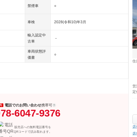
禁煙車
○
車検
2028(令和10)年3月
輸入認定中
－
古車
車両状態評
○
価書
住
営
定
電話でのお問い合わせ
携帯可
料
78-6047-9376
店
販売店への無料電話番号を
QRコードで読み取れます。
店