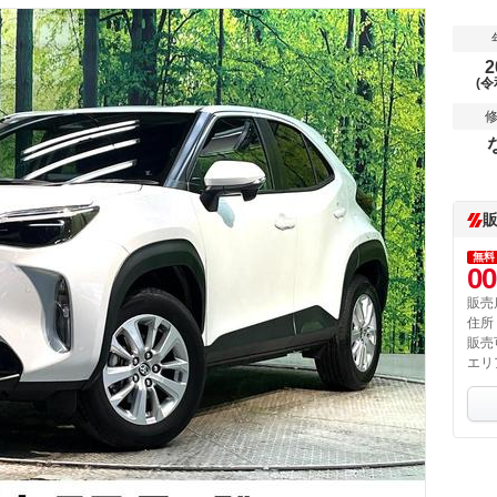
2
(令
無料
00
販売
住所
販売
エリ