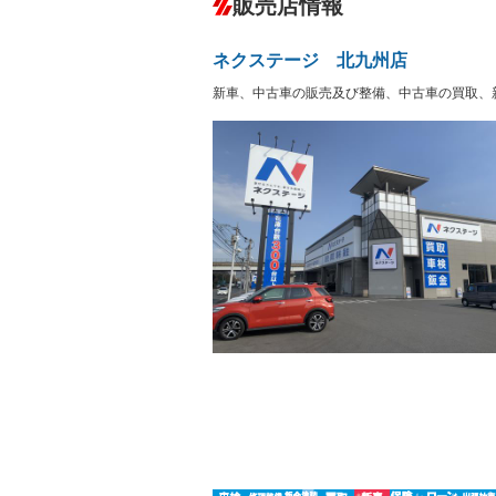
販売店情報
オーディオ
－
盗難防止システム
アイドリ
－
ヘッドライトウォッシャ
革シート
－
－
ネクステージ 北九州店
ー
Bluetooth接続
100V電源
－
新車、中古車の販売及び整備、中古車の買取、
LEDヘッドランプ
HID(キ
－
－
レンタカーアップ
展示・試
－
－
ETC2.0
エアロ
－
ランフラットタイヤ
パワーシ
－
－
フルフラットシート
チップア
－
－
シートヒーター
ウォーク
－
－
フロントカメラ
シートエ
－
－
ルーフレール
エアサス
－
－