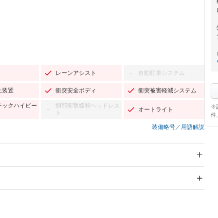
レーンアシスト
自動駐車システム
－
止装置
衝突安全ボディ
衝突被害軽減システム
チックハイビー
頸部衝撃緩和ヘッドレス
※
オートライト
－
ト
件
装備略号／用語解説
スライドドア
サンルーフ
－
－
Wエアコン
リフトアップ
－
－
TV：フルセグ
パワーステアリング
パワーウィンドウ