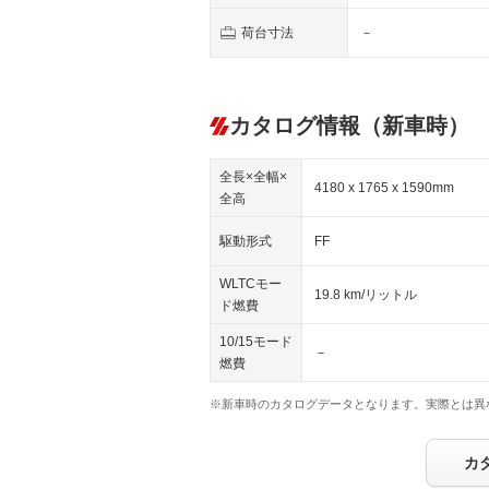
荷台寸法
－
カタログ情報（新車時）
全長×全幅×
4180 x 1765 x 1590mm
全高
駆動形式
FF
WLTCモー
19.8 km/リットル
ド燃費
10/15モード
－
燃費
※新車時のカタログデータとなります。実際とは異
カ