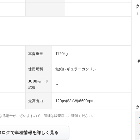
ク
（
車両重量
1120kg
使用燃料
無鉛レギュラーガソリン
JC08モード
－
燃費
最高出力
120ps(88kW)/6600rpm
ク
なる場合がございますので、詳細は販売店にご確認ください。
タログで車種情報を詳しく見る