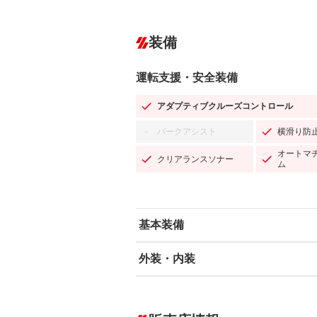
装備
運転支援・安全装備
アダプティブクルーズコントロール
パークアシスト
横滑り防
－
オートマ
クリアランスソナー
ム
基本装備
外装・内装
エアバッグ：運転席/助手席/サイド
ABS
エアコン
カーナビ：メモリーナビ他
ダウンヒルアシストコントロール
－