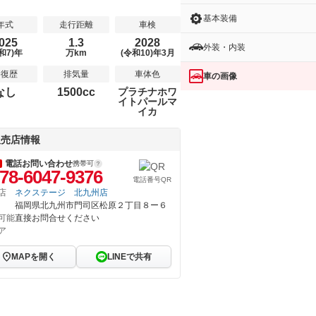
基本装備
年式
走行距離
車検
025
1.3
2028
外装・内装
和7)年
万km
(令和10)年3月
修復歴
排気量
車体色
車の画像
なし
1500cc
プラチナホワ
イトパールマ
イカ
販売店情報
電話お問い合わせ
携帯可
78-6047-9376
電話番号QR
店
ネクステージ 北九州店
福岡県北九州市門司区松原２丁目８ー６
可能
直接お問合せください
ア
MAPを開く
LINEで共有