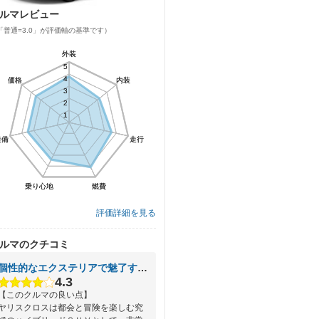
ルマレビュー
「普通=3.0」が評価軸の基準です）
外装
外装
5
5
4
4
価格
価格
内装
内装
3
3
2
2
1
1
装備
装備
走行
走行
乗り心地
乗り心地
燃費
燃費
評価詳細を見る
ルマのクチコミ
個性的なエクステリアで魅了するハイブリッドＳＵＶ
4.3
【このクルマの良い点】
ヤリスクロスは都会と冒険を楽しむ究