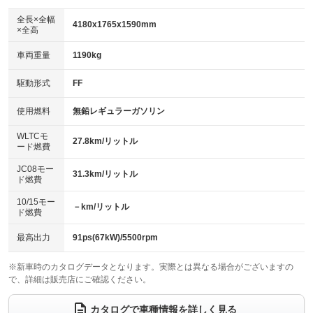
ダウンヒルアシストコントロール
アルミホイール：18インチ
：装備なし
：装備あり
全長×全幅
4180x1765x1590mm
×全高
パワーウィンドウ
盗難防止システム
革シート
ハーフレザーシート
：装備あり
：装備あり
：装備なし
：装備あり
車両重量
1190kg
アイドリングストップ
ドライブレコーダー
キーレス
LEDヘッドランプ
：装備あり
：装備なし
：装備あり
：装備あり
USB入力端子
Bluetooth接続
駆動形式
FF
HID(キセノンライト)
ポータブルナビ
：装備あり
：装備あり
：装備なし
：装備なし
100V電源
クリーンディーゼル
バックカメラ
ETC
使用燃料
無鉛レギュラーガソリン
：装備あり
：装備なし
：装備あり
：装備あり
センターデフロック
エアロ
スマートキー
：装備なし
WLTCモ
：装備なし
：装備あり
27.8km/リットル
ード燃費
レンタカーアップ
展示・試乗車
ローダウン
ランフラットタイヤ
：装備なし
：装備なし
：装備なし
：装備なし
JC08モー
31.3km/リットル
ド燃費
電動格納ミラー
パワーシート
3列シート
：装備あり
：装備あり
：装備なし
10/15モー
装備略号／用語解説
－km/リットル
ベンチシート
フルフラットシート
ド燃費
：装備なし
：装備なし
チップアップシート
オットマン
：装備なし
：装備なし
最高出力
91ps(67kW)/5500rpm
電動格納サードシート
シートヒーター
：装備なし
：装備あり
※新車時のカタログデータとなります。実際とは異なる場合がございますの
で、詳細は販売店にご確認ください。
ウォークスルー
後席モニター
：装備なし
：装備なし
電動リアゲート
フロントカメラ
カタログで車種情報を詳しく見る
：装備なし
：装備あり