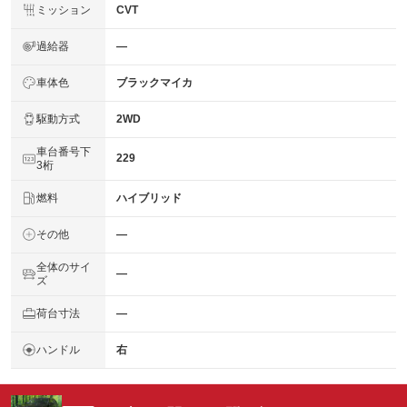
ミッション
CVT
過給器
―
車体色
ブラックマイカ
駆動方式
2WD
車台番号下
229
3桁
燃料
ハイブリッド
その他
―
全体のサイ
―
ズ
荷台寸法
―
ハンドル
右