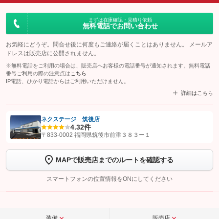
まずは在庫確認・見積り依頼
無料電話でお問い合わせ
お気軽にどうぞ。問合せ後に何度もご連絡が届くことはありません。 メールア
ドレスは販売店に公開されません。
※無料電話をご利用の場合は、販売店へお客様の電話番号が通知されます。無料電話
番号ご利用の際の注意点は
こちら
IP電話、ひかり電話からはご利用いただけません。
詳細はこちら
ネクステージ 筑後店
4.3
2件
【STEP1】
認証画面でグーネットを友だち追加してから「許可する」ボタンを押
〒833-0002 福岡県筑後市前津３８３ー１
します
MAPで販売店までのルートを確認する
【STEP2】
トーク画面で
ボタンをタップして問い合わせを
完了してください。
スマートフォンの位置情報をONにしてください
こちら
装備
販売店