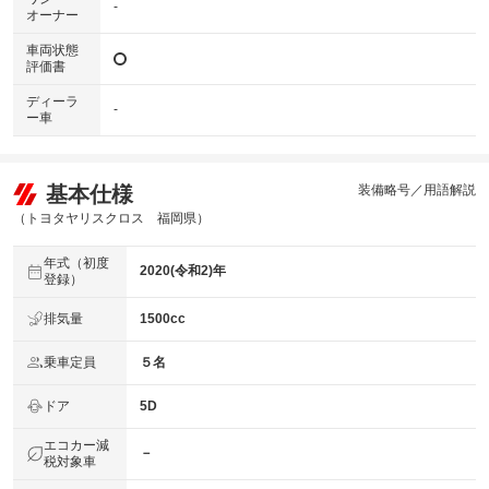
-
オーナー
車両状態
評価書
ディーラ
-
ー車
基本仕様
装備略号／用語解説
（トヨタヤリスクロス 福岡県）
年式（初度
2020(令和2)年
登録）
排気量
1500cc
乗車定員
５名
ドア
5D
エコカー減
－
税対象車