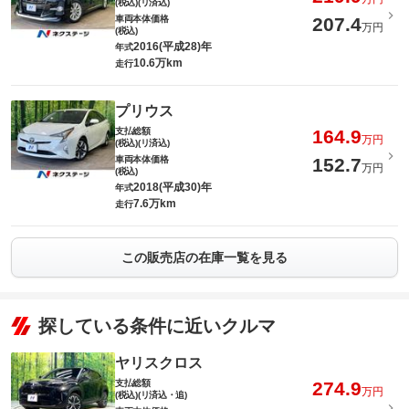
(税込)(リ済込)
車両本体価格
207.4
万円
(税込)
2016(平成28)年
年式
10.6万km
走行
プリウス
支払総額
164.9
万円
(税込)(リ済込)
車両本体価格
152.7
万円
(税込)
2018(平成30)年
年式
7.6万km
走行
この販売店の在庫一覧を見る
探している条件に近いクルマ
ヤリスクロス
支払総額
274.9
万円
(税込)(リ済込・追)