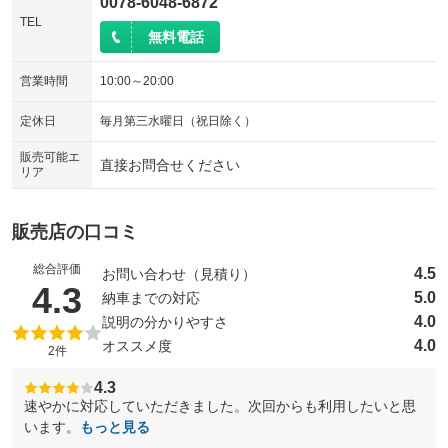
0078-6048-6872
TEL
無料電話
営業時間
10:00～20:00
定休日
毎月第三水曜日（祝日除く）
販売可能エ
直接お問合せください
リア
販売店の口コミ
総合評価
4.5
お問い合わせ（見積り）
（5点満点中）
4.3
5.0
納車までの対応
4.0
説明の分かりやすさ
4.0
オススメ度
2件
4.3
速やかに対応していただきました。次回からも利用したいと思
います。
もっと見る