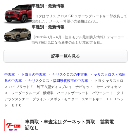
車種別・最新情報
トヨタはヤリス クロス GR スポーツグレードを一部改良して
発売した。メーカー希望小売価格は2,78…
車種別・最新情報
《2026年3月～4月・注目モデル最新購入情報》ディーラー
情報満載! 気になる新車の正しい攻め方＆狙…
記事一覧を見る
中古車
トヨタの中古車
ヤリスクロスの中古車
ヤリスクロス・福岡
県の中古車
ヤリスクロス・福岡県筑後市の中古車
トヨタ ヤリスクロ
ス ハイブリッドＺ 純正８型ディスプレイ ナビキット セーフティセン
ス レーダークルーズ 禁煙車 ハーフレザーシート パワーシート クリ
アランスソナー ブラインドスポットモニター スマートキー ＬＥＤヘッ
ド ＥＴＣ
車買取・車査定はグーネット買取 営業電
話なし