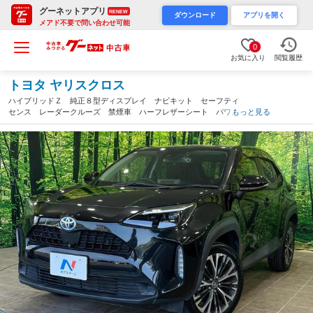
グーネットアプリ
RENEW
ダウンロード
アプリを開く
メアド不要で問い合わせ可能
0
お気に入り
閲覧履歴
トヨタ ヤリスクロス
ハイブリッドＺ 純正８型ディスプレイ ナビキット セーフティ
センス レーダークルーズ 禁煙車 ハーフレザーシート パワー
もっと見る
シート クリアランスソナー ブラインドスポットモニター スマ
ートキー ＬＥＤヘッド ＥＴＣ（福岡県）