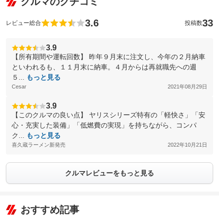
クルマのクチコミ
3.6
33
レビュー総合
投稿数
3.9
【所有期間や運転回数】 昨年９月末に注文し、今年の２月納車
といわれるも、１１月末に納車。４月からは再就職先への週
５...
もっと見る
Cesar
2021年08月29日
3.9
【このクルマの良い点】 ヤリスシリーズ特有の「軽快さ」「安
心・充実した装備」「低燃費の実現」を持ちながら、コンパ
ク...
もっと見る
喜久蔵ラーメン新発売
2022年10月21日
クルマレビューをもっと見る
おすすめ記事