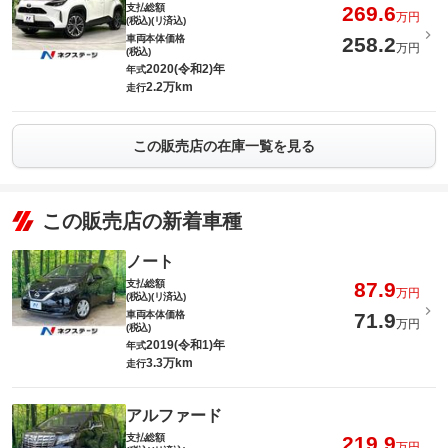
支払総額
269.6
万円
(税込)(リ済込)
車両本体価格
258.2
万円
(税込)
2020(令和2)年
年式
2.2万km
走行
この販売店の在庫一覧を見る
この販売店の新着車種
ノート
支払総額
87.9
万円
(税込)(リ済込)
車両本体価格
71.9
万円
(税込)
2019(令和1)年
年式
3.3万km
走行
アルファード
支払総額
219.9
万円