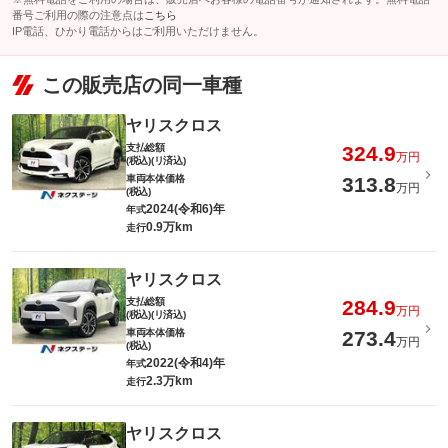
番号ご利用の際の注意点は
こちら
IP電話、ひかり電話からはご利用いただけません。
この販売店の同一車種
ヤリスクロス
支払総額
324.9
万円
(税込)(リ済込)
車両本体価格
313.8
万円
(税込)
2024(令和6)年
年式
0.9万km
走行
ヤリスクロス
支払総額
284.9
万円
(税込)(リ済込)
車両本体価格
273.4
万円
(税込)
2022(令和4)年
年式
2.3万km
走行
ヤリスクロス