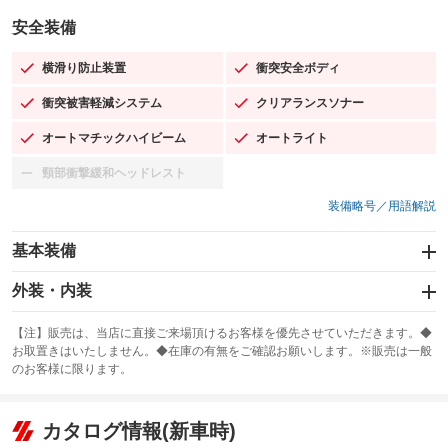
安全装備
横滑り防止装置
衝突安全ボディ
：装備あり
：装備あり
衝突被害軽減システム
クリアランスソナー
：装備あり
：装備あり
オートマチックハイビーム
オートライト
：装備あり
：装備あり
頸部衝撃緩和ヘッドレスト
：装備なし
装備略号／用語解説
基本装備
エアバッグ：運転席/助手席/サイド
外装・内装
：装備あり
スライドドア
カーナビ：メモリーナビ他
：装備なし
：装備あり
【注】販売は、当店に直接ご来場頂けるお客様を優先させていただきます。◆
お取置きはいたしません。◆在庫の有無をご確認お願いします。※販売は一般
サンルーフ
ABS
TV
：装備なし
：装備あり
：装備なし
のお客様に限ります。
エアコン
Wエアコン
オーディオ
：装備あり
：装備なし
：装備なし
リフトアップ
パワーステアリング
カタログ情報(新車時)
ビジュアル
：装備なし
：装備あり
：装備なし