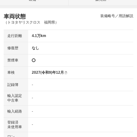
車両状態
装備略号／用語解説
（トヨタヤリスクロス 福岡県）
走行距離
4.1万km
修復歴
なし
禁煙車
車検
2027(令和9)年12月
?
記録簿
-
輸入認定
-
中古車
輸入経路
-
登録済
-
未使用車
ワン