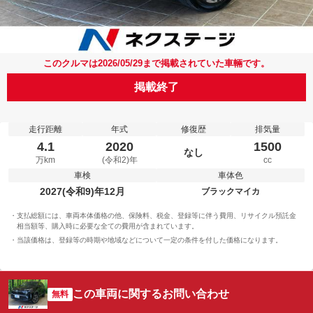
このクルマは2026/05/29まで掲載されていた車輛です。
掲載終了
走行距離
年式
修復歴
排気量
4.1
2020
1500
なし
万km
(令和2)年
cc
車検
車体色
2027(令和9)年12月
ブラックマイカ
支払総額には、車両本体価格の他、保険料、税金、登録等に伴う費用、リサイクル預託金
相当額等、購入時に必要な全ての費用が含まれています。
当該価格は、登録等の時期や地域などについて一定の条件を付した価格になります。
この車両に関するお問い合わせ
無料