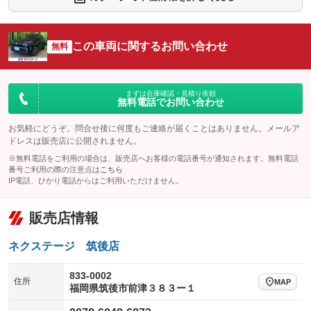
シートエアコン
全周囲カメラ
：装備なし
：装備あり
サイドカメラ
ルーフレール
この車両に関するお問い合わせ
：装備あり
無料
：装備なし
エアサスペンション
ヘッドライトウォッシャー
：装備なし
：装備なし
装備略号／用語解説
まずは在庫確認・見積り依頼
無料電話でお問い合わせ
お気軽にどうぞ。問合せ後に何度もご連絡が届くことはありません。メールア
ドレスは販売店に公開されません。
※無料電話をご利用の場合は、販売店へお客様の電話番号が通知されます。無料電話
番号ご利用の際の注意点は
こちら
IP電話、ひかり電話からはご利用いただけません。
販売店情報
ネクステージ 筑後店
833-0002
住所
MAP
福岡県筑後市前津３８３ー１