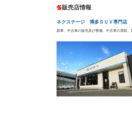
ダウンヒルアシストコントロール
－
販売店情報
オーディオ：CDまたはCDチェンジャー
盗難防止システム
アイドリ
ヘッドライトウォッシャ
革シート
－
－
ネクステージ 博多ＳＵＶ専門店
ー
Bluetooth接続
100V電源
－
新車、中古車の販売及び整備、中古車の買取、
LEDヘッドランプ
HID(キ
－
レンタカーアップ
展示・試
－
－
ETC
エアロ
－
ランフラットタイヤ
パワーシ
－
フルフラットシート
チップア
－
－
シートヒーター
ウォーク
－
－
フロントカメラ
シートエ
－
－
ルーフレール
エアサス
－
－