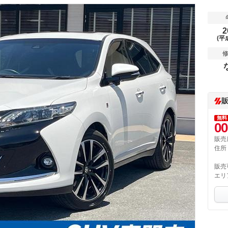
2
(平
無料
00
販売
住所
販売
エリ