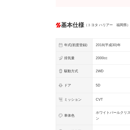
基本仕様
（トヨタ ハリアー 福岡県
年式(初度登録)
2018(平成30)年
排気量
2000cc
駆動方式
2WD
ドア
5D
ミッション
CVT
ホワイトパールクリ
車体色
ン