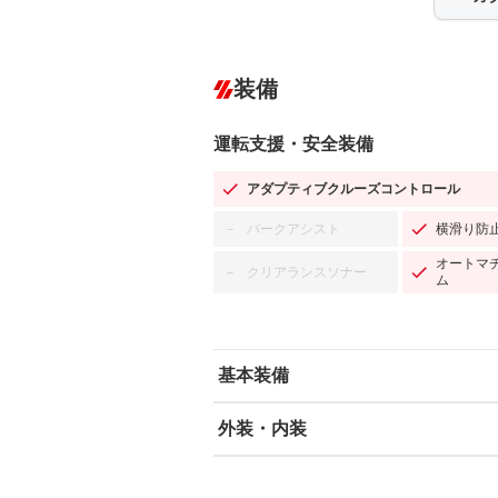
装備
運転支援・安全装備
アダプティブクルーズコントロール
パークアシスト
横滑り防
－
オートマ
クリアランスソナー
－
ム
基本装備
外装・内装
エアバッグ：運転席/助手席/サイド
ABS
エアコン
カーナビ：SDナビ