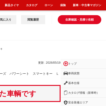
新品タイヤ
カタログ
ローン
保険
新車・中古車マガジン
気に入り
閲覧履歴
在庫確認・見積り依頼
トキ
更新 : 2026/05/19
トップ
車両状態
ーズ パワーシート スマートキー Ｌ
基本仕様
いた車輌です
カタログ情報（新車時）
安全装備エリア