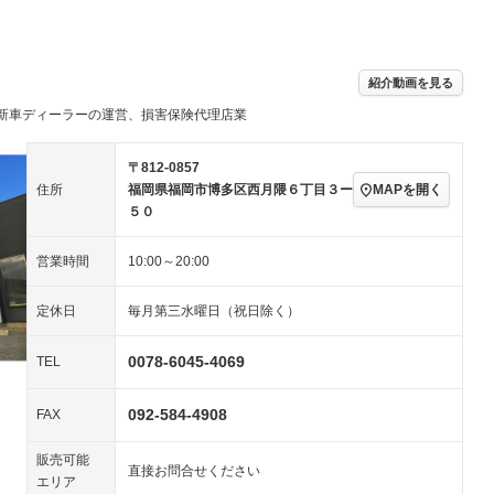
パワーステアリング
パワーウィンドウ
ビジュアル：-／DVD再
アルミホイール：19イ
生
ンチ
ングストップ
ドライブレコーダー
USB入力端子
－
－
ハーフレザーシート
キーレス
－
紹介動画を見る
クリーンディーゼル
センターデフロック
－
－
新車ディーラーの運営、損害保険代理店業
セノンライト)
ポータブルナビ
バックカメラ
－
乗車
電動格納ミラー
スマートキー
ローダウン
－
〒812-0857
装備略号／用語解説
MAPを開く
住所
福岡県福岡市博多区西月隈６丁目３ー
ート
3列シート
ベンチシート
－
－
５０
ップシート
オットマン
電動格納サードシート
－
－
営業時間
10:00～20:00
スルー
後席モニター
電動リアゲート
－
－
定休日
毎月第三水曜日（祝日除く）
アコン
全周囲カメラ
サイドカメラ
－
－
ペンション
0078-6045-4069
TEL
092-584-4908
装備略号／用語解説
FAX
販売可能
直接お問合せください
エリア