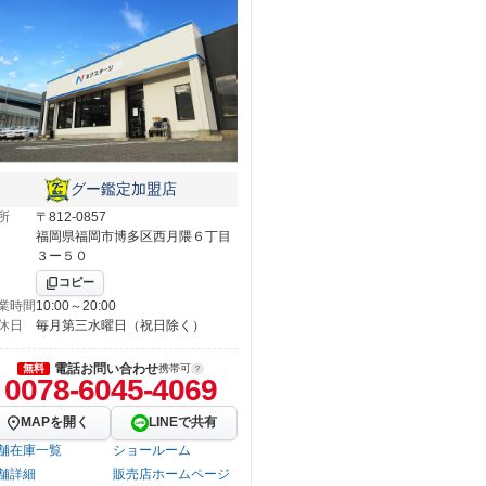
グー鑑定加盟店
所
〒812-0857
福岡県福岡市博多区西月隈６丁目
３ー５０
コピー
業時間
10:00～20:00
休日
毎月第三水曜日（祝日除く）
電話お問い合わせ
無料
携帯可
0078-6045-4069
MAPを開く
LINEで共有
舗在庫一覧
ショールーム
舗詳細
販売店ホームページ