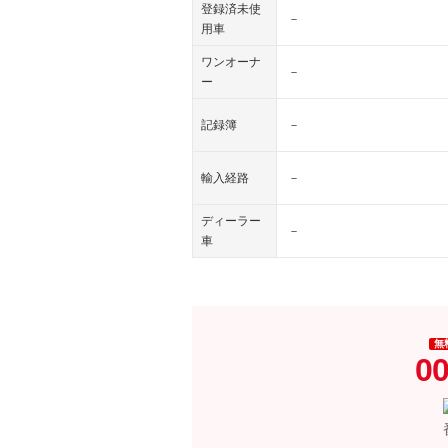
登録済未使
－
用車
ワンオーナ
－
ー
記録簿
－
輸入経路
－
ディーラー
－
車
無
00