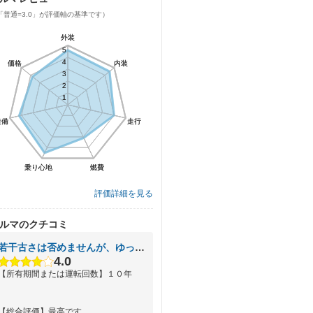
「普通=3.0」が評価軸の基準です）
外装
外装
5
5
4
4
価格
価格
内装
内装
3
3
2
2
1
1
装備
装備
走行
走行
乗り心地
乗り心地
燃費
燃費
評価詳細を見る
ルマのクチコミ
若干古さは否めませんが、ゆったり乗れて最高です。
4.0
【所有期間または運転回数】１０年
【総合評価】最高です。