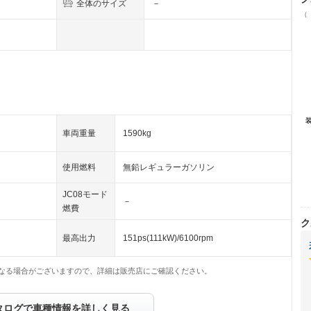
全体のサイズ
－
（
車両重量
1590kg
使用燃料
無鉛レギュラーガソリン
JC08モード
－
燃費
ク
最高出力
151ps(111kW)/6100rpm
なる場合がございますので、詳細は販売店にご確認ください。
タログで車種情報を詳しく見る