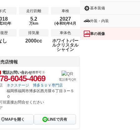
基本装備
年式
走行距離
車検
018
5.2
2027
外装・内装
成30)年
万km
(令和9)年4月
修復歴
排気量
車体色
車の画像
なし
2000cc
ホワイトパー
ルクリスタル
シャイン
販売店情報
電話お問い合わせ
携帯可
78-6045-4069
電話番号QR
店
ネクステージ 博多ＳＵＶ専門店
福岡県福岡市博多区西月隈６丁目３ー５
０
可能
直接お問合せください
ア
MAPを開く
LINEで共有