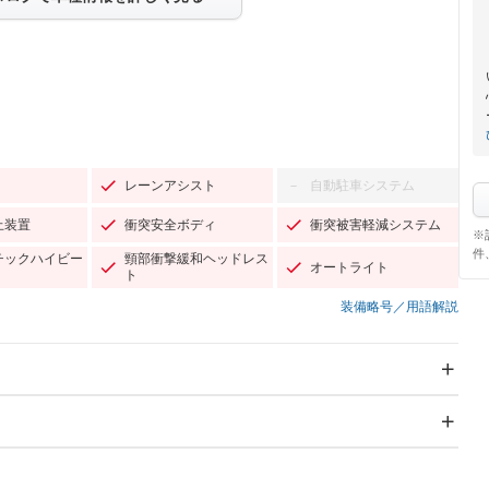
レーンアシスト
自動駐車システム
－
止装置
衝突安全ボディ
衝突被害軽減システム
※
件
チックハイビー
頸部衝撃緩和ヘッドレス
オートライト
ト
装備略号／用語解説
スライドドア
サンルーフ
－
Wエアコン
リフトアップ
－
－
TV
－