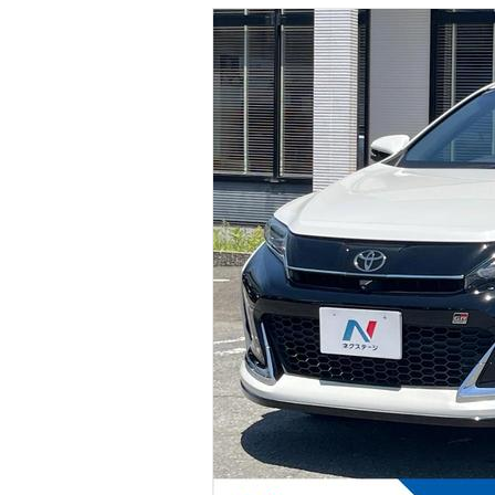
マガジン
車カタログ
自動車ローン
保険
レビュー
価格相場
教習所
用語集