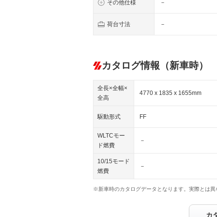
その他仕様
－
荷台寸法
－
カタログ情報（新車時）
全長×全幅×
4770 x 1835 x 1655mm
全高
駆動形式
FF
WLTCモー
－
ド燃費
10/15モード
－
燃費
※新車時のカタログデータとなります。実際とは異
カ