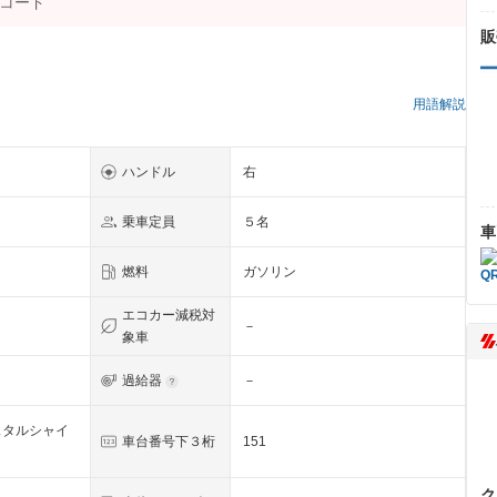
販
）
用語解説
ハンドル
右
乗車定員
５名
車
燃料
ガソリン
エコカー減税対
－
象車
過給器
－
スタルシャイ
車台番号下３桁
151
ク