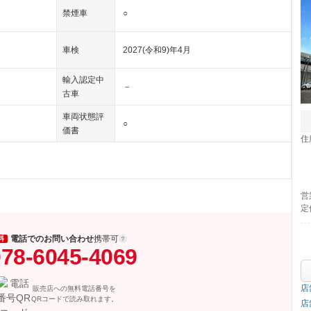
禁煙車
○
車検
2027(令和9)年4月
輸入認定中
－
古車
車両状態評
○
価書
住
営
定
電話でのお問い合わせ
携帯可
料
78-6045-4069
店
販売店への無料電話番号を
QRコードで読み取れます。
店