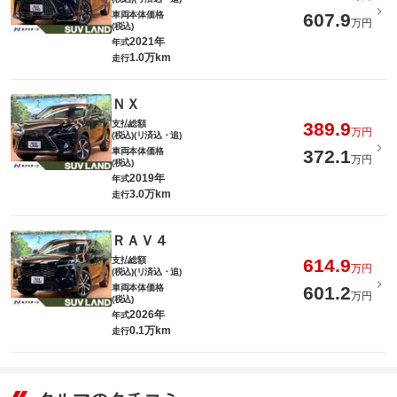
車両本体価格
607.9
万円
(税込)
2021年
年式
1.0万km
走行
ＮＸ
支払総額
389.9
万円
(税込)(リ済込・追)
車両本体価格
372.1
万円
(税込)
2019年
年式
3.0万km
走行
ＲＡＶ４
支払総額
614.9
万円
(税込)(リ済込・追)
車両本体価格
601.2
万円
(税込)
2026年
年式
0.1万km
走行