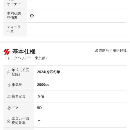
-
オーナー
車両状態
評価書
ディーラ
-
ー車
基本仕様
装備略号／用語解説
（トヨタハリアー 東京都）
年式（初度
2024(令和6)年
登録）
排気量
2000cc
乗車定員
５名
ドア
5D
エコカー減
－
税対象車