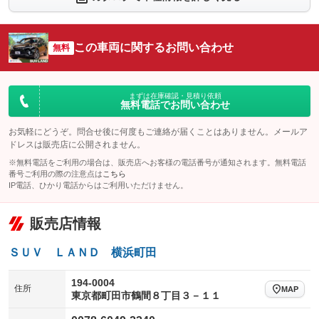
シートエアコン
全周囲カメラ
：装備なし
：装備なし
サイドカメラ
ルーフレール
この車両に関するお問い合わせ
：装備なし
無料
：装備なし
エアサスペンション
ヘッドライトウォッシャー
：装備なし
：装備なし
装備略号／用語解説
まずは在庫確認・見積り依頼
無料電話でお問い合わせ
お気軽にどうぞ。問合せ後に何度もご連絡が届くことはありません。メールア
ドレスは販売店に公開されません。
※無料電話をご利用の場合は、販売店へお客様の電話番号が通知されます。無料電話
番号ご利用の際の注意点は
こちら
IP電話、ひかり電話からはご利用いただけません。
販売店情報
ＳＵＶ ＬＡＮＤ 横浜町田
194-0004
住所
MAP
東京都町田市鶴間８丁目３－１１