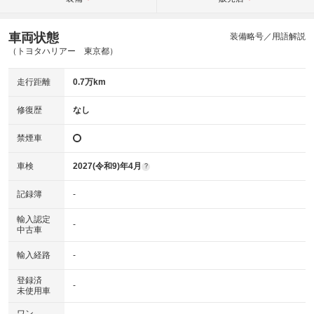
車両状態
装備略号／用語解説
（トヨタハリアー 東京都）
走行距離
0.7万km
修復歴
なし
禁煙車
車検
2027(令和9)年4月
?
記録簿
-
輸入認定
-
中古車
輸入経路
-
登録済
-
未使用車
ワン