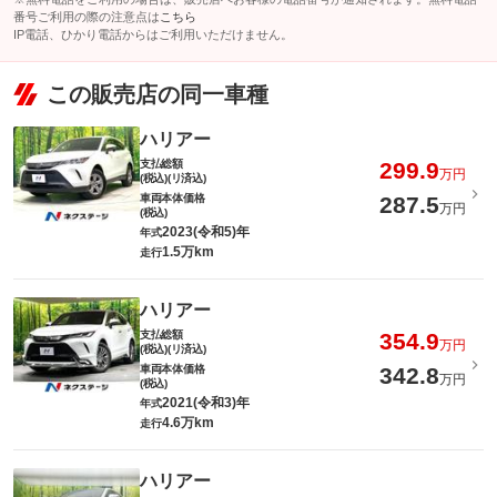
番号ご利用の際の注意点は
こちら
IP電話、ひかり電話からはご利用いただけません。
この販売店の同一車種
ハリアー
支払総額
299.9
万円
(税込)(リ済込)
車両本体価格
287.5
万円
(税込)
2023(令和5)年
年式
1.5万km
走行
ハリアー
支払総額
354.9
万円
(税込)(リ済込)
車両本体価格
342.8
万円
(税込)
2021(令和3)年
年式
4.6万km
走行
ハリアー