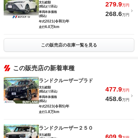
支払総額
279.9
万円
(税込)(リ済込)
車両本体価格
268.6
万円
(税込)
2021(令和3)年
年式
6.0万km
走行
この販売店の在庫一覧を見る
この販売店の新着車種
ランドクルーザープラド
支払総額
477.9
万円
(税込)(リ済込)
車両本体価格
458.6
万円
(税込)
2023(令和5)年
年式
1.8万km
走行
ランドクルーザー２５０
支払総額
609.9
万円