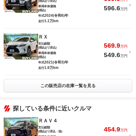
(税込)(リ済込)
車両本体価格
596.6
万円
(税込)
2024(令和6)年
年式
1.1万km
走行
ＲＸ
支払総額
569.9
万円
(税込)(リ済込)
車両本体価格
549.6
万円
(税込)
2021(令和3)年
年式
1.9万km
走行
この販売店の在庫一覧を見る
探している条件に近いクルマ
ＲＡＶ４
支払総額
454.9
万円
(税込)(リ済込・追)