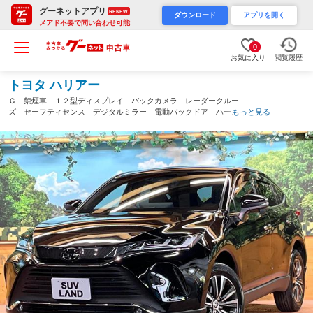
グーネットアプリ
RENEW
ダウンロード
アプリを開く
メアド不要で問い合わせ可能
0
お気に入り
閲覧履歴
トヨタ ハリアー
Ｇ 禁煙車 １２型ディスプレイ バックカメラ レーダークルー
ズ セーフティセンス デジタルミラー 電動バックドア ハーフ
もっと見る
レザー パワーシート ＬＥＤヘッド＆フォグ 純正１８インチＡ
Ｗ ＥＴＣ スマートキー（東京都）