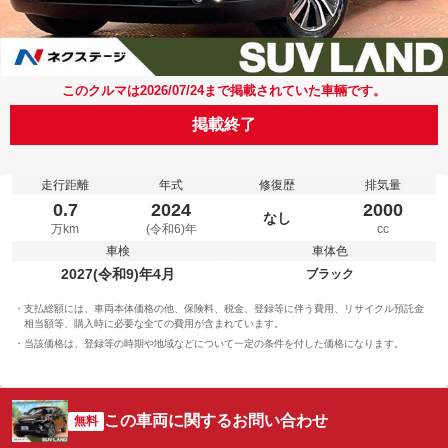
このクルマは2026/07/24まで掲載されていた車輛です。
掲載終了
走行距離
年式
修復歴
排気量
0.7
2024
2000
なし
万km
(令和6)年
cc
車検
車体色
2027(令和9)年4月
ブラック
支払総額には、車両本体価格の他、保険料、税金、登録等に伴う費用、リサイクル預託金
相当額等、購入時に必要な全ての費用が含まれています。
当該価格は、登録等の時期や地域などについて一定の条件を付した価格になります。
この車両に関するお問い合わせ
無料