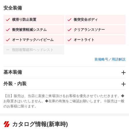
安全装備
横滑り防止装置
衝突安全ボディ
：装備あり
：装備あり
衝突被害軽減システム
クリアランスソナー
：装備あり
：装備あり
オートマチックハイビーム
オートライト
：装備あり
：装備あり
頸部衝撃緩和ヘッドレスト
：装備なし
装備略号／用語解説
基本装備
エアバッグ：運転席/助手席/サイド
外装・内装
：装備あり
スライドドア
カーナビ
：装備なし
：装備なし
【注】販売は、当店に直接ご来場頂けるお客様を優先させていただきます。◆
お取置きはいたしません。◆在庫の有無をご確認お願いします。※販売は一般
サンルーフ
ABS
TV：フルセグ
：装備なし
：装備あり
：装備あり
のお客様に限ります。
エアコン
Wエアコン
オーディオ：ミュージックプレイヤー接続可
：装備あり
：装備なし
：装備あり
リフトアップ
パワーステアリング
カタログ情報(新車時)
ビジュアル
：装備なし
：装備あり
：装備なし