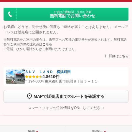
まずは在庫確認・見積り依頼
無料電話でお問い合わせ
お気軽にどうぞ。問合せ後に何度もご連絡が届くことはありません。 メールア
ドレスは販売店に公開されません。
※無料電話をご利用の場合は、販売店へお客様の電話番号が通知されます。無料電話
番号ご利用の際の注意点は
こちら
IP電話、ひかり電話からはご利用いただけません。
詳細はこちら
ＳＵＶ ＬＡＮＤ 横浜町田
4.8
610件
【STEP1】
認証画面でグーネットを友だち追加してから「許可する」ボタンを押
〒194-0004 東京都町田市鶴間８丁目３－１１
します
MAPで販売店までのルートを確認する
【STEP2】
トーク画面で
ボタンをタップして問い合わせを
完了してください。
スマートフォンの位置情報をONにしてください
こちら
装備
販売店