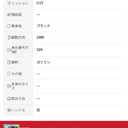
ミッション
CVT
過給器
―
車体色
ブラック
駆動方式
2WD
車台番号下
328
3桁
燃料
ガソリン
その他
―
全体のサイ
―
ズ
荷台寸法
―
ハンドル
右