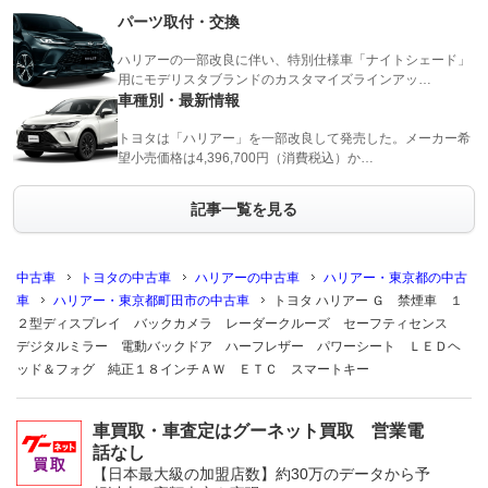
パーツ取付・交換
ハリアーの一部改良に伴い、特別仕様車「ナイトシェード」
用にモデリスタブランドのカスタマイズラインアッ…
車種別・最新情報
トヨタは「ハリアー」を一部改良して発売した。メーカー希
望小売価格は4,396,700円（消費税込）か…
記事一覧を見る
中古車
トヨタの中古車
ハリアーの中古車
ハリアー・東京都の中古
車
ハリアー・東京都町田市の中古車
トヨタ ハリアー Ｇ 禁煙車 １
２型ディスプレイ バックカメラ レーダークルーズ セーフティセンス
デジタルミラー 電動バックドア ハーフレザー パワーシート ＬＥＤヘ
ッド＆フォグ 純正１８インチＡＷ ＥＴＣ スマートキー
車買取・車査定はグーネット買取 営業電
話なし
【日本最大級の加盟店数】約30万のデータから予