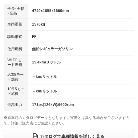
ダウンヒルアシストコントロール
アルミホイール：18インチ
：装備なし
：装備あり
全長×全幅
4740x1855x1660mm
×全高
パワーウィンドウ
盗難防止システム
革シート
ハーフレザーシート
：装備あり
：装備あり
：装備なし
：装備あり
車両重量
1570kg
アイドリングストップ
ドライブレコーダー
キーレス
LEDヘッドランプ
：装備なし
：装備あり
：装備あり
：装備あり
USB入力端子
Bluetooth接続
駆動形式
FF
HID(キセノンライト)
ポータブルナビ
：装備あり
：装備あり
：装備なし
：装備なし
100V電源
クリーンディーゼル
バックカメラ
ETC2.0
使用燃料
無鉛レギュラーガソリン
：装備なし
：装備なし
：装備あり
：装備あり
センターデフロック
エアロ
スマートキー
：装備なし
WLTCモ
：装備なし
：装備あり
15.4km/リットル
ード燃費
レンタカーアップ
展示・試乗車
ローダウン
ランフラットタイヤ
：装備なし
：装備なし
：装備なし
：装備なし
JC08モー
－km/リットル
ド燃費
電動格納ミラー
パワーシート
3列シート
：装備あり
：装備あり
：装備なし
10/15モー
装備略号／用語解説
－km/リットル
ベンチシート
フルフラットシート
ド燃費
：装備なし
：装備なし
チップアップシート
オットマン
：装備なし
：装備なし
最高出力
171ps(126kW)/6600rpm
電動格納サードシート
シートヒーター
：装備なし
：装備なし
※新車時のカタログデータとなります。実際とは異なる場合がございますの
で、詳細は販売店にご確認ください。
ウォークスルー
後席モニター
：装備なし
：装備なし
電動リアゲート
フロントカメラ
カタログで車種情報を詳しく見る
：装備あり
：装備なし