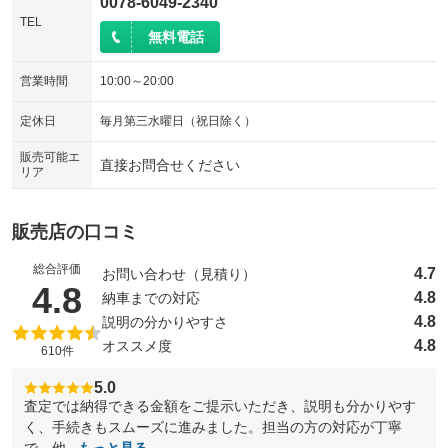
0078-6049-2340
TEL
無料電話
営業時間
10:00～20:00
定休日
毎月第三水曜日（祝日除く）
販売可能エ
直接お問合せください
リア
販売店の口コミ
総合評価
4.7
お問い合わせ（見積り）
（5点満点中）
4.8
4.8
納車までの対応
4.8
説明の分かりやすさ
4.8
オススメ度
610件
5.0
査定では納得できる金額をご提示いただき、説明も分かりやす
く、手続きもスムーズに進みました。担当の方の対応が丁寧