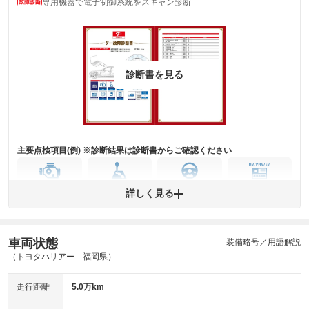
専用機器で電子制御系統をスキャン診断
主要機関に不具合はありません。
機関
詳細は鑑定書をご確認ください。
修復歴
※グー鑑定は保証サービスではございません。購入時は必ず現車をご確認
診断書を見る
下さい。
※実際にお渡しするコンディションチェックシートにつきましては、形式
および表示項目が異なる場合がございます。
※グー鑑定の評価はあくまでも記載している鑑定日の鑑定結果となりま
す。車両情報等の詳細は各販売店へお問い合わせ下さい。
主要点検項目(例) ※診断結果は診断書からご確認ください
エンジン
トランス
パワー
HV/PHV/EV
詳しく見る
ミッション
ステアリング
車両状態
ABS
エアーバッグ
先進安全装備
その他
装備略号／用語解説
（トヨタハリアー 福岡県）
※異常がある場合は主要点検項目が赤色になり、異常と表記されます。
※車に装備されていない項目は「-」と表記されます
走行距離
5.0万km
※グー故障診断は保証サービスではございません。購入時は必ず現車をご
確認下さい。