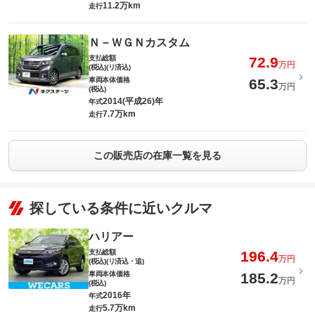
11.2万km
走行
Ｎ－ＷＧＮカスタム
支払総額
72.9
万円
(税込)(リ済込)
車両本体価格
65.3
万円
(税込)
2014(平成26)年
年式
7.7万km
走行
この販売店の在庫一覧を見る
探している条件に近いクルマ
ハリアー
支払総額
196.4
万円
(税込)(リ済込・追)
車両本体価格
185.2
万円
(税込)
2016年
年式
5.7万km
走行