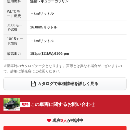
バックカメラ
ETC
使用燃料
無鉛レギュラーガソリン
：装備なし
：装備なし
：装備なし
：装備あり
センターデフロック
エアロ
スマートキー
：装備なし
WLTCモ
：装備なし
：装備あり
－km/リットル
ード燃費
レンタカーアップ
展示・試乗車
ローダウン
ランフラットタイヤ
：装備なし
：装備なし
：装備なし
：装備なし
JC08モー
16.0km/リットル
ド燃費
電動格納ミラー
パワーシート
3列シート
：装備あり
：装備あり
：装備なし
10/15モー
装備略号／用語解説
－km/リットル
ベンチシート
フルフラットシート
ド燃費
：装備なし
：装備なし
チップアップシート
オットマン
：装備なし
：装備なし
最高出力
151ps(111kW)/6100rpm
電動格納サードシート
シートヒーター
：装備なし
：装備なし
※新車時のカタログデータとなります。実際とは異なる場合がございますの
で、詳細は販売店にご確認ください。
ウォークスルー
後席モニター
：装備なし
：装備なし
電動リアゲート
フロントカメラ
カタログで車種情報を詳しく見る
：装備あり
：装備なし
シートエアコン
全周囲カメラ
：装備なし
：装備なし
サイドカメラ
ルーフレール
この車両に関するお問い合わせ
：装備なし
無料
：装備なし
エアサスペンション
ヘッドライトウォッシャー
：装備なし
：装備なし
現在
0
人
が検討中
装備略号／用語解説