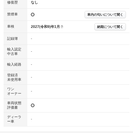
※実際にお渡しする故障診断書につきましては、形式および表示項目が異
修復歴
なし
なる場合がございます。
※グー故障診断書はあくまでも実施時点での診断結果となります。将来に
禁煙車
車内の匂いについて聞く
わたり車両状態を担保するものではありませんので、車両情報等の詳細は
各販売店へお問い合わせ下さい。
車検
2027(令和9)年1月
納期について聞く
?
記録簿
-
輸入認定
-
中古車
輸入経路
-
登録済
-
未使用車
ワン
-
オーナー
車両状態
評価書
ディーラ
-
ー車