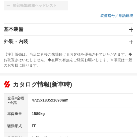
頸部衝撃緩和ヘッドレスト
：装備なし
装備略号／用語解説
基本装備
エアバッグ：運転席/助手席/サイド
外装・内装
：装備あり
スライドドア
カーナビ：SDナビ
：装備なし
：装備あり
【注】販売は、当店に直接ご来場頂けるお客様を優先させていただきます。◆
お取置きはいたしません。◆在庫の有無をご確認お願いします。※販売は一般
サンルーフ
ABS
TV：フルセグ
：装備なし
：装備あり
：装備あり
のお客様に限ります。
エアコン
Wエアコン
オーディオ：CDまたはCDチェンジャー／ミュージックサーバー
：装備あり
：装備なし
：装備あり
リフトアップ
パワーステアリング
カタログ情報(新車時)
ビジュアル：-／DVD再生
：装備なし
：装備あり
：装備あり
ダウンヒルアシストコントロール
アルミホイール：18インチ
：装備なし
：装備あり
全長×全幅
4725x1835x1690mm
×全高
パワーウィンドウ
盗難防止システム
革シート
ハーフレザーシート
：装備あり
：装備あり
：装備なし
：装備あり
車両重量
1580kg
アイドリングストップ
ドライブレコーダー
キーレス
LEDヘッドランプ
：装備なし
：装備あり
：装備あり
：装備あり
USB入力端子
Bluetooth接続
駆動形式
FF
HID(キセノンライト)
ポータブルナビ
：装備なし
：装備あり
：装備なし
：装備なし
100V電源
クリーンディーゼル