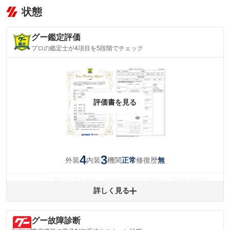
状態
グー鑑定評価
プロの鑑定士が4項目を5段階でチェック
評価書を見る
4
3
外装
内装
機関
修復歴
正常
無
気になるキズやヘコミは補修済みですが、小さなキズやヘ
外装
コミが残っています。
詳しく見る
(車両外装)
キズ・へこみについて問い合わせる
内装
グー故障診断
気になる汚れ等があります。
(内装状態)