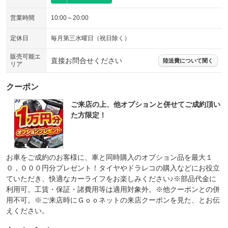
営業時間
10:00～20:00
定休日
毎月第三水曜日（祝日除く）
販売可能エ
直接お問合せください
陸送費について聞く
リア
クーポン
ご来店の上、他オプションと併せてご成約頂い
た方限定！
お車をご成約のお客様に、車と同時購入のオプション品を最大１
０，０００円分プレゼント！タイヤやドラレコの購入などにお役立
ていただき、快適なカーライフをお楽しみください♪※部品代金に
利用可。工賃・保証・諸費用等は適用対象外。※他クーポンとの併
用不可。※ご来店時にＧｏｏネットの来店クーポンを見た、とお伝
えください。