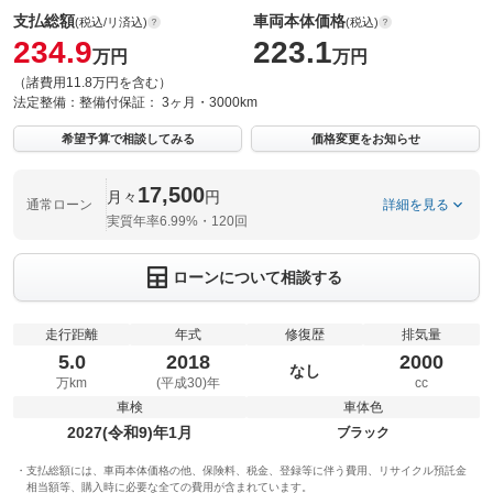
支払総額
車両本体価格
(税込/リ済込)
(税込)
234.9
223.1
万円
万円
（諸費用11.8万円を含む）
法定整備：
整備付
保証：
3ヶ月・3000km
希望予算で相談してみる
価格変更をお知らせ
17,500
月々
円
通常ローン
詳細を見る
実質年率6.99%・120回
ローンについて相談する
走行距離
年式
修復歴
排気量
5.0
2018
2000
なし
万km
(平成30)年
cc
車検
車体色
2027(令和9)年1月
ブラック
支払総額には、車両本体価格の他、保険料、税金、登録等に伴う費用、リサイクル預託金
相当額等、購入時に必要な全ての費用が含まれています。