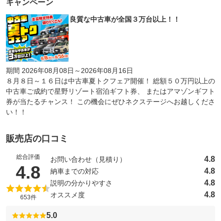
キャンペーン
良質な中古車が全国３万台以上！！
期間 2026年08月08日～2026年08月16日
８月８日～１６日は中古車夏トクフェア開催！ 総額５０万円以上の
中古車ご成約で星野リゾート宿泊ギフト券、 またはアマゾンギフト
券が当たるチャンス！ この機会にぜひネクステージへお越しくださ
い！！
販売店の口コミ
総合評価
4.8
お問い合わせ（見積り）
（5点満点中）
4.8
4.8
納車までの対応
4.8
説明の分かりやすさ
4.8
オススメ度
653件
5.0