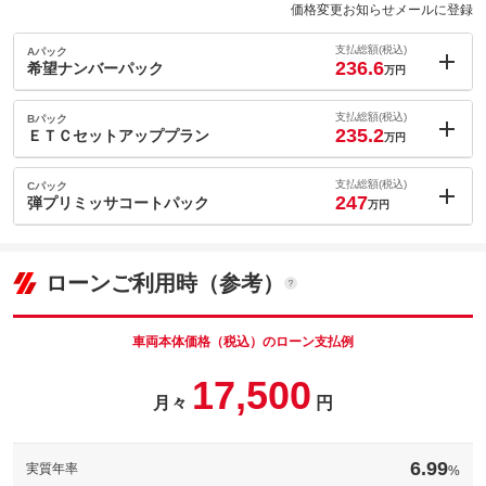
価格変更お知らせメールに登録
支払総額(税込)
Aパック
236.6
希望ナンバーパック
万円
内：オプシ
1.7
ョン価格
支払総額(税込)
Bパック
万円
235.2
(税込)
ＥＴＣセットアッププラン
万円
車両本体価
223.1
万円
内：オプシ
格
0.3
ョン価格
支払総額(税込)
Cパック
万円
247
(税込)
弾プリミッサコートパック
万円
車両本体価
223.1
万円
内：オプシ
格
パック内容
12.1
ョン価格
万円
(税込)
ローンご利用時（参考）
車両本体価
223.1
万円
格
パック内容
備考
－
車両本体価格（税込）のローン支払例
パック内容
17,500
このパックの見積もり依頼（無料）
備考
－
月々
円
このパックの見積もり依頼（無料）
備考
－
6.99
実質年率
%