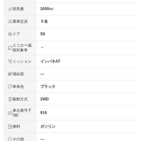
排気量
2000cc
乗車定員
５名
ドア
5D
エコカー減
－
税対象車
ミッション
インパネAT
過給器
―
車体色
ブラック
駆動方式
2WD
車台番号下
916
3桁
燃料
ガソリン
その他
―