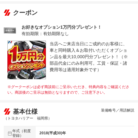
クーポン
お好きなオプション1万円分プレゼント！
有効期限：有効期限なし
当店へご来店当日にご成約のお客様に、
車と同時購入＆お取付いただくオプショ
ン品を最大10,000円分プレゼント！（※
部品代金にのみ利用可。工賃・保証・諸
費用等は適用対象外です）
※グークーポンは必ず商談前にご呈示いただき、特典内容をご確認くださ
い。商談後のご呈示は無効となりますので、ご注意下さい。
基本仕様
装備略号／用語解説
（トヨタハリアー 福岡県）
年式（初度
2018(平成30)年
登録）