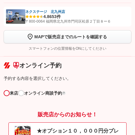
ネクステージ 北九州店
4.8
653件
【STEP1】
認証画面でグーネットを友だち追加してから「許可する」ボタンを押
〒800-0064 福岡県北九州市門司区松原２丁目８ー６
します
MAPで販売店までのルートを確認する
【STEP2】
トーク画面で
ボタンをタップして問い合わせを
完了してください。
スマートフォンの位置情報をONにしてください
こちら
オンライン予約
予約する内容を選択してください。
来店
オンライン商談予約
?
販売店からのお知らせ！
★オプション１０，０００円分プレ