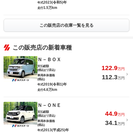
2023(令和5)年
年式
1.5万km
走行
この販売店の在庫一覧を見る
この販売店の新着車種
Ｎ－ＢＯＸ
支払総額
122.9
万円
(税込)(リ済込)
車両本体価格
112.3
万円
(税込)
2019(令和1)年
年式
4.6万km
走行
Ｎ－ＯＮＥ
支払総額
44.9
万円
(税込)(リ済込)
車両本体価格
34.1
万円
(税込)
2013(平成25)年
年式