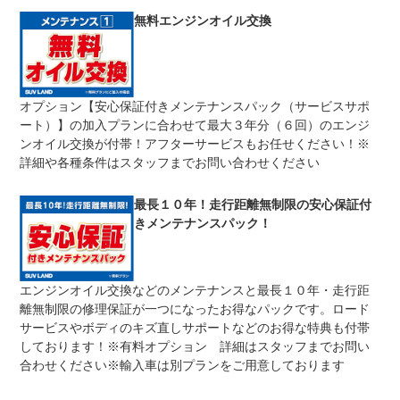
修理回数
無制限
無料エンジンオイル交換
車両本体価格
期間中は何度でも修理可能！修理金額は車両本体価格の１
上限金額
００％までしっかり保証します。車両本体価格５０万円以
下の場合は５０万円まで保証します。
オプション【安心保証付きメンテナンスパック（サービスサポ
無し
ート）】の加入プランに合わせて最大３年分（６回）のエンジ
免責金
保証修理の対象となる場合は、お客様の費用負担は一切ご
ざいません。
ンオイル交換が付帯！アフターサービスもお任せください！※
詳細や各種条件はスタッフまでお問い合わせください
全国のネクステージで受付可能！ご遠方でネクステージに
保証修理
持ち込めないお客様も保証修理はお受け頂けます。詳細
受付先
は、スタッフまでお気軽にお尋ねください。
最長１０年！走行距離無制限の安心保証付
整備付 法定12ヶ月または法定24ヶ月点検整備付
きメンテナンスパック！
法定整備
※車検なし・車検整備付の場合は法定24ヶ月点検整備付
※商用車は6ヶ月または12ヶ月点検整備付
１．契約後～納車までに法定点検を実施致します。 ２．
法定整備
エンジンオイル交換などのメンテナンスと最長１０年・走行距
支払総額に整備代金を含んでおります。 ３．点検記録簿
について
が発行されます。
離無制限の修理保証が一つになったお得なパックです。ロード
サービスやボディのキズ直しサポートなどのお得な特典も付帯
しております！※有料オプション 詳細はスタッフまでお問い
合わせください※輸入車は別プランをご用意しております