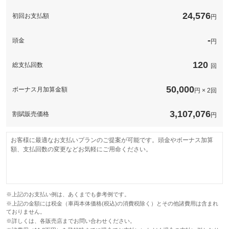
このパックの見積もり依頼（無料）
24,576
初回お支払額
円
-
頭金
円
120
総支払回数
回
50,000
ボーナス月加算金額
円 × 2回
3,107,076
割賦販売価格
円
お客様に最適なお支払いプランのご提案が可能です。頭金やボーナス加算
額、支払回数の変更などお気軽にご用命ください。
※上記のお支払い例は、あくまでも参考例です。
※上記の金額には税金（車両本体価格(税込)の消費税除く）とその他諸費用は含まれ
ておりません。
※詳しくは、各販売店までお問い合わせください。