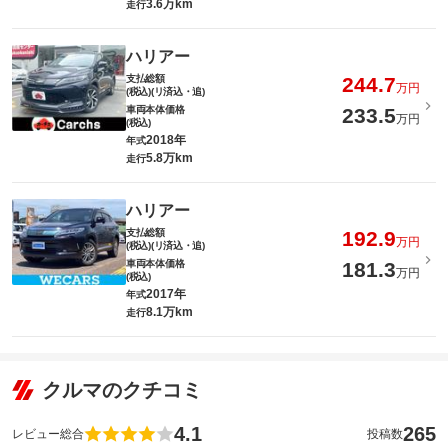
3.6万km
走行
ハリアー
支払総額
244.7
万円
(税込)(リ済込・追)
車両本体価格
233.5
万円
(税込)
2018年
年式
5.8万km
走行
ハリアー
支払総額
192.9
万円
(税込)(リ済込・追)
車両本体価格
181.3
万円
(税込)
2017年
年式
8.1万km
走行
クルマのクチコミ
4.1
265
レビュー総合
投稿数