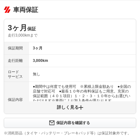
車両保証
3ヶ月
保証
走行3,000kmまで
保証期間
3ヶ月
走行距離
3,000km
ロード
無し
サービス
●期間中は何度でも使用可 ※累積上限金額あり ●全国の
店舗で対応可 ●最長１０年の有料保証もご用意。充実の
保証範囲（４０１項目）１・２・３・１０年からお選びい
保証内容
ただけます※車両により加入条件が異なります
詳しく見る
保証内容について問い合わせる
３ヶ月・３０００ｋｍ以内ならエンジン、トランスミッシ
保証内容を確認する
保証項目
ョン、ハイブリッド、ステアリング、ブレーキの各機構に
おける主要項目を無償修理（または交換）いたします。
※消耗部品（タイヤ・バッテリー・ブレーキパッド等）は保証対象外です。