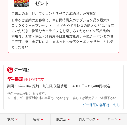
ゼント
ご来店の上、他オプションと併せてご成約頂いた方限定！
お車をご成約のお客様に、車と同時購入のオプション品を最大１
０，０００円分プレゼント！ タイヤやドラレコの購入などにお役立
ていただき、快適なカーライフをお楽しみください♪ ※部品代金に
利用可。工賃・保証・諸費用等は適用対象外。※他クーポンとの併
用不可。※ご来店時にＧｏｏネットの来店クーポンを見た、とお伝
えください。
グー保証
期間：1年～3年 距離：無制限 保証費用：34,100円～81,400円(税込)
※グー保証が付けられます。
※一部、グー保証対象外の車両もございます。詳しくは販売店にご確認下さい。
グー保証の詳細はこちら
状態
装備
販売店
購入パック
ローン