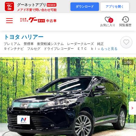
グーネットアプリ
RENEW
ダウンロード
アプリを開く
メアド不要で問い合わせ可能
0
お気に入り
閲覧履歴
トヨタ ハリアー
プレミアム 禁煙車 衝突軽減システム レーダークルーズ 純正
９インチナビ フルセグ ドライブレコーダー ＥＴＣ ｂｌｕｅ
もっと見る
ｔｏｏｔｈ再生 ハーフレザーシート パワーシート 電動リアゲ
ート シーケンシャルターンランプ（福岡県）
1
/90