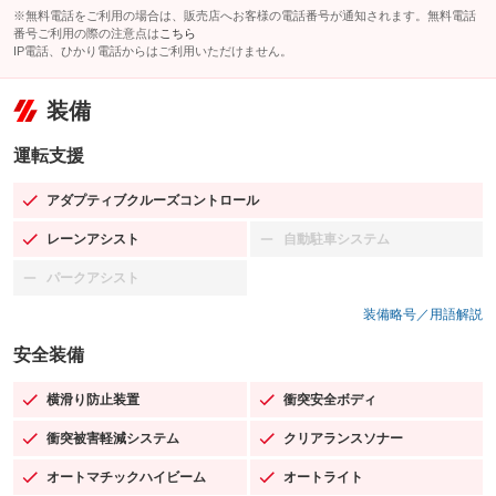
※無料電話をご利用の場合は、販売店へお客様の電話番号が通知されます。無料電話
番号ご利用の際の注意点は
こちら
IP電話、ひかり電話からはご利用いただけません。
装備
運転支援
アダプティブクルーズコントロール
：装備あり
レーンアシスト
自動駐車システム
：装備あり
：装備なし
パークアシスト
：装備なし
装備略号／用語解説
安全装備
横滑り防止装置
衝突安全ボディ
：装備あり
：装備あり
衝突被害軽減システム
クリアランスソナー
：装備あり
：装備あり
オートマチックハイビーム
オートライト
：装備あり
：装備あり