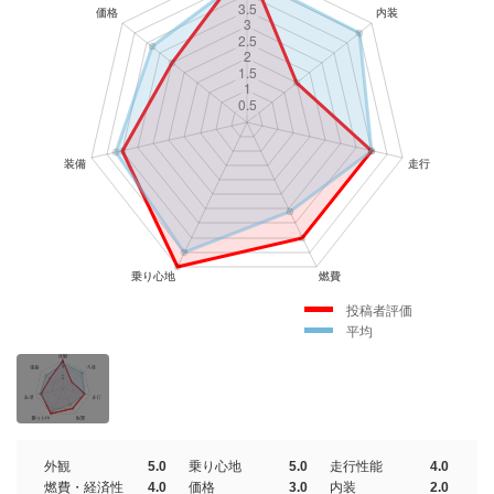
投稿者評価
平均
外観
5.0
乗り心地
5.0
走行性能
4.0
燃費・経済性
4.0
価格
3.0
内装
2.0