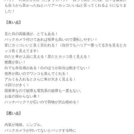
も合うから良かったねとハリアーカッコいいねと言ってくれるようになりま
した！
【良い点】
見た目の高級感が、とてもある！
バックカメラ付けてあれば視界も高いので運転しやすい！
皆にカッコいいと良く言われる！（自分でもハリアー乗ってる方を見るとカ
ッコ良く見えてます）
白だと車が上品に見える！黒だとカッコ良く見える！
燃費が良い！
白でも存在感がある！白のほうが自分は飽きてない！
視界が高いのでワンコも喜んでくれる！
アルミを入れるとさらに車が大きく見える！
小回りがきく！
国産車なので故障も電気系の故障も一度もない。
お金の掛からない車！
ハッチバック？が広いので荷物が沢山積める！
【悪い点】
内装が地味。シンプル。
バックカメラが付いてないとバックする時に