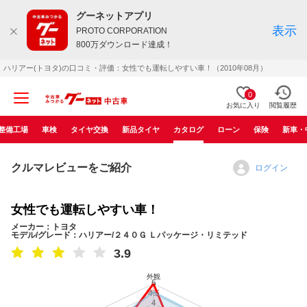
グーネットアプリ
表示
PROTO CORPORATION
800万ダウンロード達成！
ハリアー(トヨタ)の口コミ・評価：女性でも運転しやすい車！（2010年08月）
0
お気に入り
閲覧履歴
整備工場
車検
タイヤ交換
新品タイヤ
カタログ
ローン
保険
新車・
クルマレビューをご紹介
ログイン
女性でも運転しやすい車！
メーカー：トヨタ
モデル/グレード：ハリアー/２４０Ｇ Ｌパッケージ・リミテッド
3.9