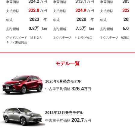
324.2
313.1
305.8
万円
万円
ルインナーミラー／レー
車両価格
ビ モデリスタエアロ
車両価格
ビ 全周囲カメラ 
車両価格
ダークルコン／パワーシ
パノラマルーフ ＪＢＬ
インドスポットモニ
332.8
324.9
322.9
万円
万円
支払総額
支払総額
支払総額
ート／パワーバックドア
サウンド デジタルイン
ー 衝突被害軽減シ
／ＢＳＭ／オートハイビ
ナーミラー シートベン
ム レーダークル
2023
2020
2021
年
年
年式
年式
年式
ーム／ＥＴＣ／ＬＥＤ／
チレーション バックモ
電動リアゲート レ
スマートキー／ドライブ
ニター ブラインドスポ
シート 前席シート
0.8万
7.5万
6.0万
km
km
走行距離
走行距離
走行距離
レコーダー
ットモニター Ｂｌｕｅ
コン ドラレコ コ
ｔｏｏｔｈ接続
ーセンサー スマー
グッドスピード ＭＥＧＡ
ネクステージ ４１号小牧店
ネクステージ 松阪店
ー
ＳＵＶ東福岡店
モデル一覧
2020年6月発売モデル
326.4
中古車平均価格
万円
2013年12月発売モデル
202.7
中古車平均価格
万円