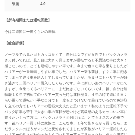
装備
4.0
【所有期間または運転回数】
今は二週間に一度くらいの運転。
【総合評価】
ノーマルでも見た目もカッコ良くて、自分は女ですが女性でもバックカメラ
さえ付いてれば、見た目は大きく見えますが運転すると不思議な事に大きく
感じないので、とても運転しやすい車です。今まで色々な車を乗りましたが
ハリアーが一番運転しやすい車でした。ハリアー乗る前は、すぐに車に飽き
てしまって違う車を購入してしまっていましたが、あまりにもハリアーが好
き過ぎて二回ハリアー購入したくらいです。今は新しい形のハリアーが出て
ますが、今乗ってるハリアーに、まだ飽きてないくらいです。後、自分は運
転歴１０年で初めてのハリアー買った時は運転歴３、４年の時で週に５日く
らい乗って運転が下手な自分でも一度もぶつけないで乗れているので免許取
り立ての方でもハリアーの運転大丈夫だと思います！私のように運転下手で
バック駐車も苦手で大きい車の運転が恐いけど高級感のあるカッコいい車に
乗りたい！って方は、バックカメラさえ付ければ、とてもオススメの車で
す！後ハリアー買う時に家族に、こんな車、１年で飽きるから買うなら、ま
だランクルのほうがマシだと反対されてましたが家族がハリアー運転したら
ハリアーの良さがわかったようでハリアー買って良かったね、色々な服装に