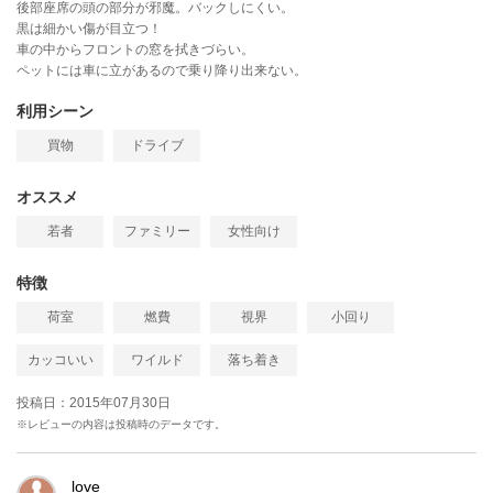
後部座席の頭の部分が邪魔。バックしにくい。
黒は細かい傷が目立つ！
車の中からフロントの窓を拭きづらい。
ペットには車に立があるので乗り降り出来ない。
利用シーン
買物
ドライブ
オススメ
若者
ファミリー
女性向け
特徴
荷室
燃費
視界
小回り
カッコいい
ワイルド
落ち着き
投稿日：2015年07月30日
※レビューの内容は投稿時のデータです。
love