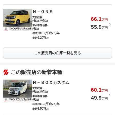
Ｎ－ＯＮＥ
支払総額
66.1
万円
(税込)(リ済込)
車両本体価格
55.9
万円
(税込)
2013(平成25)年
年式
9.2万km
走行
この販売店の在庫一覧を見る
この販売店の新着車種
Ｎ－ＢＯＸカスタム
支払総額
60.1
万円
(税込)(リ済込)
車両本体価格
49.9
万円
(税込)
2013(平成25)年
年式
8.5万km
走行