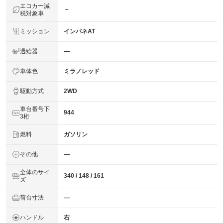
エコカー減
－
税対象車
ミッション
インパネAT
過給器
―
車体色
ミラノレッド
駆動方式
2WD
車台番号下
944
3桁
燃料
ガソリン
その他
―
全体のサイ
340 / 148 / 161
ズ
荷台寸法
―
ハンドル
右