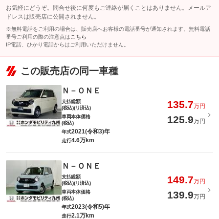
お気軽にどうぞ。問合せ後に何度もご連絡が届くことはありません。メールア
ドレスは販売店に公開されません。
※無料電話をご利用の場合は、販売店へお客様の電話番号が通知されます。無料電話
番号ご利用の際の注意点は
こちら
IP電話、ひかり電話からはご利用いただけません。
この販売店の同一車種
Ｎ－ＯＮＥ
支払総額
135.7
万円
(税込)(リ済込)
車両本体価格
125.9
万円
(税込)
2021(令和3)年
年式
4.6万km
走行
Ｎ－ＯＮＥ
支払総額
149.7
万円
(税込)(リ済込)
車両本体価格
139.9
万円
(税込)
2023(令和5)年
年式
2.1万km
走行