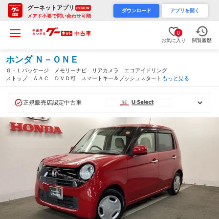
グーネットアプリ
RENEW
ダウンロード
アプリを開く
メアド不要で問い合わせ可能
0
お気に入り
閲覧履歴
ホンダ Ｎ－ＯＮＥ
Ｇ・Ｌパッケージ メモリーナビ リアカメラ エコアイドリング
ストップ ＡＡＣ ＤＶＤ可 スマートキー＆プッシュスタート
もっと見る
イモビ 運転席助手席エアバック 地デジ ＶＳＡ 運転席エアバ
ッグ ナビ・ＴＶ ベンチシート ＡＢＳ（熊本県）
正規販売店認定中古車