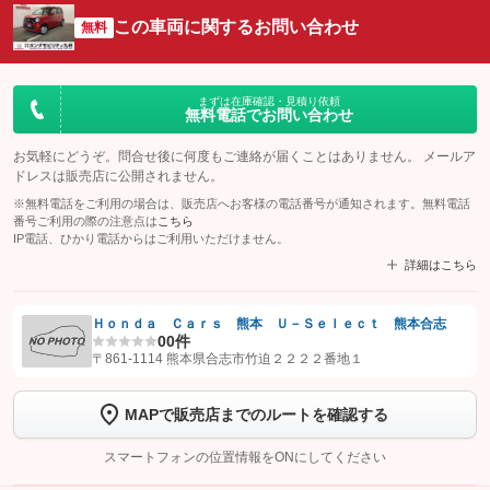
この車両に関するお問い合わせ
無料
まずは在庫確認・見積り依頼
無料電話でお問い合わせ
お気軽にどうぞ。問合せ後に何度もご連絡が届くことはありません。 メールア
ドレスは販売店に公開されません。
※無料電話をご利用の場合は、販売店へお客様の電話番号が通知されます。無料電話
番号ご利用の際の注意点は
こちら
IP電話、ひかり電話からはご利用いただけません。
詳細はこちら
Ｈｏｎｄａ Ｃａｒｓ 熊本 Ｕ－Ｓｅｌｅｃｔ 熊本合志
0
0件
【STEP1】
認証画面でグーネットを友だち追加してから「許可する」ボタンを押
〒861-1114 熊本県合志市竹迫２２２２番地１
します
MAPで販売店までのルートを確認する
【STEP2】
トーク画面で
ボタンをタップして問い合わせを
完了してください。
スマートフォンの位置情報をONにしてください
こちら