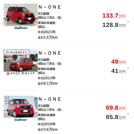
Ｎ－ＯＮＥ
支払総額
133.7
万円
(税込)(リ済込・追)
車両本体価格
128.8
万円
(税込)
2021年
年式
1.5万km
走行
Ｎ－ＯＮＥ
グーネットセレクト
支払総額
49
万円
(税込)(リ済込・追)
車両本体価格
41
万円
(税込)
2013年
年式
9.1万km
走行
Ｎ－ＯＮＥ
支払総額
69.8
万円
(税込)(リ済込・追)
車両本体価格
65.8
万円
(税込)
2016年
年式
3.6万km
走行