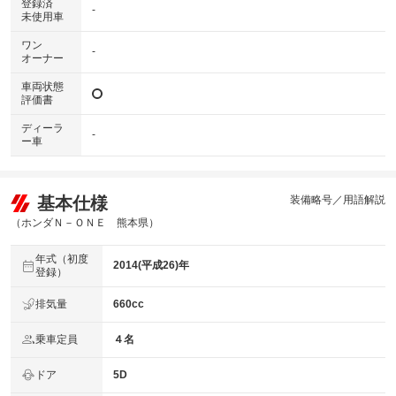
登録済
-
未使用車
ワン
-
オーナー
車両状態
評価書
ディーラ
-
ー車
基本仕様
装備略号／用語解説
（ホンダＮ－ＯＮＥ 熊本県）
年式（初度
2014(平成26)年
登録）
排気量
660cc
乗車定員
４名
ドア
5D