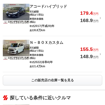
アコードハイブリッド
支払総額
179.4
万円
(税込)(リ済込)
車両本体価格
168.9
万円
(税込)
2017(平成29)年
年式
8.8万km
走行
Ｎ－ＢＯＸカスタム
支払総額
155.5
万円
(税込)(リ済込)
車両本体価格
148.9
万円
(税込)
2022(令和4)年
年式
1.4万km
走行
この販売店の在庫一覧を見る
探している条件に近いクルマ