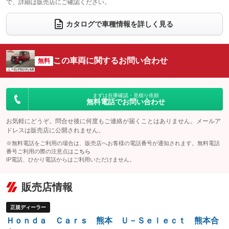
で、詳細は販売店にご確認ください。
ウォークスルー
後席モニター
：装備なし
：装備なし
電動リアゲート
フロントカメラ
カタログで車種情報を詳しく見る
：装備なし
：装備なし
シートエアコン
全周囲カメラ
：装備なし
：装備なし
サイドカメラ
ルーフレール
この車両に関するお問い合わせ
：装備なし
無料
：装備なし
エアサスペンション
ヘッドライトウォッシャー
：装備なし
：装備なし
装備略号／用語解説
まずは在庫確認・見積り依頼
無料電話でお問い合わせ
お気軽にどうぞ。問合せ後に何度もご連絡が届くことはありません。メールア
ドレスは販売店に公開されません。
※無料電話をご利用の場合は、販売店へお客様の電話番号が通知されます。無料電話
番号ご利用の際の注意点は
こちら
IP電話、ひかり電話からはご利用いただけません。
販売店情報
正規ディーラー
Ｈｏｎｄａ Ｃａｒｓ 熊本 Ｕ－Ｓｅｌｅｃｔ 熊本合