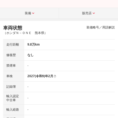
装備
販売店
車両状態
装備略号／用語解説
（ホンダＮ－ＯＮＥ 熊本県）
走行距離
9.8万km
修復歴
なし
禁煙車
-
車検
2027(令和9)年2月
?
記録簿
-
輸入認定
-
中古車
輸入経路
-