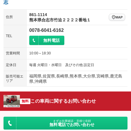
志
861-1114
住所
MAP
熊本県合志市竹迫２２２２番地１
0078-6041-6162
TEL
無料電話
営業時間
10:00～18:30
定休日
毎週 火曜日・水曜日 及びその他 設定日
福岡県,佐賀県,長崎県,熊本県,大分県,宮崎県,鹿児島
販売可能エ
リア
県,沖縄県
この車両に関するお問い合わせ
無料
まずは在庫確認・見積り依頼
無料電話でお問い合わせ