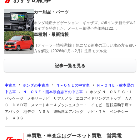
カー用品・パーツ
ホンダ純正ナビゲーション「ギャザズ」の9インチ新モデル2
タイプを発売した。メーカー希望小売価格は22…
車種別・最新情報
［ディーラー情報満載!］気になる新車の正しい攻め方＆狙い
方を解説《2026年1月～2月》注目モデル最…
記事一覧を見る
中古車
ホンダの中古車
Ｎ－ＯＮＥの中古車
Ｎ－ＯＮＥ・熊本県の
中古車
Ｎ－ＯＮＥ・熊本県合志市の中古車
ホンダ Ｎ－ＯＮＥ Ｇ・Ｌ
パッケージ メモリーナビ リアカメラ エコアイドリングストップ ＡＡ
Ｃ ＤＶＤ可 スマートキー＆プッシュスタート イモビ 運転席助手席エ
アバック 地デジ ＶＳＡ 運転席エアバッグ ナビ・ＴＶ ベンチシー
ト ＡＢＳ
車買取・車査定はグーネット買取 営業電