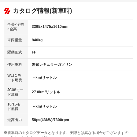
オーディオ：CDまたはCDチェンジャー
：装備あり
：装備なし
：装備あり
リフトアップ
パワーステアリング
カタログ情報(新車時)
ビジュアル：-／DVD再生
：装備なし
：装備あり
：装備あり
ダウンヒルアシストコントロール
アルミホイール
：装備なし
：装備なし
全長×全幅
3395x1475x1610mm
×全高
パワーウィンドウ
盗難防止システム
革シート
ハーフレザーシート
：装備あり
：装備あり
：装備なし
：装備なし
車両重量
840kg
アイドリングストップ
ドライブレコーダー
キーレス
LEDヘッドランプ
：装備あり
：装備なし
：装備あり
：装備なし
USB入力端子
Bluetooth接続
駆動形式
FF
HID(キセノンライト)
ポータブルナビ
：装備なし
：装備なし
：装備なし
：装備なし
100V電源
クリーンディーゼル
バックカメラ
ETC
使用燃料
無鉛レギュラーガソリン
：装備なし
：装備なし
：装備なし
：装備なし
センターデフロック
エアロ
スマートキー
：装備なし
WLTCモ
：装備なし
：装備あり
－km/リットル
ード燃費
レンタカーアップ
展示・試乗車
ローダウン
ランフラットタイヤ
：装備なし
：装備なし
：装備なし
：装備なし
JC08モー
27.0km/リットル
ド燃費
電動格納ミラー
パワーシート
3列シート
：装備なし
：装備なし
：装備なし
10/15モー
装備略号／用語解説
－km/リットル
ベンチシート
フルフラットシート
ド燃費
：装備あり
：装備なし
チップアップシート
オットマン
：装備なし
：装備なし
最高出力
58ps(43kW)/7300rpm
電動格納サードシート
シートヒーター
：装備なし
：装備なし
※新車時のカタログデータとなります。実際とは異なる場合がございますの