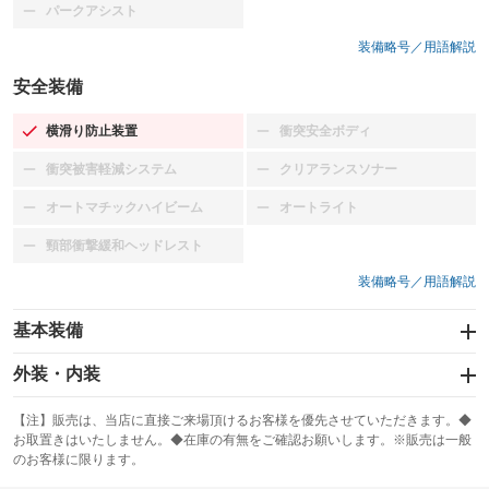
パークアシスト
：装備なし
装備略号／用語解説
安全装備
横滑り防止装置
衝突安全ボディ
：装備あり
：装備なし
衝突被害軽減システム
クリアランスソナー
：装備なし
：装備なし
オートマチックハイビーム
オートライト
：装備なし
：装備なし
頸部衝撃緩和ヘッドレスト
：装備なし
装備略号／用語解説
基本装備
エアバッグ：運転席/助手席
外装・内装
：装備あり
スライドドア
カーナビ：メモリーナビ他
：装備なし
：装備あり
【注】販売は、当店に直接ご来場頂けるお客様を優先させていただきます。◆
お取置きはいたしません。◆在庫の有無をご確認お願いします。※販売は一般
サンルーフ
ABS
TV：フルセグ
：装備なし
：装備あり
：装備あり
のお客様に限ります。
エアコン
Wエアコン