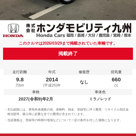
このクルマは2026/03/29まで掲載されていた車輛です。
掲載終了
走行距離
年式
修復歴
排気量
9.8
2014
660
なし
万km
(平成26)年
cc
車検
車体色
2027(令和9)年2月
ミラノレッド
支払総額には、車両本体価格の他、保険料、税金、登録等に伴う費用、リサイクル預託金
相当額等、購入時に必要な全ての費用が含まれています。
当該価格は、登録等の時期や地域などについて一定の条件を付した価格になります。