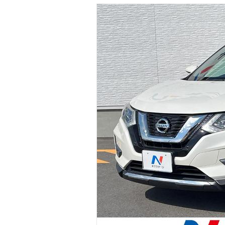
マガジン
車カタログ
自動車ローン
保険
レビュー
価格相場
教習所
用語集