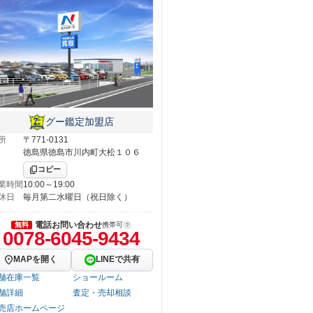
グー鑑定加盟店
所
〒771-0131
徳島県徳島市川内町大松１０６
コピー
業時間
10:00～19:00
休日
毎月第二水曜日（祝日除く）
電話お問い合わせ
無料
携帯可
0078-6045-9434
MAPを開く
LINEで共有
舗在庫一覧
ショールーム
舗詳細
査定・売却相談
売店ホームページ