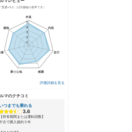
ルマレビュー
「普通=3.0」が評価軸の基準です）
外装
外装
5
5
4
4
価格
価格
内装
内装
3
3
2
2
1
1
装備
装備
走行
走行
乗り心地
乗り心地
燃費
燃費
評価詳細を見る
ルマのクチコミ
いつまでも乗れる
3.6
【所有期間または運転回数】
中古で購入後約５年