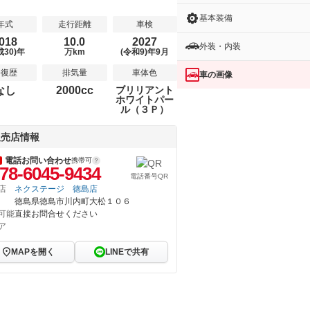
基本装備
年式
走行距離
車検
018
10.0
2027
外装・内装
成30)年
万km
(令和9)年9月
修復歴
排気量
車体色
車の画像
なし
2000cc
ブリリアント
ホワイトパー
ル（３Ｐ）
販売店情報
電話お問い合わせ
携帯可
78-6045-9434
電話番号QR
店
ネクステージ 徳島店
徳島県徳島市川内町大松１０６
可能
直接お問合せください
ア
MAPを開く
LINEで共有