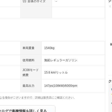
ク
全体のサイズ
－
（
車両重量
1540kg
使用燃料
無鉛レギュラーガソリン
JC08モード
15.6 km/リットル
燃費
ク
最高出力
147ps(108kW)/6000rpm
なる場合がございますので、詳細は販売店にご確認ください。
タログで車種情報を詳しく見る