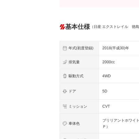
基本仕様
（日産 エクストレイル 徳
年式(初度登録)
2018(平成30)年
排気量
2000cc
駆動方式
4WD
ドア
5D
ミッション
CVT
ブリリアントホワイ
車体色
Ｐ）