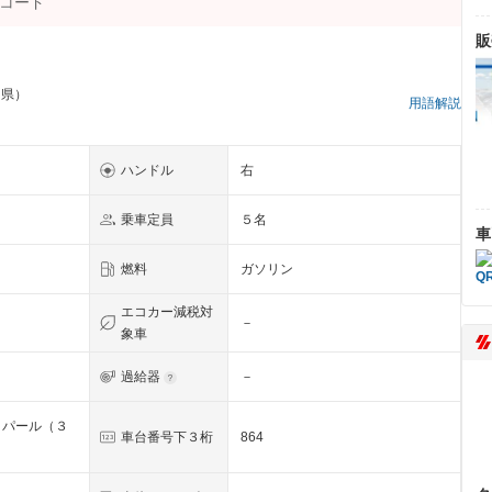
販
島県）
用語解説
ハンドル
右
乗車定員
５名
車
燃料
ガソリン
エコカー減税対
－
象車
過給器
－
トパール（３
車台番号下３桁
864