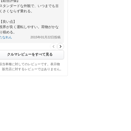
【総合評価】
スタンダードな外観で、いつまでも古
くさくならず乗れる。
【良い点】
視界が良く運転しやすい。荷物がかな
り積める。
たなれん
2015年01月22日投稿
【悪い点】
それほど求めてはいないが…
クルマレビューをすべて見る
該当車種に対してのレビューです。表示物
、販売店に対するレビューではありません。