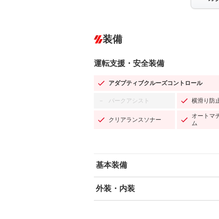
装備
運転支援・安全装備
アダプティブクルーズコントロール
パークアシスト
横滑り防
－
オートマ
クリアランスソナー
ム
基本装備
外装・内装
エアバッグ：運転席/助手席
ABS
エアコン
カーナビ：メモリーナビ他