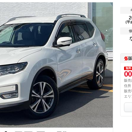
2
(平
無料
00
販売
住所
販売
エリ