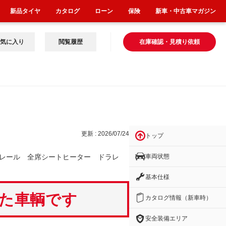
新品タイヤ
カタログ
ローン
保険
新車・中古車マガジン
気に入り
閲覧履歴
在庫確認・見積り依頼
タ
更新 : 2026/07/24
トップ
車両状態
レール 全席シートヒーター ドラレ
基本仕様
いた車輌です
カタログ情報（新車時）
安全装備エリア