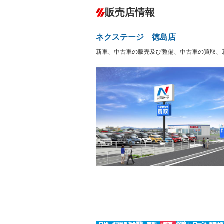
ダウンヒルアシストコントロール
－
販売店情報
オーディオ：CDまたはCDチェンジャー
プレイヤー接続可／ミュージックサーバ
盗難防止システム
アイドリ
－
ヘッドライトウォッシャ
革シート
－
－
ネクステージ 徳島店
ー
Bluetooth接続
100V電源
－
新車、中古車の販売及び整備、中古車の買取、
LEDヘッドランプ
HID(キ
－
レンタカーアップ
展示・試
－
－
ETC
エアロ
－
ランフラットタイヤ
パワーシ
－
－
フルフラットシート
チップア
－
－
シートヒーター
ウォーク
－
フロントカメラ
シートエ
－
ルーフレール
エアサス
－