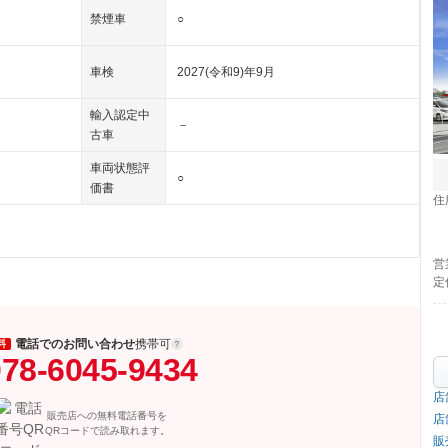
禁煙車
○
車検
2027(令和9)年9月
輸入認定中
－
古車
車両状態評
○
価書
住
営
定
電話でのお問い合わせ
携帯可
料
78-6045-9434
店
販売店への無料電話番号を
店
QRコードで読み取れます。
販