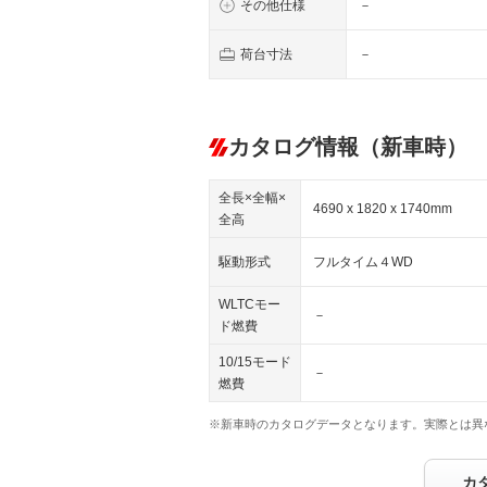
その他仕様
－
荷台寸法
－
カタログ情報（新車時）
全長×全幅×
4690 x 1820 x 1740mm
全高
駆動形式
フルタイム４WD
WLTCモー
－
ド燃費
10/15モード
－
燃費
※新車時のカタログデータとなります。実際とは異
カ