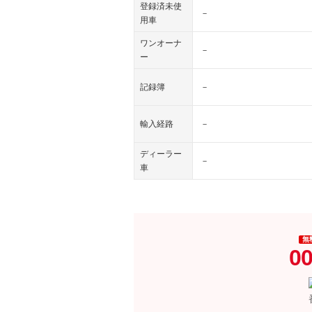
登録済未使
－
用車
ワンオーナ
－
ー
記録簿
－
輸入経路
－
ディーラー
－
車
無
00