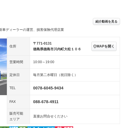
パワーステアリング
パワーウィンドウ
／ミュージック
ビジュアル：ブルーレイ
アルミホイール：18イ
ー
再生／DVD再生
ンチ
ングストップ
ドライブレコーダー
USB入力端子
ハーフレザーシート
キーレス
－
紹介動画を見る
クリーンディーゼル
センターデフロック
－
－
新車ディーラーの運営、損害保険代理店業
セノンライト)
ポータブルナビ
バックカメラ
－
乗車
電動格納ミラー
スマートキー
ローダウン
－
〒771-0131
MAPを開く
住所
装備略号／用語解説
徳島県徳島市川内町大松１０６
ート
3列シート
ベンチシート
－
－
営業時間
10:00～19:00
ップシート
オットマン
電動格納サードシート
－
－
スルー
後席モニター
電動リアゲート
－
定休日
毎月第二水曜日（祝日除く）
アコン
全周囲カメラ
サイドカメラ
0078-6045-9434
TEL
ペンション
088-678-4911
FAX
装備略号／用語解説
販売可能
直接お問合せください
エリア