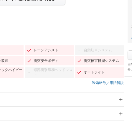
レーンアシスト
自動駐車システム
－
止装置
衝突安全ボディ
衝突被害軽減システム
※
件
チックハイビー
頸部衝撃緩和ヘッドレス
オートライト
－
ト
装備略号／用語解説
スライドドア
サンルーフ
－
－
Wエアコン
リフトアップ
－
－
TV：フルセグ