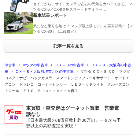
セイワから、サイドカメラで左右の死角をカバーできる、マ
ツダ CX-5／CX-8専用スマートドアミラー…
新車試乗レポート
気になる乗り心地は？ マツダ最上級モデルを実車試乗！【マ
ツダ CX-80】【工藤貴宏】
記事一覧を見る
中古車
マツダの中古車
ＣＸ－８の中古車
ＣＸ－８・大阪府の中古
車
ＣＸ－８・大阪府堺市北区の中古車
マツダ ＣＸ－８ ＸＤ マツダ
コネクトナビ バックカメラ スマートシティブレーキサポート オートエ
アコン ドラレコ コーナーセンサー ＬＥＤヘッドライト クルーズコン
トロール ＥＴＣ Ｂｌｕｅｔｏｏｔｈ再生
車買取・車査定はグーネット買取 営業電
話なし
【日本最大級の加盟店数】約30万のデータから予
想以上の高額査定を実現！