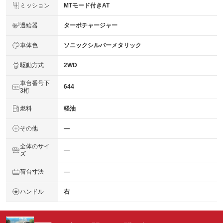
ミッション
MTモード付きAT
過給器
ターボチャージャー
車体色
ソニックシルバーメタリック
駆動方式
2WD
車台番号下
644
3桁
燃料
軽油
その他
―
全体のサイ
―
ズ
荷台寸法
―
ハンドル
右