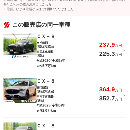
番号ご利用の際の注意点は
こちら
IP電話、ひかり電話からはご利用いただけません。
この販売店の同一車種
ＣＸ－８
支払総額
237.9
万円
(税込)(リ済込)
車両本体価格
225.3
万円
(税込)
2020(令和2)年
年式
5.7万km
走行
ＣＸ－８
支払総額
364.9
万円
(税込)(リ済込)
車両本体価格
352.7
万円
(税込)
2023(令和5)年
年式
2.0万km
走行
ＣＸ－８