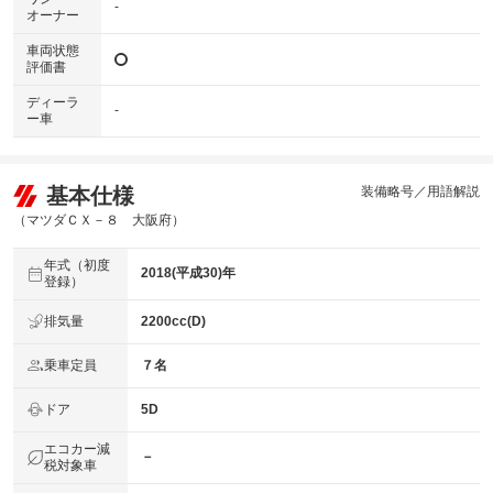
-
オーナー
車両状態
評価書
ディーラ
-
ー車
基本仕様
装備略号／用語解説
（マツダＣＸ－８ 大阪府）
年式（初度
2018(平成30)年
登録）
排気量
2200cc(D)
乗車定員
７名
ドア
5D
エコカー減
－
税対象車