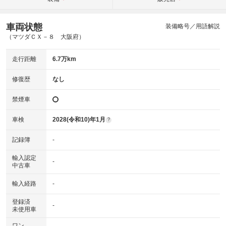
車両状態
装備略号／用語解説
（マツダＣＸ－８ 大阪府）
走行距離
6.7万km
修復歴
なし
禁煙車
車検
2028(令和10)年1月
?
記録簿
-
輸入認定
-
中古車
輸入経路
-
登録済
-
未使用車
ワン