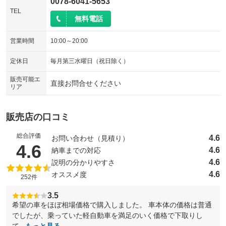
0078-6041-5653
TEL
無料電話
営業時間
10:00～20:00
定休日
毎月第三水曜日（祝日除く）
販売可能エ
直接お問合せください
リア
販売店の口コミ
総合評価
4.6
お問い合わせ（見積り）
（5点満点中）
4.6
4.6
納車までの対応
4.6
説明の分かりやすさ
4.6
オススメ度
252件
3.5
希望の車をほぼ相場価格で購入しました。 車本体の価格は普通
でしたが、乗っていた軽自動車を満足のいく価格で下取りし