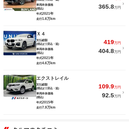
車両本体価格
365.8
万円
(税込)
2021年
年式
1.6万km
走行
Ｘ４
支払総額
419
万円
(税込)(リ済込・追)
車両本体価格
404.8
万円
(税込)
2021年
年式
4.6万km
走行
エクストレイル
支払総額
109.9
万円
(税込)(リ済込・追)
車両本体価格
92.5
万円
(税込)
2015年
年式
7.9万km
走行