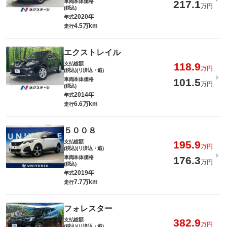
車両本体価格
217.1
万円
(税込)
2020年
年式
4.5万km
走行
エクストレイル
支払総額
118.9
万円
(税込)(リ済込・追)
車両本体価格
101.5
万円
(税込)
2014年
年式
6.6万km
走行
５００８
支払総額
195.9
万円
(税込)(リ済込・追)
車両本体価格
176.3
万円
(税込)
2019年
年式
7.7万km
走行
フォレスター
支払総額
382.9
万円
(税込)(リ済込・追)