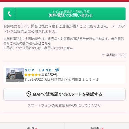
まずは在庫確認・見積り依頼
無料電話でお問い合わせ
お気軽にどうぞ。問合せ後に何度もご連絡が届くことはありません。 メールア
ドレスは販売店に公開されません。
※無料電話をご利用の場合は、販売店へお客様の電話番号が通知されます。無料電話
番号ご利用の際の注意点は
こちら
IP電話、ひかり電話からはご利用いただけません。
詳細はこちら
ＳＵＶ ＬＡＮＤ 堺
4.6
252件
【STEP1】
認証画面でグーネットを友だち追加してから「許可する」ボタンを押
〒591-8022 大阪府堺市北区金岡町２８１５－１
します
MAPで販売店までのルートを確認する
【STEP2】
トーク画面で
ボタンをタップして問い合わせを
完了してください。
スマートフォンの位置情報をONにしてください
こちら
装備
販売店