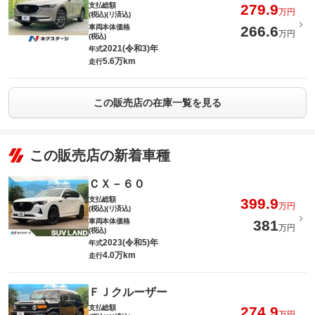
支払総額
279.9
万円
(税込)(リ済込)
車両本体価格
266.6
万円
(税込)
2021(令和3)年
年式
5.6万km
走行
この販売店の在庫一覧を見る
この販売店の新着車種
ＣＸ－６０
支払総額
399.9
万円
(税込)(リ済込)
車両本体価格
381
万円
(税込)
2023(令和5)年
年式
4.0万km
走行
ＦＪクルーザー
支払総額
274.9
万円