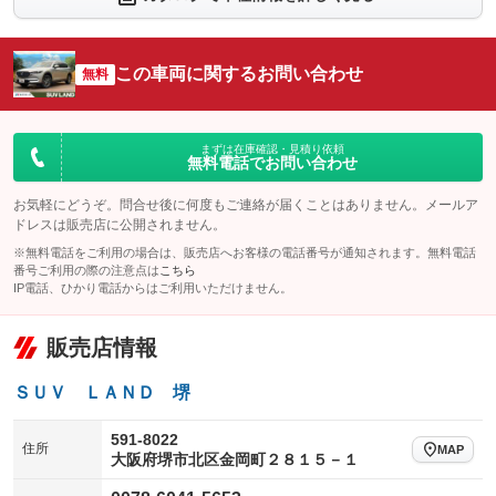
：装備なし
：装備なし
シートエアコン
全周囲カメラ
：装備なし
：装備なし
この車両に関するお問い合わせ
サイドカメラ
無料
ルーフレール
：装備なし
：装備なし
エアサスペンション
ヘッドライトウォッシャー
：装備なし
：装備なし
装備略号／用語解説
まずは在庫確認・見積り依頼
無料電話でお問い合わせ
お気軽にどうぞ。問合せ後に何度もご連絡が届くことはありません。メールア
ドレスは販売店に公開されません。
※無料電話をご利用の場合は、販売店へお客様の電話番号が通知されます。無料電話
番号ご利用の際の注意点は
こちら
IP電話、ひかり電話からはご利用いただけません。
販売店情報
ＳＵＶ ＬＡＮＤ 堺
591-8022
住所
MAP
大阪府堺市北区金岡町２８１５－１