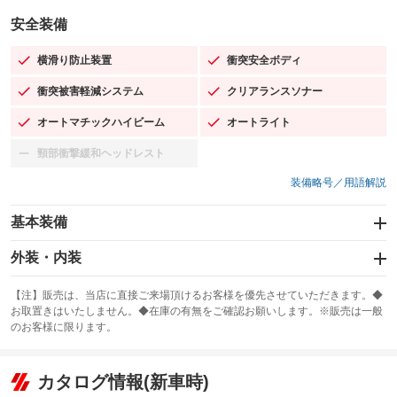
安全装備
横滑り防止装置
衝突安全ボディ
：装備あり
：装備あり
衝突被害軽減システム
クリアランスソナー
：装備あり
：装備あり
オートマチックハイビーム
オートライト
：装備あり
：装備あり
頸部衝撃緩和ヘッドレスト
：装備なし
装備略号／用語解説
基本装備
エアバッグ：運転席/助手席/サイド
外装・内装
：装備あり
スライドドア
カーナビ：SDナビ
：装備なし
：装備あり
【注】販売は、当店に直接ご来場頂けるお客様を優先させていただきます。◆
お取置きはいたしません。◆在庫の有無をご確認お願いします。※販売は一般
サンルーフ
ABS
TV：フルセグ
：装備なし
：装備あり
：装備あり
のお客様に限ります。
エアコン
Wエアコン
オーディオ：CDまたはCDチェンジャー／ミュージックプレイヤー接続
：装備あり
：装備なし
：装備あり
可
リフトアップ
パワーステアリング
カタログ情報(新車時)
：装備なし
：装備あり
ビジュアル：-／DVD再生
：装備あり