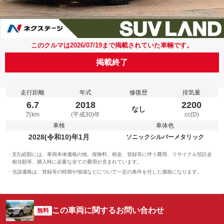
このクルマは2026/07/19まで掲載されていた車輛です。
掲載終了
走行距離
年式
修復歴
排気量
6.7
2018
2200
なし
万km
(平成30)年
cc(D)
車検
車体色
2028(令和10)年1月
ソニックシルバーメタリック
支払総額には、車両本体価格の他、保険料、税金、登録等に伴う費用、リサイクル預託金
相当額等、購入時に必要な全ての費用が含まれています。
当該価格は、登録等の時期や地域などについて一定の条件を付した価格になります。
この車両に関するお問い合わせ
無料