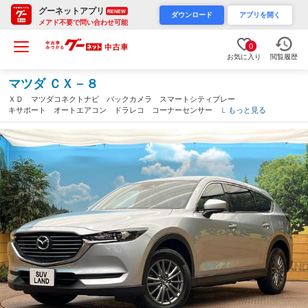
グーネットアプリ
RENEW
ダウンロード
アプリを開く
メアド不要で問い合わせ可能
0
お気に入り
閲覧履歴
マツダ ＣＸ－８
ＸＤ マツダコネクトナビ バックカメラ スマートシティブレー
キサポート オートエアコン ドラレコ コーナーセンサー ＬＥ
もっと見る
Ｄヘッドライト クルーズコントロール ＥＴＣ Ｂｌｕｅｔｏｏ
ｔｈ再生（大阪府）