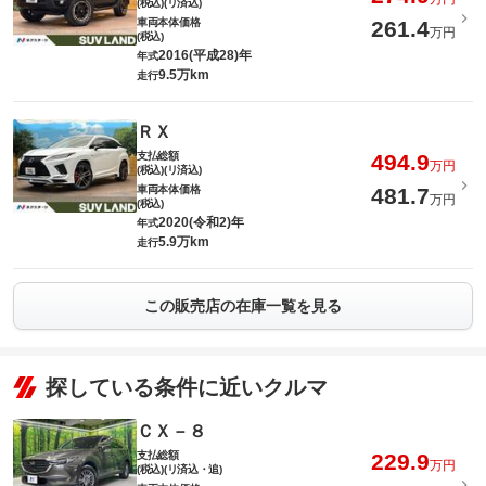
(税込)(リ済込)
車両本体価格
261.4
万円
(税込)
2016(平成28)年
年式
9.5万km
走行
ＲＸ
支払総額
494.9
万円
(税込)(リ済込)
車両本体価格
481.7
万円
(税込)
2020(令和2)年
年式
5.9万km
走行
この販売店の在庫一覧を見る
探している条件に近いクルマ
ＣＸ－８
支払総額
229.9
万円
(税込)(リ済込・追)