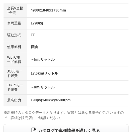
ダウンヒルアシストコントロール
：装備なし
アルミホイール：17インチ
全長×全幅
：装備あり
4900x1840x1730mm
×全高
パワーウィンドウ
盗難防止システム
：装備あり
：装備あり
革シート
ハーフレザーシート
：装備なし
：装備なし
車両重量
1790kg
アイドリングストップ
ドライブレコーダー
：装備あり
：装備あり
キーレス
LEDヘッドランプ
：装備あり
：装備あり
USB入力端子
Bluetooth接続
駆動形式
FF
：装備あり
：装備なし
HID(キセノンライト)
ポータブルナビ
：装備なし
：装備なし
100V電源
クリーンディーゼル
使用燃料
軽油
：装備なし
：装備なし
バックカメラ
ETC
：装備あり
：装備なし
センターデフロック
：装備なし
WLTCモ
エアロ
スマートキー
－km/リットル
：装備なし
：装備あり
ード燃費
レンタカーアップ
展示・試乗車
：装備なし
：装備なし
ローダウン
ランフラットタイヤ
：装備なし
：装備なし
JC08モー
17.6km/リットル
ド燃費
電動格納ミラー
：装備あり
パワーシート
3列シート
：装備なし
：装備あり
10/15モー
装備略号／用語解説
－km/リットル
ド燃費
ベンチシート
フルフラットシート
：装備なし
：装備なし
チップアップシート
オットマン
最高出力
190ps(140kW)/4500rpm
：装備なし
：装備なし
電動格納サードシート
シートヒーター
：装備なし
：装備なし
※新車時のカタログデータとなります。実際とは異なる場合がございますの
で、詳細は販売店にご確認ください。
ウォークスルー
後席モニター
：装備なし
：装備なし
カタログで車種情報を詳しく見る
電動リアゲート
フロントカメラ