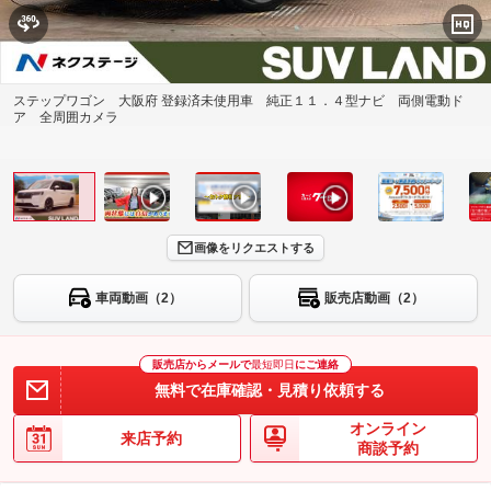
ステップワゴン 大阪府 登録済未使用車 純正１１．４型ナビ 両側電動ド
ア 全周囲カメラ
画像をリクエストする
車両動画（2）
販売店動画（2）
販売店からメールで
最短即日
にご連絡
無料で在庫確認・見積り依頼する
オンライン
来店予約
商談予約