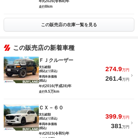
2026(令和8)年
年式
8km
走行
この販売店の在庫一覧を見る
この販売店の新着車種
ＦＪクルーザー
支払総額
274.9
万円
(税込)(リ済込)
車両本体価格
261.4
万円
(税込)
2016(平成28)年
年式
9.5万km
走行
ＣＸ－６０
支払総額
399.9
万円
(税込)(リ済込)
車両本体価格
381
万円
(税込)
2023(令和5)年
年式