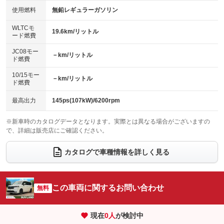
100V電源
クリーンディーゼル
バックカメラ
ETC
使用燃料
無鉛レギュラーガソリン
：装備なし
：装備なし
：装備あり
：装備なし
センターデフロック
エアロ
スマートキー
：装備なし
WLTCモ
：装備なし
：装備あり
19.6km/リットル
ード燃費
レンタカーアップ
展示・試乗車
ローダウン
ランフラットタイヤ
：装備なし
：装備なし
：装備なし
：装備なし
JC08モー
－km/リットル
ド燃費
電動格納ミラー
パワーシート
3列シート
：装備あり
：装備なし
：装備あり
10/15モー
装備略号／用語解説
－km/リットル
ベンチシート
フルフラットシート
ド燃費
：装備なし
：装備なし
チップアップシート
オットマン
：装備あり
：装備あり
最高出力
145ps(107kW)/6200rpm
電動格納サードシート
シートヒーター
：装備なし
：装備あり
※新車時のカタログデータとなります。実際とは異なる場合がございますの
で、詳細は販売店にご確認ください。
ウォークスルー
後席モニター
：装備あり
：装備なし
電動リアゲート
フロントカメラ
カタログで車種情報を詳しく見る
：装備あり
：装備あり
シートエアコン
全周囲カメラ
：装備なし
：装備あり
サイドカメラ
ルーフレール
この車両に関するお問い合わせ
：装備あり
無料
：装備なし
エアサスペンション
ヘッドライトウォッシャー
：装備なし
：装備なし
現在
0
人
が検討中
装備略号／用語解説