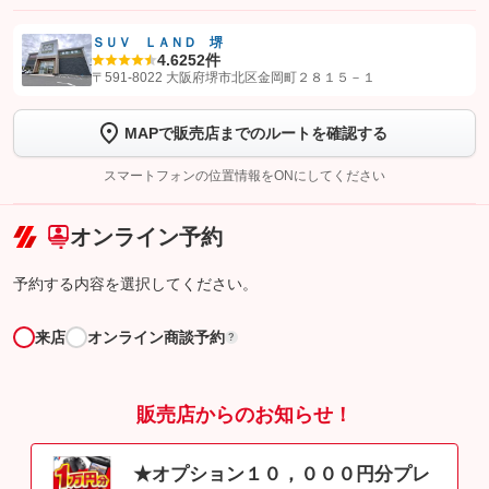
ＳＵＶ ＬＡＮＤ 堺
4.6
252件
【STEP1】
認証画面でグーネットを友だち追加してから「許可する」ボタンを押
〒591-8022 大阪府堺市北区金岡町２８１５－１
します
MAPで販売店までのルートを確認する
【STEP2】
トーク画面で
ボタンをタップして問い合わせを
完了してください。
スマートフォンの位置情報をONにしてください
こちら
オンライン予約
予約する内容を選択してください。
来店
オンライン商談予約
?
販売店からのお知らせ！
★オプション１０，０００円分プレ