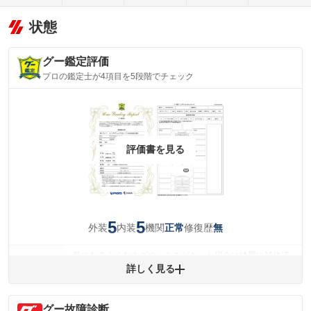
状態
グー鑑定評価
プロの鑑定士が4項目を5段階でチェック
評価書を見る
5
5
外装
内装
機関
修復歴
正常
無
気になるようなキズやへこみがあった場合は綺麗に補修済
みですが、 小さなキズやヘコミが残っている場合もありま
詳しく見る
外装
す。
(車両外装)
キズ・へこみについて問い合わせる
グー故障診断