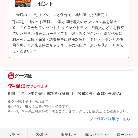
ゼント
ご来店の上、他オプションと併せてご成約頂いた方限定！
”お車をご成約のお客様に、車と同時購入のオプション品を最大１
０，０００円分プレゼント！ タイヤやドラレコの購入などにお役立
ていただき、快適なカーライフをお楽しみください♪ ※部品代金に
利用可。工賃・保証・諸費用等は適用対象外。※他クーポンとの併
用不可。※ご来店時にＧｏｏネットの来店クーポンを見た、とお伝
えください。”
グー保証
期間：1年～3年 距離：無制限 保証費用：28,600円～55,000円(税込)
※グー保証が付けられます。
※ただし、加入には法定整備が必要です。
※一部、グー保証対象外の車両もございます。詳しくは販売店にご確認下さい。
グー保証の詳細はこちら
状態
装備
販売店
購入パック
ローン