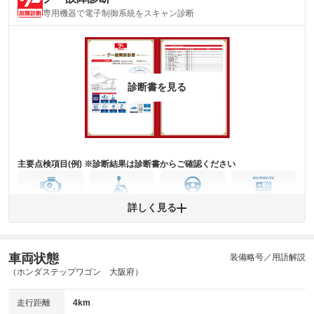
内装
気になる汚れ等がない綺麗な室内を保っています。
専用機器で電子制御系統をスキャン診断
(内装状態)
主要機関に不具合はありません。
機関
詳細は鑑定書をご確認ください。
修復歴
診断書を見る
※グー鑑定は保証サービスではございません。購入時は必ず現車をご確認
下さい。
※実際にお渡しするコンディションチェックシートにつきましては、形式
および表示項目が異なる場合がございます。
※グー鑑定の評価はあくまでも記載している鑑定日の鑑定結果となりま
す。車両情報等の詳細は各販売店へお問い合わせ下さい。
主要点検項目(例) ※診断結果は診断書からご確認ください
エンジン
トランス
パワー
HV/PHV/EV
詳しく見る
ミッション
ステアリング
車両状態
ABS
エアーバッグ
先進安全装備
その他
装備略号／用語解説
（ホンダステップワゴン 大阪府）
※異常がある場合は主要点検項目が赤色になり、異常と表記されます。
※車に装備されていない項目は「-」と表記されます
走行距離
4km
※グー故障診断は保証サービスではございません。購入時は必ず現車をご