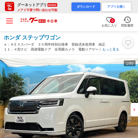
グーネットアプリ
RENEW
ダウンロード
アプリを開く
メアド不要で問い合わせ可能
0
お気に入り
閲覧履歴
ホンダ ステップワゴン
ｅ：ＨＥＶスパーダ ３０周年特別仕様車 登録済未使用車 純正
１１．４型ナビ 両側電動ドア 全周囲カメラ 電動リアゲート
もっと見る
ブラインドスポットモニター ホンダセンシング シートヒータ
ー ハーフレザーシート コーナーセンサー 純正１６インチアル
1
/90
ミ（大阪府）