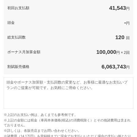
このパックの見積もり依頼（無料）
41,543
初回お支払額
円
-
頭金
円
120
総支払回数
回
100,000
ボーナス月加算金額
円 × 2回
6,063,743
割賦販売価格
円
頭金やボーナス加算額・支払回数の変更など、お客様に最適なお支払いプ
ランのご提案が可能です。お気軽にご用命ください。
※上記のお支払い例は、あくまでも参考例です。
※上記の金額には税金（車両本体価格(税込)の消費税除く）とその他諸費用は含まれ
ておりません。
※詳しくは、各販売店までお問い合わせください。
※諸費用（14.1万円）を登録時までに現金でお支払いいただく場合の支払い例となり