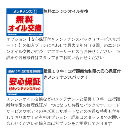
修理回数
無制限
無料エンジンオイル交換
車両本体価格
期間中は何度でも修理可能！修理金額は車両本体価格の１
上限金額
００％までしっかり保証します。車両本体価格５０万円以
下の場合は５０万円まで保証します。
オプション【安心保証付きメンテナンスパック（サービスサポ
無し
ート）】の加入プランに合わせて最大３年分（６回）のエンジ
免責金
保証修理の対象となる場合は、お客様の費用負担は一切ご
ざいません。
ンオイル交換が付帯！アフターサービスもお任せください！※
詳細や各種条件はスタッフまでお問い合わせください
全国のネクステージで受付可能！ご遠方でネクステージに
保証修理
持ち込めないお客様も保証修理はお受け頂けます。詳細
受付先
は、スタッフまでお気軽にお尋ねください。
最長１０年！走行距離無制限の安心保証付
きメンテナンスパック！
法定整備
整備無 車両状態については販売店にご確認ください
法定整備
-
について
エンジンオイル交換などのメンテナンスと最長１０年・走行距
離無制限の修理保証が一つになったお得なパックです。ロード
サービスやボディのキズ直しサポートなどのお得な特典も付帯
しております！※有料オプション 詳細はスタッフまでお問い
合わせください※輸入車は別プランをご用意しております