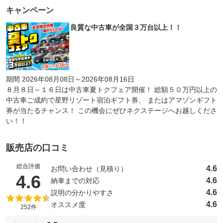
キャンペーン
良質な中古車が全国３万台以上！！
期間 2026年08月08日～2026年08月16日
８月８日～１６日は中古車夏トクフェア開催！ 総額５０万円以上の
中古車ご成約で星野リゾート宿泊ギフト券、 またはアマゾンギフト
券が当たるチャンス！ この機会にぜひネクステージへお越しくださ
い！！
販売店の口コミ
総合評価
4.6
お問い合わせ（見積り）
（5点満点中）
4.6
4.6
納車までの対応
4.6
説明の分かりやすさ
4.6
オススメ度
252件