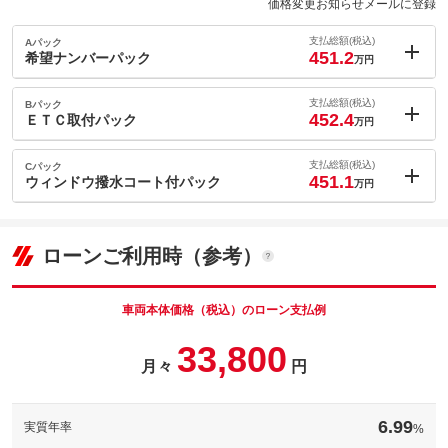
価格変更お知らせメールに登録
支払総額(税込)
Aパック
451.2
希望ナンバーパック
万円
内：オプシ
1.7
ョン価格
支払総額(税込)
Bパック
万円
452.4
(税込)
ＥＴＣ取付パック
万円
車両本体価
435.4
万円
内：オプシ
格
2.9
ョン価格
支払総額(税込)
Cパック
万円
451.1
(税込)
ウィンドウ撥水コート付パック
万円
車両本体価
435.4
万円
内：オプシ
格
パック内容
1.6
ョン価格
万円
(税込)
ローンご利用時（参考）
車両本体価
435.4
万円
格
パック内容
備考
－
車両本体価格（税込）のローン支払例
パック内容
33,800
このパックの見積もり依頼（無料）
備考
－
月々
円
このパックの見積もり依頼（無料）
備考
－
6.99
実質年率
%