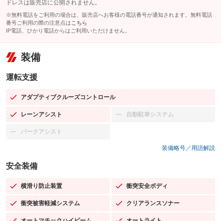
ドレスは販売店に公開されません。
※無料電話をご利用の場合は、販売店へお客様の電話番号が通知されます。無料電話
番号ご利用の際の注意点は
こちら
IP電話、ひかり電話からはご利用いただけません。
装備
運転支援
アダプティブクルーズコントロール
：装備あり
レーンアシスト
自動駐車システム
：装備あり
：装備なし
パークアシスト
：装備なし
装備略号／用語解説
安全装備
横滑り防止装置
衝突安全ボディ
：装備あり
：装備あり
衝突被害軽減システム
クリアランスソナー
：装備あり
：装備あり
オートマチックハイビーム
オートライト