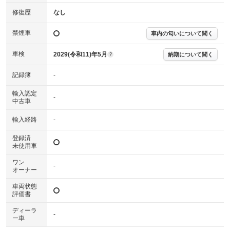
確認下さい。
※実際にお渡しする故障診断書につきましては、形式および表示項目が異
修復歴
なし
なる場合がございます。
※グー故障診断書はあくまでも実施時点での診断結果となります。将来に
禁煙車
車内の匂いについて聞く
わたり車両状態を担保するものではありませんので、車両情報等の詳細は
各販売店へお問い合わせ下さい。
車検
2029(令和11)年5月
納期について聞く
?
記録簿
-
輸入認定
-
中古車
輸入経路
-
登録済
未使用車
ワン
-
オーナー
車両状態
評価書
ディーラ
-
ー車