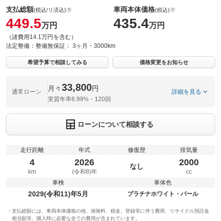
支払総額
車両本体価格
(税込/リ済込)
(税込)
449.5
435.4
万円
万円
（諸費用14.1万円を含む）
法定整備：
整備無
保証：
3ヶ月・3000km
希望予算で相談してみる
価格変更をお知らせ
33,800
月々
円
通常ローン
詳細を見る
実質年率6.99%・120回
ローンについて相談する
走行距離
年式
修復歴
排気量
4
2026
2000
なし
km
(令和8)年
cc
車検
車体色
2029(令和11)年5月
プラチナホワイト・パール
支払総額には、車両本体価格の他、保険料、税金、登録等に伴う費用、リサイクル預託金
相当額等、購入時に必要な全ての費用が含まれています。