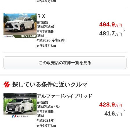
4.0万km
走行
ＲＸ
支払総額
494.9
万円
(税込)(リ済込)
車両本体価格
481.7
万円
(税込)
2020(令和2)年
年式
5.9万km
走行
この販売店の在庫一覧を見る
探している条件に近いクルマ
アルファードハイブリッド
支払総額
428.9
万円
(税込)(リ済込・追)
車両本体価格
416
万円
(税込)
2021年
年式
6.0万km
走行