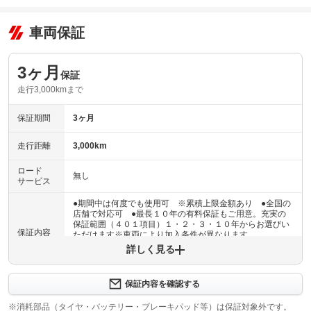
車両保証
3ヶ月
保証
走行3,000kmまで
保証期間
3ヶ月
走行距離
3,000km
ロード
無し
サービス
●期間中は何度でも使用可 ※累積上限金額あり ●全国の
店舗で対応可 ●最長１０年の有料保証もご用意。充実の
保証範囲（４０１項目）１・２・３・１０年からお選びい
保証内容
ただけます※車両により加入条件が異なります
詳しく見る
保証内容について問い合わせる
３ヶ月・３０００ｋｍ以内ならエンジン、トランスミッシ
保証内容を確認する
保証項目
ョン、ハイブリッド、ステアリング、ブレーキの各機構に
おける主要項目を無償修理（または交換）いたします。
※消耗部品（タイヤ・バッテリー・ブレーキパッド等）は保証対象外です。