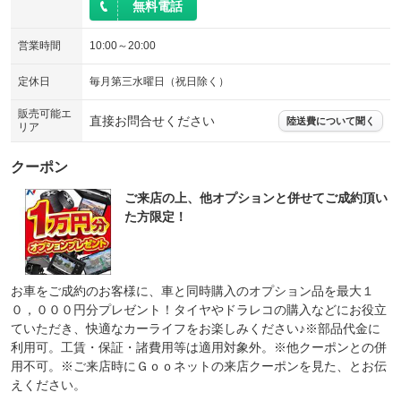
無料電話
営業時間
10:00～20:00
定休日
毎月第三水曜日（祝日除く）
販売可能エ
直接お問合せください
陸送費について聞く
リア
クーポン
ご来店の上、他オプションと併せてご成約頂い
た方限定！
お車をご成約のお客様に、車と同時購入のオプション品を最大１
０，０００円分プレゼント！タイヤやドラレコの購入などにお役立
ていただき、快適なカーライフをお楽しみください♪※部品代金に
利用可。工賃・保証・諸費用等は適用対象外。※他クーポンとの併
用不可。※ご来店時にＧｏｏネットの来店クーポンを見た、とお伝
えください。