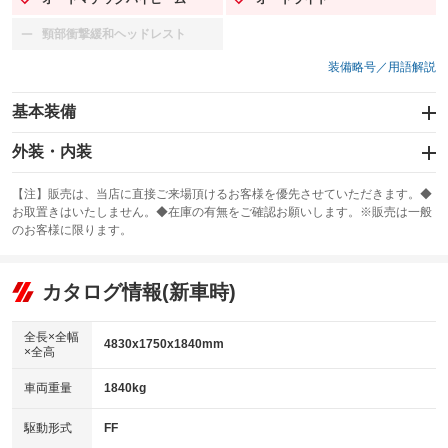
：装備あり
：装備あり
頸部衝撃緩和ヘッドレスト
：装備なし
装備略号／用語解説
基本装備
エアバッグ：運転席/助手席/サイド
外装・内装
：装備あり
スライドドア：両面電動
カーナビ：メモリーナビ他
：装備あり
：装備あり
【注】販売は、当店に直接ご来場頂けるお客様を優先させていただきます。◆
お取置きはいたしません。◆在庫の有無をご確認お願いします。※販売は一般
サンルーフ
ABS
TV：フルセグ
：装備なし
：装備あり
：装備あり
のお客様に限ります。
エアコン
Wエアコン
オーディオ：ミュージックプレイヤー接続可
：装備あり
：装備あり
：装備あり
リフトアップ
パワーステアリング
カタログ情報(新車時)
ビジュアル
：装備なし
：装備あり
：装備なし
ダウンヒルアシストコントロール
アルミホイール：16インチ
：装備なし
：装備あり
全長×全幅
4830x1750x1840mm
×全高
パワーウィンドウ
盗難防止システム
革シート
ハーフレザーシート
：装備あり
：装備あり
：装備なし
：装備あり
車両重量
1840kg
アイドリングストップ
ドライブレコーダー
キーレス
LEDヘッドランプ
：装備なし
：装備なし
：装備あり
：装備あり
USB入力端子
Bluetooth接続
駆動形式
FF
HID(キセノンライト)
ポータブルナビ
：装備あり
：装備あり
：装備なし
：装備なし