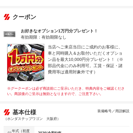
クーポン
お好きなオプション1万円分プレゼント！
有効期限：有効期限なし
当店へご来店当日にご成約のお客様に、
車と同時購入＆お取付いただくオプショ
ン品を最大10,000円分プレゼント！（※
部品代金にのみ利用可。工賃・保証・諸
費用等は適用対象外です）
※グークーポンは必ず商談前にご呈示いただき、特典内容をご確認くださ
い。商談後のご呈示は無効となりますので、ご注意下さい。
基本仕様
装備略号／用語解説
（ホンダステップワゴン 大阪府）
年式（初度