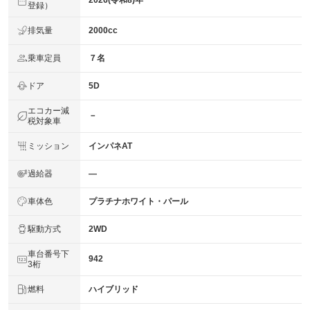
2026(令和8)年
登録）
排気量
2000cc
乗車定員
７名
ドア
5D
エコカー減
－
税対象車
ミッション
インパネAT
過給器
―
車体色
プラチナホワイト・パール
駆動方式
2WD
車台番号下
942
3桁
燃料
ハイブリッド