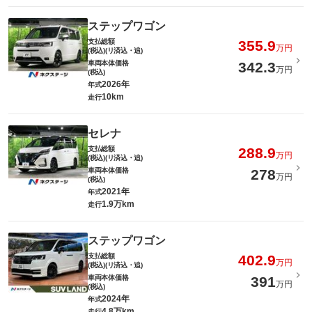
ステップワゴン
支払総額
355.9
万円
(税込)(リ済込・追)
車両本体価格
342.3
万円
(税込)
2026年
年式
10km
走行
セレナ
支払総額
288.9
万円
(税込)(リ済込・追)
車両本体価格
278
万円
(税込)
2021年
年式
1.9万km
走行
ステップワゴン
支払総額
402.9
万円
(税込)(リ済込・追)
車両本体価格
391
万円
(税込)
2024年
年式
4.8万km
走行