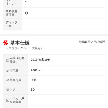
-
オーナー
車両状態
評価書
ディーラ
-
ー車
基本仕様
装備略号／用語解説
（トヨタヴォクシー 大阪府）
年式（初度
2019(令和1)年
登録）
排気量
2000cc
乗車定員
７名
ドア
5D
エコカー減
－
税対象車