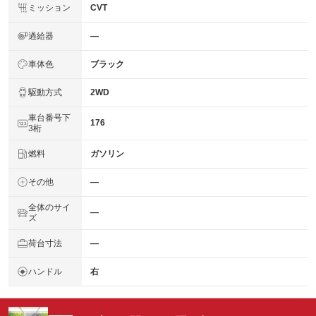
ミッション
CVT
過給器
―
車体色
ブラック
駆動方式
2WD
車台番号下
176
3桁
燃料
ガソリン
その他
―
全体のサイ
―
ズ
荷台寸法
―
ハンドル
右