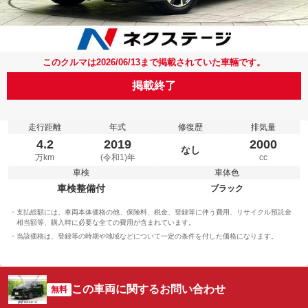
このクルマは2026/06/13まで掲載されていた車輛です。
掲載終了
走行距離
年式
修復歴
排気量
4.2
2019
2000
なし
万km
(令和1)年
cc
車検
車体色
車検整備付
ブラック
支払総額には、車両本体価格の他、保険料、税金、登録等に伴う費用、リサイクル預託金
相当額等、購入時に必要な全ての費用が含まれています。
当該価格は、登録等の時期や地域などについて一定の条件を付した価格になります。
この車両に関するお問い合わせ
無料