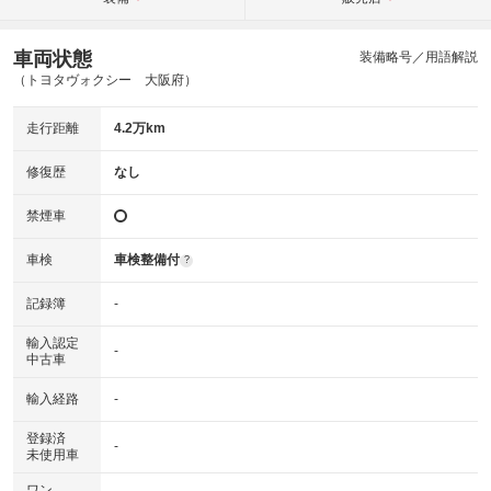
車両状態
装備略号／用語解説
（トヨタヴォクシー 大阪府）
走行距離
4.2万km
修復歴
なし
禁煙車
車検
車検整備付
?
記録簿
-
輸入認定
-
中古車
輸入経路
-
登録済
-
未使用車
ワン