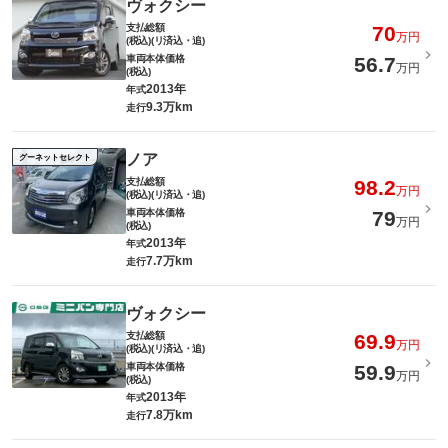
ヴォクシー
支払総額
70
万円
(税込)(リ済込・追)
車両本体価格
56.7
万円
(税込)
2013年
年式
9.3万km
走行
ノア
グーネットセレクト
支払総額
98.2
万円
(税込)(リ済込・追)
車両本体価格
79
万円
(税込)
2013年
年式
7.7万km
走行
ヴォクシー
支払総額
69.9
万円
(税込)(リ済込・追)
車両本体価格
59.9
万円
(税込)
2013年
年式
7.8万km
走行