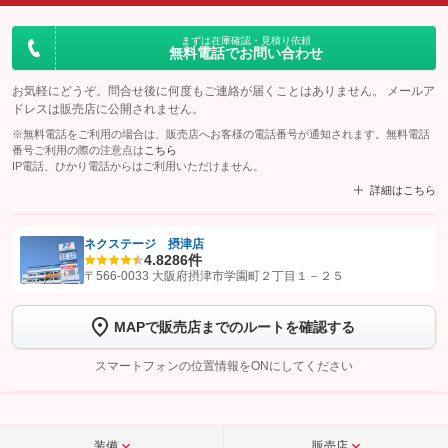
まずは在庫確認・見積り依頼
無料電話でお問い合わせ
お気軽にどうぞ。問合せ後に何度もご連絡が届くことはありません。 メールア
ドレスは販売店に公開されません。
※無料電話をご利用の場合は、販売店へお客様の電話番号が通知されます。無料電話
番号ご利用の際の注意点は
こちら
IP電話、ひかり電話からはご利用いただけません。
詳細はこちら
ネクステージ 摂津店
4.8
286件
【STEP1】
認証画面でグーネットを友だち追加してから「許可する」ボタンを押
〒566-0033 大阪府摂津市学園町２丁目１－２５
します
MAPで販売店までのルートを確認する
【STEP2】
トーク画面で
ボタンをタップして問い合わせを
完了してください。
スマートフォンの位置情報をONにしてください
こちら
装備
販売店