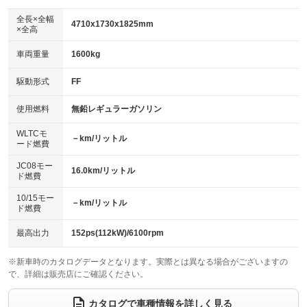
ダウンヒルアシストコントロール
アルミホイール：16インチ
：装備なし
：装備あり
全長×全幅
4710x1730x1825mm
×全高
パワーウィンドウ
盗難防止システム
革シート
ハーフレザーシート
：装備あり
：装備あり
：装備なし
：装備なし
車両重量
1600kg
アイドリングストップ
ドライブレコーダー
キーレス
LEDヘッドランプ
：装備なし
：装備あり
：装備あり
：装備あり
USB入力端子
Bluetooth接続
駆動形式
FF
HID(キセノンライト)
ポータブルナビ
：装備なし
：装備あり
：装備なし
：装備なし
100V電源
クリーンディーゼル
バックカメラ
ETC
使用燃料
無鉛レギュラーガソリン
：装備なし
：装備なし
：装備あり
：装備あり
センターデフロック
エアロ
スマートキー
：装備なし
WLTCモ
：装備なし
：装備あり
－km/リットル
ード燃費
レンタカーアップ
展示・試乗車
ローダウン
ランフラットタイヤ
：装備なし
：装備なし
：装備なし
：装備なし
JC08モー
16.0km/リットル
ド燃費
電動格納ミラー
パワーシート
3列シート
：装備なし
：装備なし
：装備あり
10/15モー
装備略号／用語解説
－km/リットル
ベンチシート
フルフラットシート
ド燃費
：装備なし
：装備なし
チップアップシート
オットマン
：装備なし
：装備なし
最高出力
152ps(112kW)/6100rpm
電動格納サードシート
シートヒーター
：装備なし
：装備なし
※新車時のカタログデータとなります。実際とは異なる場合がございますの
で、詳細は販売店にご確認ください。
ウォークスルー
後席モニター
：装備あり
：装備あり
電動リアゲート
フロントカメラ
カタログで車種情報を詳しく見る
：装備なし
：装備なし