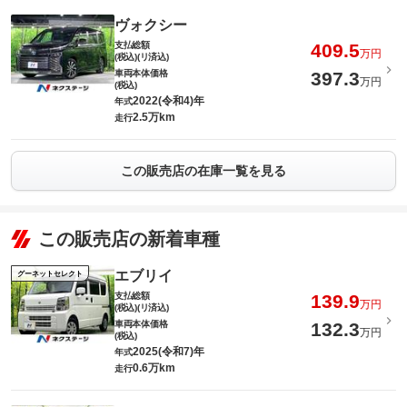
ヴォクシー
支払総額
409.5
万円
(税込)(リ済込)
車両本体価格
397.3
万円
(税込)
2022(令和4)年
年式
2.5万km
走行
この販売店の在庫一覧を見る
この販売店の新着車種
エブリイ
グーネットセレクト
支払総額
139.9
万円
(税込)(リ済込)
車両本体価格
132.3
万円
(税込)
2025(令和7)年
年式
0.6万km
走行