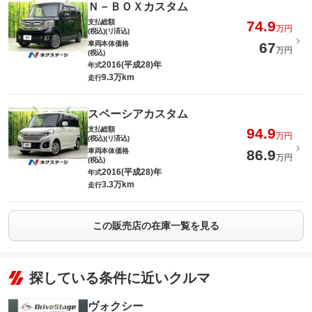
Ｎ－ＢＯＸカスタム
支払総額
74.9
万円
(税込)(リ済込)
車両本体価格
67
万円
(税込)
2016(平成28)年
年式
9.3万km
走行
スペーシアカスタム
支払総額
94.9
万円
(税込)(リ済込)
車両本体価格
86.9
万円
(税込)
2016(平成28)年
年式
3.3万km
走行
この販売店の在庫一覧を見る
探している条件に近いクルマ
ヴォクシー