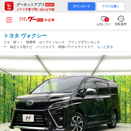
グーネットアプリ
RENEW
ダウンロード
アプリを開く
メアド不要で問い合わせ可能
0
お気に入り
閲覧履歴
トヨタ ヴォクシー
ＺＳ 煌ＩＩ 禁煙車 セーフティセンス フリップダウンモニタ
ー 純正１０型ナビ バックカメラ 両側パワースライドドア ス
もっと見る
マートキー オートライト オートエアコン Ｂｌｕｅｔｏｏｔｈ
再生 ＥＴＣ ドライブレコーダー（大阪府）