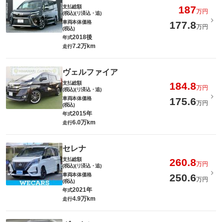
支払総額
187
万円
(税込)(リ済込・追)
車両本体価格
177.8
万円
(税込)
2018後
年式
7.2万km
走行
ヴェルファイア
支払総額
184.8
万円
(税込)(リ済込・追)
車両本体価格
175.6
万円
(税込)
2015年
年式
6.0万km
走行
セレナ
支払総額
260.8
万円
(税込)(リ済込・追)
車両本体価格
250.6
万円
(税込)
2021年
年式
4.9万km
走行