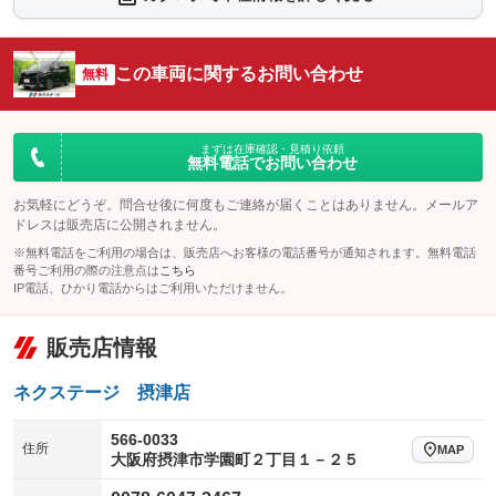
シートエアコン
全周囲カメラ
：装備なし
：装備なし
サイドカメラ
ルーフレール
この車両に関するお問い合わせ
：装備なし
無料
：装備なし
エアサスペンション
ヘッドライトウォッシャー
：装備なし
：装備なし
装備略号／用語解説
まずは在庫確認・見積り依頼
無料電話でお問い合わせ
お気軽にどうぞ。問合せ後に何度もご連絡が届くことはありません。メールア
ドレスは販売店に公開されません。
※無料電話をご利用の場合は、販売店へお客様の電話番号が通知されます。無料電話
番号ご利用の際の注意点は
こちら
IP電話、ひかり電話からはご利用いただけません。
販売店情報
ネクステージ 摂津店
566-0033
住所
MAP
大阪府摂津市学園町２丁目１－２５