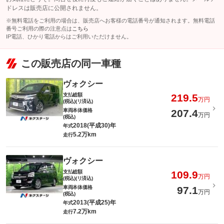
ドレスは販売店に公開されません。
※無料電話をご利用の場合は、販売店へお客様の電話番号が通知されます。無料電話
番号ご利用の際の注意点は
こちら
IP電話、ひかり電話からはご利用いただけません。
この販売店の同一車種
ヴォクシー
支払総額
219.5
万円
(税込)(リ済込)
車両本体価格
207.4
万円
(税込)
2018(平成30)年
年式
5.2万km
走行
ヴォクシー
支払総額
109.9
万円
(税込)(リ済込)
車両本体価格
97.1
万円
(税込)
2013(平成25)年
年式
7.2万km
走行