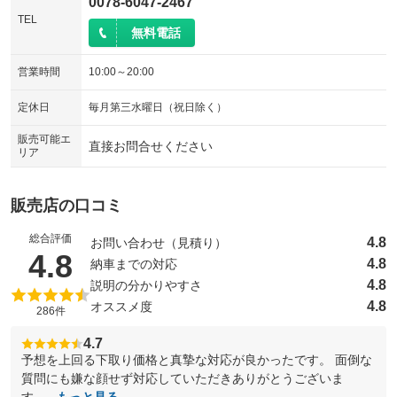
0078-6047-2467
TEL
無料電話
営業時間
10:00～20:00
定休日
毎月第三水曜日（祝日除く）
販売可能エ
直接お問合せください
リア
販売店の口コミ
総合評価
4.8
お問い合わせ（見積り）
（5点満点中）
4.8
4.8
納車までの対応
4.8
説明の分かりやすさ
4.8
オススメ度
286件
4.7
予想を上回る下取り価格と真摯な対応が良かったです。 面倒な
質問にも嫌な顔せず対応していただきありがとうございま