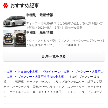
おすすめ記事
車種別・最新情報
ディーラー情報満載! 気になる新車の正しい攻め方＆狙い方
を解説《2026年5月～6月》注目モデル最新…
車種別・最新情報
アウトドアがもっと楽しく！ノア・ヴォクシーに2列シート5
人乗り仕様のコンプリートカー“MULTI U…
記事一覧を見る
中古車
トヨタの中古車
ヴォクシーの中古車
ヴォクシー・大阪府の
中古車
ヴォクシー・大阪府摂津市の中古車
トヨタ ヴォクシー ＺＳ
煌ＩＩ 禁煙車 セーフティセンス フリップダウンモニター 純正１０型
ナビ バックカメラ 両側パワースライドドア スマートキー オートライ
ト オートエアコン Ｂｌｕｅｔｏｏｔｈ再生 ＥＴＣ ドライブレコーダ
ー