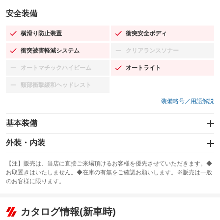
安全装備
横滑り防止装置
衝突安全ボディ
：装備あり
：装備あり
衝突被害軽減システム
クリアランスソナー
：装備あり
：装備なし
オートマチックハイビーム
オートライト
：装備なし
：装備あり
頸部衝撃緩和ヘッドレスト
：装備なし
装備略号／用語解説
基本装備
エアバッグ：運転席/助手席/サイド
外装・内装
：装備あり
スライドドア：両面電動
カーナビ：SDナビ
：装備あり
：装備あり
【注】販売は、当店に直接ご来場頂けるお客様を優先させていただきます。◆
お取置きはいたしません。◆在庫の有無をご確認お願いします。※販売は一般
サンルーフ
ABS
TV：フルセグ
：装備なし
：装備あり
：装備あり
のお客様に限ります。
エアコン
Wエアコン
オーディオ：CDまたはCDチェンジャー
：装備あり
：装備あり
：装備あり
リフトアップ
パワーステアリング
カタログ情報(新車時)
ビジュアル：-／DVD再生
：装備なし
：装備あり
：装備あり