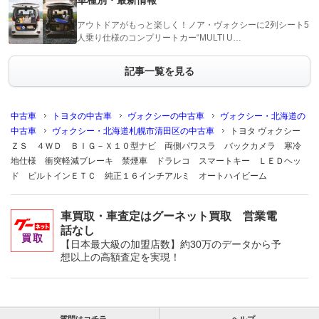
車種別・最新情報
アウトドアがもっと楽しく！ノア・ヴォクシーに2列シート5
人乗り仕様のコンプリートカー“MULTI U…
記事一覧を見る
中古車
トヨタの中古車
ヴォクシーの中古車
ヴォクシー・北海道の
中古車
ヴォクシー・北海道札幌市清田区の中古車
トヨタ ヴォクシー
ＺＳ ４ＷＤ ＢＩＧ－Ｘ１０型ナビ 両側パワスラ バックカメラ 寒冷
地仕様 衝突軽減ブレーキ 禁煙車 ドラレコ スマートキー ＬＥＤヘッ
ド ビルトインＥＴＣ 純正１６インチアルミ オートハイビーム
車買取・車査定はグーネット買取 営業電
話なし
【日本最大級の加盟店数】約30万のデータから予
想以上の高額査定を実現！