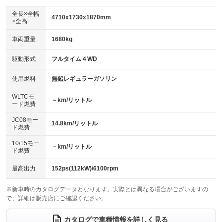
ダウンヒルアシストコントロール
：装備なし
アルミホイール：16インチ
全長×全幅
：装備あり
4710x1730x1870mm
×全高
パワーウィンドウ
盗難防止システム
：装備あり
：装備あり
革シート
ハーフレザーシート
：装備なし
：装備なし
車両重量
1680kg
アイドリングストップ
ドライブレコーダー
：装備あり
：装備あり
キーレス
LEDヘッドランプ
：装備あり
：装備あり
USB入力端子
Bluetooth接続
駆動形式
フルタイム４WD
：装備あり
：装備あり
HID(キセノンライト)
ポータブルナビ
：装備なし
：装備なし
100V電源
クリーンディーゼル
使用燃料
無鉛レギュラーガソリン
：装備なし
：装備なし
バックカメラ
ETC
：装備あり
：装備あり
センターデフロック
：装備なし
WLTCモ
エアロ
スマートキー
－km/リットル
：装備なし
：装備あり
ード燃費
レンタカーアップ
展示・試乗車
：装備なし
：装備なし
ローダウン
ランフラットタイヤ
：装備なし
：装備なし
JC08モー
14.8km/リットル
ド燃費
電動格納ミラー
：装備あり
パワーシート
3列シート
：装備なし
：装備あり
10/15モー
装備略号／用語解説
－km/リットル
ド燃費
ベンチシート
フルフラットシート
：装備なし
：装備なし
チップアップシート
オットマン
最高出力
152ps(112kW)/6100rpm
：装備なし
：装備なし
電動格納サードシート
シートヒーター
：装備なし
：装備なし
※新車時のカタログデータとなります。実際とは異なる場合がございますの
で、詳細は販売店にご確認ください。
ウォークスルー
後席モニター
：装備なし
：装備なし
カタログで車種情報を詳しく見る
電動リアゲート
フロントカメラ