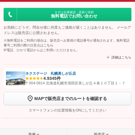
まずは在庫確認・見積り依頼
無料電話でお問い合わせ
お気軽にどうぞ。問合せ後に何度もご連絡が届くことはありません。 メールア
ドレスは販売店に公開されません。
※無料電話をご利用の場合は、販売店へお客様の電話番号が通知されます。無料電話
番号ご利用の際の注意点は
こちら
IP電話、ひかり電話からはご利用いただけません。
詳細はこちら
ネクステージ 札幌美しが丘店
4.9
345件
【STEP1】
認証画面でグーネットを友だち追加してから「許可する」ボタンを押
〒004-0814 北海道札幌市清田区美しが丘４条１０丁目１－７
します
MAPで販売店までのルートを確認する
【STEP2】
トーク画面で
ボタンをタップして問い合わせを
完了してください。
スマートフォンの位置情報をONにしてください
こちら
装備
販売店