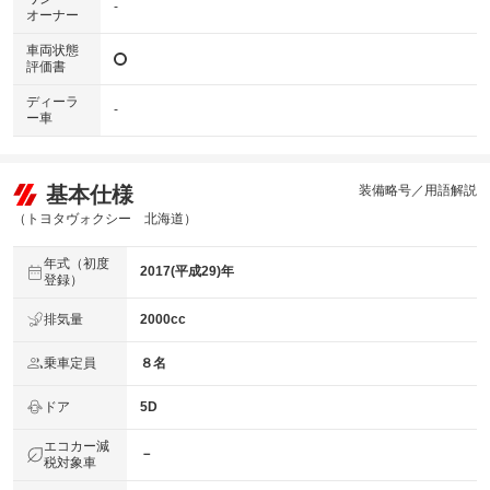
-
オーナー
車両状態
評価書
ディーラ
-
ー車
基本仕様
装備略号／用語解説
（トヨタヴォクシー 北海道）
年式（初度
2017(平成29)年
登録）
排気量
2000cc
乗車定員
８名
ドア
5D
エコカー減
－
税対象車