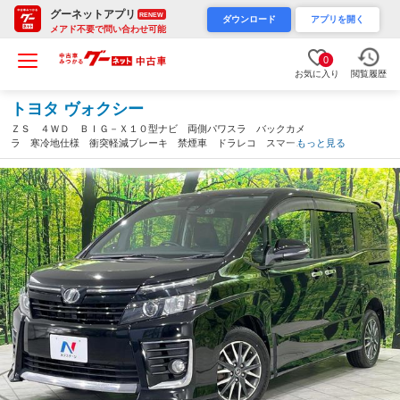
グーネットアプリ
RENEW
ダウンロード
アプリを開く
メアド不要で問い合わせ可能
0
お気に入り
閲覧履歴
トヨタ ヴォクシー
ＺＳ ４ＷＤ ＢＩＧ－Ｘ１０型ナビ 両側パワスラ バックカメ
ラ 寒冷地仕様 衝突軽減ブレーキ 禁煙車 ドラレコ スマート
もっと見る
キー ＬＥＤヘッド ビルトインＥＴＣ 純正１６インチアルミ
オートハイビーム（北海道）