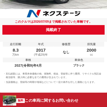
このクルマは2026/07/09まで掲載されていた車輛です。
掲載終了
走行距離
年式
修復歴
排気量
8.3
2017
2000
なし
万km
(平成29)年
cc
車検
車体色
2027(令和9)年4月
ブラック
支払総額には、車両本体価格の他、保険料、税金、登録等に伴う費用、リサイクル預託金
相当額等、購入時に必要な全ての費用が含まれています。
当該価格は、登録等の時期や地域などについて一定の条件を付した価格になります。
この車両に関するお問い合わせ
無料