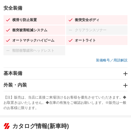
安全装備
横滑り防止装置
衝突安全ボディ
：装備あり
：装備あり
衝突被害軽減システム
クリアランスソナー
：装備あり
：装備なし
オートマチックハイビーム
オートライト
：装備あり
：装備あり
頸部衝撃緩和ヘッドレスト
：装備なし
装備略号／用語解説
基本装備
エアバッグ：運転席/助手席
外装・内装
：装備あり
スライドドア：両面電動
カーナビ：SDナビ
：装備あり
：装備あり
【注】販売は、当店に直接ご来場頂けるお客様を優先させていただきます。◆
お取置きはいたしません。◆在庫の有無をご確認お願いします。※販売は一般
サンルーフ
ABS
TV：フルセグ
：装備なし
：装備あり
：装備あり
のお客様に限ります。
エアコン
Wエアコン
オーディオ：CDまたはCDチェンジャー／ミュージックプレイヤー接続
：装備あり
：装備あり
：装備あり
可／ミュージックサーバー
リフトアップ
パワーステアリング
カタログ情報(新車時)
：装備なし
：装備あり
ビジュアル：-／DVD再生
：装備あり