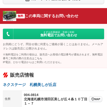
：装備なし
：装備なし
シートエアコン
全周囲カメラ
：装備なし
：装備なし
この車両に関するお問い合わせ
サイドカメラ
無料
ルーフレール
：装備なし
：装備なし
エアサスペンション
ヘッドライトウォッシャー
：装備なし
：装備なし
装備略号／用語解説
まずは在庫確認・見積り依頼
無料電話でお問い合わせ
お気軽にどうぞ。問合せ後に何度もご連絡が届くことはありません。メールア
ドレスは販売店に公開されません。
※無料電話をご利用の場合は、販売店へお客様の電話番号が通知されます。無料電話
番号ご利用の際の注意点は
こちら
IP電話、ひかり電話からはご利用いただけません。
販売店情報
ネクステージ 札幌美しが丘店
004-0814
住所
北海道札幌市清田区美しが丘４条１０丁目
MAP
１－７