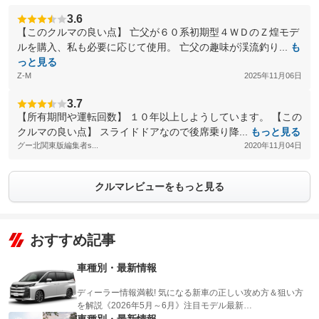
3.6
【このクルマの良い点】 亡父が６０系初期型４ＷＤのＺ煌モデ
ルを購入、私も必要に応じて使用。 亡父の趣味が渓流釣り...
も
っと見る
Z-M
2025年11月06日
3.7
【所有期間や運転回数】 １０年以上しようしています。 【この
クルマの良い点】 スライドドアなので後席乗り降...
もっと見る
グー北関東版編集者s...
2020年11月04日
クルマレビューをもっと見る
おすすめ記事
車種別・最新情報
ディーラー情報満載! 気になる新車の正しい攻め方＆狙い方
を解説《2026年5月～6月》注目モデル最新…