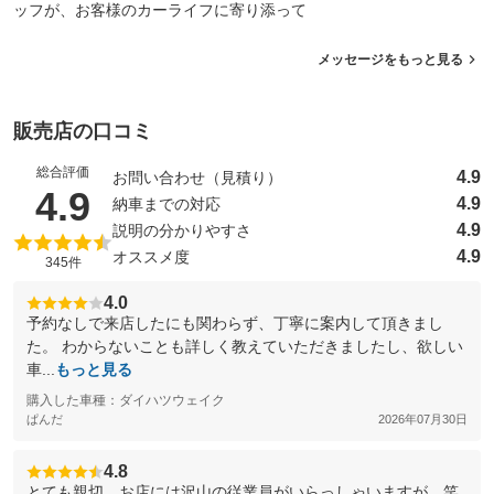
ッフが、お客様のカーライフに寄り添って
メッセージをもっと見る
販売店の口コミ
総合評価
4.9
お問い合わせ（見積り）
（5点満点中）
4.9
4.9
納車までの対応
4.9
説明の分かりやすさ
4.9
オススメ度
345件
4.0
予約なしで来店したにも関わらず、丁寧に案内して頂きまし
た。 わからないことも詳しく教えていただきましたし、欲しい
車...
もっと見る
購入した車種：ダイハツウェイク
ぱんだ
2026年07月30日
4.8
とても親切。お店には沢山の従業員がいらっしゃいますが、笑