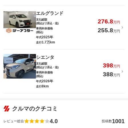
エルグランド
支払総額
276.8
万円
(税込)(リ済込・追)
車両本体価格
255.8
万円
(税込)
2025年
年式
1.7万km
走行
シエンタ
支払総額
398
万円
(税込)(リ済込・追)
車両本体価格
388
万円
(税込)
2026年
年式
8km
走行
クルマのクチコミ
4.0
1001
レビュー総合
投稿数