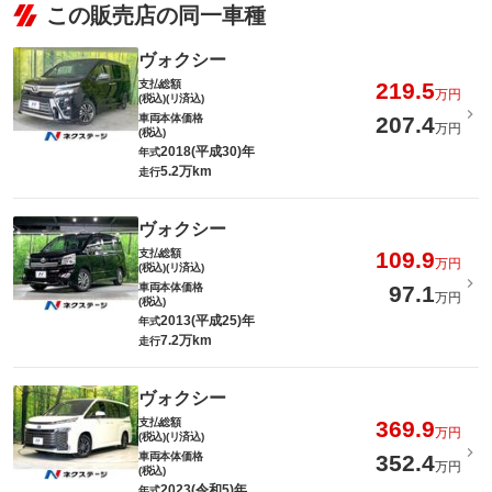
この販売店の同一車種
ヴォクシー
支払総額
219.5
万円
(税込)(リ済込)
車両本体価格
207.4
万円
(税込)
2018(平成30)年
年式
5.2万km
走行
ヴォクシー
支払総額
109.9
万円
(税込)(リ済込)
車両本体価格
97.1
万円
(税込)
2013(平成25)年
年式
7.2万km
走行
ヴォクシー
支払総額
369.9
万円
(税込)(リ済込)
車両本体価格
352.4
万円
(税込)
2023(令和5)年
年式