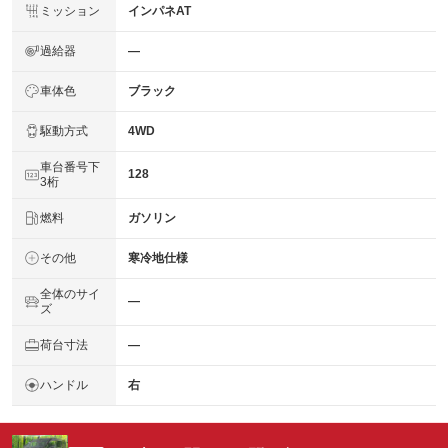
ミッション
インパネAT
過給器
―
車体色
ブラック
駆動方式
4WD
車台番号下
128
3桁
燃料
ガソリン
その他
寒冷地仕様
全体のサイ
―
ズ
荷台寸法
―
ハンドル
右