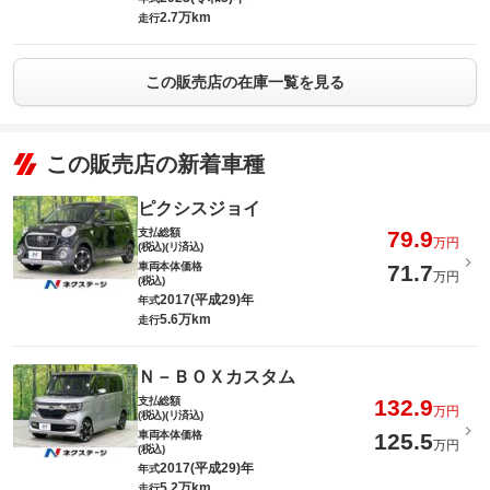
2.7万km
走行
この販売店の在庫一覧を見る
この販売店の新着車種
ピクシスジョイ
支払総額
79.9
万円
(税込)(リ済込)
車両本体価格
71.7
万円
(税込)
2017(平成29)年
年式
5.6万km
走行
Ｎ－ＢＯＸカスタム
支払総額
132.9
万円
(税込)(リ済込)
車両本体価格
125.5
万円
(税込)
2017(平成29)年
年式
5.2万km
走行