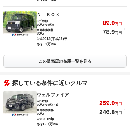
Ｎ－ＢＯＸ
支払総額
89.9
万円
(税込)(リ済込)
車両本体価格
78.9
万円
(税込)
2013(平成25)年
年式
3.1万km
走行
この販売店の在庫一覧を見る
探している条件に近いクルマ
ヴェルファイア
支払総額
259.9
万円
(税込)(リ済込・追)
車両本体価格
246.8
万円
(税込)
2016年
年式
12.3万km
走行