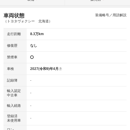
車両状態
装備略号／用語解説
（トヨタヴォクシー 北海道）
走行距離
8.3万km
修復歴
なし
禁煙車
車検
2027(令和9)年4月
?
記録簿
-
輸入認定
-
中古車
輸入経路
-
登録済
-
未使用車
ワン