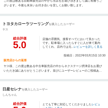
この度は数ある自動車販売店の中から当店をお選び頂きまして誠に有難うご
ざいます。今後も末永いお付き合いを宜しくお願い致します。
トヨタカローラツーリング
を購入したユーザー
ヤス
総合評価
店舗の雰囲気、接客すべてにおいて良かった
5.0
です。駐車場に入ったらすぐに人が来て案内
してくれ、店内では元...
レビューを詳しく見る
投稿日：2022年03月15日 10:30
販売店からの返答
ヤス様、この度は数ある中古車販売店の中からネクステージ摂津店をお選び
いただき誠にありがとうございます。並びにユーザーレビューのご投稿あり
がとうございます。さらにご満足いただけるようアフターサービスを含めご
不明点やご質問などございましたらお気軽にお声がけ下さい。今後とも末永
いお付き合いよろしくお願いいたします！
日産セレナ
を購入したユーザー
しんちゃん
総合評価
とても丁寧に対応してくださりました
レビュ