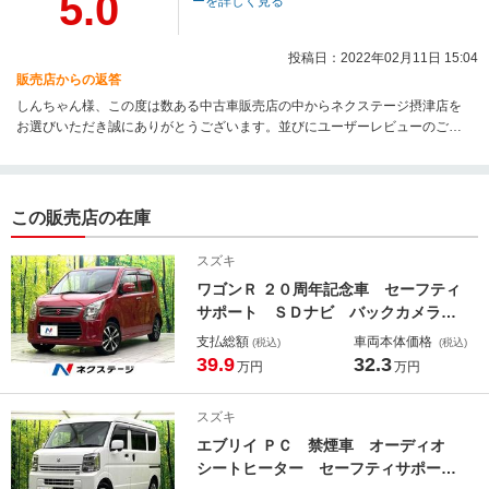
5.0
ーを詳しく見る
投稿日：2022年02月11日 15:04
販売店からの返答
しんちゃん様、この度は数ある中古車販売店の中からネクステージ摂津店を
お選びいただき誠にありがとうございます。並びにユーザーレビューのご投
稿ありがとうございます。さらにご満足いただけるようアフターサービスを
含めご不明点やご質問などございましたらお気軽にお声がけ下さい。今後と
も末永いお付き合いよろしくお願いいたします！
この販売店の在庫
スズキ
ワゴンＲ ２０周年記念車 セーフティ
サポート ＳＤナビ バックカメラ
シートヒーター スマートキー ＨＩ
支払総額
車両本体価格
(税込)
(税込)
Ｄヘッドラ井と ＥＴＣ 純正１５イ
39.9
32.3
万円
万円
ンチアルミ オートライト オートエ
アコン Ｂｌｕｅｔｏｏｔｈ再生 禁
スズキ
煙車
エブリイ ＰＣ 禁煙車 オーディオ
シートヒーター セーフティサポー