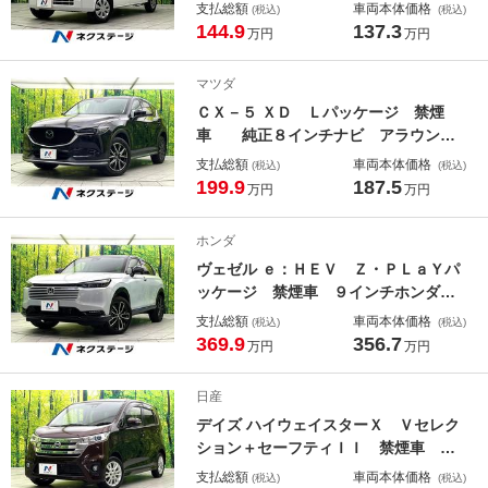
ト ＥＴＣ ドライブレコーダー 電
支払総額
車両本体価格
(税込)
(税込)
動格納ミラー キーレス ＬＥＤヘッ
144.9
137.3
万円
万円
ド オートライト 純正１２インチホ
イール キーレス 横滑り防止装置
マツダ
ＣＸ－５ ＸＤ Ｌパッケージ 禁煙
車 純正８インチナビ アラウンド
ビュモニター ヘッドアップディスプ
支払総額
車両本体価格
(税込)
(税込)
レイ メモリーシート シートヒータ
199.9
187.5
万円
万円
ー パワーリアゲート パワーシー
ト パドルシフト レーダークルーズ
ホンダ
コントロール
ヴェゼル ｅ：ＨＥＶ Ｚ・ＰＬａＹパ
ッケージ 禁煙車 ９インチホンダコ
ネクトディスプレイ バックカメラ
支払総額
車両本体価格
(税込)
(税込)
ホンダセンシング シートヒーター
369.9
356.7
万円
万円
パワーバックドア ＬＥＤヘッド 純
正１８インチアルミ パドルシフト
日産
ＥＴＣ２．０ ドラレコ スマートキ
デイズ ハイウェイスターＸ Ｖセレク
ー
ション＋セーフティＩＩ 禁煙車 ア
ラウンドビューモニター エマージェ
支払総額
車両本体価格
(税込)
(税込)