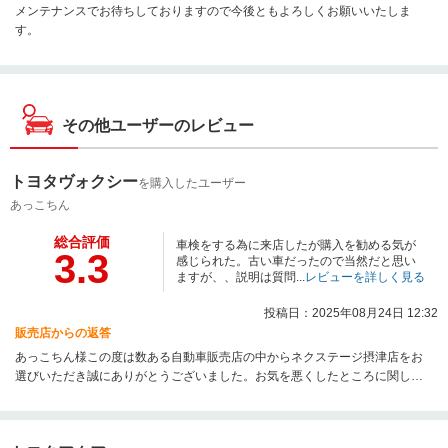
メンテナンスでお待ちしておりますので今後ともよろしくお願いいたしま
す。
その他ユーザーのレビュー
トヨタヴォクシー
を購入したユーザー
あっこちん
総合評価
車検をする為に来店したが購入を勧める気が
3.3
感じられた。古い車だったので当然だと思い
ますが、、説明は質問...
レビューを詳しく見る
投稿日：2025年08月24日 12:32
販売店からの返答
あっこちん様この度は数ある自動車販売店の中からネクステージ摂津店をお
選びいただき誠にありがとうございました。お気を悪くしたところに関して
は大変無視わけございません。ご納車までしっかりと準備させていただきま
すので、今後とも末永くよろしくお願い致します。