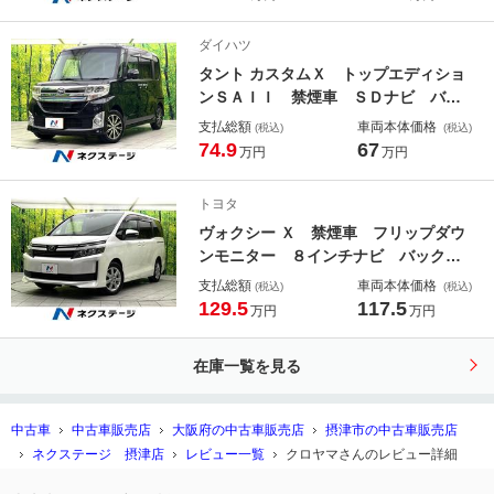
ＴＣ スマートキー パドルシフト
Ｂｌｕｅｔｏｏｔｈ再生 フルセグＴ
ダイハツ
Ｖ オートエアコン
タント カスタムＸ トップエディショ
ンＳＡＩＩ 禁煙車 ＳＤナビ バッ
クカメラ 両側パワースライドドア
支払総額
車両本体価格
(税込)
(税込)
衝突軽減ブレーキ ドライブレコーダ
74.9
67
万円
万円
ー ＥＴＣ ＬＥＤヘッドライト ス
マートキー Ｂｌｕｅｔｏｏｔｈ再
トヨタ
生 フルセグＴＶ オートエアコン
ヴォクシー Ｘ 禁煙車 フリップダウ
ンモニター ８インチナビ バックカ
メラ セーフティセンス 両側パワー
支払総額
車両本体価格
(税込)
(税込)
スライドドア ドライブレコーダー
129.5
117.5
万円
万円
ＬＥＤヘッドライト スマートキー
ＥＴＣ アイドリングストップ オー
在庫一覧を見る
トエアコン
中古車
中古車販売店
大阪府の中古車販売店
摂津市の中古車販売店
ネクステージ 摂津店
レビュー一覧
クロヤマさんのレビュー詳細