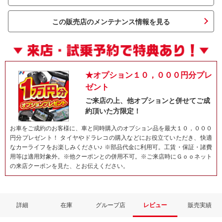
この販売店のメンテナンス情報を見る
★オプション１０，０００円分プレ
ゼント
ご来店の上、他オプションと併せてご成
約頂いた方限定！
ネット予約でキャンペーンに応募しよ
お車をご成約のお客様に、車と同時購入のオプション品を最大１０，０００
円分プレゼント！ タイヤやドラレコの購入などにお役立ていただき、快適
なカーライフをお楽しみください♪ ※部品代金に利用可。工賃・保証・諸費
用等は適用対象外。※他クーポンとの併用不可。※ご来店時にＧｏｏネット
の来店クーポンを見た、とお伝えください。
詳細
在庫
グループ店
レビュー
販売実績