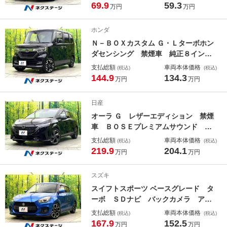
ンシーブレーキ ディスプレイオーデ
69.9
59.3
万円
万円
ィオ インテリジェントキー アイド
リングストップ 純正１４インチアル
ホンダ
ミホイール Ｂｌｕｅｔｏｏｔｈ ド
Ｎ－ＢＯＸカスタム Ｇ・Ｌターボホン
アバイザー
ダセンシング 禁煙車 純正８インチ
ナビ 両側パワースライドドア バッ
支払総額
車両本体価格
(税込)
(税込)
クカメラ レーダークルーズコントロ
144.9
134.3
万円
万円
ール ホンダセンシング パドルシフ
ト オートエアコン オートライト
日産
ドライブレコーダー ＥＴＣ スマー
オーラ Ｇ レザーエディション 禁煙
トキー
車 ＢＯＳＥプレミアムサウンド 純
正９インチナビ アラウンドビューモ
支払総額
車両本体価格
(税込)
(税込)
ニター プロパイロット インテリジ
219.9
204.1
万円
万円
ェントルームミラー シートヒータ
ー ＥＴＣ 電子パーキング フルセ
スズキ
グＴＶ Ｂｌｕｅｔｏｏｔｈ
スイフトスポーツ ベースグレード タ
ーボ ＳＤナビ バックカメラ アダ
プティブクルーズコントロール シー
支払総額
車両本体価格
(税込)
(税込)
トヒーター ドライブレコーダー Ｅ
167.9
152.5
万円
万円