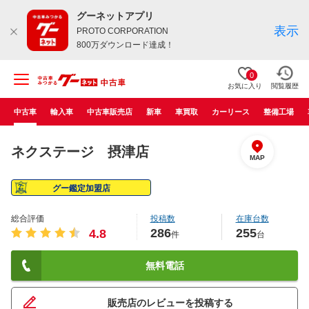
グーネットアプリ
表示
PROTO CORPORATION
800万ダウンロード達成！
0
お気に入り
閲覧履歴
中古車
輸入車
中古車販売店
新車
車買取
カーリース
整備工場
ネクステージ 摂津店
MAP
グー鑑定加盟店
総合評価
投稿数
在庫台数
286
255
4.8
件
台
無料電話
販売店のレビューを投稿する