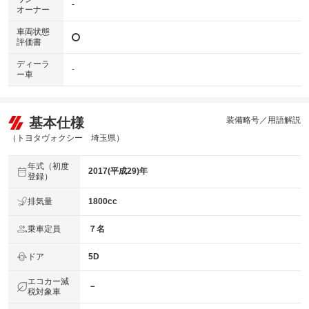
-
オーナー
車両状態
評価書
ディーラ
-
ー車
基本仕様
装備略号／用語解説
（トヨタヴォクシー 埼玉県）
年式（初度
2017(平成29)年
登録）
排気量
1800cc
乗車定員
７名
ドア
5D
エコカー減
－
税対象車