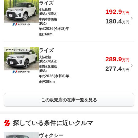
ライズ
支払総額
192.9
万円
(税込)(リ済込)
車両本体価格
180.4
万円
(税込)
2026(令和8)年
年式
6km
走行
ライズ
グーネットセレクト
支払総額
289.9
万円
(税込)(リ済込)
車両本体価格
277.4
万円
(税込)
2026(令和8)年
年式
39km
走行
この販売店の在庫一覧を見る
探している条件に近いクルマ
ヴォクシー