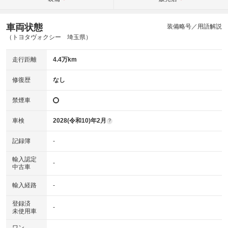
車両状態
装備略号／用語解説
（トヨタヴォクシー 埼玉県）
走行距離
4.4万km
修復歴
なし
禁煙車
車検
2028(令和10)年2月
?
記録簿
-
輸入認定
-
中古車
輸入経路
-
登録済
-
未使用車
ワン