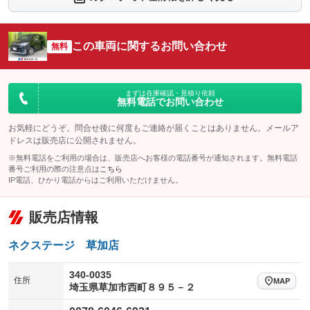
シートエアコン
全周囲カメラ
：装備なし
：装備なし
サイドカメラ
ルーフレール
この車両に関するお問い合わせ
：装備なし
無料
：装備なし
エアサスペンション
ヘッドライトウォッシャー
：装備なし
：装備なし
装備略号／用語解説
まずは在庫確認・見積り依頼
無料電話でお問い合わせ
お気軽にどうぞ。問合せ後に何度もご連絡が届くことはありません。メールア
ドレスは販売店に公開されません。
※無料電話をご利用の場合は、販売店へお客様の電話番号が通知されます。無料電話
番号ご利用の際の注意点は
こちら
IP電話、ひかり電話からはご利用いただけません。
販売店情報
ネクステージ 草加店
340-0035
住所
MAP
埼玉県草加市西町８９５－２