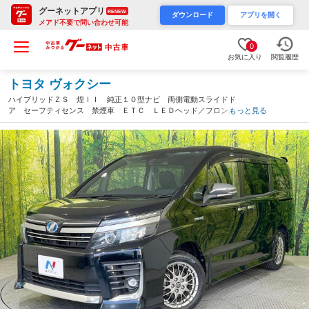
グーネットアプリ
RENEW
ダウンロード
アプリを開く
メアド不要で問い合わせ可能
0
お気に入り
閲覧履歴
トヨタ ヴォクシー
ハイブリッドＺＳ 煌ＩＩ 純正１０型ナビ 両側電動スライドド
ア セーフティセンス 禁煙車 ＥＴＣ ＬＥＤヘッド／フロント
もっと見る
フォグ スマートキー オートマチックハイビーム 純正１６イン
チＡＷ デュアルエアコン 革巻きステアリング（埼玉県）