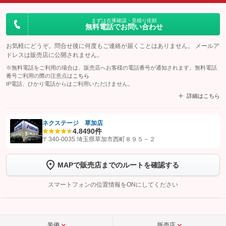
まずは在庫確認・見積り依頼
無料電話でお問い合わせ
お気軽にどうぞ。問合せ後に何度もご連絡が届くことはありません。 メールア
ドレスは販売店に公開されません。
※無料電話をご利用の場合は、販売店へお客様の電話番号が通知されます。無料電話
番号ご利用の際の注意点は
こちら
IP電話、ひかり電話からはご利用いただけません。
詳細はこちら
ネクステージ 草加店
4.8
490件
【STEP1】
認証画面でグーネットを友だち追加してから「許可する」ボタンを押
〒340-0035 埼玉県草加市西町８９５－２
します
MAPで販売店までのルートを確認する
【STEP2】
トーク画面で
ボタンをタップして問い合わせを
完了してください。
スマートフォンの位置情報をONにしてください
こちら
装備
販売店