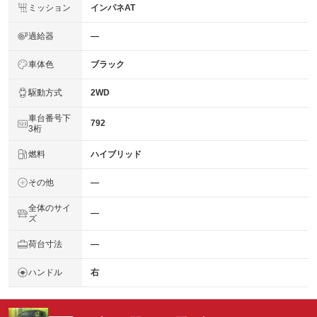
ミッション
インパネAT
過給器
―
車体色
ブラック
駆動方式
2WD
車台番号下
792
3桁
燃料
ハイブリッド
その他
―
全体のサイ
―
ズ
荷台寸法
―
ハンドル
右