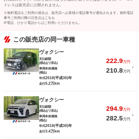
ドレスは販売店に公開されません。
※無料電話をご利用の場合は、販売店へお客様の電話番号が通知されます。無料電話
番号ご利用の際の注意点は
こちら
IP電話、ひかり電話からはご利用いただけません。
この販売店の同一車種
ヴォクシー
支払総額
222.9
万円
(税込)(リ済込)
車両本体価格
210.8
万円
(税込)
2018(平成30)年
年式
5.2万km
走行
ヴォクシー
支払総額
294.9
万円
(税込)(リ済込)
車両本体価格
282.5
万円
(税込)
2018(平成30)年
年式
3.4万km
走行