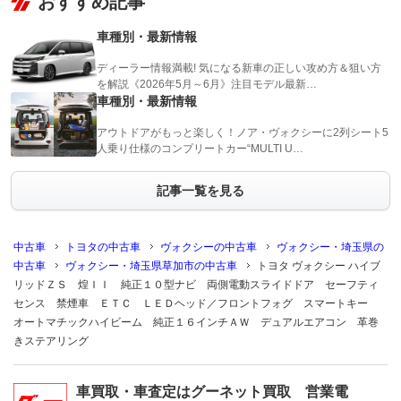
おすすめ記事
車種別・最新情報
ディーラー情報満載! 気になる新車の正しい攻め方＆狙い方
を解説《2026年5月～6月》注目モデル最新…
車種別・最新情報
アウトドアがもっと楽しく！ノア・ヴォクシーに2列シート5
人乗り仕様のコンプリートカー“MULTI U…
記事一覧を見る
中古車
トヨタの中古車
ヴォクシーの中古車
ヴォクシー・埼玉県の
中古車
ヴォクシー・埼玉県草加市の中古車
トヨタ ヴォクシー ハイブ
リッドＺＳ 煌ＩＩ 純正１０型ナビ 両側電動スライドドア セーフティ
センス 禁煙車 ＥＴＣ ＬＥＤヘッド／フロントフォグ スマートキー
オートマチックハイビーム 純正１６インチＡＷ デュアルエアコン 革巻
きステアリング
車買取・車査定はグーネット買取 営業電