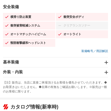
安全装備
横滑り防止装置
衝突安全ボディ
：装備あり
：装備あり
衝突被害軽減システム
クリアランスソナー
：装備あり
：装備なし
オートマチックハイビーム
オートライト
：装備あり
：装備あり
頸部衝撃緩和ヘッドレスト
：装備あり
装備略号／用語解説
基本装備
エアバッグ：運転席/助手席
外装・内装
：装備あり
スライドドア：両面電動
カーナビ：SDナビ
：装備あり
：装備あり
【注】販売は、当店に直接ご来場頂けるお客様を優先させていただきます。◆
お取置きはいたしません。◆在庫の有無をご確認お願いします。※販売は一般
サンルーフ
ABS
TV：フルセグ
：装備なし
：装備あり
：装備あり
のお客様に限ります。
エアコン
Wエアコン
オーディオ：CDまたはCDチェンジャー／ミュージックサーバー
：装備あり
：装備なし
：装備あり
リフトアップ
パワーステアリング
カタログ情報(新車時)
ビジュアル：-／DVD再生
：装備なし
：装備あり
：装備あり