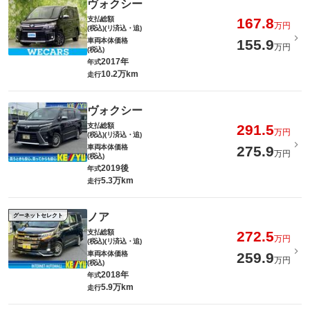
ヴォクシー
支払総額
167.8
万円
(税込)(リ済込・追)
車両本体価格
155.9
万円
(税込)
2017年
年式
10.2万km
走行
ヴォクシー
支払総額
291.5
万円
(税込)(リ済込・追)
車両本体価格
275.9
万円
(税込)
2019後
年式
5.3万km
走行
ノア
グーネットセレクト
支払総額
272.5
万円
(税込)(リ済込・追)
車両本体価格
259.9
万円
(税込)
2018年
年式
5.9万km
走行