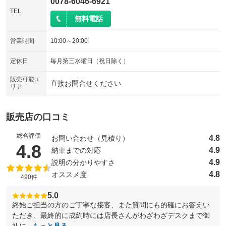
0078-6046-6921
TEL
無料電話
営業時間
10:00～20:00
定休日
毎月第三水曜日（祝日除く）
販売可能エ
直接お問合せください
リア
販売店の口コミ
総合評価
4.8
お問い合わせ（見積り）
（5点満点中）
4.8
4.9
納車までの対応
4.9
説明の分かりやすさ
4.8
オススメ度
490件
5.0
終始ご担当の方のご丁寧な接客、また質問にも的確にお答えい
ただき、最終的に成約時には店長さんがわざわざデスクまで御