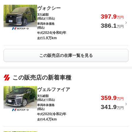
ヴォクシー
支払総額
397.9
万円
(税込)(リ済込)
車両本体価格
386.1
万円
(税込)
2024(令和6)年
年式
1.9万km
走行
この販売店の在庫一覧を見る
この販売店の新着車種
ヴェルファイア
支払総額
359.9
万円
(税込)(リ済込)
車両本体価格
341.9
万円
(税込)
2020(令和2)年
年式
4.4万km
走行