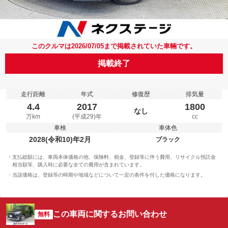
このクルマは2026/07/05まで掲載されていた車輛です。
掲載終了
走行距離
年式
修復歴
排気量
4.4
2017
1800
なし
万km
(平成29)年
cc
車検
車体色
2028(令和10)年2月
ブラック
支払総額には、車両本体価格の他、保険料、税金、登録等に伴う費用、リサイクル預託金
相当額等、購入時に必要な全ての費用が含まれています。
当該価格は、登録等の時期や地域などについて一定の条件を付した価格になります。
この車両に関するお問い合わせ
無料