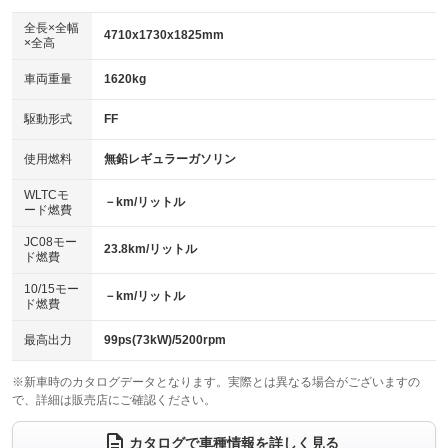
ダウンヒルアシストコントロール
アルミホイール：16インチ
：装備なし
：装備あり
全長×全幅
4710x1730x1825mm
×全高
パワーウィンドウ
盗難防止システム
革シート
ハーフレザーシート
：装備あり
：装備あり
：装備なし
：装備なし
車両重量
1620kg
アイドリングストップ
ドライブレコーダー
キーレス
LEDヘッドランプ
：装備あり
：装備なし
：装備あり
：装備あり
USB入力端子
Bluetooth接続
駆動形式
FF
HID(キセノンライト)
ポータブルナビ
：装備なし
：装備あり
：装備なし
：装備なし
100V電源
クリーンディーゼル
バックカメラ
ETC
使用燃料
無鉛レギュラーガソリン
：装備なし
：装備なし
：装備なし
：装備あり
センターデフロック
エアロ
スマートキー
：装備なし
WLTCモ
：装備なし
：装備あり
－km/リットル
ード燃費
レンタカーアップ
展示・試乗車
ローダウン
ランフラットタイヤ
：装備なし
：装備なし
：装備なし
：装備なし
JC08モー
23.8km/リットル
ド燃費
電動格納ミラー
パワーシート
3列シート
：装備あり
：装備なし
：装備あり
10/15モー
装備略号／用語解説
－km/リットル
ベンチシート
フルフラットシート
ド燃費
：装備なし
：装備なし
チップアップシート
オットマン
：装備なし
：装備なし
最高出力
99ps(73kW)/5200rpm
電動格納サードシート
シートヒーター
：装備なし
：装備なし
※新車時のカタログデータとなります。実際とは異なる場合がございますの
で、詳細は販売店にご確認ください。
ウォークスルー
後席モニター
：装備あり
：装備なし
電動リアゲート
フロントカメラ
カタログで車種情報を詳しく見る
：装備なし
：装備なし