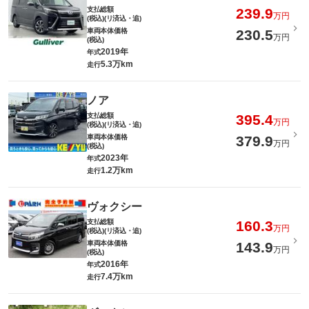
支払総額
239.9
万円
(税込)(リ済込・追)
車両本体価格
230.5
万円
(税込)
2019年
年式
5.3万km
走行
ノア
支払総額
395.4
万円
(税込)(リ済込・追)
車両本体価格
379.9
万円
(税込)
2023年
年式
1.2万km
走行
ヴォクシー
支払総額
160.3
万円
(税込)(リ済込・追)
車両本体価格
143.9
万円
(税込)
2016年
年式
7.4万km
走行