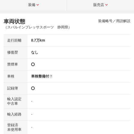
装備
販売店
車両状態
装備略号／用語解説
（スバルインプレッサスポーツ 静岡県）
走行距離
8.7万km
修復歴
なし
禁煙車
車検
車検整備付
?
記録簿
輸入認定
-
中古車
輸入経路
-
登録済
-
未使用車