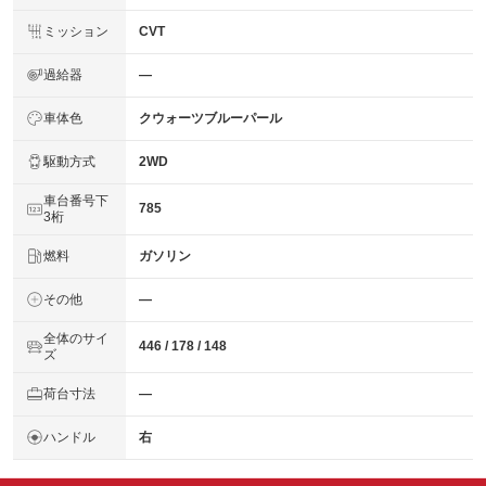
ミッション
CVT
過給器
―
車体色
クウォーツブルーパール
駆動方式
2WD
車台番号下
785
3桁
燃料
ガソリン
その他
―
全体のサイ
446 / 178 / 148
ズ
荷台寸法
―
ハンドル
右