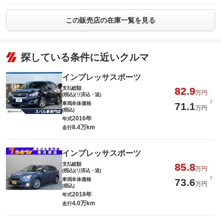
この販売店の在庫一覧を見る
探している条件に近いクルマ
インプレッサスポーツ
支払総額
82.9
万円
(税込)(リ済込・追)
車両本体価格
71.1
万円
(税込)
2016年
年式
8.4万km
走行
インプレッサスポーツ
支払総額
85.8
万円
(税込)(リ済込・追)
車両本体価格
73.6
万円
(税込)
2018年
年式
4.0万km
走行