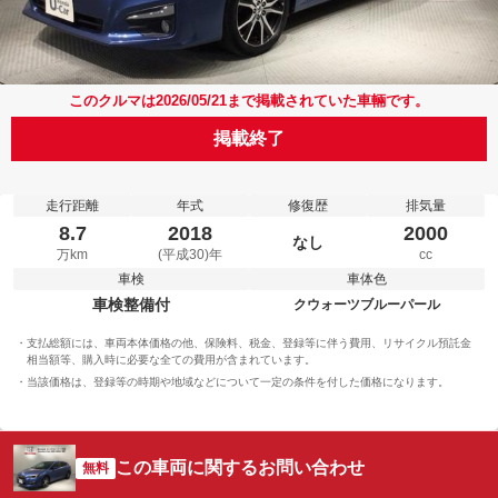
このクルマは2026/05/21まで掲載されていた車輛です。
掲載終了
走行距離
年式
修復歴
排気量
8.7
2018
2000
なし
万km
(平成30)年
cc
車検
車体色
車検整備付
クウォーツブルーパール
支払総額には、車両本体価格の他、保険料、税金、登録等に伴う費用、リサイクル預託金
相当額等、購入時に必要な全ての費用が含まれています。
当該価格は、登録等の時期や地域などについて一定の条件を付した価格になります。
この車両に関するお問い合わせ
無料