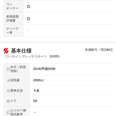
ワン
オーナー
車両状態
評価書
ディーラ
-
ー車
基本仕様
装備略号／用語解説
（スバルインプレッサスポーツ 静岡県）
年式（初度
2018(平成30)年
登録）
排気量
2000cc
乗車定員
５名
ドア
5D
エコカー減
－
税対象車