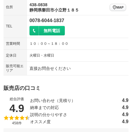
438-0838
住所
MAP
静岡県磐田市小立野１８５
0078-6044-1837
TEL
無料電話
営業時間
１０：００～１８：００
定休日
火曜日・水曜日
販売可能エ
直接お問合せください
リア
販売店の口コミ
総合評価
4.9
お問い合わせ（見積り）
（5点満点中）
4.9
4.9
納車までの対応
4.9
説明の分かりやすさ
4.9
オススメ度
458件