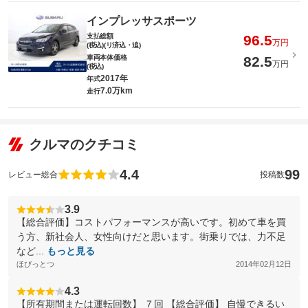
インプレッサスポーツ
支払総額
96.5
万円
(税込)(リ済込・追)
車両本体価格
82.5
万円
(税込)
2017年
年式
7.0万km
走行
クルマのクチコミ
4.4
99
レビュー総合
投稿数
3.9
【総合評価】コストパフォーマンスが高いです。初めて車を買
う方、新社会人、女性向けだと思います。街乗りでは、力不足
など...
もっと見る
ほびっとつ
2014年02月12日
4.3
【所有期間または運転回数】 ７回 【総合評価】 自慢できるい