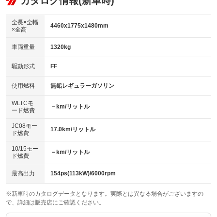
カタログ情報(新車時)
：装備なし
：装備あり
ビジュアル：-／DVD再生
：装備あり
ダウンヒルアシストコントロール
：装備なし
アルミホイール：アルミホイール
全長×全幅
：装備あり
4460x1775x1480mm
×全高
パワーウィンドウ
盗難防止システム
：装備あり
：装備あり
革シート
ハーフレザーシート
：装備なし
：装備なし
車両重量
1320kg
アイドリングストップ
ドライブレコーダー
：装備なし
：装備あり
キーレス
LEDヘッドランプ
：装備あり
：装備あり
USB入力端子
Bluetooth接続
駆動形式
FF
：装備あり
：装備あり
HID(キセノンライト)
ポータブルナビ
：装備なし
：装備なし
100V電源
クリーンディーゼル
使用燃料
無鉛レギュラーガソリン
：装備なし
：装備なし
バックカメラ
ETC
：装備あり
：装備なし
センターデフロック
：装備なし
WLTCモ
エアロ
スマートキー
－km/リットル
：装備なし
：装備あり
ード燃費
レンタカーアップ
展示・試乗車
：装備なし
：装備なし
ローダウン
ランフラットタイヤ
：装備なし
：装備なし
JC08モー
17.0km/リットル
ド燃費
電動格納ミラー
：装備あり
パワーシート
3列シート
：装備なし
：装備なし
10/15モー
装備略号／用語解説
－km/リットル
ド燃費
ベンチシート
フルフラットシート
：装備なし
：装備なし
チップアップシート
オットマン
最高出力
154ps(113kW)/6000rpm
：装備なし
：装備なし
電動格納サードシート
シートヒーター
：装備なし
：装備なし
※新車時のカタログデータとなります。実際とは異なる場合がございますの
で、詳細は販売店にご確認ください。
ウォークスルー
後席モニター
：装備なし
：装備なし