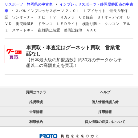
サスポーツ・静岡県の中古車
インプレッサスポーツ・静岡県磐田市の中古
車
スバル インプレッサスポーツ ２．０ｉ－Ｌアイサイト 最長５年保
証 ワンオ－ナ－ ナビ ＴＶ Ｒカメラ ＣＤ録音 ＢＴオ－ディオ Ｄ
ＶＤ 衝突軽減Ｂ ドラレコ ＬＥＤライト 横滑り防止 クルコン アル
ミ スマ－トキ－ 盗難防止装置 整備記録簿 ＡＡＣ
車買取・車査定はグーネット買取 営業電
話なし
【日本最大級の加盟店数】約30万のデータから予
想以上の高額査定を実現！
質問はコチラ
ヘルプ
推奨環境
個人情報保護方針
企業情報
採用情報
利用規約
個人情報の取扱いについて