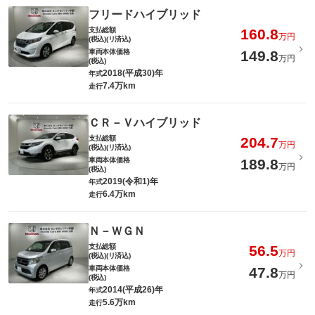
フリードハイブリッド
支払総額
160.8
万円
(税込)(リ済込)
車両本体価格
149.8
万円
(税込)
2018(平成30)年
年式
7.4万km
走行
ＣＲ－Ｖハイブリッド
支払総額
204.7
万円
(税込)(リ済込)
車両本体価格
189.8
万円
(税込)
2019(令和1)年
年式
6.4万km
走行
Ｎ－ＷＧＮ
支払総額
56.5
万円
(税込)(リ済込)
車両本体価格
47.8
万円
(税込)
2014(平成26)年
年式
5.6万km
走行