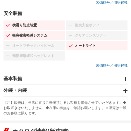
装備略号／用語解説
安全装備
横滑り防止装置
衝突安全ボディ
：装備あり
：装備なし
衝突被害軽減システム
クリアランスソナー
：装備あり
：装備なし
オートマチックハイビーム
オートライト
：装備なし
：装備あり
頸部衝撃緩和ヘッドレスト
：装備なし
装備略号／用語解説
基本装備
エアバッグ：運転席/助手席/サイド
外装・内装
：装備あり
スライドドア
カーナビ：メモリーナビ他
：装備なし
：装備あり
【注】販売は、当店に直接ご来場頂けるお客様を優先させていただきます。◆
お取置きはいたしません。◆在庫の有無をご確認お願いします。※販売は一般
サンルーフ
ABS
TV：フルセグ
：装備なし
：装備あり
：装備あり
のお客様に限ります。
エアコン
Wエアコン
オーディオ：CDまたはCDチェンジャー／ミュージックプレイヤー接続
：装備あり
：装備あり
：装備あり
可／ミュージックサーバー
リフトアップ
パワーステアリング