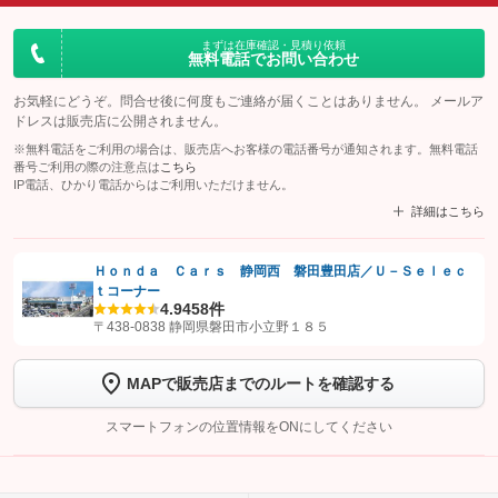
まずは在庫確認・見積り依頼
無料電話でお問い合わせ
お気軽にどうぞ。問合せ後に何度もご連絡が届くことはありません。 メールア
ドレスは販売店に公開されません。
※無料電話をご利用の場合は、販売店へお客様の電話番号が通知されます。無料電話
番号ご利用の際の注意点は
こちら
IP電話、ひかり電話からはご利用いただけません。
詳細はこちら
Ｈｏｎｄａ Ｃａｒｓ 静岡西 磐田豊田店／Ｕ－Ｓｅｌｅｃ
ｔコーナー
【STEP1】
認証画面でグーネットを友だち追加してから「許可する」ボタンを押
4.9
458件
します
〒438-0838 静岡県磐田市小立野１８５
【STEP2】
トーク画面で
ボタンをタップして問い合わせを
MAPで販売店までのルートを確認する
完了してください。
スマートフォンの位置情報をONにしてください
こちら