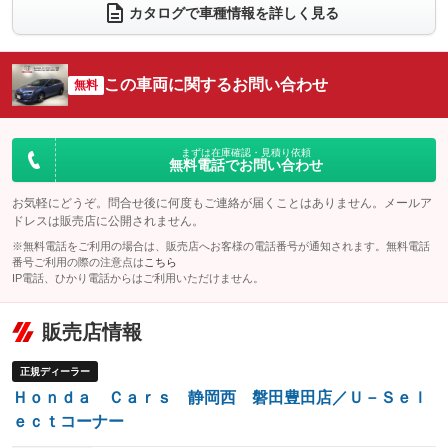
カタログで車種情報を詳しく見る
電動リアゲート
フロントカメラ
：装備なし
：装備なし
シートエアコン
全周囲カメラ
：装備なし
：装備なし
この車両に関するお問い合わせ
サイドカメラ
無料
ルーフレール
：装備なし
：装備なし
エアサスペンション
ヘッドライトウォッシャー
：装備なし
：装備なし
装備略号／用語解説
まずは在庫確認・見積り依頼
無料電話でお問い合わせ
お気軽にどうぞ。問合せ後に何度もご連絡が届くことはありません。メールア
ドレスは販売店に公開されません。
※無料電話をご利用の場合は、販売店へお客様の電話番号が通知されます。無料電話
番号ご利用の際の注意点は
こちら
IP電話、ひかり電話からはご利用いただけません。
販売店情報
正規ディーラー
Ｈｏｎｄａ Ｃａｒｓ 静岡西 磐田豊田店／Ｕ－Ｓｅｌ
ｅｃｔコーナー