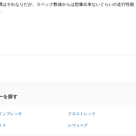
費はそれなりだが、スペック数値からは想像出来ないぐらいの走行性能
.
ーを探す
インプレッサ
クロストレック
ＸＶ
レヴォーグ