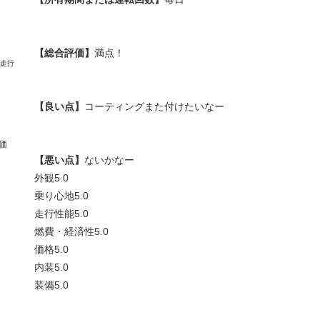
【総合評価】
満点！
【良い点】
コーティングまた付けたいなー
価
【悪い点】
ないかなー
外観
5.0
乗り心地
5.0
走行性能
5.0
燃費・経済性
5.0
価格
5.0
内装
5.0
装備
5.0