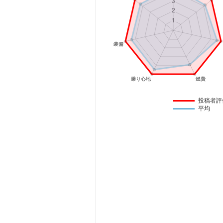
マガジン
車カタログ
自動車ローン
保険
投稿者評
平均
レビュー
価格相場
教習所
用語集