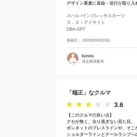
デザイン要素に直線・並行が取り入れ
スバル /インプレッサスポーツ
２．０ｉアイサイト
DBA-GP7
投稿日： 2022年09月23日
konos
埼玉県鴻巣市
「端正」なクルマ
3.6
【このクルマの良い点】
クセが無く、尖り過ぎない見た目。
ボンネットのプレスラインや、そこ
ショルダーラインとテールランプへ