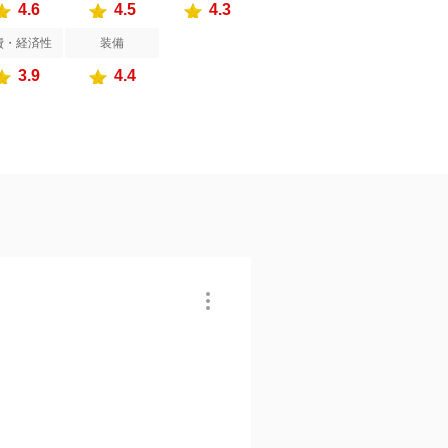
4.6
4.5
4.3
費・経済性
装備
3.9
4.4