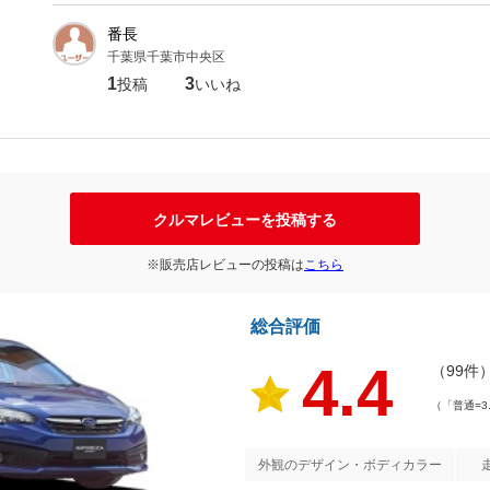
番長
千葉県千葉市中央区
1
3
投稿
いいね
クルマレビューを投稿する
※販売店レビューの投稿は
こちら
総合評価
4.4
（99件
（「普通=3
外観のデザイン・ボディカラー