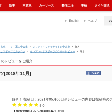
店
新車
車買取
カーリース
整備工場
車検
タイヤ交換
English
ヘルプ
お
中古車
ＧＴ系の中古車
２．０ｉ－Ｌアイサイトの中古車
好き！
ッサスポーツのカタログ
インプレッサスポーツのクルマレビュー
好き！
】のレビューをご紹介
2018年11月]
好き！
投稿日：2021年05月06日
※レビューの内容は投稿時の
5.0
【所有期間または運転回数】
毎日