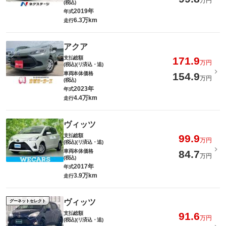
万円
(税込)
2019年
年式
6.3万km
走行
アクア
支払総額
171.9
万円
(税込)(リ済込・追)
車両本体価格
154.9
万円
(税込)
2023年
年式
4.4万km
走行
ヴィッツ
支払総額
99.9
万円
(税込)(リ済込・追)
車両本体価格
84.7
万円
(税込)
2017年
年式
3.9万km
走行
ヴィッツ
グーネットセレクト
支払総額
91.6
万円
(税込)(リ済込・追)