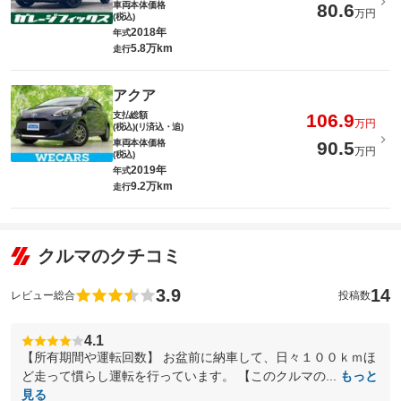
車両本体価格
80.6
万円
(税込)
2018年
年式
5.8万km
走行
アクア
支払総額
106.9
万円
(税込)(リ済込・追)
車両本体価格
90.5
万円
(税込)
2019年
年式
9.2万km
走行
クルマのクチコミ
3.9
14
レビュー総合
投稿数
4.1
【所有期間や運転回数】 お盆前に納車して、日々１００ｋｍほ
ど走って慣らし運転を行っています。 【このクルマの...
もっと
見る