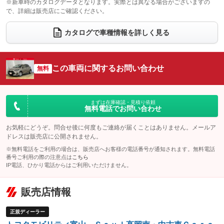
※新車時のカタログデータとなります。実際とは異なる場合がございますの
で、詳細は販売店にご確認ください。
ウォークスルー
後席モニター
：装備なし
：装備なし
電動リアゲート
フロントカメラ
カタログで車種情報を詳しく見る
：装備なし
：装備なし
シートエアコン
全周囲カメラ
：装備なし
：装備なし
サイドカメラ
ルーフレール
この車両に関するお問い合わせ
：装備なし
無料
：装備なし
エアサスペンション
ヘッドライトウォッシャー
：装備なし
：装備なし
装備略号／用語解説
まずは在庫確認・見積り依頼
無料電話でお問い合わせ
お気軽にどうぞ。問合せ後に何度もご連絡が届くことはありません。メールア
ドレスは販売店に公開されません。
※無料電話をご利用の場合は、販売店へお客様の電話番号が通知されます。無料電話
番号ご利用の際の注意点は
こちら
IP電話、ひかり電話からはご利用いただけません。
販売店情報
正規ディーラー