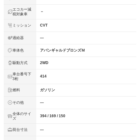
エコカー減
－
税対象車
ミッション
CVT
過給器
―
車体色
アバンギャルドブロンズＭ
駆動方式
2WD
車台番号下
414
3桁
燃料
ガソリン
その他
―
全体のサイ
394 / 169 / 150
ズ
荷台寸法
―