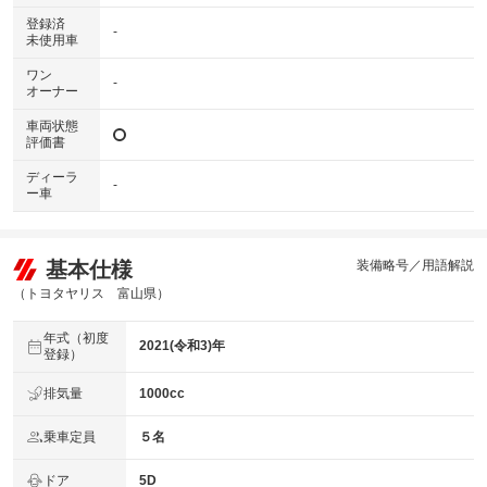
登録済
-
未使用車
ワン
-
オーナー
車両状態
評価書
ディーラ
-
ー車
基本仕様
装備略号／用語解説
（トヨタヤリス 富山県）
年式（初度
2021(令和3)年
登録）
排気量
1000cc
乗車定員
５名
ドア
5D