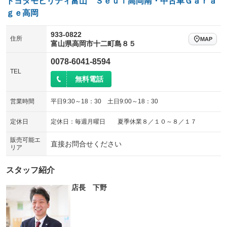
トヨタモビリティ富山 Ｓｅｕｌ高岡南・中古車Ｇａｒａ
ｇｅ高岡
933-0822
住所
MAP
富山県高岡市十二町島８５
0078-6041-8594
TEL
無料電話
営業時間
平日9:30～18：30 土日9:00～18：30
定休日
定休日：毎週月曜日 夏季休業８／１０～８／１７
販売可能エ
直接お問合せください
リア
スタッフ紹介
店長 下野