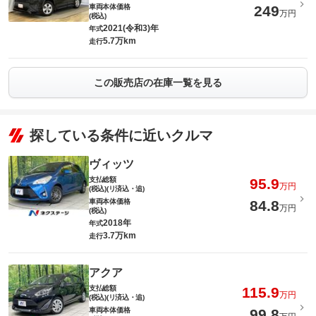
車両本体価格
249
万円
(税込)
2021(令和3)年
年式
5.7万km
走行
この販売店の在庫一覧を見る
探している条件に近いクルマ
ヴィッツ
支払総額
95.9
万円
(税込)(リ済込・追)
車両本体価格
84.8
万円
(税込)
2018年
年式
3.7万km
走行
アクア
支払総額
115.9
万円
(税込)(リ済込・追)
車両本体価格
99.8