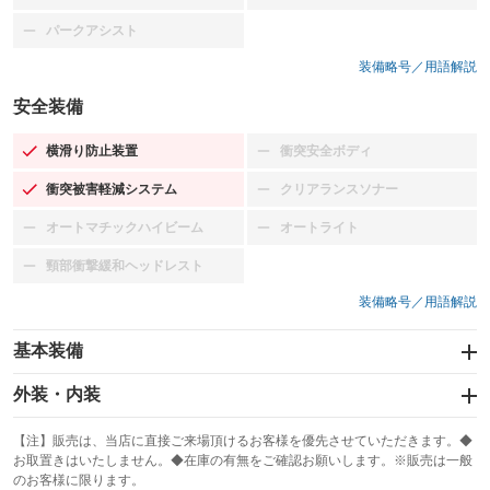
パークアシスト
：装備なし
装備略号／用語解説
安全装備
横滑り防止装置
衝突安全ボディ
：装備あり
：装備なし
衝突被害軽減システム
クリアランスソナー
：装備あり
：装備なし
オートマチックハイビーム
オートライト
：装備なし
：装備なし
頸部衝撃緩和ヘッドレスト
：装備なし
装備略号／用語解説
基本装備
エアバッグ：運転席/助手席/サイド
外装・内装
：装備あり
スライドドア
カーナビ：メモリーナビ他
：装備なし
：装備あり
【注】販売は、当店に直接ご来場頂けるお客様を優先させていただきます。◆
お取置きはいたしません。◆在庫の有無をご確認お願いします。※販売は一般
サンルーフ
ABS
TV
：装備なし
：装備あり
：装備なし
のお客様に限ります。