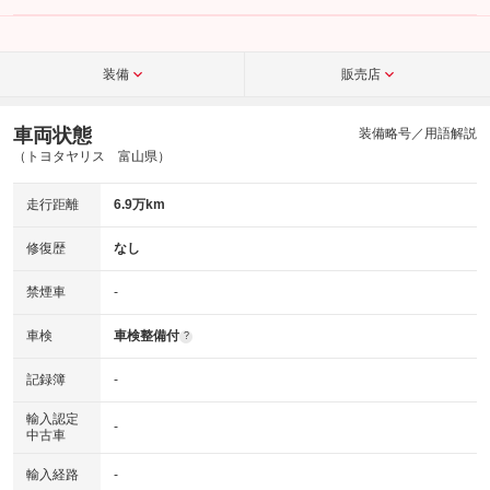
装備
販売店
車両状態
装備略号／用語解説
（トヨタヤリス 富山県）
走行距離
6.9万km
修復歴
なし
禁煙車
-
車検
車検整備付
?
記録簿
-
輸入認定
-
中古車
輸入経路
-