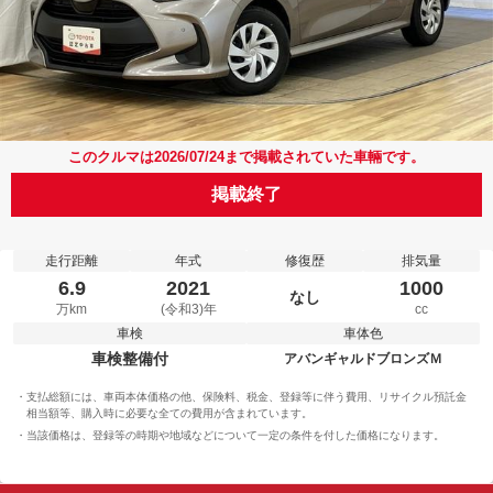
このクルマは2026/07/24まで掲載されていた車輛です。
掲載終了
走行距離
年式
修復歴
排気量
6.9
2021
1000
なし
万km
(令和3)年
cc
車検
車体色
車検整備付
アバンギャルドブロンズＭ
支払総額には、車両本体価格の他、保険料、税金、登録等に伴う費用、リサイクル預託金
相当額等、購入時に必要な全ての費用が含まれています。
当該価格は、登録等の時期や地域などについて一定の条件を付した価格になります。