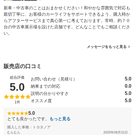
新車・中古車のことはおまかせください！和やかな雰囲気で対応も
親切丁寧に、お客様のカーライフをサポートできるよう、購入時か
らアフターサービスまで真心第一に考えております。常時、約７０
台の中古車展示場を設けた店舗です。どんなことでもご相談くださ
い。
メッセージをもっと見る
販売店の口コミ
総合評価
5.0
お問い合わせ（見積り）
（5点満点中）
5.0
0.0
納車までの対応
5.0
説明の分かりやすさ
5.0
オススメ度
1件
5.0
とても良かったです。
もっと見る
購入した車種：トヨタノア
むんむん
2025年08月31日