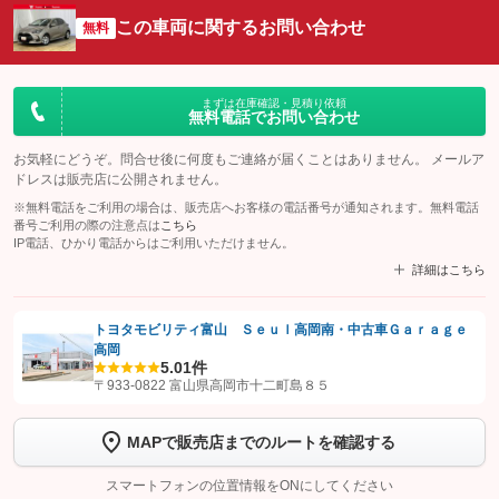
この車両に関するお問い合わせ
無料
まずは在庫確認・見積り依頼
無料電話でお問い合わせ
お気軽にどうぞ。問合せ後に何度もご連絡が届くことはありません。 メールア
ドレスは販売店に公開されません。
※無料電話をご利用の場合は、販売店へお客様の電話番号が通知されます。無料電話
番号ご利用の際の注意点は
こちら
IP電話、ひかり電話からはご利用いただけません。
詳細はこちら
トヨタモビリティ富山 Ｓｅｕｌ高岡南・中古車Ｇａｒａｇｅ
高岡
【STEP1】
認証画面でグーネットを友だち追加してから「許可する」ボタンを押
5.0
1件
します
〒933-0822 富山県高岡市十二町島８５
【STEP2】
トーク画面で
ボタンをタップして問い合わせを
MAPで販売店までのルートを確認する
完了してください。
スマートフォンの位置情報をONにしてください
こちら