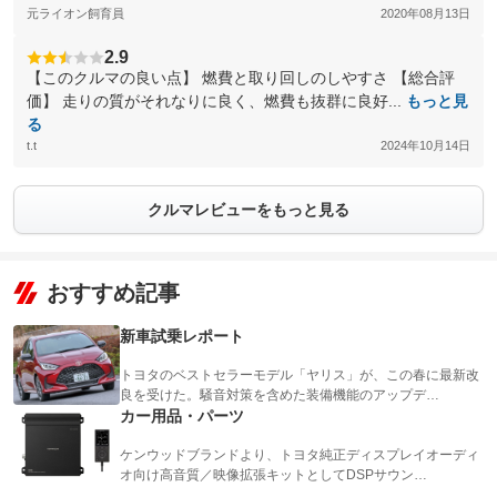
元ライオン飼育員
2020年08月13日
2.9
【このクルマの良い点】 燃費と取り回しのしやすさ 【総合評
価】 走りの質がそれなりに良く、燃費も抜群に良好...
もっと見
る
t.t
2024年10月14日
クルマレビューをもっと見る
おすすめ記事
新車試乗レポート
トヨタのベストセラーモデル「ヤリス」が、この春に最新改
良を受けた。騒音対策を含めた装備機能のアップデ…
カー用品・パーツ
ケンウッドブランドより、トヨタ純正ディスプレイオーディ
オ向け高音質／映像拡張キットとしてDSPサウン…