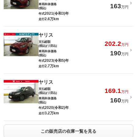
車両本体価格
163
万円
(税込)
2021(令和3)年
年式
2.6万km
走行
ヤリス
支払総額
202.2
万円
(税込)(リ済込)
車両本体価格
190
万円
(税込)
2023(令和5)年
年式
2.7万km
走行
ヤリス
支払総額
169.1
万円
(税込)(リ済込)
車両本体価格
160
万円
(税込)
2020(令和2)年
年式
3.2万km
走行
この販売店の在庫一覧を見る