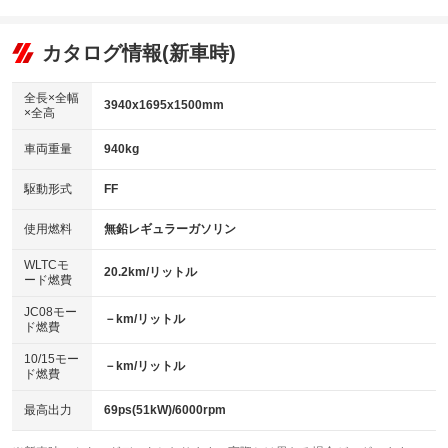
エアコン
Wエアコン
オーディオ
：装備あり
：装備なし
：装備なし
リフトアップ
パワーステアリング
カタログ情報(新車時)
ビジュアル
：装備なし
：装備あり
：装備なし
ダウンヒルアシストコントロール
アルミホイール
：装備なし
：装備なし
全長×全幅
3940x1695x1500mm
×全高
パワーウィンドウ
盗難防止システム
革シート
ハーフレザーシート
：装備あり
：装備あり
：装備なし
：装備なし
車両重量
940kg
アイドリングストップ
ドライブレコーダー
キーレス
LEDヘッドランプ
：装備なし
：装備なし
：装備あり
：装備なし
USB入力端子
Bluetooth接続
駆動形式
FF
HID(キセノンライト)
ポータブルナビ
：装備なし
：装備なし
：装備なし
：装備なし
100V電源
クリーンディーゼル
バックカメラ
ETC
使用燃料
無鉛レギュラーガソリン
：装備なし
：装備なし
：装備あり
：装備あり
センターデフロック
エアロ
スマートキー
：装備なし
WLTCモ
：装備なし
：装備あり
20.2km/リットル
ード燃費
レンタカーアップ
展示・試乗車
ローダウン
ランフラットタイヤ
：装備あり
：装備なし
：装備なし
：装備なし
JC08モー
－km/リットル
ド燃費
電動格納ミラー
パワーシート
3列シート
：装備なし
：装備なし
：装備なし
10/15モー
装備略号／用語解説
－km/リットル
ベンチシート
フルフラットシート
ド燃費
：装備なし
：装備なし
チップアップシート
オットマン
：装備なし
：装備なし
最高出力
69ps(51kW)/6000rpm
電動格納サードシート
シートヒーター
：装備なし
：装備なし