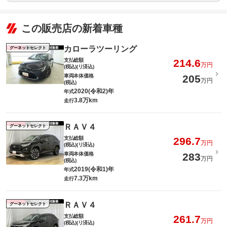
この販売店の新着車種
カローラツーリング
グーネットセレクト
支払総額
214.6
万円
(税込)(リ済込)
車両本体価格
205
万円
(税込)
2020(令和2)年
年式
3.8万km
走行
ＲＡＶ４
グーネットセレクト
支払総額
296.7
万円
(税込)(リ済込)
車両本体価格
283
万円
(税込)
2019(令和1)年
年式
7.3万km
走行
ＲＡＶ４
グーネットセレクト
支払総額
261.7
万円
(税込)(リ済込)