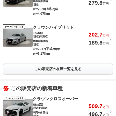
車両本体価格
279.8
万円
(税込)
2020(令和2)年
年式
4.0万km
走行
クラウンハイブリッド
グーネットセレクト
支払総額
202.7
万円
(税込)(リ済込)
車両本体価格
189.8
万円
(税込)
2017(平成29)年
年式
3.1万km
走行
この販売店の在庫一覧を見る
この販売店の新着車種
クラウンクロスオーバー
グーネットセレクト
支払総額
509.7
万円
(税込)(リ済込)
車両本体価格
496.7
万円
(税込)