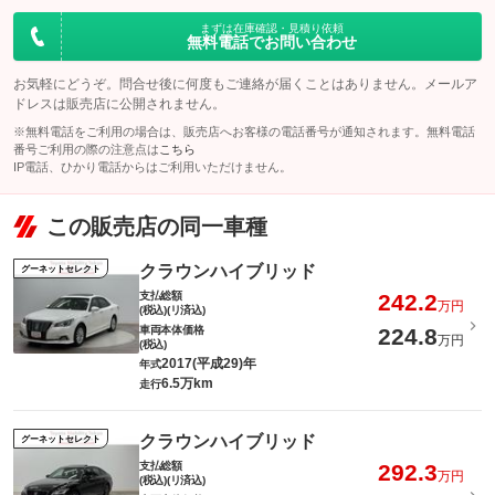
まずは在庫確認・見積り依頼
無料電話でお問い合わせ
お気軽にどうぞ。問合せ後に何度もご連絡が届くことはありません。メールア
ドレスは販売店に公開されません。
※無料電話をご利用の場合は、販売店へお客様の電話番号が通知されます。無料電話
番号ご利用の際の注意点は
こちら
IP電話、ひかり電話からはご利用いただけません。
この販売店の同一車種
クラウンハイブリッド
グーネットセレクト
支払総額
242.2
万円
(税込)(リ済込)
車両本体価格
224.8
万円
(税込)
2017(平成29)年
年式
6.5万km
走行
クラウンハイブリッド
グーネットセレクト
支払総額
292.3
万円
(税込)(リ済込)