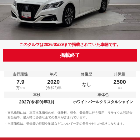
このクルマは2026/05/29まで掲載されていた車輛です。
掲載終了
走行距離
年式
修復歴
排気量
7.9
2020
2500
なし
万km
(令和2)年
cc
車検
車体色
2027(令和9)年3月
ホワイトパールクリスタルシャイン
支払総額には、車両本体価格の他、保険料、税金、登録等に伴う費用、リサイクル預託金
相当額等、購入時に必要な全ての費用が含まれています。
当該価格は、登録等の時期や地域などについて一定の条件を付した価格になります。