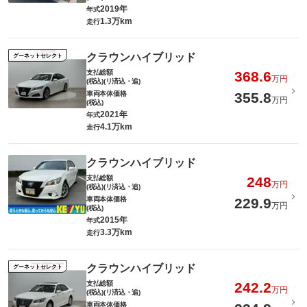
2019年
年式
1.3万km
走行
クラウンハイブリッド
グーネットセレクト
支払総額
368.6
万円
(税込)(リ済込・追)
車両本体価格
355.8
万円
(税込)
2021年
年式
4.1万km
走行
クラウンハイブリッド
支払総額
248
万円
(税込)(リ済込・追)
車両本体価格
229.9
万円
(税込)
2015年
年式
3.3万km
走行
クラウンハイブリッド
グーネットセレクト
支払総額
242.2
万円
(税込)(リ済込・追)
車両本体価格