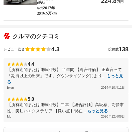
224.8
万円
(税込)
2017年
年式
6.5万km
走行
クルマのクチコミ
4.3
138
レビュー総合
投稿数
4.4
【所有期間または運転回数】 半年間 【総合評価】 正直言って
「期待以上の出来」です。ダウンサイジングにより...
もっと見
る
fejun
2014年10月11日
5.0
【所有期間または運転回数】二年 【総合評価】高級感、高静粛
性、美しいエクステリア 【良い点】現在...
もっと見る
Mc
2020年12月08日