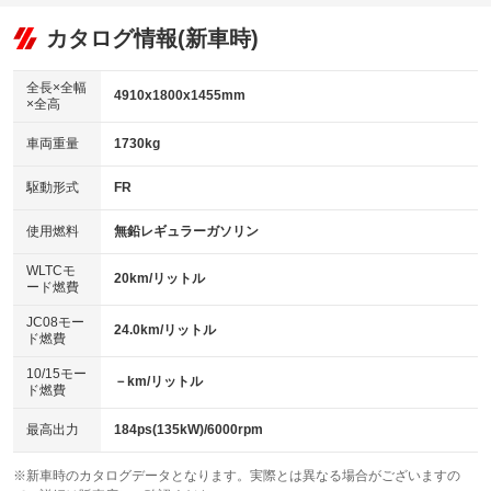
：装備あり
：装備なし
：装備あり
可
リフトアップ
パワーステアリング
カタログ情報(新車時)
：装備なし
：装備あり
ビジュアル：-／DVD再生
：装備あり
ダウンヒルアシストコントロール
：装備なし
アルミホイール：アルミホイール
全長×全幅
：装備あり
4910x1800x1455mm
×全高
パワーウィンドウ
盗難防止システム
：装備あり
：装備あり
革シート
ハーフレザーシート
：装備あり
：装備なし
車両重量
1730kg
アイドリングストップ
ドライブレコーダー
：装備なし
：装備あり
キーレス
LEDヘッドランプ
：装備あり
：装備あり
USB入力端子
Bluetooth接続
駆動形式
FR
：装備なし
：装備あり
HID(キセノンライト)
ポータブルナビ
：装備なし
：装備なし
100V電源
クリーンディーゼル
使用燃料
無鉛レギュラーガソリン
：装備あり
：装備なし
バックカメラ
ETC2.0
：装備あり
：装備あり
センターデフロック
：装備なし
WLTCモ
エアロ
スマートキー
20km/リットル
：装備なし
：装備あり
ード燃費
レンタカーアップ
展示・試乗車
：装備なし
：装備なし
ローダウン
ランフラットタイヤ
：装備なし
：装備なし
JC08モー
24.0km/リットル
ド燃費
電動格納ミラー
：装備あり
パワーシート
3列シート
：装備あり
：装備なし
10/15モー
装備略号／用語解説
－km/リットル
ド燃費
ベンチシート
フルフラットシート
：装備なし
：装備なし
チップアップシート
オットマン
最高出力
184ps(135kW)/6000rpm
：装備なし
：装備なし
電動格納サードシート
シートヒーター
：装備なし
：装備あり
※新車時のカタログデータとなります。実際とは異なる場合がございますの