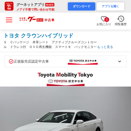
グーネットアプリ
RENEW
ダウンロード
アプリを開く
メアド不要で問い合わせ可能
0
お気に入り
閲覧履歴
トヨタ クラウンハイブリッド
Ｓ Ｃパッケージ 本革シート アクティブクルーズコントロー
ル ドラレコ付 ＤＶＤ再生機能 スマートキ バックモニター
もっと見る
アイスト オートエアコン メモリナビ カーテンエアバッグ 地
デジ ＬＥＤヘッドライト ＡＢＳ アルミ（東京都）
正規販売店認定中古車