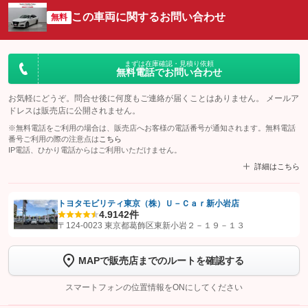
この車両に関するお問い合わせ
無料
まずは在庫確認・見積り依頼
無料電話でお問い合わせ
お気軽にどうぞ。問合せ後に何度もご連絡が届くことはありません。 メールア
ドレスは販売店に公開されません。
※無料電話をご利用の場合は、販売店へお客様の電話番号が通知されます。無料電話
番号ご利用の際の注意点は
こちら
IP電話、ひかり電話からはご利用いただけません。
詳細はこちら
トヨタモビリティ東京（株）Ｕ－Ｃａｒ新小岩店
4.9
142件
【STEP1】
認証画面でグーネットを友だち追加してから「許可する」ボタンを押
〒124-0023 東京都葛飾区東新小岩２－１９－１３
します
MAPで販売店までのルートを確認する
【STEP2】
トーク画面で
ボタンをタップして問い合わせを
完了してください。
スマートフォンの位置情報をONにしてください
こちら