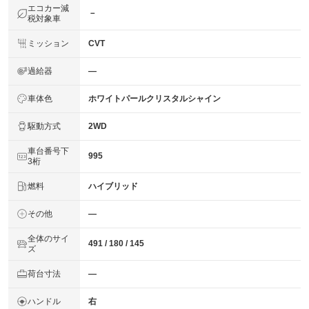
エコカー減
－
税対象車
ミッション
CVT
過給器
―
車体色
ホワイトパールクリスタルシャイン
駆動方式
2WD
車台番号下
995
3桁
燃料
ハイブリッド
その他
―
全体のサイ
491 / 180 / 145
ズ
荷台寸法
―
ハンドル
右