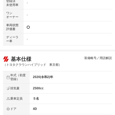
登録済
-
未使用車
ワン
-
オーナー
車両状態
評価書
ディーラ
-
ー車
基本仕様
装備略号／用語解説
（トヨタクラウンハイブリッド 東京都）
年式（初度
2020(令和2)年
登録）
排気量
2500cc
乗車定員
５名
ドア
4D