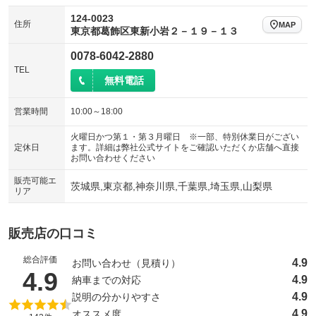
124-0023
住所
MAP
東京都葛飾区東新小岩２－１９－１３
0078-6042-2880
TEL
無料電話
営業時間
10:00～18:00
火曜日かつ第１・第３月曜日 ※一部、特別休業日がござい
定休日
ます。詳細は弊社公式サイトをご確認いただくか店舗へ直接
お問い合わせください
販売可能エ
茨城県,東京都,神奈川県,千葉県,埼玉県,山梨県
リア
販売店の口コミ
総合評価
4.9
お問い合わせ（見積り）
（5点満点中）
4.9
4.9
納車までの対応
4.9
説明の分かりやすさ
4.9
オススメ度