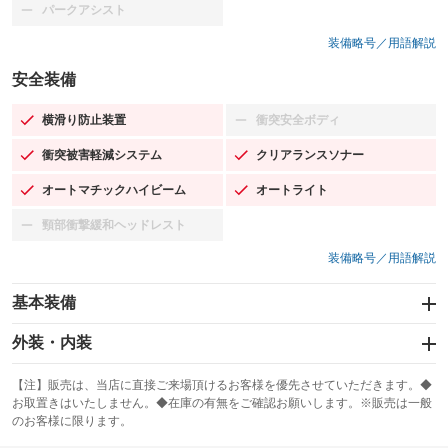
パークアシスト
：装備なし
装備略号／用語解説
安全装備
横滑り防止装置
衝突安全ボディ
：装備あり
：装備なし
衝突被害軽減システム
クリアランスソナー
：装備あり
：装備あり
オートマチックハイビーム
オートライト
：装備あり
：装備あり
頸部衝撃緩和ヘッドレスト
：装備なし
装備略号／用語解説
基本装備
エアバッグ：運転席/助手席/サイド
外装・内装
：装備あり
スライドドア
カーナビ：メモリーナビ他
：装備なし
：装備あり
【注】販売は、当店に直接ご来場頂けるお客様を優先させていただきます。◆
お取置きはいたしません。◆在庫の有無をご確認お願いします。※販売は一般
サンルーフ
ABS
TV：フルセグ
：装備なし
：装備あり
：装備あり
のお客様に限ります。
エアコン
Wエアコン
オーディオ：CDまたはCDチェンジャー／ミュージックプレイヤー接続