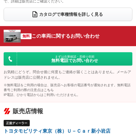
で、詳細は販売店にご確認ください。
ウォークスルー
後席モニター
：装備なし
：装備なし
カタログで車種情報を詳しく見る
電動リアゲート
フロントカメラ
：装備なし
：装備なし
シートエアコン
全周囲カメラ
：装備あり
：装備なし
この車両に関するお問い合わせ
サイドカメラ
無料
ルーフレール
：装備なし
：装備なし
エアサスペンション
ヘッドライトウォッシャー
：装備なし
：装備なし
装備略号／用語解説
まずは在庫確認・見積り依頼
無料電話でお問い合わせ
お気軽にどうぞ。問合せ後に何度もご連絡が届くことはありません。メールア
ドレスは販売店に公開されません。
※無料電話をご利用の場合は、販売店へお客様の電話番号が通知されます。無料電話
番号ご利用の際の注意点は
こちら
IP電話、ひかり電話からはご利用いただけません。
販売店情報
正規ディーラー
トヨタモビリティ東京（株）Ｕ－Ｃａｒ新小岩店