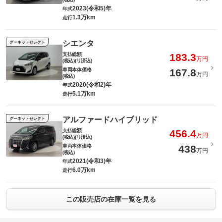
2023(令和5)年
年式
1.3万km
走行
シエンタ
グーネットセレクト
支払総額
183.3
万円
(税込)(リ済込)
車両本体価格
167.8
万円
(税込)
2020(令和2)年
年式
5.1万km
走行
アルファードハイブリッド
グーネットセレクト
支払総額
456.4
万円
(税込)(リ済込)
車両本体価格
438
万円
(税込)
2021(令和3)年
年式
6.0万km
走行
この販売店の在庫一覧を見る