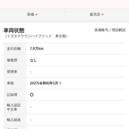
装備
販売店
車両状態
装備略号／用語解説
（トヨタクラウンハイブリッド 東京都）
走行距離
7.9万km
修復歴
なし
禁煙車
-
車検
2027(令和9)年3月
?
記録簿
輸入認定
-
中古車
輸入経路
-