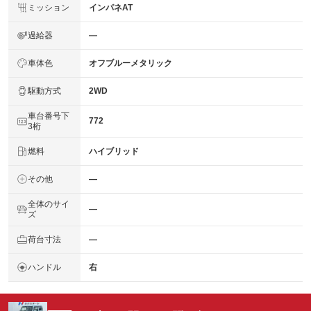
ミッション
インパネAT
過給器
―
車体色
オフブルーメタリック
駆動方式
2WD
車台番号下
772
3桁
燃料
ハイブリッド
その他
―
全体のサイ
―
ズ
荷台寸法
―
ハンドル
右