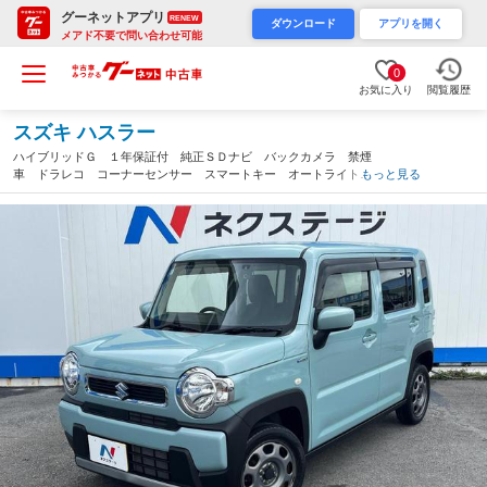
グーネットアプリ
RENEW
ダウンロード
アプリを開く
メアド不要で問い合わせ可能
0
お気に入り
閲覧履歴
スズキ ハスラー
ハイブリッドＧ １年保証付 純正ＳＤナビ バックカメラ 禁煙
車 ドラレコ コーナーセンサー スマートキー オートライト
もっと見る
オートエアコン Ｂｌｕｅｔｏｏｔｈ ＣＤ ＤＶＤ再生 フルセ
グ（沖縄県）