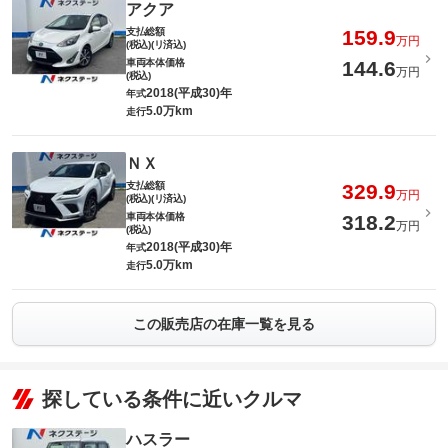
アクア
支払総額
159.9
万円
(税込)(リ済込)
車両本体価格
144.6
万円
(税込)
2018(平成30)年
年式
5.0万km
走行
ＮＸ
支払総額
329.9
万円
(税込)(リ済込)
車両本体価格
318.2
万円
(税込)
2018(平成30)年
年式
5.0万km
走行
この販売店の在庫一覧を見る
探している条件に近いクルマ
ハスラー