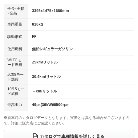
ダウンヒルアシストコントロール
：装備なし
アルミホイール
全長×全幅
：装備なし
3395x1475x1680mm
×全高
パワーウィンドウ
盗難防止システム
：装備あり
：装備あり
革シート
ハーフレザーシート
：装備なし
：装備なし
車両重量
810kg
アイドリングストップ
ドライブレコーダー
：装備あり
：装備あり
キーレス
LEDヘッドランプ
：装備あり
：装備なし
USB入力端子
Bluetooth接続
駆動形式
FF
：装備あり
：装備あり
HID(キセノンライト)
ポータブルナビ
：装備なし
：装備なし
100V電源
クリーンディーゼル
使用燃料
無鉛レギュラーガソリン
：装備なし
：装備なし
バックカメラ
ETC
：装備あり
：装備なし
センターデフロック
：装備なし
WLTCモ
エアロ
スマートキー
25km/リットル
：装備なし
：装備あり
ード燃費
レンタカーアップ
展示・試乗車
：装備なし
：装備なし
ローダウン
ランフラットタイヤ
：装備なし
：装備なし
JC08モー
30.4km/リットル
ド燃費
電動格納ミラー
：装備あり
パワーシート
3列シート
：装備なし
：装備なし
10/15モー
装備略号／用語解説
－km/リットル
ド燃費
ベンチシート
フルフラットシート
：装備なし
：装備なし
チップアップシート
オットマン
最高出力
49ps(36kW)/6500rpm
：装備なし
：装備なし
電動格納サードシート
シートヒーター
：装備なし
：装備あり
※新車時のカタログデータとなります。実際とは異なる場合がございますの
で、詳細は販売店にご確認ください。
ウォークスルー
後席モニター
：装備なし
：装備なし
カタログで車種情報を詳しく見る
電動リアゲート
フロントカメラ