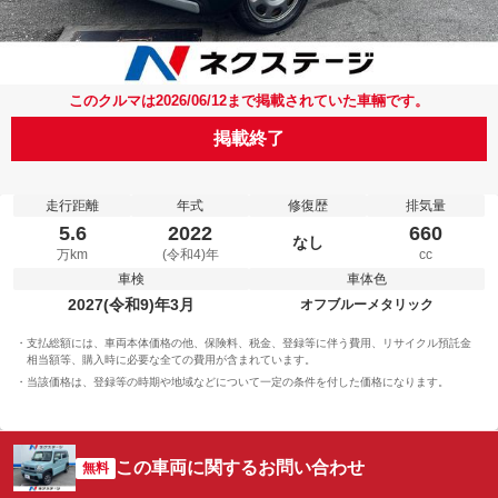
このクルマは2026/06/12まで掲載されていた車輛です。
掲載終了
走行距離
年式
修復歴
排気量
5.6
2022
660
なし
万km
(令和4)年
cc
車検
車体色
2027(令和9)年3月
オフブルーメタリック
支払総額には、車両本体価格の他、保険料、税金、登録等に伴う費用、リサイクル預託金
相当額等、購入時に必要な全ての費用が含まれています。
当該価格は、登録等の時期や地域などについて一定の条件を付した価格になります。
この車両に関するお問い合わせ
無料