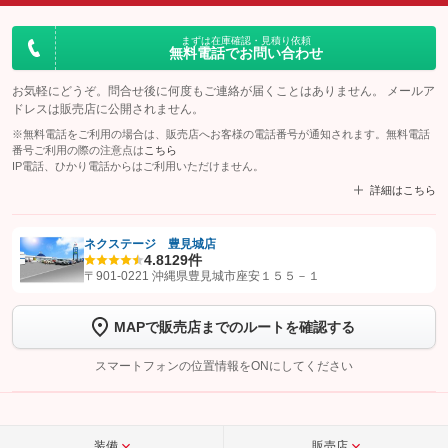
まずは在庫確認・見積り依頼
無料電話でお問い合わせ
お気軽にどうぞ。問合せ後に何度もご連絡が届くことはありません。 メールア
ドレスは販売店に公開されません。
※無料電話をご利用の場合は、販売店へお客様の電話番号が通知されます。無料電話
番号ご利用の際の注意点は
こちら
IP電話、ひかり電話からはご利用いただけません。
詳細はこちら
ネクステージ 豊見城店
4.8
129件
【STEP1】
認証画面でグーネットを友だち追加してから「許可する」ボタンを押
〒901-0221 沖縄県豊見城市座安１５５－１
します
MAPで販売店までのルートを確認する
【STEP2】
トーク画面で
ボタンをタップして問い合わせを
完了してください。
スマートフォンの位置情報をONにしてください
こちら
装備
販売店