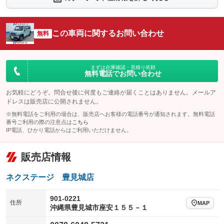
：装備なし
：装備なし
シートエアコン
全周囲カメラ
：装備なし
：装備なし
この車両に関するお問い合わせ
サイドカメラ
無料
ルーフレール
：装備なし
：装備なし
エアサスペンション
ヘッドライトウォッシャー
：装備なし
：装備なし
装備略号／用語解説
まずは在庫確認・見積り依頼
無料電話でお問い合わせ
お気軽にどうぞ。問合せ後に何度もご連絡が届くことはありません。メールア
ドレスは販売店に公開されません。
※無料電話をご利用の場合は、販売店へお客様の電話番号が通知されます。無料電話
番号ご利用の際の注意点は
こちら
IP電話、ひかり電話からはご利用いただけません。
販売店情報
ネクステージ 豊見城店
901-0221
住所
MAP
沖縄県豊見城市座安１５５－１