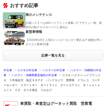
おすすめ記事
車のメンテナンス
次期ハスラーは48Vハイブリッド搭載へ!? デザイン一新、新
時代の軽クロスオーバーに進化か
新型車情報
【2026年8月】人気のハイエースにすぐ乗れる!? 納期が早い
オススメ新車20選
記事一覧を見る
中古車
スズキの中古車
ハスラーの中古車
ハスラー・沖縄県の中古
車
ハスラー・沖縄県豊見城市の中古車
スズキ ハスラー ハイブリッド
Ｇ １年保証付 純正ＳＤナビ バックカメラ 禁煙車 ドラレコ コーナ
ーセンサー スマートキー オートライト オートエアコン Ｂｌｕｅｔｏ
ｏｔｈ ＣＤ ＤＶＤ再生 フルセグ
車買取・車査定はグーネット買取 営業電