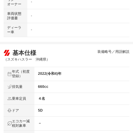
-
オーナー
車両状態
-
評価書
ディーラ
-
ー車
基本仕様
装備略号／用語解説
（スズキハスラー 沖縄県）
年式（初度
2022(令和4)年
登録）
排気量
660cc
乗車定員
４名
ドア
5D
エコカー減
－
税対象車