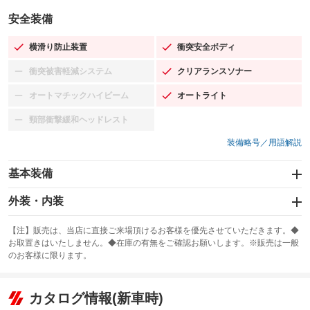
安全装備
横滑り防止装置
衝突安全ボディ
：装備あり
：装備あり
衝突被害軽減システム
クリアランスソナー
：装備なし
：装備あり
オートマチックハイビーム
オートライト
：装備なし
：装備あり
頸部衝撃緩和ヘッドレスト
：装備なし
装備略号／用語解説
基本装備
エアバッグ：運転席/助手席/サイド
外装・内装
：装備あり
スライドドア
カーナビ：SDナビ
：装備なし
：装備あり
【注】販売は、当店に直接ご来場頂けるお客様を優先させていただきます。◆
お取置きはいたしません。◆在庫の有無をご確認お願いします。※販売は一般
サンルーフ
ABS
TV：フルセグ
：装備なし
：装備あり
：装備あり
のお客様に限ります。
エアコン
Wエアコン
オーディオ：CDまたはCDチェンジャー／ミュージックプレイヤー接続
：装備あり
：装備なし
：装備あり
可／ミュージックサーバー
リフトアップ
パワーステアリング
カタログ情報(新車時)
：装備なし
：装備あり
ビジュアル：-／DVD再生
：装備あり