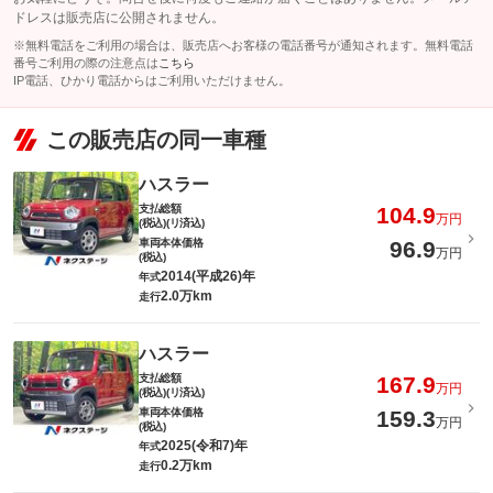
ドレスは販売店に公開されません。
※無料電話をご利用の場合は、販売店へお客様の電話番号が通知されます。無料電話
番号ご利用の際の注意点は
こちら
IP電話、ひかり電話からはご利用いただけません。
この販売店の同一車種
ハスラー
支払総額
104.9
万円
(税込)(リ済込)
車両本体価格
96.9
万円
(税込)
2014(平成26)年
年式
2.0万km
走行
ハスラー
支払総額
167.9
万円
(税込)(リ済込)
車両本体価格
159.3
万円
(税込)
2025(令和7)年
年式
0.2万km
走行