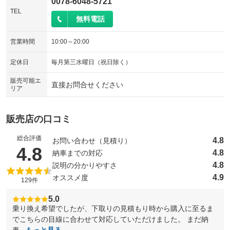
0078-6048-5721
TEL
無料電話
営業時間
10:00～20:00
定休日
毎月第三水曜日（祝日除く）
販売可能エ
直接お問合せください
リア
販売店の口コミ
総合評価
4.8
お問い合わせ（見積り）
（5点満点中）
4.8
4.8
納車までの対応
4.8
説明の分かりやすさ
4.9
オススメ度
129件
5.0
乗り換え希望でしたが、下取りの見積もり時から購入に至るま
でこちらの目線に合わせて対応していただけました。 まだ納