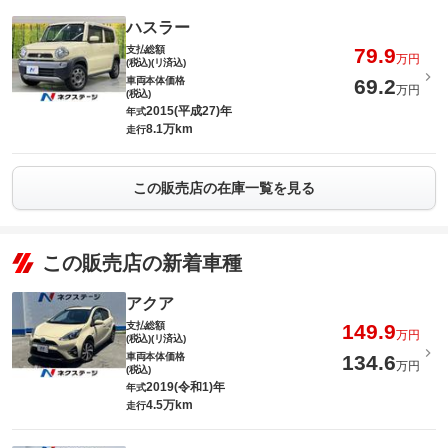
ハスラー
支払総額
79.9
万円
(税込)(リ済込)
車両本体価格
69.2
万円
(税込)
2015(平成27)年
年式
8.1万km
走行
この販売店の在庫一覧を見る
この販売店の新着車種
アクア
支払総額
149.9
万円
(税込)(リ済込)
車両本体価格
134.6
万円
(税込)
2019(令和1)年
年式
4.5万km
走行