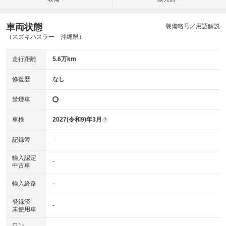
車両状態
装備略号／用語解説
（スズキハスラー 沖縄県）
走行距離
5.6万km
修復歴
なし
禁煙車
車検
2027(令和9)年3月
?
記録簿
-
輸入認定
-
中古車
輸入経路
-
登録済
-
未使用車
ワン