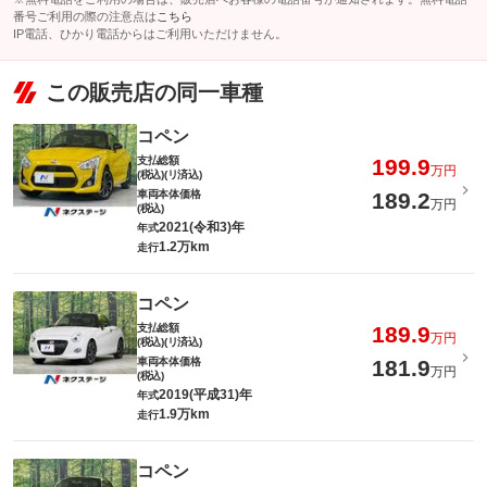
番号ご利用の際の注意点は
こちら
IP電話、ひかり電話からはご利用いただけません。
この販売店の同一車種
コペン
支払総額
199.9
万円
(税込)(リ済込)
車両本体価格
189.2
万円
(税込)
2021(令和3)年
年式
1.2万km
走行
コペン
支払総額
189.9
万円
(税込)(リ済込)
車両本体価格
181.9
万円
(税込)
2019(平成31)年
年式
1.9万km
走行
コペン