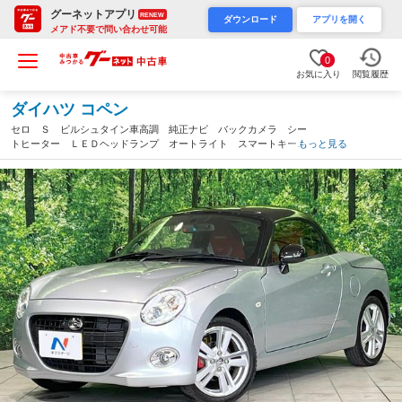
グーネットアプリ
RENEW
ダウンロード
アプリを開く
メアド不要で問い合わせ可能
0
お気に入り
閲覧履歴
ダイハツ コペン
セロ Ｓ ビルシュタイン車高調 純正ナビ バックカメラ シー
トヒーター ＬＥＤヘッドランプ オートライト スマートキー
もっと見る
ＥＴＣ ドラレコ Ｂｌｕｅｔｏｏｔｈ オートエアコン 純正１
６インチアルミ（神奈川県）