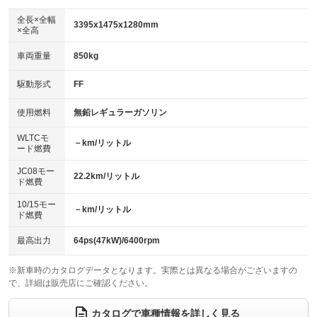
ダウンヒルアシストコントロール
アルミホイール：16インチ
：装備なし
：装備あり
全長×全幅
3395x1475x1280mm
×全高
パワーウィンドウ
盗難防止システム
革シート
ハーフレザーシート
：装備あり
：装備あり
：装備なし
：装備なし
車両重量
850kg
アイドリングストップ
ドライブレコーダー
キーレス
LEDヘッドランプ
：装備なし
：装備あり
：装備あり
：装備あり
USB入力端子
Bluetooth接続
駆動形式
FF
HID(キセノンライト)
ポータブルナビ
：装備なし
：装備あり
：装備なし
：装備なし
100V電源
クリーンディーゼル
バックカメラ
ETC
使用燃料
無鉛レギュラーガソリン
：装備なし
：装備なし
：装備なし
：装備あり
センターデフロック
エアロ
スマートキー
：装備なし
WLTCモ
：装備なし
：装備あり
－km/リットル
ード燃費
レンタカーアップ
展示・試乗車
ローダウン
ランフラットタイヤ
：装備なし
：装備なし
：装備なし
：装備なし
JC08モー
22.2km/リットル
ド燃費
電動格納ミラー
パワーシート
3列シート
：装備なし
：装備なし
：装備なし
10/15モー
装備略号／用語解説
－km/リットル
ベンチシート
フルフラットシート
ド燃費
：装備なし
：装備なし
チップアップシート
オットマン
：装備なし
：装備なし
最高出力
64ps(47kW)/6400rpm
電動格納サードシート
シートヒーター
：装備なし
：装備なし
※新車時のカタログデータとなります。実際とは異なる場合がございますの
で、詳細は販売店にご確認ください。
ウォークスルー
後席モニター
：装備なし
：装備なし
電動リアゲート
フロントカメラ
カタログで車種情報を詳しく見る
：装備なし
：装備なし