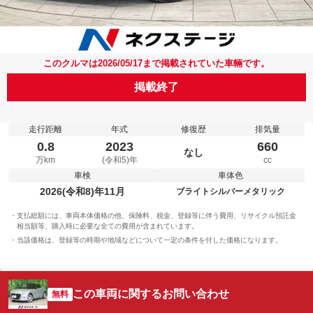
このクルマは2026/05/17まで掲載されていた車輛です。
掲載終了
走行距離
年式
修復歴
排気量
0.8
2023
660
なし
万km
(令和5)年
cc
車検
車体色
2026(令和8)年11月
ブライトシルバーメタリック
支払総額には、車両本体価格の他、保険料、税金、登録等に伴う費用、リサイクル預託金
相当額等、購入時に必要な全ての費用が含まれています。
当該価格は、登録等の時期や地域などについて一定の条件を付した価格になります。
この車両に関するお問い合わせ
無料