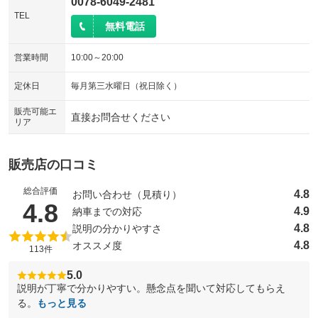
0078-6049-2481
TEL
無料電話
営業時間
10:00～20:00
定休日
毎月第三水曜日（祝日除く）
販売可能エ
直接お問合せください
リア
販売店の口コミ
総合評価
4.8
お問い合わせ（見積り）
（5点満点中）
4.8
4.9
納車までの対応
4.8
説明の分かりやすさ
4.8
オススメ度
113件
5.0
説明が丁寧で分かりやすい。懸念点を聞いて対応してもらえ
る。
もっと見る