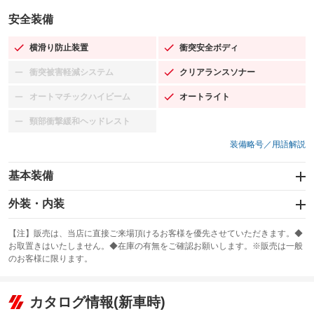
安全装備
横滑り防止装置
衝突安全ボディ
：装備あり
：装備あり
衝突被害軽減システム
クリアランスソナー
：装備なし
：装備あり
オートマチックハイビーム
オートライト
：装備なし
：装備あり
頸部衝撃緩和ヘッドレスト
：装備なし
装備略号／用語解説
基本装備
エアバッグ：運転席/助手席
外装・内装
：装備あり
スライドドア
カーナビ：SDナビ
：装備なし
：装備あり
【注】販売は、当店に直接ご来場頂けるお客様を優先させていただきます。◆
お取置きはいたしません。◆在庫の有無をご確認お願いします。※販売は一般
サンルーフ
ABS
TV：ワンセグ
：装備なし
：装備あり
：装備あり
のお客様に限ります。
エアコン
Wエアコン
オーディオ：CDまたはCDチェンジャー
：装備あり
：装備なし
：装備あり
リフトアップ
パワーステアリング
カタログ情報(新車時)
ビジュアル：-／DVD再生
：装備なし
：装備あり
：装備あり