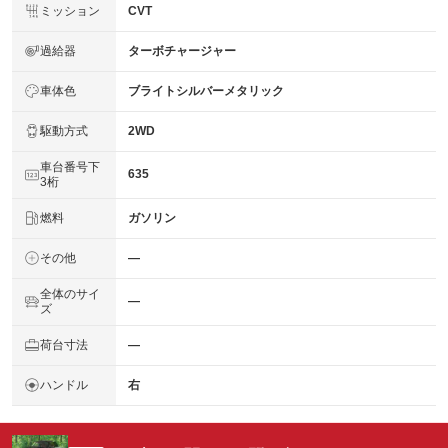
ミッション
CVT
過給器
ターボチャージャー
車体色
ブライトシルバーメタリック
駆動方式
2WD
車台番号下
635
3桁
燃料
ガソリン
その他
―
全体のサイ
―
ズ
荷台寸法
―
ハンドル
右