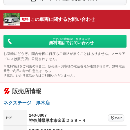
シートエアコン
全周囲カメラ
：装備なし
：装備なし
サイドカメラ
ルーフレール
この車両に関するお問い合わせ
：装備なし
無料
：装備なし
エアサスペンション
ヘッドライトウォッシャー
：装備なし
：装備なし
装備略号／用語解説
まずは在庫確認・見積り依頼
無料電話でお問い合わせ
お気軽にどうぞ。問合せ後に何度もご連絡が届くことはありません。メールア
ドレスは販売店に公開されません。
※無料電話をご利用の場合は、販売店へお客様の電話番号が通知されます。無料電話
番号ご利用の際の注意点は
こちら
IP電話、ひかり電話からはご利用いただけません。
販売店情報
ネクステージ 厚木店
243-0807
住所
MAP
神奈川県厚木市金田２５９－４