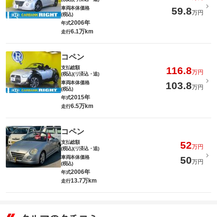
車両本体価格
59.8
万円
(税込)
2006年
年式
6.1万km
走行
コペン
支払総額
116.8
万円
(税込)(リ済込・追)
車両本体価格
103.8
万円
(税込)
2015年
年式
6.5万km
走行
コペン
支払総額
52
万円
(税込)(リ済込・追)
車両本体価格
50
万円
(税込)
2006年
年式
13.7万km
走行