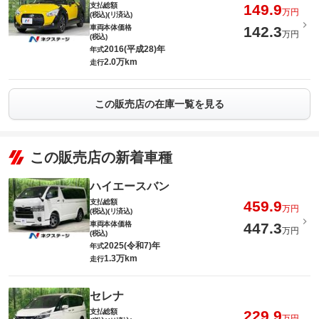
支払総額
149.9
万円
(税込)(リ済込)
車両本体価格
142.3
万円
(税込)
2016(平成28)年
年式
2.0万km
走行
この販売店の在庫一覧を見る
この販売店の新着車種
ハイエースバン
支払総額
459.9
万円
(税込)(リ済込)
車両本体価格
447.3
万円
(税込)
2025(令和7)年
年式
1.3万km
走行
セレナ
支払総額
229.9
万円