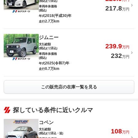
(税込)(リ済込)
車両本体価格
217.8
万円
(税込)
2018(平成30)年
年式
2.7万km
走行
ジムニー
支払総額
239.9
万円
(税込)(リ済込)
車両本体価格
232
万円
(税込)
2025(令和7)年
年式
0.7万km
走行
この販売店の在庫一覧を見る
探している条件に近いクルマ
コペン
支払総額
108
万円
(税込)(リ済込・追)