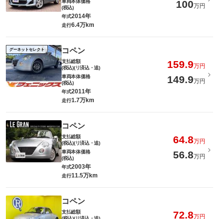
車両本体価格
100
万円
(税込)
2014年
年式
6.4万km
走行
コペン
グーネットセレクト
支払総額
159.9
万円
(税込)(リ済込・追)
車両本体価格
149.9
万円
(税込)
2011年
年式
1.7万km
走行
コペン
支払総額
64.8
万円
(税込)(リ済込・追)
車両本体価格
56.8
万円
(税込)
2003年
年式
11.5万km
走行
コペン
支払総額
72.8
万円
(税込)(リ済込・追)