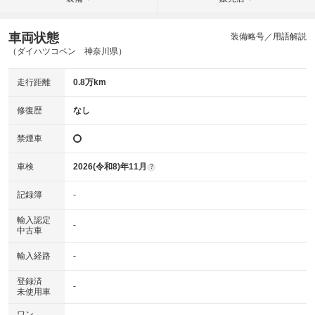
車両状態
装備略号／用語解説
（ダイハツコペン 神奈川県）
走行距離
0.8万km
修復歴
なし
禁煙車
車検
2026(令和8)年11月
?
記録簿
-
輸入認定
-
中古車
輸入経路
-
登録済
-
未使用車
ワン