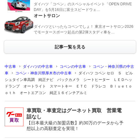
ダイハツ「コペン」のスペシャルイベント「OPEN DRIVE
DAY」を5月16日に富士スピードウェ…
オートサロン
ダイハツといったらコペンでしょ！ 東京オートサロン2026
でモータースポーツ起点の第2弾スタディ車を…
記事一覧を見る
中古車
ダイハツの中古車
コペンの中古車
コペン・神奈川県の中古
車
コペン・神奈川県厚木市の中古車
ダイハツ コペン セロ Ｓ ビル
シュタイン車高調 純正ナビ バックカメラ シートヒーター ＬＥＤヘッ
ドランプ オートライト スマートキー ＥＴＣ ドラレコ Ｂｌｕｅｔｏ
ｏｔｈ オートエアコン 純正１６インチアルミ
車買取・車査定はグーネット買取 営業電
話なし
【日本最大級の加盟店数】約30万のデータから予
想以上の高額査定を実現！