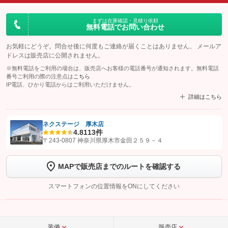
まずは在庫確認・見積り依頼
無料電話でお問い合わせ
お気軽にどうぞ。問合せ後に何度もご連絡が届くことはありません。 メールア
ドレスは販売店に公開されません。
※無料電話をご利用の場合は、販売店へお客様の電話番号が通知されます。無料電話
番号ご利用の際の注意点は
こちら
IP電話、ひかり電話からはご利用いただけません。
詳細はこちら
ネクステージ 厚木店
4.8
113件
【STEP1】
認証画面でグーネットを友だち追加してから「許可する」ボタンを押
〒243-0807 神奈川県厚木市金田２５９－４
します
MAPで販売店までのルートを確認する
【STEP2】
トーク画面で
ボタンをタップして問い合わせを
完了してください。
スマートフォンの位置情報をONにしてください
こちら
装備
販売店