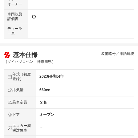
-
オーナー
車両状態
評価書
ディーラ
-
ー車
基本仕様
装備略号／用語解説
（ダイハツコペン 神奈川県）
年式（初度
2023(令和5)年
登録）
排気量
660cc
乗車定員
２名
ドア
オープン
エコカー減
－
税対象車