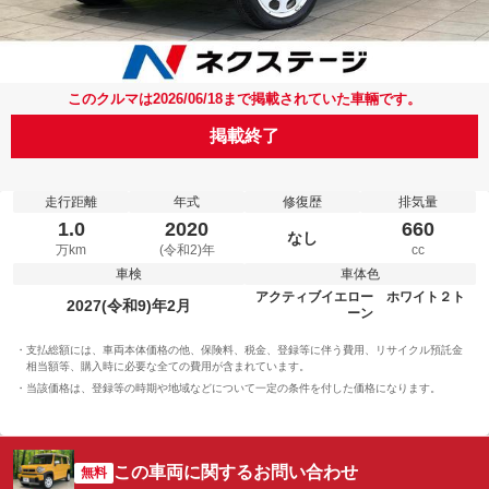
このクルマは2026/06/18まで掲載されていた車輛です。
掲載終了
走行距離
年式
修復歴
排気量
1.0
2020
660
なし
万km
(令和2)年
cc
車検
車体色
アクティブイエロー ホワイト２ト
2027(令和9)年2月
ーン
支払総額には、車両本体価格の他、保険料、税金、登録等に伴う費用、リサイクル預託金
相当額等、購入時に必要な全ての費用が含まれています。
当該価格は、登録等の時期や地域などについて一定の条件を付した価格になります。
この車両に関するお問い合わせ
無料