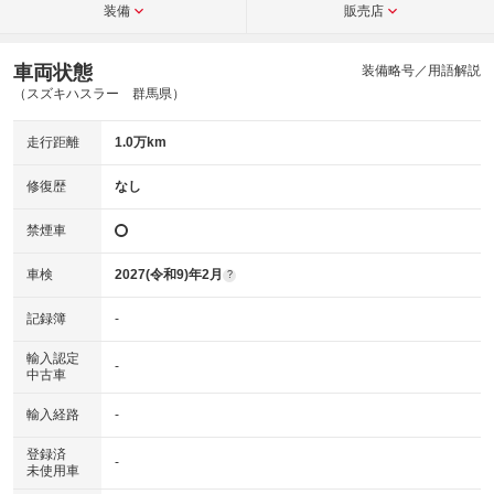
装備
販売店
車両状態
装備略号／用語解説
（スズキハスラー 群馬県）
走行距離
1.0万km
修復歴
なし
禁煙車
車検
2027(令和9)年2月
?
記録簿
-
輸入認定
-
中古車
輸入経路
-
登録済
-
未使用車