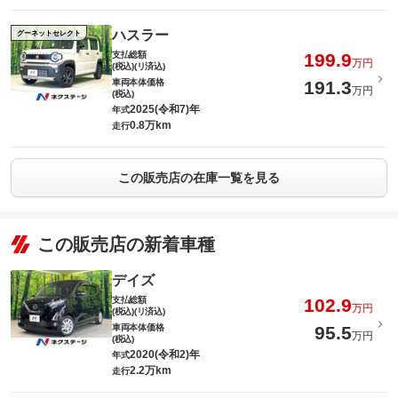
ハスラー
グーネットセレクト
支払総額
199.9
万円
(税込)(リ済込)
車両本体価格
191.3
万円
(税込)
2025(令和7)年
年式
0.8万km
走行
この販売店の在庫一覧を見る
この販売店の新着車種
デイズ
支払総額
102.9
万円
(税込)(リ済込)
車両本体価格
95.5
万円
(税込)
2020(令和2)年
年式
2.2万km
走行