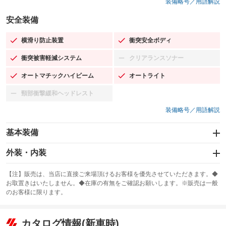
装備略号／用語解説
安全装備
横滑り防止装置
衝突安全ボディ
：装備あり
：装備あり
衝突被害軽減システム
クリアランスソナー
：装備あり
：装備なし
オートマチックハイビーム
オートライト
：装備あり
：装備あり
頸部衝撃緩和ヘッドレスト
：装備なし
装備略号／用語解説
基本装備
エアバッグ：運転席/助手席/サイド
外装・内装
：装備あり
スライドドア
カーナビ：メモリーナビ他
：装備なし
：装備あり
【注】販売は、当店に直接ご来場頂けるお客様を優先させていただきます。◆
お取置きはいたしません。◆在庫の有無をご確認お願いします。※販売は一般
サンルーフ
ABS
TV：フルセグ
：装備なし
：装備あり
：装備あり
のお客様に限ります。
エアコン
Wエアコン
オーディオ：CDまたはCDチェンジャー
：装備あり
：装備なし
：装備あり
リフトアップ
パワーステアリング
カタログ情報(新車時)
ビジュアル：-／DVD再生
：装備なし
：装備あり