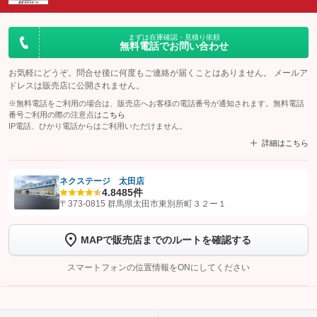
まずは在庫確認・見積り依頼
無料電話でお問い合わせ
お気軽にどうぞ。問合せ後に何度もご連絡が届くことはありません。 メールア
ドレスは販売店に公開されません。
※無料電話をご利用の場合は、販売店へお客様の電話番号が通知されます。無料電話
番号ご利用の際の注意点は
こちら
IP電話、ひかり電話からはご利用いただけません。
詳細はこちら
ネクステージ 太田店
4.8
485件
【STEP1】
認証画面でグーネットを友だち追加してから「許可する」ボタンを押
〒373-0815 群馬県太田市東別所町３２ー１
します
MAPで販売店までのルートを確認する
【STEP2】
トーク画面で
ボタンをタップして問い合わせを
完了してください。
スマートフォンの位置情報をONにしてください
こちら