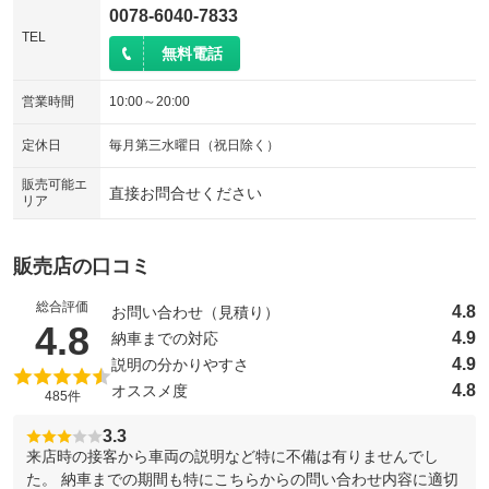
0078-6040-7833
TEL
無料電話
営業時間
10:00～20:00
定休日
毎月第三水曜日（祝日除く）
販売可能エ
直接お問合せください
リア
販売店の口コミ
総合評価
4.8
お問い合わせ（見積り）
（5点満点中）
4.8
4.9
納車までの対応
4.9
説明の分かりやすさ
4.8
オススメ度
485件
3.3
来店時の接客から車両の説明など特に不備は有りませんでし
た。 納車までの期間も特にこちらからの問い合わせ内容に適切