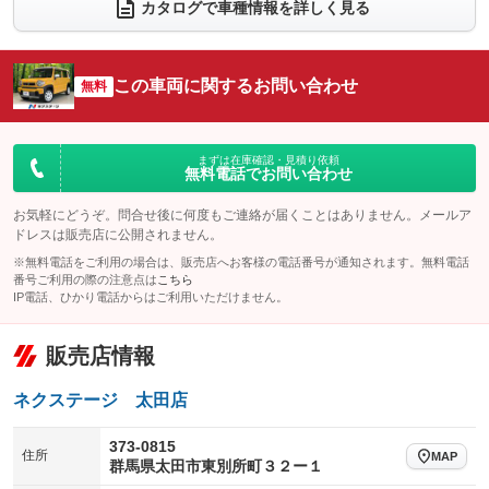
電動リアゲート
フロントカメラ
カタログで車種情報を詳しく見る
：装備なし
：装備あり
シートエアコン
全周囲カメラ
：装備なし
：装備あり
サイドカメラ
ルーフレール
この車両に関するお問い合わせ
：装備あり
無料
：装備なし
エアサスペンション
ヘッドライトウォッシャー
：装備なし
：装備なし
装備略号／用語解説
まずは在庫確認・見積り依頼
無料電話でお問い合わせ
お気軽にどうぞ。問合せ後に何度もご連絡が届くことはありません。メールア
ドレスは販売店に公開されません。
※無料電話をご利用の場合は、販売店へお客様の電話番号が通知されます。無料電話
番号ご利用の際の注意点は
こちら
IP電話、ひかり電話からはご利用いただけません。
販売店情報
ネクステージ 太田店
373-0815
住所
MAP
群馬県太田市東別所町３２ー１