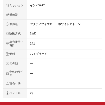
ミッション
インパネAT
過給器
―
車体色
アクティブイエロー ホワイト２トーン
駆動方式
2WD
車台番号下
241
3桁
燃料
ハイブリッド
その他
―
全体のサイ
―
ズ
荷台寸法
―
ハンドル
右