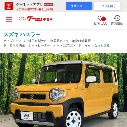
グーネットアプリ
RENEW
ダウンロード
アプリを開く
メアド不要で問い合わせ可能
0
お気に入り
閲覧履歴
スズキ ハスラー
ハイブリッドＧ 純正９型ナビ 全周囲カメラ 衝突軽減装置 Ｃ
Ｄ／ＤＶＤ再生 シートヒーター オートエアコン Ｂｌｕｅｔｏ
もっと見る
ｏｔｈ接続 リアパーキングセンサー プッシュスタート＆スマー
トキー アイドリングストップ 禁煙車（群馬県）