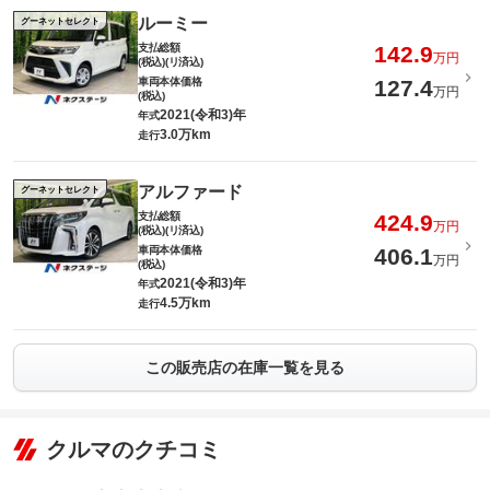
ルーミー
グーネットセレクト
支払総額
142.9
万円
(税込)(リ済込)
車両本体価格
127.4
万円
(税込)
2021(令和3)年
年式
3.0万km
走行
アルファード
グーネットセレクト
支払総額
424.9
万円
(税込)(リ済込)
車両本体価格
406.1
万円
(税込)
2021(令和3)年
年式
4.5万km
走行
この販売店の在庫一覧を見る
クルマのクチコミ