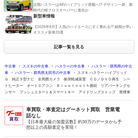
次期ハスラーは48Vハイブリッド搭載へ!? デザイン一新、新
時代の軽クロスオーバーに進化か
新型車情報
【2026年8月】人気のハイエースにすぐ乗れる!? 納期が早い
オススメ新車20選
記事一覧を見る
中古車
スズキの中古車
ハスラーの中古車
ハスラー・群馬県の中古
車
ハスラー・群馬県太田市の中古車
スズキ ハスラー ハイブリッド
Ｇ 純正９型ナビ 全周囲カメラ 衝突軽減装置 ＣＤ／ＤＶＤ再生 シー
トヒーター オートエアコン Ｂｌｕｅｔｏｏｔｈ接続 リアパーキングセ
ンサー プッシュスタート＆スマートキー アイドリングストップ 禁煙車
車買取・車査定はグーネット買取 営業電
話なし
【日本最大級の加盟店数】約30万のデータから予
想以上の高額査定を実現！