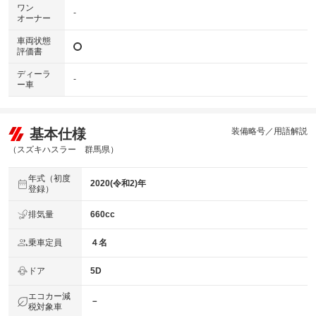
ワン
-
オーナー
車両状態
評価書
ディーラ
-
ー車
基本仕様
装備略号／用語解説
（スズキハスラー 群馬県）
年式（初度
2020(令和2)年
登録）
排気量
660cc
乗車定員
４名
ドア
5D
エコカー減
－
税対象車