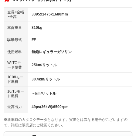
：装備あり
ダウンヒルアシストコントロール
アルミホイール
：装備なし
：装備なし
全長×全幅
3395x1475x1680mm
×全高
パワーウィンドウ
盗難防止システム
革シート
ハーフレザーシート
：装備あり
：装備あり
：装備なし
：装備なし
車両重量
810kg
アイドリングストップ
ドライブレコーダー
キーレス
LEDヘッドランプ
：装備あり
：装備あり
：装備あり
：装備なし
USB入力端子
Bluetooth接続
駆動形式
FF
HID(キセノンライト)
ポータブルナビ
：装備あり
：装備あり
：装備なし
：装備なし
100V電源
クリーンディーゼル
バックカメラ
ETC
使用燃料
無鉛レギュラーガソリン
：装備なし
：装備なし
：装備あり
：装備なし
センターデフロック
エアロ
スマートキー
：装備なし
WLTCモ
：装備なし
：装備あり
25km/リットル
ード燃費
レンタカーアップ
展示・試乗車
ローダウン
ランフラットタイヤ
：装備なし
：装備なし
：装備なし
：装備なし
JC08モー
30.4km/リットル
ド燃費
電動格納ミラー
パワーシート
3列シート
：装備あり
：装備なし
：装備なし
10/15モー
装備略号／用語解説
－km/リットル
ベンチシート
フルフラットシート
ド燃費
：装備なし
：装備なし
チップアップシート
オットマン
：装備なし
：装備なし
最高出力
49ps(36kW)/6500rpm
電動格納サードシート
シートヒーター
：装備なし
：装備なし
※新車時のカタログデータとなります。実際とは異なる場合がございますの
で、詳細は販売店にご確認ください。
ウォークスルー
後席モニター
：装備なし
：装備なし