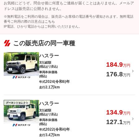
お気軽にどうぞ。問合せ後に何度もご連絡が届くことはありません。メールア
ドレスは販売店に公開されません。
※無料電話をご利用の場合は、販売店へお客様の電話番号が通知されます。無料電話
番号ご利用の際の注意点は
こちら
IP電話、ひかり電話からはご利用いただけません。
この販売店の同一車種
ハスラー
支払総額
184.9
万円
(税込)(リ済込)
車両本体価格
176.8
万円
(税込)
2024(令和6)年
年式
2.1万km
走行
ハスラー
グーネットセレクト
支払総額
134.9
万円
(税込)(リ済込)
車両本体価格
127.1
万円
(税込)
2022(令和4)年
年式
3.4万km
走行