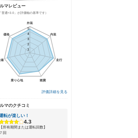
ルマレビュー
「普通=3.0」が評価軸の基準です）
外装
外装
5
5
4
4
価格
価格
内装
内装
3
3
2
2
1
1
装備
装備
走行
走行
乗り心地
乗り心地
燃費
燃費
評価詳細を見る
ルマのクチコミ
運転が楽しい！
4.3
【所有期間または運転回数】
７回