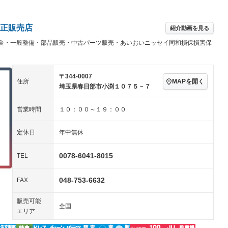
／ミュージック
ビジュアル：-／DVD再
アルミホイール：17イ
ー
生
ンチ
ングストップ
ドライブレコーダー
USB入力端子
－
－
ハーフレザーシート
キーレス
正販売店
紹介動画を見る
クリーンディーゼル
センターデフロック
－
－
金・一般整備・部品販売・中古パーツ販売・あいおいニッセイ同和損保損害保
セノンライト)
ポータブルナビ
バックカメラ
－
乗車
電動格納ミラー
スマートキー
ローダウン
－
〒344-0007
装備略号／用語解説
MAPを開く
住所
ート
3列シート
ベンチシート
－
－
埼玉県春日部市小渕１０７５－７
ップシート
オットマン
電動格納サードシート
－
－
営業時間
１０：００～１９：００
スルー
後席モニター
電動リアゲート
－
－
定休日
年中無休
アコン
全周囲カメラ
サイドカメラ
－
－
0078-6041-8015
ペンション
TEL
048-753-6632
FAX
装備略号／用語解説
販売可能
全国
エリア