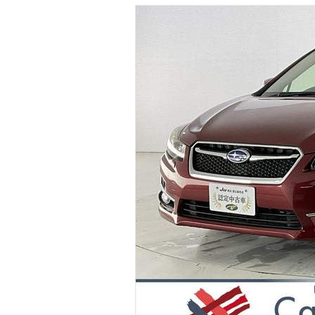
マガジン
車カタログ
自動車ローン
保険
レビュー
価格相場
教習所
用語集