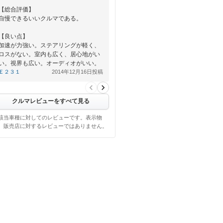
【総合評価】
自慢できるいいクルマである。
【良い点】
加速が力強い。ステアリングが軽く、
ロスがない。室内も広く、居心地がい
い。視界も広い。オーディオがいい。
Ｅ２３１
2014年12月16日投稿
【悪い点】
燃費が…
クルマレビューをすべて見る
該当車種に対してのレビューです。表示物
、販売店に対するレビューではありません。