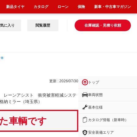
新品タイヤ
カタログ
ローン
保険
新車・中古車マガジン
気に入り
閲覧履歴
在庫確認・見積り依頼
古車
スト
更新 : 2026/07/30
トップ
車両状態
 レーンアシスト 衝突被害軽減システ
格納ミラー（埼玉県）
基本仕様
いた車輌です
カタログ情報（新車時）
安全装備エリア