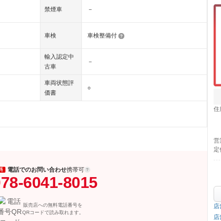
禁煙車
－
車検
車検整備付
輸入認定中
－
古車
車両状態評
○
価書
住
営
定
電話でのお問い合わせ
携帯可
料
78-6041-8015
販売店への無料電話番号を
店
QRコードで読み取れます。
店