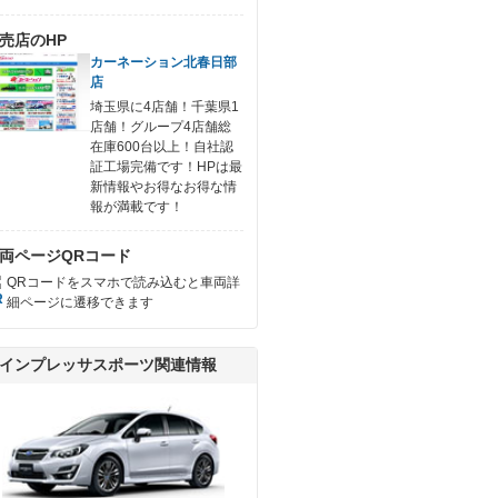
売店のHP
カーネーション北春日部
店
埼玉県に4店舗！千葉県1
店舗！グループ4店舗総
在庫600台以上！自社認
証工場完備です！HPは最
新情報やお得なお得な情
報が満載です！
両ページQRコード
QRコードをスマホで読み込むと車両詳
細ページに遷移できます
インプレッサスポーツ関連情報