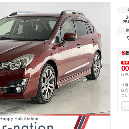
2
(平
無料
00
販売
住所
販売
エリ