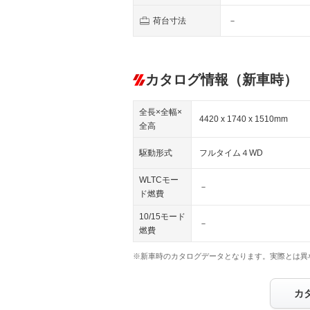
荷台寸法
－
カタログ情報（新車時）
全長×全幅×
4420 x 1740 x 1510mm
全高
駆動形式
フルタイム４WD
WLTCモー
－
ド燃費
10/15モード
－
燃費
※新車時のカタログデータとなります。実際とは異
カ