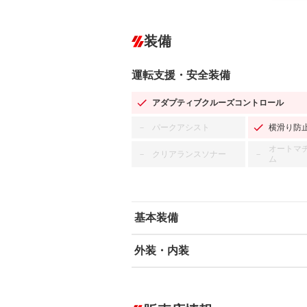
装備
運転支援・安全装備
アダプティブクルーズコントロール
パークアシスト
横滑り防
－
オートマ
クリアランスソナー
－
－
ム
基本装備
外装・内装
エアバッグ：運転席/助手席/サイド
ABS
エアコン
カーナビ：メモリーナビ他
ダウンヒルアシストコントロール
－