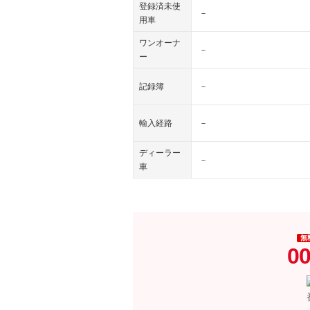
登録済未使
－
用車
ワンオーナ
－
ー
記録簿
－
輸入経路
－
ディーラー
－
車
無
00