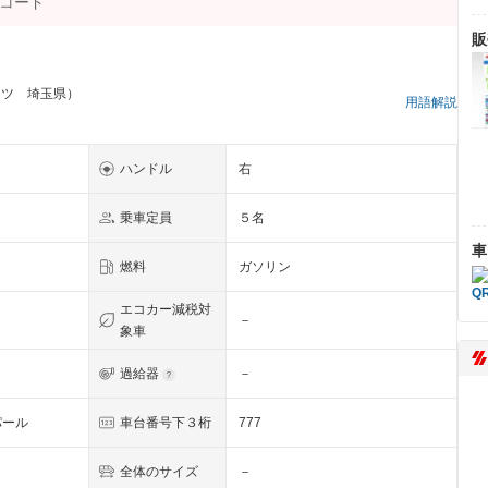
販
ーツ 埼玉県）
用語解説
ハンドル
右
乗車定員
５名
車
燃料
ガソリン
エコカー減税対
－
象車
過給器
－
パール
車台番号下３桁
777
全体のサイズ
－