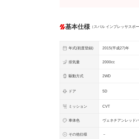
基本仕様
（スバル インプレッサスポ
年式(初度登録)
2015(平成27)年
排気量
2000cc
駆動方式
2WD
ドア
5D
ミッション
CVT
車体色
ヴェネチアンレッド
その他仕様
－