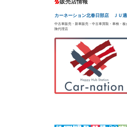
販売店情報
オーディオ：CDまたはCDチェンジャー
プレイヤー接続可／ミュージックサーバ
盗難防止システム
アイドリ
ヘッドライトウォッシャ
革シート
－
－
カーネーション北春日部店 ＪＵ適
ー
Bluetooth接続
100V電源
－
中古車販売・新車販売・中古車買取・車検・板
LEDヘッドランプ
HID(キ
－
レンタカーアップ
展示・試
険代理店
－
－
ETC
エアロ
－
ランフラットタイヤ
パワーシ
－
フルフラットシート
チップア
－
－
シートヒーター
ウォーク
－
－
フロントカメラ
シートエ
－
－
ルーフレール
エアサス
－