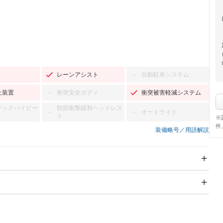
レーンアシスト
自動駐車システム
－
止装置
衝突安全ボディ
衝突被害軽減システム
－
チックハイビー
頸部衝撃緩和ヘッドレス
オートライト
－
－
ト
※
件
装備略号／用語解説
スライドドア
サンルーフ
－
Wエアコン
リフトアップ
－
－
TV：フルセグ
パワーステアリング
パワーウィンドウ