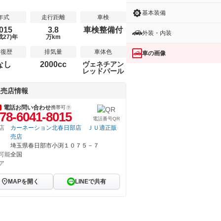
基本装備
年式
走行距離
車検
015
3.8
車検整備付
外装・内装
成27)年
万km
修復歴
排気量
車体色
車の画像
なし
2000cc
ヴェネチアン
レッドパール
販売店情報
電話お問い合わせ
携帯可
78-6041-8015
電話番号QR
店
カーネーション北春日部店 ＪＵ適正販
売店
埼玉県春日部市小渕１０７５－７
可能
全国
ア
MAPを開く
LINEで共有