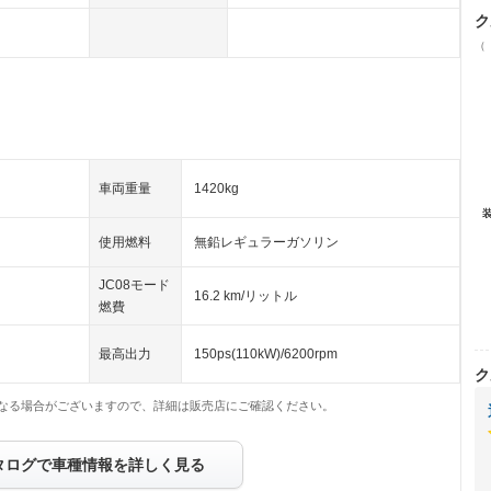
ク
（
車両重量
1420kg
使用燃料
無鉛レギュラーガソリン
JC08モード
16.2 km/リットル
燃費
最高出力
150ps(110kW)/6200rpm
ク
なる場合がございますので、詳細は販売店にご確認ください。
タログで車種情報を詳しく見る