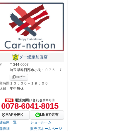
グー鑑定加盟店
所
〒344-0007
埼玉県春日部市小渕１０７５－７
コピー
業時間
１０：００～１９：００
休日
年中無休
電話お問い合わせ
無料
携帯可
0078-6041-8015
MAPを開く
LINEで共有
舗在庫一覧
ショールーム
舗詳細
販売店ホームページ