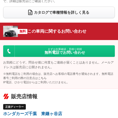
で、詳細は販売店にご確認ください。
ウォークスルー
後席モニター
：装備なし
：装備なし
電動リアゲート
フロントカメラ
カタログで車種情報を詳しく見る
：装備なし
：装備なし
シートエアコン
全周囲カメラ
：装備なし
：装備なし
サイドカメラ
ルーフレール
この車両に関するお問い合わせ
：装備なし
無料
：装備なし
エアサスペンション
ヘッドライトウォッシャー
：装備なし
：装備なし
装備略号／用語解説
まずは在庫確認・見積り依頼
無料電話でお問い合わせ
お気軽にどうぞ。問合せ後に何度もご連絡が届くことはありません。メールア
ドレスは販売店に公開されません。
※無料電話をご利用の場合は、販売店へお客様の電話番号が通知されます。無料電話
番号ご利用の際の注意点は
こちら
IP電話、ひかり電話からはご利用いただけません。
販売店情報
正規ディーラー
ホンダカーズ千葉 東鎌ヶ谷店