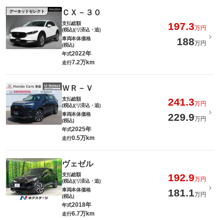
ＣＸ－３０
グーネットセレクト
支払総額
197.3
万円
(税込)(リ済込・追)
車両本体価格
188
万円
(税込)
2022年
年式
7.2万km
走行
ＷＲ－Ｖ
支払総額
241.3
万円
(税込)(リ済込・追)
車両本体価格
229.9
万円
(税込)
2025年
年式
0.5万km
走行
ヴェゼル
支払総額
192.9
万円
(税込)(リ済込・追)
車両本体価格
181.1
万円
(税込)
2018年
年式
6.7万km
走行