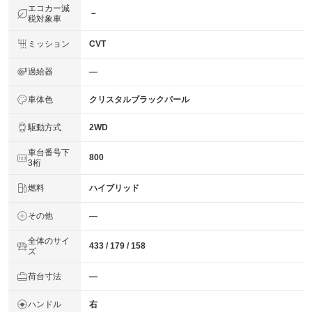
エコカー減
－
税対象車
ミッション
CVT
過給器
―
車体色
クリスタルブラックパール
駆動方式
2WD
車台番号下
800
3桁
燃料
ハイブリッド
その他
―
全体のサイ
433 / 179 / 158
ズ
荷台寸法
―
ハンドル
右