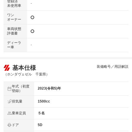
登録済
-
未使用車
ワン
オーナー
車両状態
評価書
ディーラ
-
ー車
基本仕様
装備略号／用語解説
（ホンダヴェゼル 千葉県）
年式（初度
2023(令和5)年
登録）
排気量
1500cc
乗車定員
５名
ドア
5D