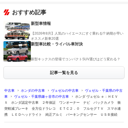
おすすめ記事
新型車情報
【2026年8月】人気のハイエースにすぐ乗れる!? 納期が早い
オススメ新車20選
新型車比較・ライバル車対決
新型キックスの登場でコンパクトSUV選びはどう変わる？
記事一覧を見る
中古車
ホンダの中古車
ヴェゼルの中古車
ヴェゼル・千葉県の中古
車
ヴェゼル・千葉県鎌ヶ谷市の中古車
ホンダ ヴェゼル ｅ：ＨＥＶ
Ｘ ホンダ認定中古車 ２年保証 ワンオーナー ナビ バックカメラ 衝
突軽減ブレーキ 全方位ドラレコ ＥＴＣ２．０ フルセグＴＶ スマホ連
携 ＬＥＤヘッドライト 純正アルミ パーキングセンサー ＵＳＢ接続