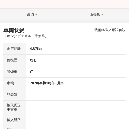
装備
販売店
車両状態
装備略号／用語解説
（ホンダヴェゼル 千葉県）
走行距離
4.8万km
修復歴
なし
禁煙車
車検
2028(令和10)年3月
?
記録簿
-
輸入認定
-
中古車
輸入経路
-