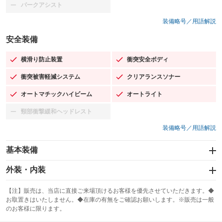
パークアシスト
：装備なし
装備略号／用語解説
安全装備
横滑り防止装置
衝突安全ボディ
：装備あり
：装備あり
衝突被害軽減システム
クリアランスソナー
：装備あり
：装備あり
オートマチックハイビーム
オートライト
：装備あり
：装備あり
頸部衝撃緩和ヘッドレスト
：装備なし
装備略号／用語解説
基本装備
エアバッグ：運転席/助手席/サイド
外装・内装
：装備あり
スライドドア
カーナビ：メモリーナビ他
：装備なし
：装備あり
【注】販売は、当店に直接ご来場頂けるお客様を優先させていただきます。◆
お取置きはいたしません。◆在庫の有無をご確認お願いします。※販売は一般
サンルーフ
ABS
TV：フルセグ
：装備なし
：装備あり
：装備あり
のお客様に限ります。
エアコン
Wエアコン