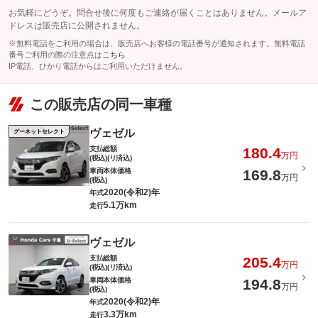
お気軽にどうぞ。問合せ後に何度もご連絡が届くことはありません。メールア
ドレスは販売店に公開されません。
※無料電話をご利用の場合は、販売店へお客様の電話番号が通知されます。無料電話
番号ご利用の際の注意点は
こちら
IP電話、ひかり電話からはご利用いただけません。
この販売店の同一車種
ヴェゼル
グーネットセレクト
支払総額
180.4
万円
(税込)(リ済込)
車両本体価格
169.8
万円
(税込)
2020(令和2)年
年式
5.1万km
走行
ヴェゼル
支払総額
205.4
万円
(税込)(リ済込)
車両本体価格
194.8
万円
(税込)
2020(令和2)年
年式
3.3万km
走行