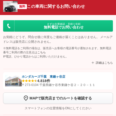
この車両に関するお問い合わせ
無料
まずは在庫確認・見積り依頼
無料電話でお問い合わせ
お気軽にどうぞ。問合せ後に何度もご連絡が届くことはありません。 メールア
ドレスは販売店に公開されません。
※無料電話をご利用の場合は、販売店へお客様の電話番号が通知されます。無料電話
番号ご利用の際の注意点は
こちら
IP電話、ひかり電話からはご利用いただけません。
詳細はこちら
ホンダカーズ千葉 東鎌ヶ谷店
4.8
18件
【STEP1】
認証画面でグーネットを友だち追加してから「許可する」ボタンを押
〒273-0104 千葉県鎌ケ谷市東鎌ケ谷２－２０－１１
します
MAPで販売店までのルートを確認する
【STEP2】
トーク画面で
ボタンをタップして問い合わせを
完了してください。
スマートフォンの位置情報をONにしてください
こちら