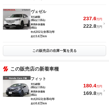
ヴェゼル
支払総額
237.6
万円
(税込)(リ済込)
車両本体価格
222.8
万円
(税込)
2021(令和3)年
年式
3.6万km
走行
この販売店の在庫一覧を見る
この販売店の新着車種
フィット
支払総額
180.4
万円
(税込)(リ済込)
車両本体価格
169.8
万円
(税込)
2022(令和4)年
年式
0.8万km
走行