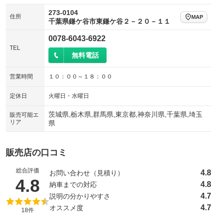
273-0104
住所
MAP
千葉県鎌ケ谷市東鎌ケ谷２－２０－１１
0078-6043-6922
TEL
無料電話
営業時間
１０：００～１８：００
定休日
火曜日・水曜日
茨城県,栃木県,群馬県,東京都,神奈川県,千葉県,埼玉
販売可能エ
リア
県
販売店の口コミ
総合評価
4.8
お問い合わせ（見積り）
（5点満点中）
4.8
4.8
納車までの対応
4.7
説明の分かりやすさ
4.7
オススメ度
18件