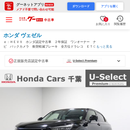
グーネットアプリ
RENEW
ダウンロード
アプリを開く
メアド不要で問い合わせ可能
0
お気に入り
閲覧履歴
ホンダ ヴェゼル
ｅ：ＨＥＶＸ ホンダ認定中古車 ２年保証 ワンオーナー ナ
ビ バックカメラ 衝突軽減ブレーキ 全方位ドラレコ ＥＴＣ
もっと見る
２．０ フルセグＴＶ スマホ連携 ＬＥＤヘッドライト 純正ア
ルミ パーキングセンサー ＵＳＢ接続（千葉県）
正規販売店認定中古車