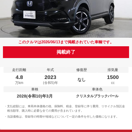
このクルマは2026/06/13まで掲載されていた車輛です。
掲載終了
走行距離
年式
修復歴
排気量
4.8
2023
1500
なし
万km
(令和5)年
cc
車検
車体色
2028(令和10)年3月
クリスタルブラックパール
支払総額には、車両本体価格の他、保険料、税金、登録等に伴う費用、リサイクル預託金
相当額等、購入時に必要な全ての費用が含まれています。
当該価格は、登録等の時期や地域などについて一定の条件を付した価格になります。