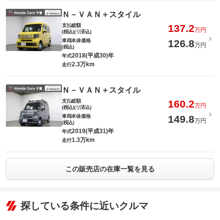
Ｎ－ＶＡＮ＋スタイル
支払総額
137.2
万円
(税込)(リ済込)
車両本体価格
126.8
万円
(税込)
2018(平成30)年
年式
2.3万km
走行
Ｎ－ＶＡＮ＋スタイル
支払総額
160.2
万円
(税込)(リ済込)
車両本体価格
149.8
万円
(税込)
2019(平成31)年
年式
1.3万km
走行
この販売店の在庫一覧を見る
探している条件に近いクルマ