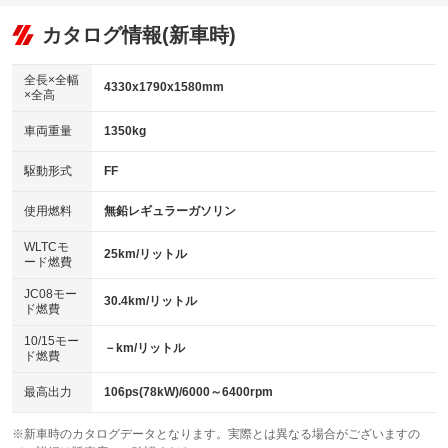
オーディオ
：装備あり
：装備なし
：装備なし
リフトアップ
パワーステアリング
カタログ情報(新車時)
ビジュアル
：装備なし
：装備あり
：装備なし
ダウンヒルアシストコントロール
アルミホイール：アルミホイール
：装備あり
：装備あり
全長×全幅
4330x1790x1580mm
×全高
パワーウィンドウ
盗難防止システム
革シート
ハーフレザーシート
：装備あり
：装備あり
：装備なし
：装備なし
車両重量
1350kg
アイドリングストップ
ドライブレコーダー
キーレス
LEDヘッドランプ
：装備あり
：装備あり
：装備あり
：装備あり
USB入力端子
Bluetooth接続
駆動形式
FF
HID(キセノンライト)
ポータブルナビ
：装備あり
：装備あり
：装備なし
：装備なし
100V電源
クリーンディーゼル
バックカメラ
ETC
使用燃料
無鉛レギュラーガソリン
：装備なし
：装備なし
：装備あり
：装備あり
センターデフロック
エアロ
スマートキー
：装備なし
WLTCモ
：装備なし
：装備あり
25km/リットル
ード燃費
レンタカーアップ
展示・試乗車
ローダウン
ランフラットタイヤ
：装備なし
：装備なし
：装備なし
：装備なし
JC08モー
30.4km/リットル
ド燃費
電動格納ミラー
パワーシート
3列シート
：装備あり
：装備なし
：装備なし
10/15モー
装備略号／用語解説
－km/リットル
ベンチシート
フルフラットシート
ド燃費
：装備なし
：装備なし
チップアップシート
オットマン
：装備あり
：装備なし
最高出力
106ps(78kW)/6000～6400rpm
電動格納サードシート
シートヒーター
：装備なし
：装備なし
※新車時のカタログデータとなります。実際とは異なる場合がございますの