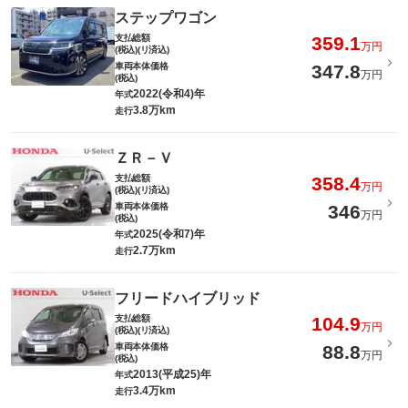
ステップワゴン
支払総額
359.1
万円
(税込)(リ済込)
車両本体価格
347.8
万円
(税込)
2022(令和4)年
年式
3.8万km
走行
ＺＲ－Ｖ
支払総額
358.4
万円
(税込)(リ済込)
車両本体価格
346
万円
(税込)
2025(令和7)年
年式
2.7万km
走行
フリードハイブリッド
支払総額
104.9
万円
(税込)(リ済込)
車両本体価格
88.8
万円
(税込)
2013(平成25)年
年式
3.4万km
走行