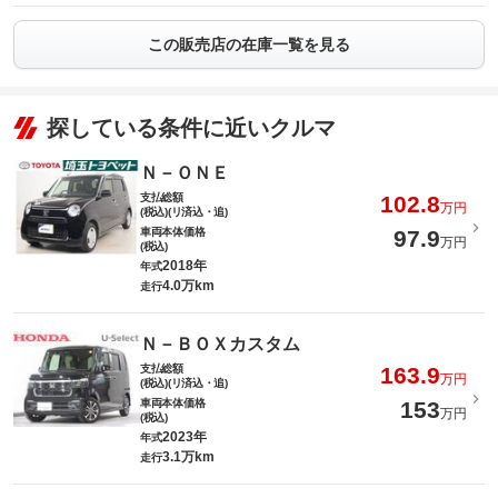
この販売店の在庫一覧を見る
探している条件に近いクルマ
Ｎ－ＯＮＥ
支払総額
102.8
万円
(税込)(リ済込・追)
車両本体価格
97.9
万円
(税込)
2018年
年式
4.0万km
走行
Ｎ－ＢＯＸカスタム
支払総額
163.9
万円
(税込)(リ済込・追)
車両本体価格
153
万円
(税込)
2023年
年式
3.1万km
走行