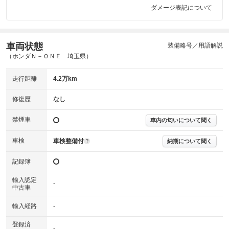
ダメージ表記について
車両状態
装備略号／用語解説
（ホンダＮ－ＯＮＥ 埼玉県）
走行距離
4.2万km
修復歴
なし
禁煙車
車内の匂いについて聞く
車検
車検整備付
納期について聞く
?
記録簿
輸入認定
-
中古車
輸入経路
-
登録済
-