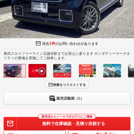
1件
現在
のお問い合わせがあります
東武スカイツリーライン北越谷駅までお迎えに参ります ホンダディーラークオ
リティの整備を実施してご納車します。
画像をリクエストする
販売店動画（1）
販売店からメールで
最短即日
にご連絡
無料で在庫確認・見積り依頼する