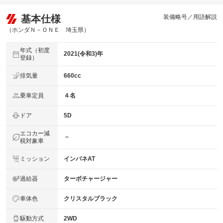
基本仕様
装備略号／用語解説
（ホンダＮ－ＯＮＥ 埼玉県）
年式（初度
2021(令和3)年
登録）
排気量
660cc
乗車定員
４名
ドア
5D
エコカー減
－
税対象車
ミッション
インパネAT
過給器
ターボチャージャー
車体色
クリスタルブラック
駆動方式
2WD