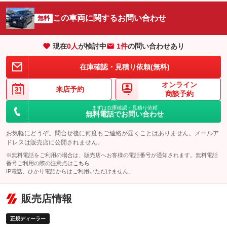
：装備なし
：装備なし
サイドカメラ
ルーフレール
この車両に関するお問い合わせ
：装備なし
無料
：装備なし
エアサスペンション
ヘッドライトウォッシャー
：装備なし
：装備なし
現在
0
人
が検討中
1件
の問い合わせあり
装備略号／用語解説
在庫確認・見積り依頼(無料)
オンライン
来店予約
商談予約
まずは在庫確認・見積り依頼
無料電話でお問い合わせ
お気軽にどうぞ。問合せ後に何度もご連絡が届くことはありません。メールア
ドレスは販売店に公開されません。
※無料電話をご利用の場合は、販売店へお客様の電話番号が通知されます。無料電話
番号ご利用の際の注意点は
こちら
IP電話、ひかり電話からはご利用いただけません。
販売店情報
正規ディーラー