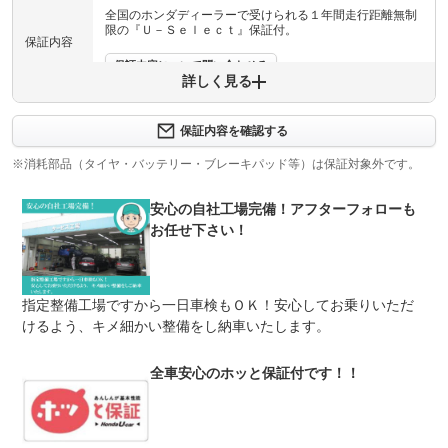
全国のホンダディーラーで受けられる１年間走行距離無制
限の『Ｕ－Ｓｅｌｅｃｔ』保証付。
保証内容
保証内容について問い合わせる
詳しく見る
計102項目
エンジン、ブレーキ、サスペンション、オーディオ、カー
保証項目
ナビなどをはじめ、保証書に指定した幅広い対象部品を保
保証内容を確認する
証します。
※消耗部品（タイヤ・バッテリー・ブレーキパッド等）は保証対象外です。
修理回数
無制限
安心の自社工場完備！アフターフォローも
車両本体価格
お任せ下さい！
ご購入いただきましたお車により異なりますので、詳しく
上限金額
は『Ｕ－Ｓｅｌｅｃｔ新越谷』の営業までお問い合わせく
ださい。
無し
指定整備工場ですから一日車検もＯＫ！安心してお乗りいただ
免責金はございません。 注意）対
けるよう、キメ細かい整備をし納車いたします。
免責金
象とならない部品消耗部品（バッテリー、タイヤなど）、
油脂類（エンジンオイルなど）、ボディ内外装部品、メー
カー指定交換部品、メーカー純正品以外の部品
全車安心のホッと保証付です！！
ドライブ先で不具合が発生したり、住居が変わったりして
保証修理
も全国のホンダディーラーで変わらぬサービスをご提供し
受付先
ます。