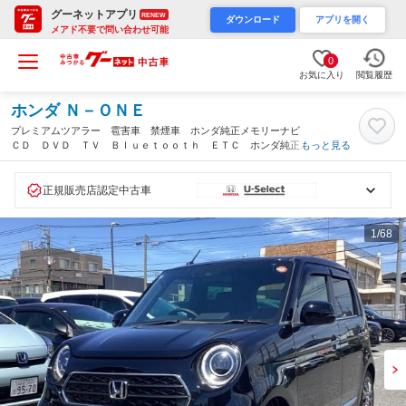
グーネットアプリ
RENEW
ダウンロード
アプリを開く
メアド不要で問い合わせ可能
0
お気に入り
閲覧履歴
ホンダ Ｎ－ＯＮＥ
プレミアムツアラー 雹害車 禁煙車 ホンダ純正メモリーナビ
ＣＤ ＤＶＤ ＴＶ Ｂｌｕｅｔｏｏｔｈ ＥＴＣ ホンダ純正前
もっと見る
後ドラレコ ホンダセンシング 電動パーキングブレーキ Ｒカメ
ラ ＵＳＢ ブレーキホールド スマキー（埼玉県）
正規販売店認定中古車
1
/68