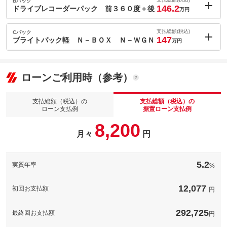
ョン価格
Bパック
万円
146.2
(税込)
ドライブレコーダーパック 前３６０度＋後
万円
車両本体価
128.8
万円
内：オプシ
格
6.9
ョン価格
支払総額(税込)
Cパック
万円
147
(税込)
ブライトパック軽 Ｎ－ＢＯＸ Ｎ－ＷＧＮ
万円
車両本体価
128.8
万円
内：オプシ
格
7.7
ョン価格
万円
(税込)
ローンご利用時（参考）
パック内容
車両本体価
128.8
万円
お好きな数字を選んでいただきナンバープレートを取得します。
格
お誕生日や結婚記念日、自分のラッキーナンバーなどお選び下さ
支払総額（税込）の
支払総額（税込）の
い。埼玉県以外の場合や、図柄ナンバーは料金が異なります。詳
パック内容
ローン支払例
据置ローン支払例
しくはスタッフまで！
ＷＡＴＥＸ製 ３６０度＋リヤカメラ対応のドライブレコーダ
8,200
希望ナンバー
ー ＤＶＲ－３６０Ｖで『あおり運転』も録画・駐車録画標準搭
希望ナンバー取得プラン！これから長くご愛用するお車ですから
月々
円
載・日本製・３年保証・フロントカメラはＳＯＮＹ製 ＣＭＯＳ
パック内容
ナンバーに、好きな数字や記念日、ラッキーナンバーをお選び下
備考
センサー ＳＴＡＲＶＩＳ搭載
さい。愛着もわき、駐車場でも捜し易い！ご当地図柄や埼玉県以
ガラス繊維のブライトコーティング！！ボディー、ホイール、ヘ
外の詳細はスタッフまで！
ドライブレコーダー
ッドライトの３つのコーティングをＳＥＴにしたブライトパック
5.2
工賃
実質年率
%
が、今ならなんと３０％引きのキャンペーンを開催中。＊車両に
もしもの時の為に備えて、車両前後の設置がおすすめ！また最近
備考
より金額が異なります。
では３６０度録画タイプが主流。交通時の７割は側面、後方から
このパックの見積もり依頼（無料）
の衝突です。あおり運転対策にも！
12,077
ガラスコーティング
初回お支払額
円
ボディ
ホイール
ヘッドライト
292,725
最終回お支払額
円
このパックの見積もり依頼（無料）
施工証明書
備考
ボディ＋ホイール＋ヘッドライトの３つの高機能コーティングを