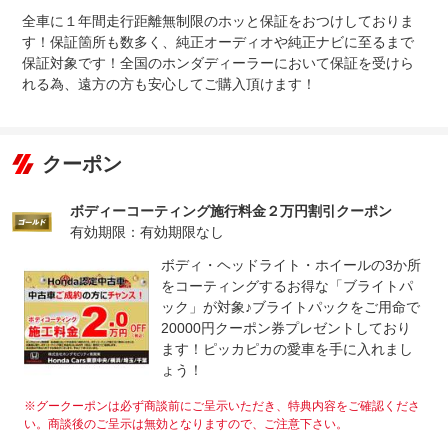
整備付 法定12ヶ月または法定24ヶ月点検整備付
法定整備
※車検なし・車検整備付の場合は法定24ヶ月点検整備付
全車に１年間走行距離無制限のホッと保証をおつけしておりま
※商用車は6ヶ月または12ヶ月点検整備付
す！保証箇所も数多く、純正オーディオや純正ナビに至るまで
保証対象です！全国のホンダディーラーにおいて保証を受けら
ご購入頂いたお車は、走行距離、使用状況など車両状態を
法定整備
しっかり確認した上で、お客様に安心してお乗り頂ける
れる為、遠方の方も安心してご購入頂けます！
について
様、法定点検項目及びＨｏｎｄａで定めている項目、基準
に沿った整備を実施し、ご納車させて頂きます。
クーポン
ボディーコーティング施行料金２万円割引クーポン
有効期限：有効期限なし
ボディ・ヘッドライト・ホイールの3か所
をコーティングするお得な「ブライトパ
ック」が対象♪ブライトパックをご用命で
20000円クーポン券プレゼントしており
ます！ピッカピカの愛車を手に入れまし
ょう！
※グークーポンは必ず商談前にご呈示いただき、特典内容をご確認くださ
い。商談後のご呈示は無効となりますので、ご注意下さい。