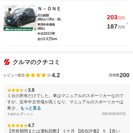
Ｎ－ＯＮＥ
支払総額
203
万円
(税込)(リ済込・追)
車両本体価格
187
万円
(税込)
2023年
年式
2.5万km
走行
クルマのクチコミ
4.2
200
レビュー総合
投稿数
3.9
１台の所有だけでした。車はマニュアルのスポーツカーなので
すが、近年中古市場が高くなり、マニュアルのスポーツカーは
希少...
もっと見る
えぬわんダッシュ
2021年06月07日
4.7
【所有期間または運転回数】 １ケ月 【総合評価】 ５ 【良い