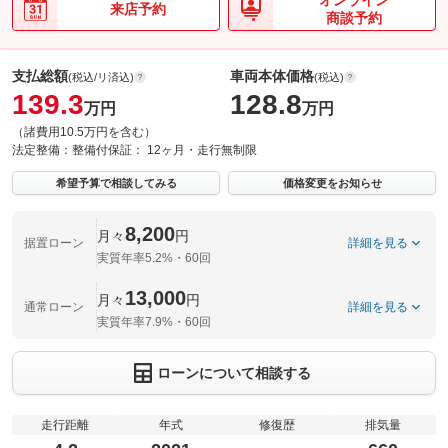
オンライン
来店予約
商談予約
支払総額
車両本体価格
(税込/リ済込)
(税込)
139.3
128.8
万円
万円
（諸費用10.5万円を含む）
法定整備：
整備付
保証：
12ヶ月・走行無制限
希望予算で相談してみる
価格変更をお知らせ
8,200
月々
円
据置ローン
詳細を見る
実質年率5.2%・60回
13,000
月々
円
通常ローン
詳細を見る
実質年率7.9%・60回
ローンについて相談する
走行距離
年式
修復歴
排気量