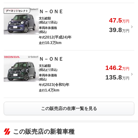
Ｎ－ＯＮＥ
グーネットセレクト
支払総額
47.5
万円
(税込)(リ済込)
車両本体価格
39.8
万円
(税込)
2012(平成24)年
年式
10.3万km
走行
Ｎ－ＯＮＥ
支払総額
146.2
万円
(税込)(リ済込)
車両本体価格
135.8
万円
(税込)
2023(令和5)年
年式
1.4万km
走行
この販売店の在庫一覧を見る
この販売店の新着車種