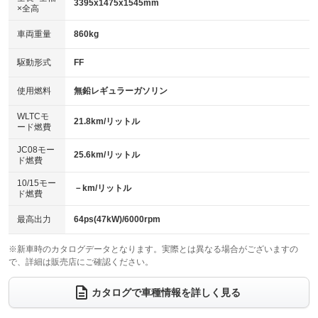
3395x1475x1545mm
×全高
パワーウィンドウ
盗難防止システム
革シート
ハーフレザーシート
：装備あり
：装備あり
：装備なし
：装備なし
車両重量
860kg
アイドリングストップ
ドライブレコーダー
キーレス
LEDヘッドランプ
：装備あり
：装備なし
：装備あり
：装備あり
USB入力端子
Bluetooth接続
駆動形式
FF
HID(キセノンライト)
ポータブルナビ
：装備あり
：装備あり
：装備なし
：装備なし
100V電源
クリーンディーゼル
バックカメラ
ETC
使用燃料
無鉛レギュラーガソリン
：装備なし
：装備なし
：装備あり
：装備あり
センターデフロック
エアロ
スマートキー
：装備なし
WLTCモ
：装備なし
：装備あり
21.8km/リットル
ード燃費
レンタカーアップ
展示・試乗車
ローダウン
ランフラットタイヤ
：装備なし
：装備なし
：装備なし
：装備なし
JC08モー
25.6km/リットル
ド燃費
電動格納ミラー
パワーシート
3列シート
：装備あり
：装備なし
：装備なし
10/15モー
装備略号／用語解説
－km/リットル
ベンチシート
フルフラットシート
ド燃費
：装備なし
：装備なし
チップアップシート
オットマン
：装備あり
：装備なし
最高出力
64ps(47kW)/6000rpm
電動格納サードシート
シートヒーター
：装備なし
：装備あり
※新車時のカタログデータとなります。実際とは異なる場合がございますの
で、詳細は販売店にご確認ください。
ウォークスルー
後席モニター
：装備なし
：装備なし
電動リアゲート
フロントカメラ
カタログで車種情報を詳しく見る
：装備なし
：装備なし
シートエアコン
全周囲カメラ