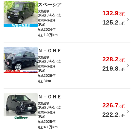
スペーシア
支払総額
132.9
万円
(税込)(リ済込・追)
車両本体価格
125.2
万円
(税込)
2024年
年式
1.0万km
走行
Ｎ－ＯＮＥ
支払総額
228.2
万円
(税込)(リ済込・追)
車両本体価格
219.8
万円
(税込)
2026年
年式
3km
走行
Ｎ－ＯＮＥ
支払総額
226.7
万円
(税込)(リ済込・追)
車両本体価格
222.2
万円
(税込)
2025年
年式
4.1万km
走行