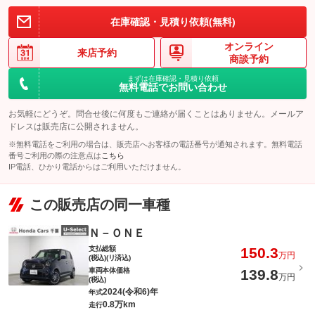
在庫確認・見積り依頼(無料)
オンライン
来店予約
商談予約
まずは在庫確認・見積り依頼
無料電話でお問い合わせ
お気軽にどうぞ。問合せ後に何度もご連絡が届くことはありません。メールア
ドレスは販売店に公開されません。
※無料電話をご利用の場合は、販売店へお客様の電話番号が通知されます。無料電話
番号ご利用の際の注意点は
こちら
IP電話、ひかり電話からはご利用いただけません。
この販売店の同一車種
Ｎ－ＯＮＥ
支払総額
150.3
万円
(税込)(リ済込)
車両本体価格
139.8
万円
(税込)
2024(令和6)年
年式
0.8万km
走行