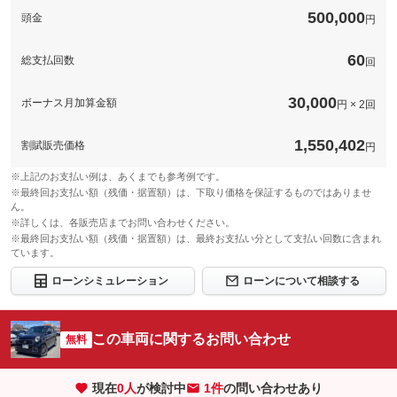
セットにした「ブライトパック」です。汚れが付きにくく、落と
500,000
頭金
し易いためきれいな状態を維持し易くお車の手入れの手間を減ら
円
す事がで出来ます！！
60
総支払回数
回
このパックの見積もり依頼（無料）
30,000
ボーナス月加算金額
円 × 2回
1,550,402
割賦販売価格
円
※上記のお支払い例は、あくまでも参考例です。
※最終回お支払い額（残価・据置額）は、下取り価格を保証するものではありませ
ん。
※詳しくは、各販売店までお問い合わせください。
※最終回お支払い額（残価・据置額）は、最終お支払い分として支払い回数に含まれ
ています。
ローンシミュレーション
ローンについて相談する
この車両に関するお問い合わせ
無料
現在
0
人
が検討中
1件
の問い合わせあり