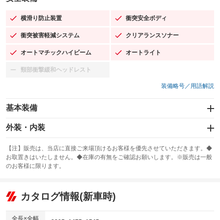
横滑り防止装置
衝突安全ボディ
：装備あり
：装備あり
衝突被害軽減システム
クリアランスソナー
：装備あり
：装備あり
オートマチックハイビーム
オートライト
：装備あり
：装備あり
頸部衝撃緩和ヘッドレスト
：装備なし
装備略号／用語解説
基本装備
エアバッグ：運転席/助手席/サイド
外装・内装
：装備あり
スライドドア
カーナビ：メモリーナビ他
：装備なし
：装備あり
【注】販売は、当店に直接ご来場頂けるお客様を優先させていただきます。◆
お取置きはいたしません。◆在庫の有無をご確認お願いします。※販売は一般
サンルーフ
ABS
TV：フルセグ
：装備なし
：装備あり
：装備あり
のお客様に限ります。
エアコン
Wエアコン
オーディオ：CDまたはCDチェンジャー／ミュージックサーバー
：装備あり
：装備なし
：装備あり
リフトアップ
パワーステアリング
カタログ情報(新車時)
ビジュアル：-／DVD再生
：装備なし
：装備あり
：装備あり
ダウンヒルアシストコントロール
アルミホイール：アルミホイール
：装備なし
：装備あり
全長×全幅