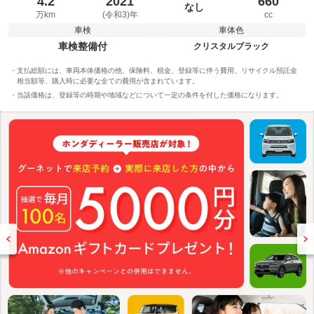
4.2
2021
660
なし
万km
(令和3)年
cc
車検
車体色
車検整備付
クリスタルブラック
支払総額には、車両本体価格の他、保険料、税金、登録等に伴う費用、リサイクル預託金
相当額等、購入時に必要な全ての費用が含まれています。
当該価格は、登録等の時期や地域などについて一定の条件を付した価格になります。