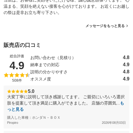
当店は、お客様に笑顔をいただける様、誠心誠意頑張ってます。 心
温まる、笑顔を絶えない接客を心がけております。 お近くにお越し
の祭は是非お立ち寄り下さい。
メッセージをもっと見る
販売店の口コミ
総合評価
4.8
お問い合わせ（見積り）
（5点満点中）
4.9
4.9
納車までの対応
4.8
説明の分かりやすさ
4.9
オススメ度
508件
5.0
大変丁寧に説明して頂き感謝してます。 ご親切にいろいろ選択
肢を提案して頂き満足に購入ができました。 店舗の雰囲気...
も
っと見る
購入した車種：ホンダＮ－ＢＯＸ
Piropiro
2026年08月03日