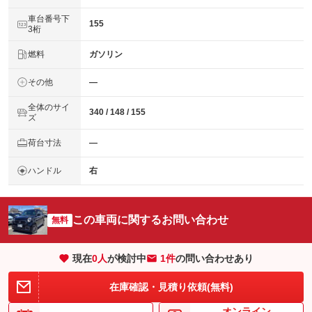
車台番号下
155
3桁
燃料
ガソリン
その他
―
全体のサイ
340 / 148 / 155
ズ
荷台寸法
―
ハンドル
右
この車両に関するお問い合わせ
無料
現在
0
人
が検討中
1件
の問い合わせあり
在庫確認・見積り依頼(無料)
オンライン