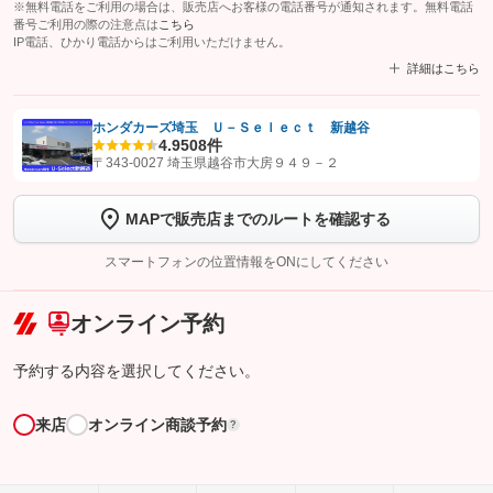
※無料電話をご利用の場合は、販売店へお客様の電話番号が通知されます。無料電話
番号ご利用の際の注意点は
こちら
IP電話、ひかり電話からはご利用いただけません。
詳細はこちら
ホンダカーズ埼玉 Ｕ－Ｓｅｌｅｃｔ 新越谷
4.9
508件
【STEP1】
認証画面でグーネットを友だち追加してから「許可する」ボタンを押
〒343-0027 埼玉県越谷市大房９４９－２
します
MAPで販売店までのルートを確認する
【STEP2】
トーク画面で
ボタンをタップして問い合わせを
完了してください。
スマートフォンの位置情報をONにしてください
こちら
オンライン予約
予約する内容を選択してください。
来店
オンライン商談予約
?