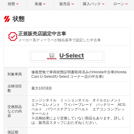
状態
装備
販売店
購入パック
ローン
状態
正規販売店認定中古車
メーカー系ディーラーが独自基準で認定した中古車
修復歴無で車両状態証明書取得済みのHonda中古車(Honda
対象車両
Cars U-Select/U-Select コーナー店の中古車)
点検項目
最大102項目
数
エンジンオイル ミッションオイル オイルエレメント
エアーエレメント ワイパーブレード バッテリー ACG
交換部品
ベルト パワーステアリングベルト エアコンコンプレッ
などの内
サーベルト
容
※点検結果により交換していない部品もあります。詳しく
は、販売店スタッフにおたずねください。
保証期