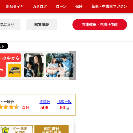
新品タイヤ
カタログ
ローン
保険
新車・中古車マガジン
気に入り
閲覧履歴
在庫確認・見積り依頼
ュー総合
投稿数
掲載台数
4.9
508
93
台
鑑定書付