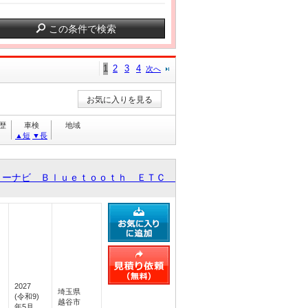
この条件で検索
1
2
3
4
次へ
お気に入りを見る
歴
車検
地域
▲短
▼長
リーナビ Ｂｌｕｅｔｏｏｔｈ ＥＴＣ
2027
埼玉県
(令和9)
越谷市
年5月