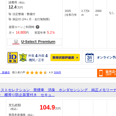
諸費用
（税込）
12.4
万円
2025
2.7万k
2000
なし
法定整備：整備付
(令和7)年
m
cc
保証付 (24ヶ月・走行無制限)
据置ローンご利用時
14,800
5.2
％
月々
円
実質年率
4
4
外装
内装
オンライン予
機関／正常
販売店
 新越谷
購入者の声
4.9
508件
(携帯・
ャストセレクション 禁煙車 消臭 ホンダセンシング 純正メモリー
 横滑り防止装置付き セキュ...
支払総額
104.9
万円
（税込）
車両本体価格
（税込）