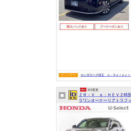
購入パックあり
グークーポンあり
ディーラー
ホンダカーズ埼玉 Ｕ－Ｓｅｌｅｃｔ
8/3更新
ＺＲ－Ｖ ｅ：ＨＥＶＺ特
ラワンオーナーリアトラフィ