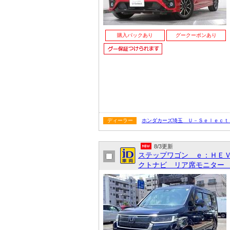
購入パックあり
グークーポンあり
ディーラー
ホンダカーズ埼玉 Ｕ－Ｓｅｌｅｃｔ
8/3更新
ステップワゴン ｅ：ＨＥ
クトナビ リア席モニター 