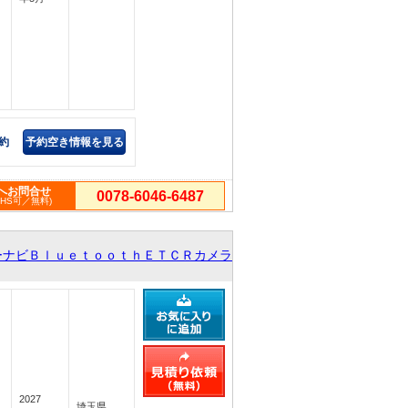
約
予約空き情報を見る
へお問合せ
0078-6046-6487
PHS可／無料)
ーナビＢｌｕｅｔｏｏｔｈＥＴＣＲカメラ
2027
埼玉県