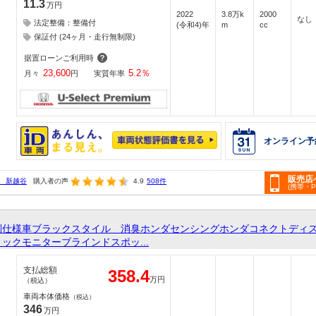
11.3
万円
2022
3.8万k
2000
なし
法定整備：整備付
(令和4)年
m
cc
保証付 (24ヶ月・走行無制限)
据置ローンご利用時
23,600
5.2
％
月々
円
実質年率
オンライン予
販売店
 新越谷
購入者の声
4.9
508件
(携帯・
別仕様車ブラックスタイル 消臭ホンダセンシングホンダコネクトディ
ックモニターブラインドスポッ...
支払総額
358.4
万円
（税込）
車両本体価格
（税込）
346
万円