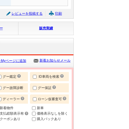
レビューを投稿する
印刷
ー
販売実績
新着お知らせメール
Myページに追加
グー鑑定
ID車両を検索
グー故障診断
グー保証
ディーラー
ローン仮審査可
新着物件
新車
支払総額表示有
価格表示なしを除く
クーポンあり
購入パックあり