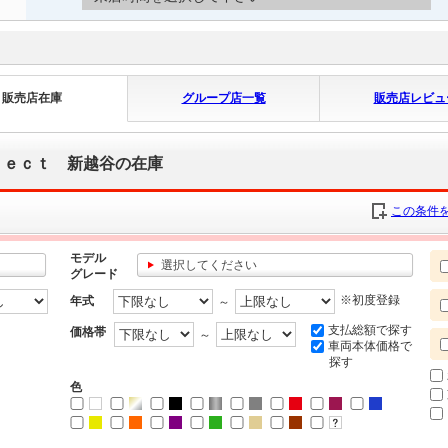
販売店在庫
グループ店一覧
販売店レビュ
ｌｅｃｔ 新越谷の在庫
この条件を
モデル
選択してください
グレード
※初度登録
年式
～
支払総額で探す
価格帯
～
車両本体価格で
探す
色