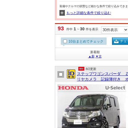
装備やクルマの状態など細かな条件で絞り込みできま
もっと詳細な条件で絞り込む
93
1
30
件中
~
件を表示
チェ
10台まとめてチェック
新着順
▲新
▼古
8/2更新
ステップワゴンスパーダ 
リヤカメラ 記録簿付き オ