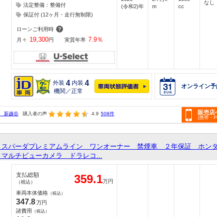
なし
法定整備：整備付
(令和2)年
m
cc
保証付 (12ヶ月・走行無制限)
ローンご利用時
19,300
7.9
％
月々
円
実質年率
4
4
外装
内装
オンライン予
機関／正常
販売店
 新越谷
購入者の声
4.9
508件
(携帯・
Ｖスパーダプレミアムライン ワンオーナー 禁煙車 ２年保証 ホン
マルチビューカメラ ドラレコ...
支払総額
359.1
万円
（税込）
車両本体価格
（税込）
347.8
万円
諸費用
（税込）