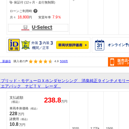
保証付 (12ヶ月・走行無制限)
ローンご利用時
18,800
7.9
％
月々
円
実質年率
3
3
外装
内装
オンライン予
機関／正常
販売店
 新越谷
購入者の声
4.9
508件
(携帯・
イブリッド・モデューロＸホンダセンシング 消臭純正９インチメモリ
エアバック ナビＴＶ レーダ...
支払総額
238.8
万円
（税込）
車両本体価格
（税込）
228
万円
諸費用
（税込）
10.8
万円
2020
2.7万k
1500