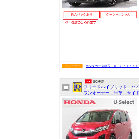
購入パックあり
グークーポンあり
ディーラー
ホンダカーズ埼玉 Ｕ－Ｓｅｌｅｃｔ
8/2更新
フリードハイブリッド ハ
ワンオーナー 半革 サイド