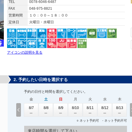
TEL
0078-6046-6487
FAX
048-975-8821
営業時間
１０：００～１８：００
定休日
火曜日・水曜日
アイコンの説明を見る
2. 予約したい日時を選択する
予約の日付と時間を選択してください。
金
土
日
月
火
水
木
8/7
8/8
8/9
8/10
8/11
8/12
8/13
○ ネット予約可 - ネット予約不可
来店時間を選択して下さい