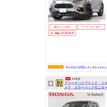
購入パックあり
グークーポンあり
ディーラー
ホンダカーズ埼玉 Ｕ－Ｓｅｌｅｃｔ
8/4更新
フリードハイブリッド ジ
メラ カラーバックモニター