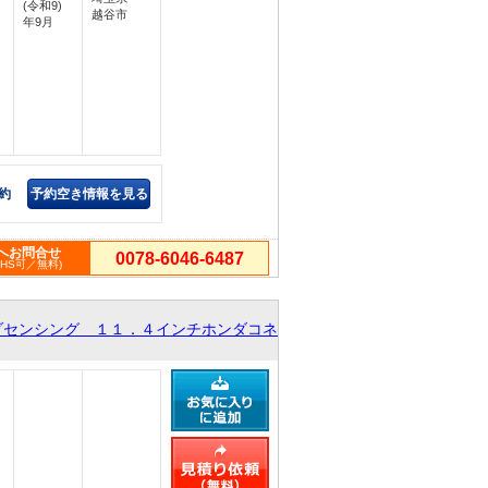
(令和9)
越谷市
年9月
約
予約空き情報を見る
へお問合せ
0078-6046-6487
PHS可／無料)
ダセンシング １１．４インチホンダコネ