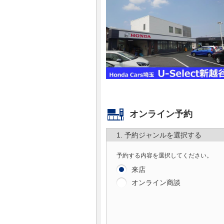
マガジン
車カタログ
自動車ローン
保険
オンライン予約
レビュー
1. 予約ジャンルを選択する
価格相場
予約する内容を選択してください。
来店
教習所
オンライン商談
用語集