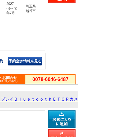
2027
埼玉県
(令和9)
越谷市
年7月
約
予約空き情報を見る
へお問合せ
0078-6046-6487
PHS可／無料)
スプレイＢｌｕｅｔｏｏｔｈＥＴＣＲカメ