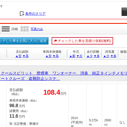
す
条件のクリア
詳細
写真のみ
ックした車をお気に入りに追加
チェックした車を見積り依頼(無料)
支払総額
車両本体価格
年式
走行距離
排気量
修復
▲安
▼高
▲安
▼高
▲新
▼古
▲少
▼多
▲少
▼多
Ｚクールスピリット 禁煙車 ワンオーナー 消臭 純正９インチメモ
ートクルーズ 盗難防止システ...
支払総額
108.4
万円
（税込）
車両本体価格
（税込）
96.8
万円
諸費用
（税込）
11.6
万円
2014
9.2万k
2000
(平成26)
なし
法定整備：整備付
m
cc
年