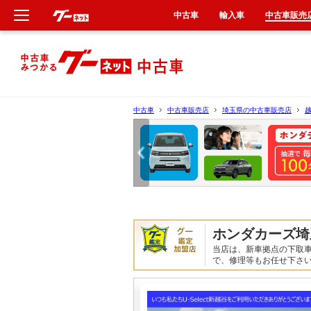
中古車
輸入車
中古車販売
新車
中古車
中古車
中古車販売店
埼玉県の中古車販売店
輸入車
クルマ買取
カーリース
ホンダカーズ埼
タイヤ交換
当店は、新車拠点の下取
で、修理等もお任せ下さ
整備工場
車検