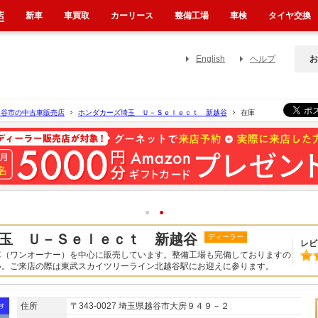
店
新車
車買取
カーリース
整備工場
車検
タイヤ交換
English
ヘルプ
お
越谷市の中古車販売店
ホンダカーズ埼玉 Ｕ－Ｓｅｌｅｃｔ 新越谷
在庫
1
2
玉 Ｕ－Ｓｅｌｅｃｔ 新越谷
ディーラー
レビ
車（ワンオーナー）を中心に販売しています。整備工場も完備しておりますの
い。ご来店の際は東武スカイツリーライン北越谷駅にお迎えに参ります。
住所
〒343-0027 埼玉県越谷市大房９４９－２