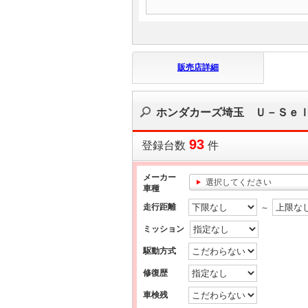
販売店詳細
ホンダカーズ埼玉 Ｕ－Ｓｅ
93
登録台数
件
メーカー
選択してください
車種
走行距離
～
ミッション
駆動方式
修復歴
車検残