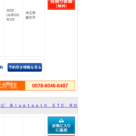
2028
埼玉県
(令和10)
越谷市
年3月
約
予約空き情報を見る
へお問合せ
0078-6046-6487
PHS可／無料)
ナビ Ｂｌｕｅｔｏｏｔｈ ＥＴＣ Ｒカ