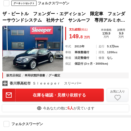
フォルクスワーゲン
グーネットセレクト
ザ・ビートル フェンダー・エディション 限定車 フェンダ
ーサウンドシステム 社外ナビ サンルーフ 専用アルミホイ
ール スピーカーイルミネーション
支払総額
(税込)
本体価格
諸費用
139.9
9.9
149.
8
万円
万円
万円
年式
2013年
走行
5.3万km
車検
車検整備付
排気
1200cc
整備
法定整備付
修復
なし
保証
保証付 (3ヶ月・3000km)
販売店保証
車両状態評価書
グー鑑定
香川県高松市
Ｓｌｅｅｅｐｅｒ スリーパー
お気に入り
在庫を確認・見積り依頼する
6人
今あなたの他に
が見ています
フォルクスワーゲン