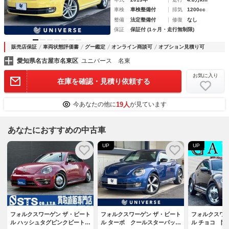
車検
車検整備付
排気
1200cc
整備
法定整備付
修復
なし
保証
保証付 (1ヶ月・走行無制限)
販売店保証
車両状態評価書
グー鑑定
オンライン商談可
オプション見積り可
愛知県名古屋市名東区
ユニバース 名東
お気に入り
在庫を確認・見積り依頼する
19人
今あなたの他に
が見ています
あなたにおすすめの中古車
UP
UP
フォルクスワーゲン ザ・ビート
フォルクスワーゲン ザ・ビート
フォルクスワー
ル ハッシュタグピンクビート
ル ターボ クールスターパッケ
ル チョコ 限