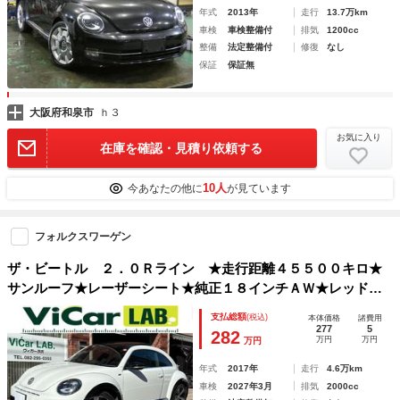
年式
2013年
走行
13.7万km
車検
車検整備付
排気
1200cc
整備
法定整備付
修復
なし
保証
保証無
大阪府和泉市
ｈ３
お気に入り
在庫を確認・見積り依頼する
10人
今あなたの他に
が見ています
フォルクスワーゲン
ザ・ビートル ２．０Ｒライン ★走行距離４５５００キロ★
サンルーフ★レーザーシート★純正１８インチＡＷ★レッドキ
ャリパー★ＥＴＣ★ＨＩＤヘッドライト★社外７インチナビ★
支払総額
(税込)
本体価格
諸費用
Ｂｌｕｅｔｏｏｔｈ★フルセグＴＶ★バックカメラ★
277
5
282
万円
万円
万円
年式
2017年
走行
4.6万km
車検
2027年3月
排気
2000cc