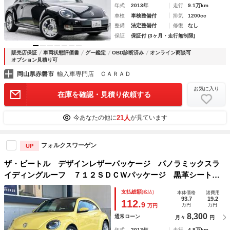
年式
2013年
走行
9.1万km
車検
車検整備付
排気
1200cc
整備
法定整備付
修復
なし
保証
保証付 (3ヶ月・走行無制限)
販売店保証
車両状態評価書
グー鑑定
OBD診断済み
オンライン商談可
オプション見積り可
岡山県赤磐市
輸入車専門店 ＣＡＲＡＤ
お気に入り
在庫を確認・見積り依頼する
21人
今あなたの他に
が見ています
フォルクスワーゲン
UP
ザ・ビートル デザインレザーパッケージ パノラミックスラ
イディングルーフ ７１２ＳＤＣＷパッケージ 黒革シート
前席シートヒーター 純正ナビ クルーズコントロール ｂｌ
支払総額
(税込)
本体価格
諸費用
ｕｅｔｏｏｔｈ接続 ＥＴＣ車載器 デュアルオートエアコ
93.7
19.2
112.
9
万円
万円
万円
ン ＨＩＤ 禁煙車
8,300
通常ローン
月々
円
年式
2013年
走行
4.8万km