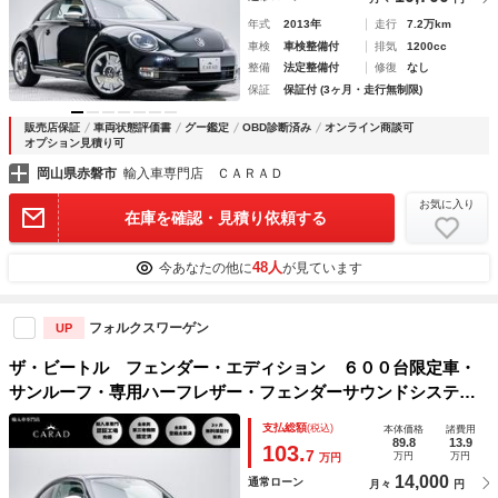
年式
2013年
走行
7.2万km
車検
車検整備付
排気
1200cc
整備
法定整備付
修復
なし
保証
保証付 (3ヶ月・走行無制限)
販売店保証
車両状態評価書
グー鑑定
OBD診断済み
オンライン商談可
オプション見積り可
岡山県赤磐市
輸入車専門店 ＣＡＲＡＤ
お気に入り
在庫を確認・見積り依頼する
48人
今あなたの他に
が見ています
フォルクスワーゲン
UP
ザ・ビートル フェンダー・エディション ６００台限定車・
サンルーフ・専用ハーフレザー・フェンダーサウンドシステ
ム・専用１８インチアルミ・専用インテリア・ドライブレコー
支払総額
(税込)
本体価格
諸費用
ダー・レーダー・ＨＩＤヘッドライト・パドルシフト・クルー
89.8
13.9
103.
7
万円
万円
万円
ズコントロール
14,000
通常ローン
月々
円