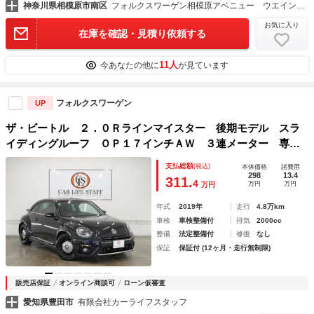
神奈川県相模原市南区
フォルクスワーゲン相模原アベニュー ウエインズインポート横浜（株）
お気に入り
在庫を確認・見積り依頼する
11人
今あなたの他に
が見ています
フォルクスワーゲン
UP
ザ・ビートル ２．０Ｒラインマイスター 後期モデル スラ
イディングルーフ ＯＰ１７インチＡＷ ３連メーター 専用
赤黒レザーシート シートヒーター トランクスポイラー ク
支払総額
(税込)
本体価格
諸費用
ルーズコントロール １年保証付き 禁煙車
298
13.4
311.
4
万円
万円
万円
年式
2019年
走行
4.8万km
車検
車検整備付
排気
2000cc
整備
法定整備付
修復
なし
保証
保証付 (12ヶ月・走行無制限)
販売店保証
オンライン商談可
ローン仮審査
愛知県豊田市
有限会社カーライフスタッフ