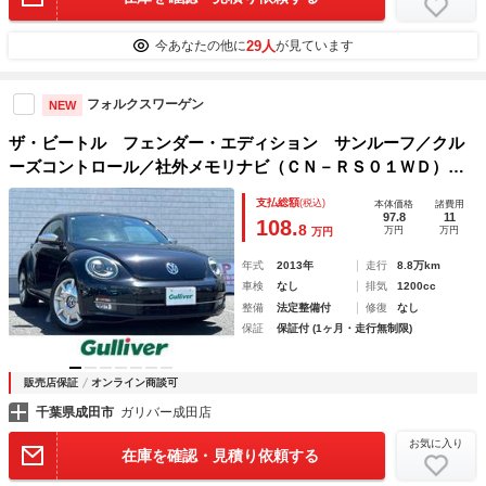
29人
今あなたの他に
が見ています
フォルクスワーゲン
NEW
ザ・ビートル フェンダー・エディション サンルーフ／クル
ーズコントロール／社外メモリナビ（ＣＮ－ＲＳ０１ＷＤ）／
フルセグＴＶ／ＣＤ／ＤＶＤ／Ｂｌｕｅｔｏｏｔｈ／ＡＵＸ／
支払総額
(税込)
本体価格
諸費用
バックカメラ／ＥＴＣ／ハーフレザー／スペアキー／社外フロ
97.8
11
108.
8
万円
万円
万円
アマット
年式
2013年
走行
8.8万km
車検
なし
排気
1200cc
整備
法定整備付
修復
なし
保証
保証付 (1ヶ月・走行無制限)
販売店保証
オンライン商談可
千葉県成田市
ガリバー成田店
お気に入り
在庫を確認・見積り依頼する