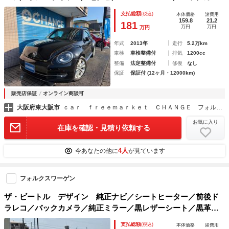
ラ／ＥＴＣ／ドラレコ／オートクルーズ／パドルシフト／１７
支払総額
(税込)
本体価格
諸費用
ＡＷ純正／１年保証
159.8
21.2
181
万円
万円
万円
年式
2013年
走行
5.2万km
車検
車検整備付
排気
1200cc
整備
法定整備付
修復
なし
保証
保証付 (12ヶ月・12000km)
販売店保証
オンライン商談可
大阪府東大阪市
ｃａｒ ｆｒｅｅｍａｒｋｅｔ ＣＨＡＮＧＥ フォルクスワーゲンこだわりのお店 東大阪店 ８ＳＴＡＲ（株）
お気に入り
在庫を確認・見積り依頼する
4人
今あなたの他に
が見ています
フォルクスワーゲン
ザ・ビートル デザイン 純正ナビ／シートヒーター／前後ド
ラレコ／バックカメラ／純正ミラー／黒レザーシート／黒革ス
テアリング／ボディーカラー同色ダッシュボード／ＤＶＤ再生
支払総額
(税込)
本体価格
諸費用