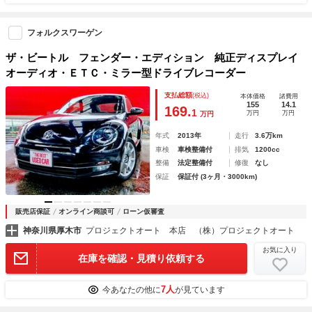
フォルクスワーゲン
ザ・ビートル フェンダー・エディション 純正ディスプレイ
オーディオ・ＥＴＣ・ミラー型ドライブレコーダー
支払総額
(税込)
本体価格
諸費用
155
14.1
169.
1
万円
万円
万円
年式
2013年
走行
3.6万km
車検
車検整備付
排気
1200cc
整備
法定整備付
修復
なし
保証
保証付 (3ヶ月・3000km)
販売店保証
オンライン商談可
ローン仮審査
神奈川県厚木市
プロジェクトオート 本店 （株）プロジェクトオート
お気に入り
在庫を確認・見積り依頼する
7人
今あなたの他に
が見ています