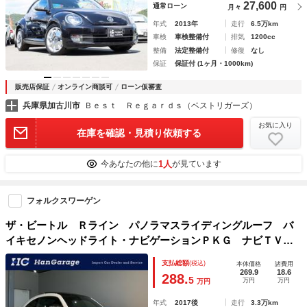
27,600
通常ローン
月々
円
年式
2013年
走行
6.5万km
車検
車検整備付
排気
1200cc
整備
法定整備付
修復
なし
保証
保証付 (1ヶ月・1000km)
販売店保証
オンライン商談可
ローン仮審査
兵庫県加古川市
Ｂｅｓｔ Ｒｅｇａｒｄｓ（ベストリガーズ）
お気に入り
在庫を確認・見積り依頼する
1人
今あなたの他に
が見ています
フォルクスワーゲン
ザ・ビートル Ｒライン パノラマスライディングルーフ バ
イキセノンヘッドライト・ナビゲーションＰＫＧ ナビＴＶ
バックカメラ デュアルエキゾーストパイプ ブラインドスポ
支払総額
(税込)
本体価格
諸費用
ット リアトラフィックアラート ポストコリジョンブレーキ
269.9
18.6
288.
5
万円
万円
万円
年式
2017後
走行
3.3万km