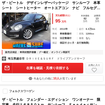
ザ・ビートル デザインレザーパッケージ サンルーフ 本革
シート シートヒーター オートエアコン ナビ フルセグＴ
Ｖ Ｂｌｕｅｔｏｏｔｈ ＬＥＤヘッドライト １７インチア
支払総額
(税込)
本体価格
諸費用
ルミ 禁煙車
82
13
95
万円
万円
万円
年式
2013年
走行
6.3万km
車検
車検整備付
排気
1200cc
整備
法定整備付
修復
なし
保証
保証付 (3ヶ月・走行無制限)
販売店保証
車両状態評価書
グー鑑定
オンライン商談可
埼玉県越谷市
ＤＲＩＶＥ＆ＳＵＲＦ ドライブアンドサーフ
お気に入り
在庫を確認・見積り依頼する
10人
今あなたの他に
が見ています
フォルクスワーゲン
ザ・ビートル フェンダー・エディション ワンオーナー 限
定車 走行１６８５０ｋｍ サンルーフ Ｆｅｎｄｅｒサンバ