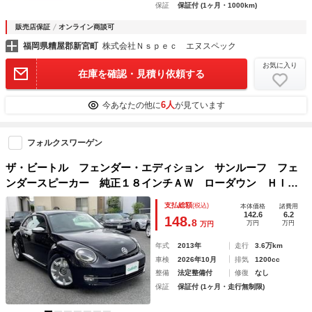
保証
保証付 (1ヶ月・1000km)
販売店保証
オンライン商談可
福岡県糟屋郡新宮町
株式会社Ｎｓｐｅｃ エヌスペック
お気に入り
在庫を確認・見積り依頼する
6人
今あなたの他に
が見ています
フォルクスワーゲン
ザ・ビートル フェンダー・エディション サンルーフ フェ
ンダースピーカー 純正１８インチＡＷ ローダウン ＨＩＤ
ライト 社外ナビ ＥＴＣ キーレス Ｈ２６／２７／Ｒ２／
支払総額
(税込)
本体価格
諸費用
４／６年ディーラー整備記録
142.6
6.2
148.
8
万円
万円
万円
年式
2013年
走行
3.6万km
車検
2026年10月
排気
1200cc
整備
法定整備付
修復
なし
保証
保証付 (1ヶ月・走行無制限)