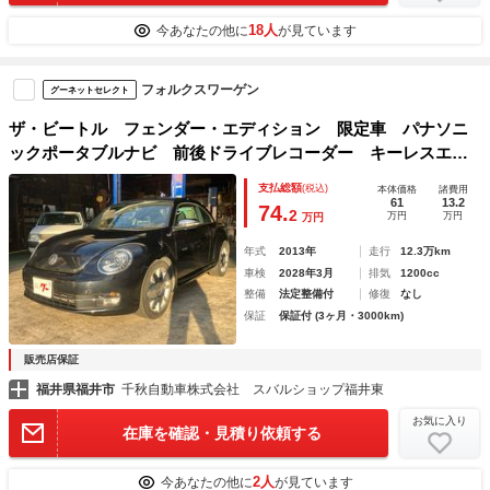
18人
今あなたの他に
が見ています
フォルクスワーゲン
グーネットセレクト
ザ・ビートル フェンダー・エディション 限定車 パナソニ
ックポータブルナビ 前後ドライブレコーダー キーレスエン
トリー サンルーフ 純正１８インチアルミ ＨＩＤヘッドラ
支払総額
(税込)
本体価格
諸費用
イト オートエアコン 電動格納ミラー
61
13.2
74.
2
万円
万円
万円
年式
2013年
走行
12.3万km
車検
2028年3月
排気
1200cc
整備
法定整備付
修復
なし
保証
保証付 (3ヶ月・3000km)
販売店保証
福井県福井市
千秋自動車株式会社 スバルショップ福井東
お気に入り
在庫を確認・見積り依頼する
2人
今あなたの他に
が見ています