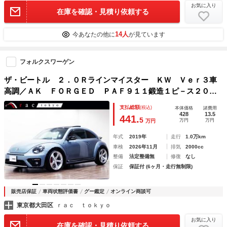
お気に入り
在庫を確認・見積り依頼する
14人
今あなたの他に
が見ています
フォルクスワーゲン
ザ・ビートル ２．０Ｒラインマイスター ＫＷ Ｖｅｒ３車
高調／ＡＫ ＦＯＲＧＥＤ ＰＡＦ９１１鍛造１ピ－ス２０イ
ンチＡＷ／ＰＳ４Ｓ／ＡＰＲ Ｓｔａｇｅ１／ＮＥＵＳＰＥＥ
支払総額
(税込)
本体価格
諸費用
Ｄ Ｐ－ＦＬＯインテ－ク／ＣＴＳ ＴＵＲＢダウンパイプ／
428
13.5
441.
5
万円
万円
万円
ＢＯＲＡフルエキ
年式
2019年
走行
1.0万km
車検
2026年11月
排気
2000cc
整備
法定整備無
修復
なし
保証
保証付 (6ヶ月・走行無制限)
販売店保証
車両状態評価書
グー鑑定
オンライン商談可
東京都大田区
ｒａｃ ｔｏｋｙｏ
お気に入り
在庫を確認・見積り依頼する