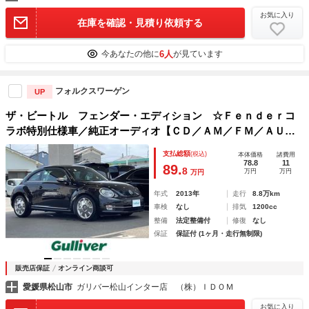
お気に入り
在庫を確認・見積り依頼する
6人
今あなたの他に
が見ています
フォルクスワーゲン
UP
ザ・ビートル フェンダー・エディション ☆Ｆｅｎｄｅｒコ
ラボ特別仕様車／純正オーディオ【ＣＤ／ＡＭ／ＦＭ／ＡＵ
Ｘ】／ガラスルーフ／パドルシフト／クルーズコントロール／
支払総額
(税込)
本体価格
諸費用
スペアキー／純正フロアマット／純正１８インチアルミ／キセ
78.8
11
89.
8
万円
万円
万円
ノンヘッドライト
年式
2013年
走行
8.8万km
車検
なし
排気
1200cc
整備
法定整備付
修復
なし
保証
保証付 (1ヶ月・走行無制限)
販売店保証
オンライン商談可
愛媛県松山市
ガリバー松山インター店 （株）ＩＤＯＭ
お気に入り