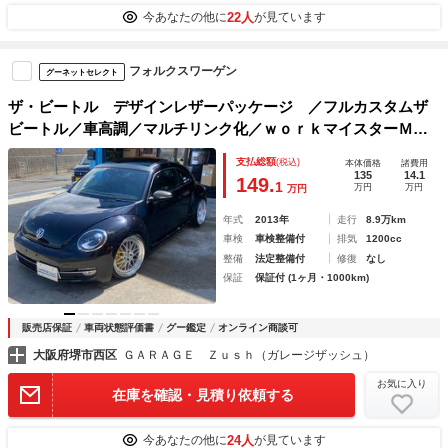
22人
今あなたの他に
が見ています
フォルクスワーゲン
グーネットセレクト
ザ・ビートル デザインレザーパッケージ ／フルカスタムザ
ビートル／車高調／マルチリンク化／ｗｏｒｋマイスターＭ１
／ワンオフマフラー／パノラマサンルーフ／本革シート／ルー
支払総額
(税込)
本体価格
諸費用
フマット塗装／ワンオフステアリング／ワンオフ／社外シフト
135
14.1
149.
1
万円
万円
万円
ノブ
年式
2013年
走行
8.9万km
車検
車検整備付
排気
1200cc
整備
法定整備付
修復
なし
保証
保証付 (1ヶ月・1000km)
販売店保証
車両状態評価書
グー鑑定
オンライン商談可
大阪府堺市西区
ＧＡＲＡＧＥ Ｚｕｓｈ（ガレージザッシュ）
お気に入り
在庫を確認・見積り依頼する
24人
今あなたの他に
が見ています