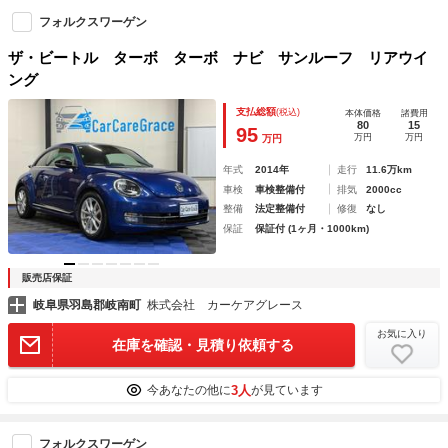
フォルクスワーゲン
ザ・ビートル ターボ ターボ ナビ サンルーフ リアウイ
ング
支払総額
(税込)
本体価格
諸費用
80
15
95
万円
万円
万円
年式
2014年
走行
11.6万km
車検
車検整備付
排気
2000cc
整備
法定整備付
修復
なし
保証
保証付 (1ヶ月・1000km)
販売店保証
岐阜県羽島郡岐南町
株式会社 カーケアグレース
お気に入り
在庫を確認・見積り依頼する
3人
今あなたの他に
が見ています
フォルクスワーゲン