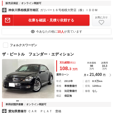
販売店保証
オンライン商談可
神奈川県相模原市南区
ガリバー１６号相模大野店（株）ＩＤＯＭ
お気に入り
在庫を確認・見積り依頼する
10人
今あなたの他に
が見ています
フォルクスワーゲン
ザ・ビートル フェンダー・エディション
支払総額
(税込)
本体価格
諸費用
98
10.3
108.
3
万円
万円
万円
21,400
通常ローン
月々
円
年式
2013年
走行
8.9万km
車検
車検整備付
排気
1200cc
整備
法定整備付
修復
なし
保証
保証無
車両状態評価書
オンライン商談可
愛知県豊橋市
ＣＡＲ ＰＬＡＴ 豊橋