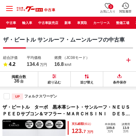
0
お気に入り
閲覧履歴
中古車
輸入車
中古車販売店
新車
車買取
カーリース
整備工場
ザ・ビートル サンルーフ・ムーンルーフの中古車
総合評価
平均価格
燃費
（JC08モード）
4.2
134.4
16.8
万円
km/l
掲載台数
36
台
絞り込む
並び替え
条件保存
フォルクスワーゲン
UP
ザ・ビートル ターボ 黒本革シート・サンルーフ・ＮＥＵＳ
ＰＥＥＤサブコン＆マフラー・ＭＡＲＣＨＳＩＮＩ ＤＥＳＩ
ＧＮ０４５ １８インチＡＷ・純正ナビ・フルセグ・ＬＥＤヘ
支払総額
(税込)
本体価格
諸費用
ッドライト・ドラレコ・シートヒーター・ソナーセンサー
109.8
13.9
123.
7
万円
万円
万円