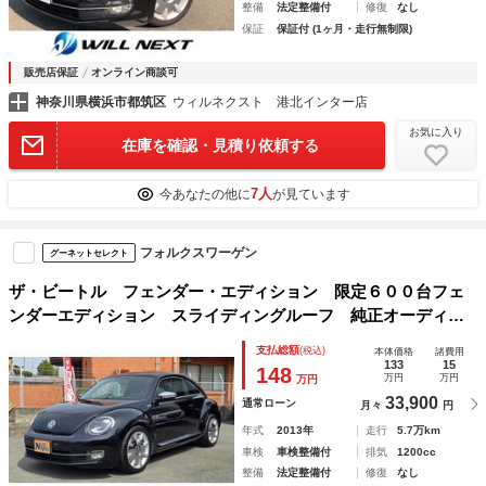
整備
法定整備付
修復
なし
保証
保証付 (1ヶ月・走行無制限)
販売店保証
オンライン商談可
神奈川県横浜市都筑区
ウィルネクスト 港北インター店
お気に入り
在庫を確認・見積り依頼する
7人
今あなたの他に
が見ています
フォルクスワーゲン
グーネットセレクト
ザ・ビートル フェンダー・エディション 限定６００台フェ
ンダーエディション スライディングルーフ 純正オーディ
オ サウンドシステム ＨＩＤライト キーレスキー クルー
支払総額
(税込)
本体価格
諸費用
ズコントロール 純正アルミホイール
133
15
148
万円
万円
万円
33,900
通常ローン
月々
円
年式
2013年
走行
5.7万km
車検
車検整備付
排気
1200cc
整備
法定整備付
修復
なし