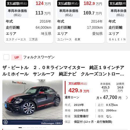
ル ３００台限定車 ＸＹＺ車
ージ 黒革シート 前席シート
カバー ナビ
124
182.
9
支払総額
支払総額
支払総額
(税込)
(税込)
(税込)
万円
万円
高調 純正ナビ フルセグＴ
ヒーター 純正ナビ 前後コー
クルーズコン
Ｖ Ｂｌｕｅｔｏｏｔｈ バッ
ナーセンサー ＨＩＤヘッドラ
ブレコーダー
車両本体価格
車両本体価格
車両本体価格
113
169.
7
万円
万円
クモニター ＨＩＤヘッドライ
イト ３連メーター オートク
Ｃ ＨＩＤ 
(税込)
(税込)
(税込)
ト フォグライト 純正１７イ
ルーズコントロール ｂｌｕｅ
ッシュスター
年式
2016年
年式
2014年
年式
ンチアルミホイール 電格ドア
ｔｏｏｔｈ接続 ＥＴＣ車載
ー 電格ミラ
走行距離
64,000km
走行距離
17,000km
走行距離
ミラー ドラレコ リモコンキ
器 禁煙車
ー ＥＴＣ
エリア
埼玉県
エリア
愛知県
エリア
エスティーエス 三芳店
ユニバース 名東
ＧＡＬＥＩＮ 
フォルクスワーゲン
UP
ザ・ビートル ２．０Ｒラインマイスター 純正１９インチア
ルミホイール サンルーフ 純正ナビ クルーズコントロー
ル ＨＩＤヘッドライト バックカメラ コーナーセンサー
支払総額
(税込)
本体価格
諸費用
本革シート シートヒーター ２ゾーンエアコン
415.3
14.6
429.
9
万円
万円
万円
47,700
通常ローン
月々
円
年式
2019年
走行
0.5万km
車検
2028年3月
排気
2000cc
整備
法定整備付
修復
なし
保証
保証付 (12ヶ月・走行無制限)