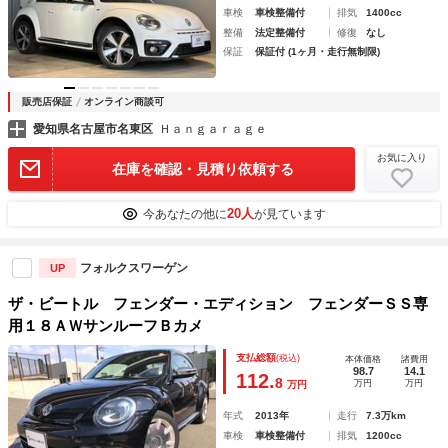
車検
車検整備付
排気
1400cc
整備
法定整備付
修復
なし
保証
保証付 (1ヶ月・走行無制限)
販売店保証
オンライン商談可
愛知県名古屋市名東区
Ｈａｎｇａｒａｇｅ
お気に入り
在庫を確認・見積り依頼する
20人
今あなたの他に
が見ています
フォルクスワーゲン
UP
ザ・ビートル フェンダー・エディション フェンダーＳＳ専
用１８ＡＷサンルーフＢカメ
支払総額
(税込)
本体価格
諸費用
98.7
14.1
112.
8
万円
万円
万円
年式
2013年
走行
7.3万km
車検
車検整備付
排気
1200cc