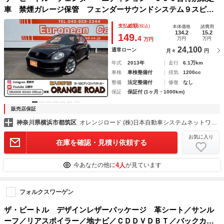
車 禁煙ガレージ保管 フェンダーサウンドシステム９スピー
カー 電動グウラスサンルーフ １８インチ専用ＡＷ ウッド
支払総額
(税込)
本体価格
諸費用
調ダッシュパネル
134.2
15.2
149.
4
万円
万円
万円
24,100
通常ローン
月々
円
年式
2013年
走行
6.1万km
車検
車検整備付
排気
1200cc
整備
法定整備付
修復
なし
保証
保証付 (1ヶ月・1000km)
販売店保証
神奈川県横浜市都筑区
オレンジロード (株)日本自動車システムネットワーク
お気に入り
在庫を確認・見積り依頼する
4人
今あなたの他に
が見ています
フォルクスワーゲン
ザ・ビートル デザインレザーパッケージ 革シート／サンル
ーフ／リアスポイラー／地ナビ／ＣＤＤＶＤＢＴ／バックカメ