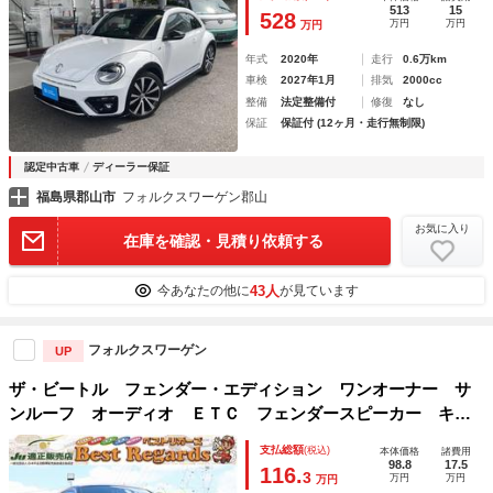
ーフ ブラインドスポット リアトラフィックアラート 純正
513
15
528
万円
万円
万円
１９インチアルミ
年式
2020年
走行
0.6万km
車検
2027年1月
排気
2000cc
整備
法定整備付
修復
なし
保証
保証付 (12ヶ月・走行無制限)
認定中古車
ディーラー保証
福島県郡山市
フォルクスワーゲン郡山
お気に入り
在庫を確認・見積り依頼する
43人
今あなたの他に
が見ています
フォルクスワーゲン
UP
ザ・ビートル フェンダー・エディション ワンオーナー サ
ンルーフ オーディオ ＥＴＣ フェンダースピーカー キー
レスエントリー 電動格納ミラー パワーステアリング パワ
支払総額
(税込)
本体価格
諸費用
ーウィンドウ
98.8
17.5
116.
3
万円
万円
万円