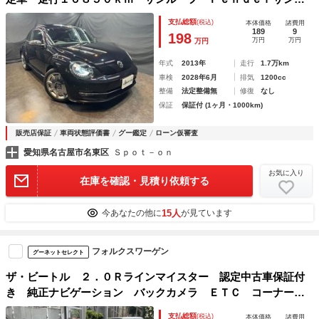
ーストパネル Ｆｅｎｄｅｒサウンドシステム サブウーハ
支払総額
(税込)
本体価格
諸費用
ー 純正ポータブルナビ／ＴＶ 専用ホイール アンビエント
189
9
198
万円
万円
万円
ライト 研磨施工済
年式
2013年
走行
1.7万km
車検
2028年6月
排気
1200cc
整備
法定整備無
修復
なし
保証
保証付 (1ヶ月・1000km)
販売店保証
車両状態評価書
グー鑑定
ローン仮審査
愛知県名古屋市名東区
Ｓｐｏｔ－ｏｎ
お気に入り
在庫を確認・見積り依頼する
15人
今あなたの他に
が見ています
フォルクスワーゲン
グーネットセレクト
ザ・ビートル ２．０Ｒラインマイスター 認定中古車保証付
き 純正ナビゲーション バックカメラ ＥＴＣ コーナーセ
ンサー（フロント・リア） レザーシート（レッド） サンル
支払総額
(税込)
本体価格
諸費用