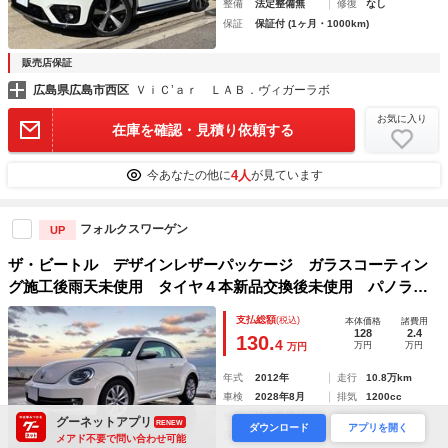
整備
法定整備無
修復
なし
保証
保証付 (1ヶ月・1000km)
販売店保証
広島県広島市西区
ＶｉＣ’ａｒ ＬＡＢ．ヴィガーラボ
お気に入り
在庫を確認・見積り依頼する
4人
今あなたの他に
が見ています
フォルクスワーゲン
UP
ザ・ビートル デザインレザーパッケージ ガラスコーティン
グ施工後雨天未使用 タイヤ４本新品交換後未使用 パノラマ
ルーフ フルセグ地デジ＆Ｂカメラ デイライト＆コーディン
支払総額
(税込)
本体価格
諸費用
グ施工 ガレージ保管 ディーラー下取り車 フルオリジナル
128
2.4
130.
4
万円
万円
万円
年式
2012年
走行
10.8万km
車検
2028年8月
排気
1200cc
整備
法定整備付
修復
なし
グーネットアプリ
RENEW
ダウンロード
アプリを開く
保証
保証無
メアド不要で問い合わせ可能