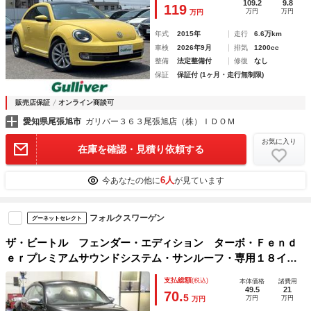
／フロントデフロスター／ドアミラーヒーター／スペアキー
109.2
9.8
119
万円
万円
万円
年式
2015年
走行
6.6万km
車検
2026年9月
排気
1200cc
整備
法定整備付
修復
なし
保証
保証付 (1ヶ月・走行無制限)
販売店保証
オンライン商談可
愛知県尾張旭市
ガリバー３６３尾張旭店（株）ＩＤＯＭ
お気に入り
在庫を確認・見積り依頼する
6人
今あなたの他に
が見ています
フォルクスワーゲン
グーネットセレクト
ザ・ビートル フェンダー・エディション ターボ・Ｆｅｎｄ
ｅｒプレミアムサウンドシステム・サンルーフ・専用１８イン
チアルミホイール・６００台限定車
支払総額
(税込)
本体価格
諸費用
49.5
21
70.
5
万円
万円
万円