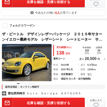
在庫を確認・見積り依頼する
6人
今あなたの他に
が見ています
フォルクスワーゲン
ザ・ビートル デザインレザーパッケージ ２０１５年サター
ンイエロー最終モデル レザーシート シートヒーター サン
ルーフ ＨＩＤ／ＬＥＤオートヘッドライト 純正１７インチ
支払総額
(税込)
本体価格
諸費用
アルミ 前後センサー オートエアコン ステアリングＳ ナ
118
20
138
万円
万円
万円
ビＴＶ Ｂカメラ
26,500
通常ローン
月々
円
年式
2015年
走行
6.0万km
車検
2027年1月
排気
1200cc
整備
法定整備付
修復
なし
保証
保証付 (3ヶ月・走行無制限)
販売店保証
オンライン商談可
愛知県岡崎市
Ａｕｔｏ Ｇａｒａｇｅ ＫＡＴＳＵＲＡ
お気に入り
在庫を確認・見積り依頼する