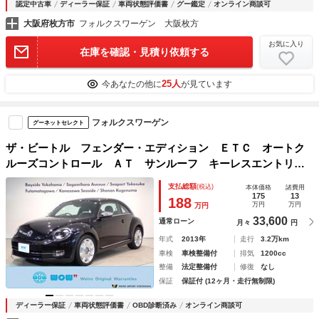
認定中古車
ディーラー保証
車両状態評価書
グー鑑定
オンライン商談可
大阪府枚方市
フォルクスワーゲン 大阪枚方
お気に入り
在庫を確認・見積り依頼する
25人
今あなたの他に
が見ています
フォルクスワーゲン
グーネットセレクト
ザ・ビートル フェンダー・エディション ＥＴＣ オートク
ルーズコントロール ＡＴ サンルーフ キーレスエントリ
ー 盗難防止システム ＡＢＳ ＣＤ ミュージックプレイヤ
支払総額
(税込)
本体価格
諸費用
ー接続可 エアコン パワーステアリング パワーウィンド
175
13
188
万円
万円
万円
ウ 運転席エアバッグ
33,600
通常ローン
月々
円
年式
2013年
走行
3.2万km
車検
車検整備付
排気
1200cc
整備
法定整備付
修復
なし
保証
保証付 (12ヶ月・走行無制限)
ディーラー保証
車両状態評価書
OBD診断済み
オンライン商談可