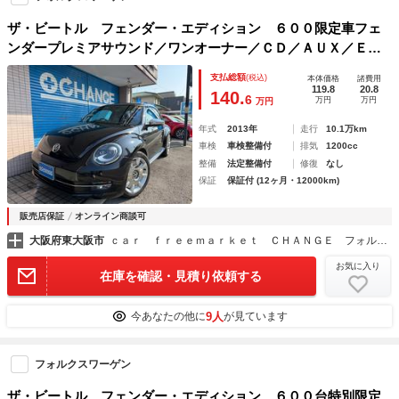
ザ・ビートル フェンダー・エディション ６００限定車フェ
ンダープレミアサウンド／ワンオーナー／ＣＤ／ＡＵＸ／ＥＴ
Ｃ／ドラレコ／オートクルーズ／パドルシフト／サンルーフ／
支払総額
(税込)
本体価格
諸費用
１８ＡＷ純正／ＨＩＤヘッドライト／１年保証
119.8
20.8
140.
6
万円
万円
万円
年式
2013年
走行
10.1万km
車検
車検整備付
排気
1200cc
整備
法定整備付
修復
なし
保証
保証付 (12ヶ月・12000km)
販売店保証
オンライン商談可
大阪府東大阪市
ｃａｒ ｆｒｅｅｍａｒｋｅｔ ＣＨＡＮＧＥ フォルクスワーゲンこだわりのお店 東大阪店 ８ＳＴＡＲ（株）
お気に入り
在庫を確認・見積り依頼する
9人
今あなたの他に
が見ています
フォルクスワーゲン
ザ・ビートル フェンダー・エディション ６００台特別限定