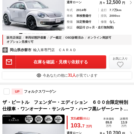
12,500
通常ローン
月々
円
年式
2014年
走行
7.7万km
車検
車検整備付
排気
2000cc
整備
法定整備付
修復
なし
保証
保証付 (3ヶ月・走行無制限)
販売店保証
車両状態評価書
グー鑑定
OBD診断済み
オンライン商談可
オプション見積り可
岡山県赤磐市
輸入車専門店 ＣＡＲＡＤ
お気に入り
在庫を確認・見積り依頼する
31人
今あなたの他に
が見ています
フォルクスワーゲン
UP
ザ・ビートル フェンダー・エディション ６００台限定特別
仕様車・ワンオーナー・サンルーフ・ハーフ黒レザーシート・
専用１８インチＡＷ・Ｆｅｎｄｅｒプレミアムサウンドシステ
支払総額
(税込)
本体価格
諸費用
ム・Ｓｕｎｂｕｒｓｔデザインインパネ・バイキセノンヘッド
89.8
13.9
103.
7
万円
万円
万円
ライト・クルコン
10,700
通常ローン
月々
円