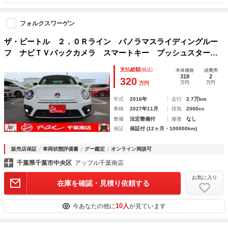
フォルクスワーゲン
ザ・ビートル ２．０Ｒライン パノラマスライディングルー
フ ナビＴＶバックカメラ スマートキー プッシュスター
ト クリアランスソナー オートライト マフラーカッター
支払総額
(税込)
本体価格
諸費用
318
2
320
万円
万円
万円
年式
2016年
走行
2.7万km
車検
2027年11月
排気
2000cc
整備
法定整備付
修復
なし
保証
保証付 (12ヶ月・100000km)
販売店保証
車両状態評価書
グー鑑定
オンライン商談可
千葉県千葉市中央区
アップル千葉南店
お気に入り
在庫を確認・見積り依頼する
10人
今あなたの他に
が見ています