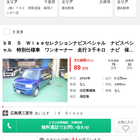
エリア
千葉県
エリア
兵庫県
エリア
（株）ＴＳＣ 買取直販 蘇我イ
優自動車
優自動車
ンター店
トヨタ
ｂＢ Ｓ Ｗｉｓｅセレクションナビスペシャル ナビスペシ
ャル 特別仕様車 ワンオーナー 走行３千キロ ナビ 保証
書 取説 記録簿２枚
支払総額
(税込)
本体価格
諸費用
79
10
89
万円
万円
万円
年式
2002年
走行
0.3万km
車検
なし
排気
1300cc
整備
法定整備無
修復
なし
保証
保証無
広島県三原市
あいえす ｉＳ Ｇｒｏｕｐ
お気に入り
まずは在庫確認・見積依頼
無料通話でお問い合わせ
8人
今あなたの他に
が見ています