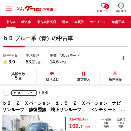
0
お気に入り
閲覧履歴
中古車
輸入車
中古車販売店
新車
車買取
カーリース
整備工場
ｂＢ ブルー系（青）の中古車
総合評価
平均価格
燃費
（JC08モード）
3.9
53.2
14.6
万円
km/l
掲載台数
5
台
絞り込む
並び替え
条件保存
トヨタ
グーネットセレクト
ｂＢ Ｚ Ｘバージョン １．５ Ｚ Ｘバージョン ナビ
サンルーフ 修復歴無 純正サンルーフ ベンチシート キ
ーレス ＨＩＤヘッドライト フォグランプ １５インチＡ
支払総額
(税込)
本体価格
諸費用
Ｗ ワンオーナー走行２５５０９ＫＭ 禁煙車 車検２年付き
86
16.7
102.
7
万円
万円
万円