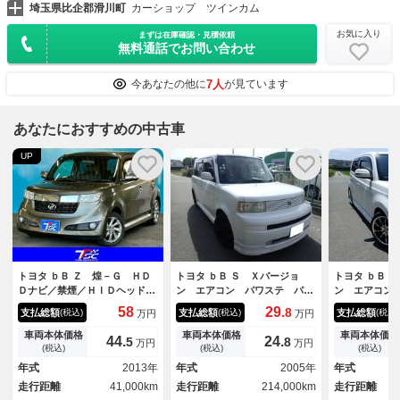
埼玉県比企郡滑川町
カーショップ ツインカム
お気に入り
まずは在庫確認・見積依頼
無料通話でお問い合わせ
7人
今あなたの他に
が見ています
あなたにおすすめの中古車
UP
トヨタ ｂＢ Ｚ 煌－Ｇ ＨＤ
トヨタ ｂＢ Ｓ Ｘバージョ
トヨタ ｂＢ 
Ｄナビ／禁煙／ＨＩＤヘッドラ
ン エアコン パワステ パワ
ン エアコン
イト／フォグランプ／ＥＴＣ／
ーウインドウ エアバック Ａ
ーウインドウ
58
29.
8
支払総額
支払総額
支払総額
(税込)
(税込)
(税込)
万円
万円
フルセグＴＶ／Ｂｌｕｅｔｏｏ
ＢＳ キーレス ＥＴＣ
ＢＳ 社外１
ｔｈ接続／純正１５インチＡＷ
フルエアロ 
車両本体価格
車両本体価格
車両本体価格
44.
24.
5
8
万円
万円
グリル 社外
(税込)
(税込)
(税込)
年式
2013年
年式
2005年
年式
走行距離
41,000km
走行距離
214,000km
走行距離