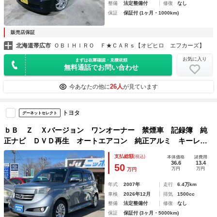
整備
法定整備付
修復
なし
保証
保証付 (1ヶ月・1000km)
販売店保証
北海道帯広市
ＯＢＩＨＩＲＯ Ｆ★ＣＡＲｓ【オビヒロ エフカーズ】
お気に入り
まずは在庫確認・見積依頼
無料通話でお問い合わせ
26人
今あなたの他に
が見ています
トヨタ
グーネットセレクト
ｂＢ Ｚ Ｘバージョン ワンオーナー 禁煙車 記録簿 純
正ナビ ＤＶＤ再生 オートエアコン 純正アルミ キーレ
ス ＥＴＣ
支払総額
(税込)
本体価格
諸費用
36.6
13.4
50
万円
万円
万円
年式
2007年
走行
6.4万km
車検
2026年12月
排気
1500cc
整備
法定整備付
修復
なし
保証
保証付 (3ヶ月・5000km)