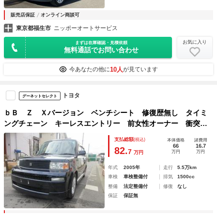
販売店保証
オンライン商談可
東京都福生市
ニッポーオートサービス
お気に入り
まずは在庫確認・見積依頼
無料通話でお問い合わせ
10人
今あなたの他に
が見ています
トヨタ
グーネットセレクト
ｂＢ Ｚ Ｘバージョン ベンチシート 修復歴無し タイミ
ングチェーン キーレスエントリー 前女性オーナー 衝突安
全ボディ ＡＢＳ ＣＤ ＤＶＤ再生 エアコンフォクラ
支払総額
(税込)
本体価格
諸費用
ンプ 衝突安全ボディ ＥＴＣ ナビ 禁煙車
66
16.7
82.
7
万円
万円
万円
年式
2005年
走行
5.5万km
車検
車検整備付
排気
1500cc
整備
法定整備付
修復
なし
保証
保証無