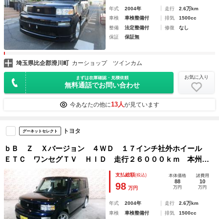
年式
2004年
走行
2.6万km
車検
車検整備付
排気
1500cc
整備
法定整備付
修復
なし
保証
保証無
埼玉県比企郡滑川町
カーショップ ツインカム
お気に入り
まずは在庫確認・見積依頼
無料通話でお問い合わせ
13人
今あなたの他に
が見ています
トヨタ
グーネットセレクト
ｂＢ Ｚ Ｘバージョン ４ＷＤ １７インチ社外ホイール
ＥＴＣ ワンセグＴＶ ＨＩＤ 走行２６０００ｋｍ 本州使
用車
支払総額
(税込)
本体価格
諸費用
88
10
98
万円
万円
万円
年式
2004年
走行
2.6万km
車検
車検整備付
排気
1500cc