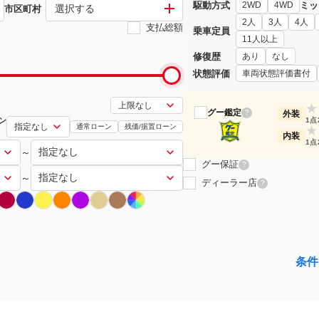
駆動方式
ミッ
2WD
4WD
選択する
市区町村
2人
3人
4人
支払総額
乗車定員
11人以上
修復歴
あり
なし
状態評価
車両状態評価書付
★
グー鑑定
?
外装
ン
1点
通常ローン
残価/据置ローン
★
内装
1点
～
グー保証
?
～
ディーラー店
?
条件