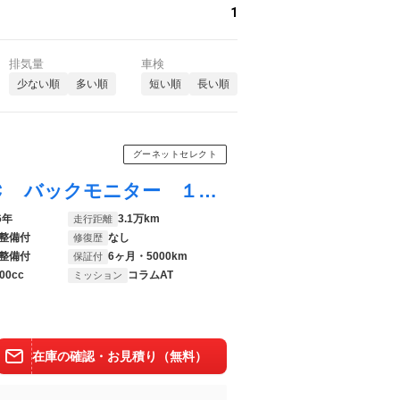
1
排気量
車検
少ない順
多い順
短い順
長い順
グーネットセレクト
ｂＢ Ｚ 煌 禁煙車 純正ＳＤナビ ＥＴＣ バックモニター １１スピーカー スピーカーイルミネーション
6年
3.1万km
走行距離
整備付
なし
修復歴
整備付
6ヶ月・5000km
保証付
00cc
コラムAT
ミッション
在庫の確認・お見積り（無料）