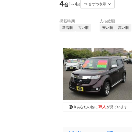
4
1
4
〜
台
台
掲載時期
支払総額
新着順
古い順
安い順
高い順
15人
今あなたの他に
が見ています