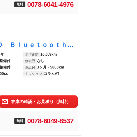
0078-6041-4976
無料
ｂＢ Ｓ ナビ フルセグＴＶ ＤＶＤ ＣＤ Ｂｌｕｅｔｏｏｔｈ ＥＴＣ 電動格納ミラー １６インチアルミ
9年
10.0万km
走行距離
整備付
なし
修復歴
整備付
3ヶ月・5000km
保証付
00cc
コラムAT
ミッション
在庫の確認・お見積り（無料）
0078-6049-8537
無料