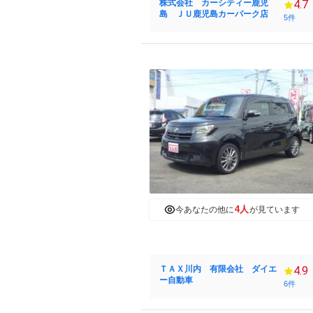
株式会社 カーシティー鹿児
4.7
島 ＪＵ鹿児島カーパーク店
5件
4人
今あなたの他に
が見ています
ＴＡＸ川内 有限会社 ダイエ
4.9
ー自動車
6件