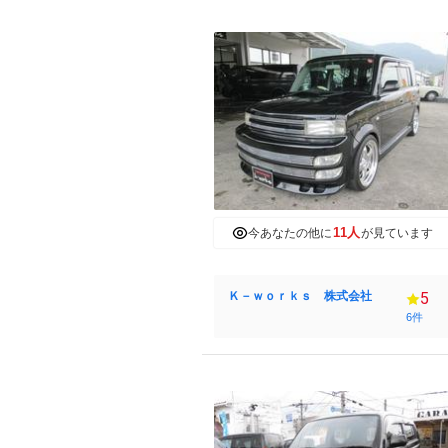
11人
今あなたの他に
が見ています
Ｋ－ｗｏｒｋｓ 株式会社
5
6件