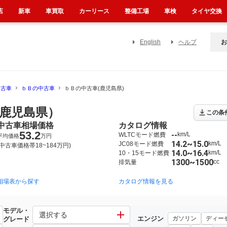
店
新車
車買取
カーリース
整備工場
車検
タイヤ交換
English
ヘルプ
お
中古車
ｂＢの中古車
ｂＢの中古車(鹿児島県)
鹿児島県）
この条
中古車相場価格
カタログ情報
53.2
--
km/L
WLTCモード燃費
平均価格
万円
14.2~15.0
km/L
JC08モード燃費
(中古車価格帯18~184万円)
14.0~16.4
km/L
10・15モード燃費
1300~1500
cc
排気量
相場表から探す
2000年2月~2005年12月（73）
2005年12月~2016年8月（164）
カタログ情報を見る
モデル・
選択する
エンジン
ガソリン
ディー
グレード