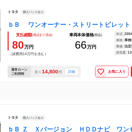
トヨタ
購入パックあり
200
年式
支払総額
車両本体価格
(税込)(リ済込)
(税込)
車検
車検
80
66
法定
万円
万円
整備
13
排気量
（諸費用14万円を含む）
通常ローン
14,800
お気に入り
詳細
月々
円
ご利用時
トヨタ
購入パックあり