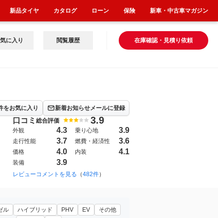
新品タイヤ
カタログ
ローン
保険
新車・中古車マガジン
気に入り
閲覧履歴
在庫確認・見積り依頼
件をお気に入り
新着お知らせメールに登録
3.9
口コミ
総合評価
4.3
3.9
外観
乗り心地
3.7
3.6
走行性能
燃費・経済性
4.0
4.1
価格
内装
3.9
装備
レビューコメントを見る
（
482件
）
ゼル
ハイブリッド
PHV
EV
その他