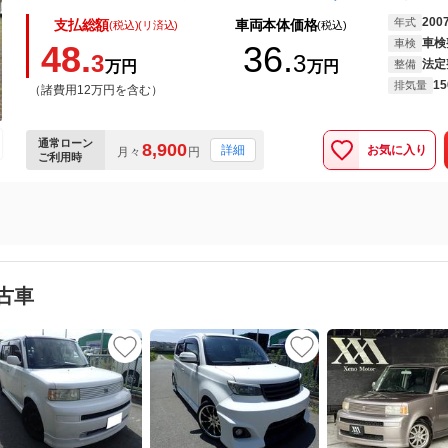
200
年式
支払総額
車両本体価格
(税込)(リ済込)
(税込)
車検
車検
48.
36.
3
3
法定
万円
万円
整備
15
排気量
（諸費用12万円を含む）
通常ローン
8,900
お気に入り
詳細
月々
円
ご利用時
古車