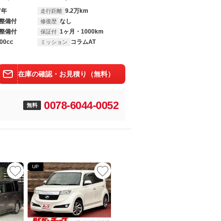
7年
9.2万km
走行距離
整備付
なし
修復歴
整備付
1ヶ月・1000km
保証付
00cc
コラムAT
ミッション
在庫の確認・お見積り（無料）
0078-6044-0052
無料
UP
UP