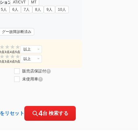
ション
AT/CVT
MT
5人
6人
7人
8人
9人
10人
グー故障診断済み
★
★
★
★
以上
2点
3点
4点
5点
★
★
★
★
以上
2点
3点
4点
5点
販売店保証付
?
未使用車
?
4
をリセット
台 検索する