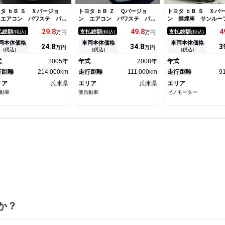
タ ｂＢ Ｓ Ｘバージョ
トヨタ ｂＢ Ｚ Ｑバージョ
トヨタ ｂＢ Ｓ Ｘバ
 エアコン パワステ パワ
ン エアコン パワステ パワ
ン 禁煙車 サンルー
ウインドウ エアバック Ａ
ーウインドウ エアバック Ａ
エアロ アルパインツ
29.
8
49.
8
4
払総額
支払総額
支払総額
(税込)
万円
(税込)
万円
(税込)
Ｓ キーレス ＥＴＣ
ＢＳ 社外１７ＡＷ 車高調
ー 社外テール 黒革
フルエアロ アイライン 社外
カバー パナソニック
両本体価格
車両本体価格
車両本体価格
24.
8
34.
8
3
万円
万円
グリル 社外テール マフラー
ダナビ ワンセグＴ
(税込)
(税込)
(税込)
１５インチアルミ 革
式
2005年
年式
2008年
年式
ング ＥＴＣ サンル
行距離
214,000km
走行距離
111,000km
走行距離
9
リア
兵庫県
エリア
兵庫県
エリア
動車
優自動車
ゼノモーター
か？