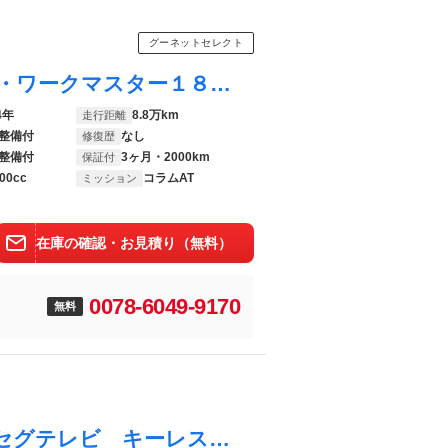
グーネットセレクト
ｂＢ ワンオーナー・ストリートビレット・ワークマスター１８インチアルミ・ブリッツフルタップ車高調・タナベフロントストラットタワーバー・キーレス・ＥＴＣ・社外ナビ・ＴＶ・フル装備
4年
8.8万km
走行距離
整備付
なし
修復歴
整備付
3ヶ月・2000km
保証付
00cc
コラムAT
ミッション
在庫の確認・お見積り（無料）
0078-6049-9170
無料
ｂＢ Ｚ Ｘバージョン ＨＤＤナビ ワンセグテレビ キーレス オートエアコン 電動格納ミラー フォグランプ アルミホイール ベンチシート アームレスト プライバシーガラス 走行距離９２１３６ｋｍ 車検整備付き 基本フル装備