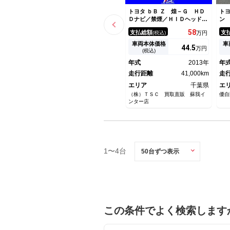
トヨタ ｂＢ Ｚ 煌－Ｇ ＨＤ
トヨ
Ｄナビ／禁煙／ＨＩＤヘッドラ
ン
イト／フォグランプ／ＥＴＣ／
ー
58
支払総額
支
(税込)
万円
フルセグＴＶ／Ｂｌｕｅｔｏｏ
Ｂ
ｔｈ接続／純正１５インチＡＷ
車両本体価格
車
44.
5
万円
(税込)
年式
2013年
年
走行距離
41,000km
走
エリア
千葉県
エ
（株）ＴＳＣ 買取直販 蘇我イ
優自
ンター店
1〜4台
この条件でよく検索します