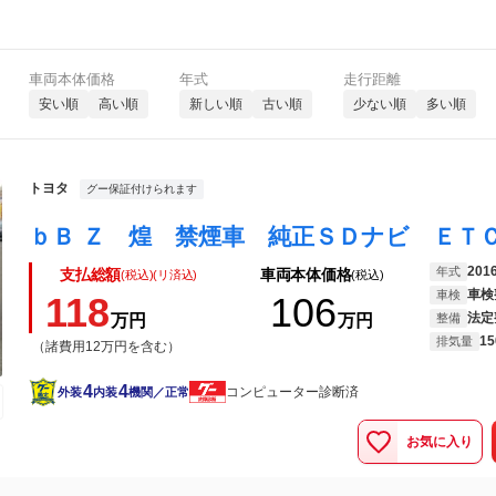
車両本体価格
年式
走行距離
安い順
高い順
新しい順
古い順
少ない順
多い順
トヨタ
グー保証付けられます
201
年式
支払総額
車両本体価格
(税込)(リ済込)
(税込)
車検
車検
118
106
法定
万円
万円
整備
15
排気量
（諸費用12万円を含む）
4
4
コンピューター診断済
外装
内装
機関／正常
お気に入り