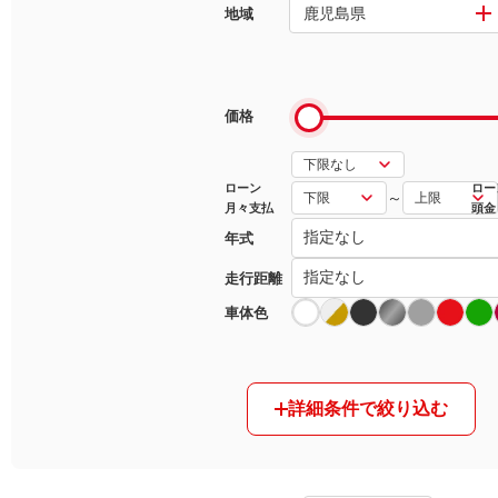
鹿児島県
地域
マガジン
車カタログ
価格
自動車ローン
ローン
ロー
～
月々支払
頭金
保険
年式
レビュー
走行距離
車体色
価格相場
教習所
詳細条件で絞り込む
用語集