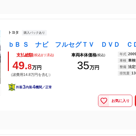
トヨタ
購入パックあり
200
年式
支払総額
車両本体価格
(税込)(リ済込)
(税込)
車検
車検
49.
35
8
法定
万円
万円
整備
13
排気量
（諸費用14.8万円を含む）
3
4
外装
内装
機関／正常
お気に入り