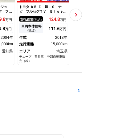
ージョ
トヨタ ｂＢ Ｚ 煌－Ｇ ナ
トヨタ ｂＢ Ｚ Ｘバージョ
トヨタ
フ フル
ビ フルセグＴＶ Ｂｌｕｅｔ
ン 後期型 走行３９６０４ｋ
ン 
イータ
ｏｏｔｈ ＤＶＤ １１スピー
ｍ ベンチシート コラムシフ
ーウ
9.
8
124.
8
88
支払総額
支払総額
支払
万円
(税込)
万円
(税込)
万円
調シート
カー アームレストリモコン
ト ＥＴＣ キーレス 純正エ
チシ
ストラー
バックカメラ ビルトインＥＴ
アロ １５ＡＷ ＨＩＤ フォ
安全
車両本体価格
車両本体価格
車両
9.
8
111.
6
73
万円
万円
万円
Ｖ 社外
Ｃ ルームイルミネーション
グランプ 電格ミラー タイミ
(税込)
(税込)
ステアリ
ハーフレザー調シート ＨＩＤ
ングチェーン チルトハンド
2004年
年式
2013年
年式
2005年
年式
ーフ
ライト フォグ １５インチＡ
ル サイドバイザー プライバ
1,000km
Ｗ
走行距離
15,000km
シーガラス
走行距離
40,000km
走行
愛知県
エリア
埼玉県
エリア
埼玉県
エリ
チューブ 熊谷店 中部自動車販
株式会社エールート
エクス
売（株）
1