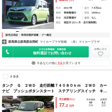
万円
年式
2017年
走行
7.9万km
車検
車検整備付
排気
1000cc
整備
法定整備付
修復
なし
保証
保証付 (12ヶ月・走行無制限)
販売店保証
車両状態評価書
グー鑑定
群馬県北群馬郡吉岡町
マイカープラザ前橋 （有）マイカープラザ
お気に入り
まずは在庫確認・見積依頼
無料通話でお問い合わせ
3人
今あなたの他に
が見ています
トヨタ
タンク Ｇ ２ＷＤ 走行距離７４０８０ｋｍ ２ＷＤ カー
ナビ プッシュボタンスタート ステアリングスイッチ キー
フリーシステム 両側パワースライドドア オートエアコン
支払総額
(税込)
本体価格
諸費用
69
8.2
77.
2
万円
万円
万円