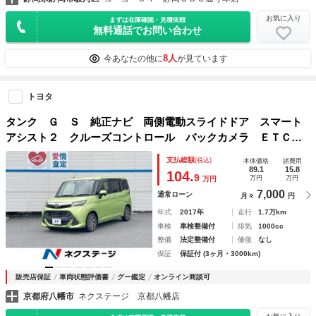
お気に入り
まずは在庫確認・見積依頼
無料通話でお問い合わせ
8人
今あなたの他に
が見ています
トヨタ
タンク Ｇ Ｓ 純正ナビ 両側電動スライドドア スマート
アシスト２ クルーズコントロール バックカメラ ＥＴＣ
Ｂｌｕｅｔｏｏｔｈ ＬＥＤヘッドライト 純正１４インチア
支払総額
(税込)
本体価格
諸費用
ルミホイール オートライト
89.1
15.8
104.
9
万円
万円
万円
7,000
通常ローン
月々
円
年式
2017年
走行
1.7万km
車検
車検整備付
排気
1000cc
整備
法定整備付
修復
なし
保証
保証付 (3ヶ月・3000km)
販売店保証
車両状態評価書
グー鑑定
オンライン商談可
京都府八幡市
ネクステージ 京都八幡店