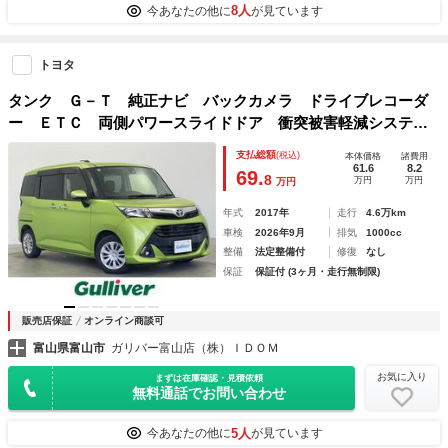
8人
今あなたの他に
が見ています
トヨタ
タンク Ｇ－Ｔ 純正ナビ バックカメラ ドライブレコーダ
ー ＥＴＣ 両側パワースライドドア 衝突被害軽減システ
ム 横滑り防止装置 アイドリングストップ オートハロゲン
支払総額
(税込)
本体価格
諸費用
ライト フォグライト ステアリングスイッチ ＡＡＣ
61.6
8.2
69.
8
万円
万円
万円
年式
2017年
走行
4.6万km
車検
2026年9月
排気
1000cc
整備
法定整備付
修復
なし
保証
保証付 (3ヶ月・走行無制限)
販売店保証
オンライン商談可
富山県富山市
ガリバー富山店（株）ＩＤＯＭ
お気に入り
まずは在庫確認・見積依頼
無料通話でお問い合わせ
5人
今あなたの他に
が見ています