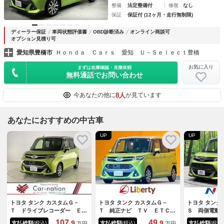
整備
法定整備付
修復
なし
保証
保証付 (12ヶ月・走行無制限)
ディーラー保証
車両状態評価書
OBD診断済み
オンライン商談可
オプション見積り可
愛知県豊橋市
Ｈｏｎｄａ Ｃａｒｓ 愛知 Ｕ－Ｓｅｌｅｃｔ豊橋
お気に入り
まずは在庫確認・見積依頼
無料通話でお問い合わせ
8人
今あなたの他に
が見ています
あなたにおすすめの中古車
UP
UP
トヨタ タンク カスタムＧ－
トヨタ タンク カスタムＧ－
トヨタ タン
Ｔ ドライブレコーダー ＥＴ
Ｔ 純正ナビ ＴＶ ＥＴＣ
Ｓ 両側電動
Ｃ バックカメラ ナビ Ｔ
バックカメラ 両側電動スライ
Ｄナビ バッ
107.
49.
9
9
支払総額
支払総額
支払総額
(税込)
(税込)
(税込)
万円
万円