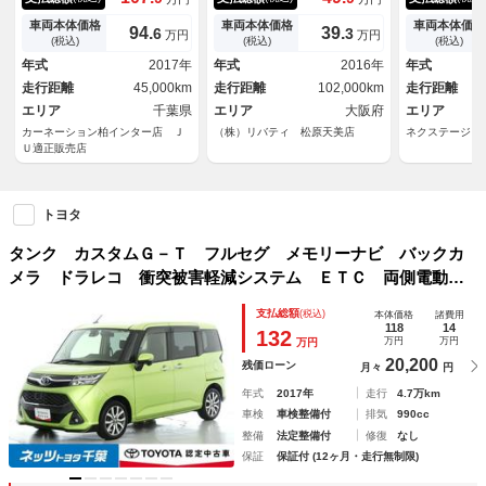
Ｖ 両側電動スライドドア オ
ドドア オートクルーズコント
トアシスト 
ートクルーズコントロール 衝
ロール 衝突被害軽減システ
コ スマート
車両本体価格
車両本体価格
車両本体価格
94.
39.
6
3
万円
万円
突被害軽減システム アルミホ
ム アルミホイール オートラ
ド ＥＴＣ 
(税込)
(税込)
(税込)
イール オートライト ＬＥＤ
イト ＬＥＤヘッドランプ ス
４インチＡＷ
年式
2017年
年式
2016年
年式
ヘッドランプ スマートキー
マートキー
オートエアコ
走行距離
45,000km
走行距離
102,000km
走行距離
エリア
千葉県
エリア
大阪府
エリア
カーネーション柏インター店 Ｊ
（株）リバティ 松原天美店
ネクステージ 
Ｕ適正販売店
トヨタ
タンク カスタムＧ－Ｔ フルセグ メモリーナビ バックカ
メラ ドラレコ 衝突被害軽減システム ＥＴＣ 両側電動ス
ライド ＬＥＤヘッドランプ ワンオーナー ＤＶＤ再生 記
支払総額
(税込)
本体価格
諸費用
録簿 オートクルーズコントロール アイドリングストップ
118
14
132
万円
万円
万円
20,200
残価ローン
月々
円
年式
2017年
走行
4.7万km
車検
車検整備付
排気
990cc
整備
法定整備付
修復
なし
保証
保証付 (12ヶ月・走行無制限)