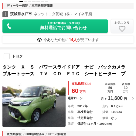
ディーラー保証
車両状態評価書
茨城県水戸市
ネッツトヨタ茨城（株）マイネ平須
お気に入り
まずは在庫確認・見積依頼
無料通話でお問い合わせ
14人
今あなたの他に
が見ています
トヨタ
タンク Ｘ Ｓ パワースライドドア ナビ バックカメラ
ブルートゥース ＴＶ ＣＤ ＥＴＣ シートヒーター プッ
シュスタート スマートキー
支払総額
(税込)
本体価格
諸費用
50
10
60
万円
万円
万円
11,600
通常ローン
月々
円
年式
2017年
走行
6.1万km
車検
車検整備付
排気
1000cc
整備
法定整備付
修復
なし
保証
保証付 (1ヶ月・1000km)
販売店保証
OBD診断済み
ローン仮審査