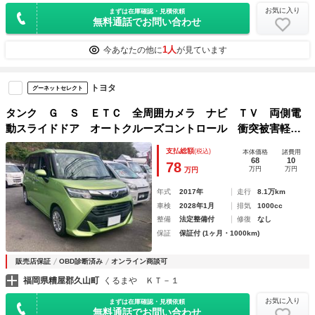
お気に入り
まずは在庫確認・見積依頼
無料通話でお問い合わせ
1人
今あなたの他に
が見ています
トヨタ
グーネットセレクト
タンク Ｇ Ｓ ＥＴＣ 全周囲カメラ ナビ ＴＶ 両側電
動スライドドア オートクルーズコントロール 衝突被害軽減
システム オートライト スマートキー アイドリングストッ
支払総額
(税込)
本体価格
諸費用
プ 電動格納ミラー ウォークスルー ＣＶＴ
68
10
78
万円
万円
万円
年式
2017年
走行
8.1万km
車検
2028年1月
排気
1000cc
整備
法定整備付
修復
なし
保証
保証付 (1ヶ月・1000km)
販売店保証
OBD診断済み
オンライン商談可
福岡県糟屋郡久山町
くるまや ＫＴ－１
お気に入り
まずは在庫確認・見積依頼
無料通話でお問い合わせ