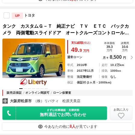
トヨタ
UP
タンク カスタムＧ－Ｔ 純正ナビ ＴＶ ＥＴＣ バックカ
メラ 両側電動スライドドア オートクルーズコントロール
衝突被害軽減システム アルミホイール オートライト ＬＥ
支払総額
(税込)
本体価格
諸費用
Ｄヘッドランプ スマートキー
39.3
10.6
49.
9
万円
万円
万円
8,500
通常ローン
月々
円
年式
2016年
走行
10.2万km
車検
2027年11月
排気
1000cc
整備
法定整備付
修復
なし
保証
保証付 (1ヶ月・1000km)
販売店保証
オンライン商談可
ローン仮審査
大阪府松原市
（株）リバティ 松原天美店
お気に入り
まずは在庫確認・見積依頼
無料通話でお問い合わせ
8人
今あなたの他に
が見ています