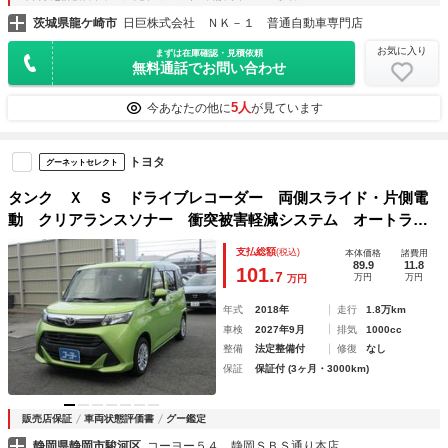
茨城県龍ケ崎市
日巨株式会社 ＮＫ－１ 普通自動車専門店
お気に入り
まずは在庫確認・見積依頼
無料通話でお問い合わせ
5人
今あなたの他に
が見ています
トヨタ
グーネットセレクト
タンク Ｘ Ｓ ドライブレコーダー 両側スライド・片側電
動 クリアランスソナー 衝突被害軽減システム オートライ
ト スマートキー アイドリングストップ 電動格納ミラー
支払総額
(税込)
本体価格
諸費用
シートヒーター ウォークスルー ＣＶＴ
89.9
11.8
101.
7
万円
万円
万円
年式
2018年
走行
1.8万km
車検
2027年9月
排気
1000cc
整備
法定整備付
修復
なし
保証
保証付 (3ヶ月・3000km)
販売店保証
車両状態評価書
グー鑑定
静岡県静岡市駿河区
コーヨー５４ 静岡ＳＢＳ通り本店