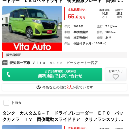
ートキー ＬＥＤヘッドライト 衝突軽減ブレーキ 両側パワ
スラ Ｂｌｕｅｔｏｏｔｈ クルコン 純正１４インチアル
支払総額
(税込)
本体価格
諸費用
ミ ＥＴＣ
40.5
15.1
55.
6
万円
万円
万円
年式
2018年
走行
7.1万km
車検
車検整備付
排気
1000cc
整備
法定整備付
修復
あり
保証
保証付 (1ヶ月・1000km)
販売店保証
愛知県一宮市
Ｖｉｔａ Ａｕｔｏ ビータオート一宮店
お気に入り
まずは在庫確認・見積依頼
無料通話でお問い合わせ
2人
今あなたの他に
が見ています
トヨタ
タンク カスタムＧ－Ｔ ドライブレコーダー ＥＴＣ バッ
クカメラ ＴＶ 両側電動スライドドア クリアランスソナ
ー オートクルーズコントロール 衝突被害軽減システム ア
支払総額
(税込)