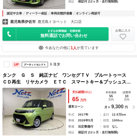
保証
保証付 (12ヶ月・走行無制限)
認定中古車
ディーラー保証
車両状態評価書
オンライン商談可
鹿児島県伊佐市
鹿児島トヨペット 大口店
お気に入り
まずは在庫確認・見積依頼
無料通話でお問い合わせ
1人
今あなたの他に
が見ています
トヨタ
UP
グーネットセレクト
タンク Ｇ Ｓ 純正ナビ ワンセグＴＶ ブルートゥース
ＣＤ再生 リヤカメラ ＥＴＣ スマートキー＆プッシュスタ
ート オートエアコン アイドリングストップ クルーズコン
支払総額
(税込)
本体価格
諸費用
トロール 両側電動ドア スマートアシスト
55
10
65
万円
万円
万円
9,300
通常ローン
月々
円
年式
2017年
走行
12.9万km
車検
2028年5月
排気
1000cc
整備
法定整備付
修復
なし
保証
保証付 (12ヶ月・走行無制限)