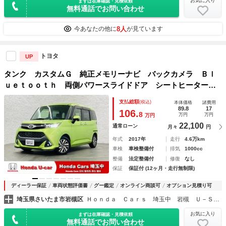
お気に入り
まずは在庫確認・見積依頼
無料通話でお問い合わせ
8人
今あなたの他に
が見ています
トヨタ
UP
タンク カスタムＧ 純正メモリーナビ バックカメラ Ｂｌ
ｕｅｔｏｏｔｈ 両側パワースライドドア シートヒーター
ＥＴＣ ＬＥＤヘッドライト オートライト 純正１４インチ
支払総額
(税込)
本体価格
諸費用
アルミホイール 純正ドアバイザー ブルートゥース
89.8
17
106.
8
万円
万円
万円
22,100
通常ローン
月々
円
年式
2017年
走行
4.6万km
車検
車検整備付
排気
1000cc
整備
法定整備付
修復
なし
保証
保証付 (12ヶ月・走行無制限)
ディーラー保証
車両状態評価書
グー鑑定
オンライン商談可
オプション見積り可
埼玉県さいたま市岩槻区
Ｈｏｎｄａ Ｃａｒｓ 埼玉中 岩槻 Ｕ－Ｓｅｌｅｃｔコーナー店
お気に入り
まずは在庫確認・見積依頼
無料通話でお問い合わせ