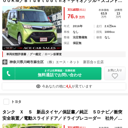
００ＫＭ／Ｂｌｕｅｔｏｏｔｈオ－ディオ／クル－ズコントロ
－ル／ドライブレコ－ダ－／フルセグＴＶ／両側パワ－スライ
支払総額
(税込)
本体価格
諸費用
ドドア／バックカメラ／オートライト／点検記録簿
63.9
13
76.
9
万円
万円
万円
年式
2016年
走行
2.6万km
車検
なし
排気
1000cc
整備
法定整備無
修復
なし
保証
保証無
車両状態評価書
グー鑑定
ローン仮審査
神奈川県川崎市麻生区
（株）エース・ネット 新百合ヶ丘店
お気に入り
まずは在庫確認・見積依頼
無料通話でお問い合わせ
4人
今あなたの他に
が見ています
トヨタ
タンク Ｘ Ｓ 新品タイヤ／保証書／純正 ＳＤナビ／衝突
安全装置／電動スライドドア／ドライブレコーダー 社外／Ｂ
ｌｕｅｔｏｏｔｈ接続／ＡＢＳ／横滑り防止装置／アイドリン
支払総額
(税込)
本体価格
諸費用