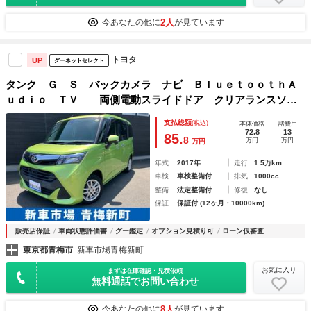
2人
今あなたの他に
が見ています
トヨタ
UP
グーネットセレクト
タンク Ｇ Ｓ バックカメラ ナビ ＢｌｕｅｔｏｏｔｈＡ
ｕｄｉｏ ＴＶ 両側電動スライドドア クリアランスソナ
ー 運転席＆助手席シートヒーター 衝突被害軽減システム
支払総額
(税込)
本体価格
諸費用
スマートキー 電動格納ミラー
72.8
13
85.
8
万円
万円
万円
年式
2017年
走行
1.5万km
車検
車検整備付
排気
1000cc
整備
法定整備付
修復
なし
保証
保証付 (12ヶ月・10000km)
販売店保証
車両状態評価書
グー鑑定
オプション見積り可
ローン仮審査
東京都青梅市
新車市場青梅新町
お気に入り
まずは在庫確認・見積依頼
無料通話でお問い合わせ
8人
今あなたの他に
が見ています