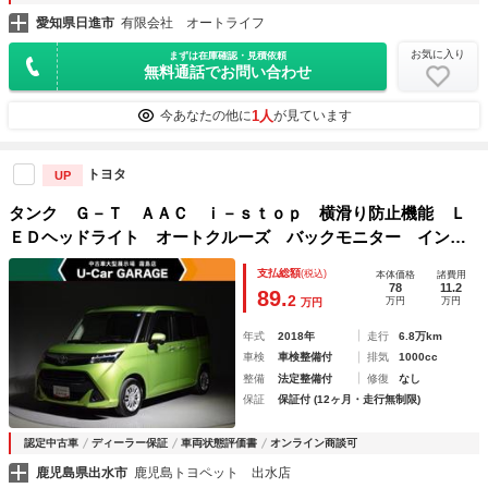
愛知県日進市
有限会社 オートライフ
お気に入り
まずは在庫確認・見積依頼
無料通話でお問い合わせ
1人
今あなたの他に
が見ています
トヨタ
UP
タンク Ｇ－Ｔ ＡＡＣ ｉ－ｓｔｏｐ 横滑り防止機能 Ｌ
ＥＤヘッドライト オートクルーズ バックモニター インテ
リキー ワンオーナー エアバッグ ワンセグＴＶ 盗難防止
支払総額
(税込)
本体価格
諸費用
装置 ＡＢＳ キーフリー ナビＴＶ メモリナビ
78
11.2
89.
2
万円
万円
万円
年式
2018年
走行
6.8万km
車検
車検整備付
排気
1000cc
整備
法定整備付
修復
なし
保証
保証付 (12ヶ月・走行無制限)
認定中古車
ディーラー保証
車両状態評価書
オンライン商談可
鹿児島県出水市
鹿児島トヨペット 出水店