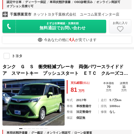
認定中古車
ディーラー保証
車両状態評価書
OBD診断済み
オンライン商談可
オプション見積り可
千葉県富里市
ネッツトヨタ千葉株式会社 ユーコム富里インター店
お気に入り
まずは在庫確認・見積依頼
無料通話でお問い合わせ
4人
今あなたの他に
が見ています
トヨタ
タンク Ｇ Ｓ 衝突軽減ブレーキ 両側パワースライドド
ア スマートキー プッシュスタート ＥＴＣ クルーズコン
トロール オートライト
支払総額
(税込)
本体価格
諸費用
70
11
81
万円
万円
万円
年式
2017年
走行
5.7万km
車検
車検整備付
排気
1000cc
整備
法定整備付
修復
なし
保証
保証無
車両状態評価書
グー鑑定
オンライン商談可
ローン仮審査