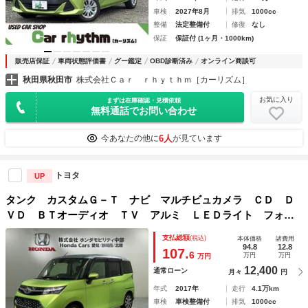
車検
2027年8月
排気
1000cc
整備
法定整備付
修復
なし
保証
保証付 (1ヶ月・1000km)
販売店保証
車両状態評価書
グー鑑定
OBD診断済み
オンライン商談可
秋田県秋田市
株式会社Ｃａｒ ｒｈｙｔｈｍ［カーリズム］
お気に入り
まずは在庫確認・見積依頼
無料通話でお問い合わせ
6人
今あなたの他に
が見ています
トヨタ
UP
タンク カスタムＧ－Ｔ ナビ マルチビュカメラ ＣＤ Ｄ
ＶＤ ＢＴオーディオ ＴＶ アルミ ＬＥＤライト フォ
グ ターボ シートヒーター クルコン ドラレコ 衝突軽減
支払総額
(税込)
本体価格
諸費用
ブレーキ ワンオーナー 禁煙 両側電動スライドドア ＥＴ
94.8
12.8
107.
6
万円
万円
万円
Ｃ
12,400
通常ローン
月々
円
年式
2017年
走行
4.1万km
車検
車検整備付
排気
1000cc