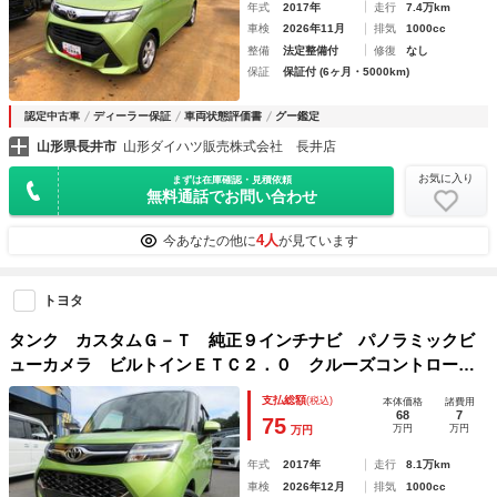
年式
2017年
走行
7.4万km
車検
2026年11月
排気
1000cc
整備
法定整備付
修復
なし
保証
保証付 (6ヶ月・5000km)
認定中古車
ディーラー保証
車両状態評価書
グー鑑定
山形県長井市
山形ダイハツ販売株式会社 長井店
お気に入り
まずは在庫確認・見積依頼
無料通話でお問い合わせ
4人
今あなたの他に
が見ています
トヨタ
タンク カスタムＧ－Ｔ 純正９インチナビ パノラミックビ
ューカメラ ビルトインＥＴＣ２．０ クルーズコントロー
ル 両側Ｐライドドア シートヒーター シートバックテーブ
支払総額
(税込)
本体価格
諸費用
ル ＬＥＤライト フォグランプ Ｐスタート スマートキー
68
7
75
万円
万円
万円
年式
2017年
走行
8.1万km
車検
2026年12月
排気
1000cc