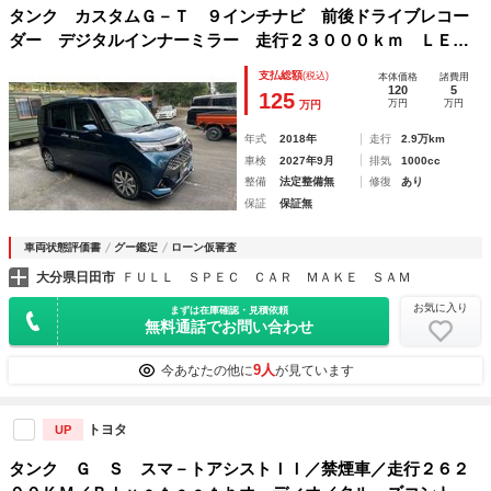
タンク カスタムＧ－Ｔ ９インチナビ 前後ドライブレコー
ダー デジタルインナーミラー 走行２３０００ｋｍ ＬＥＤ
ライト アイドリングストップ オートエアコン スマートキ
支払総額
(税込)
本体価格
諸費用
ー
120
5
125
万円
万円
万円
年式
2018年
走行
2.9万km
車検
2027年9月
排気
1000cc
整備
法定整備無
修復
あり
保証
保証無
車両状態評価書
グー鑑定
ローン仮審査
大分県日田市
ＦＵＬＬ ＳＰＥＣ ＣＡＲ ＭＡＫＥ ＳＡＭ
お気に入り
まずは在庫確認・見積依頼
無料通話でお問い合わせ
9人
今あなたの他に
が見ています
トヨタ
UP
タンク Ｇ Ｓ スマ－トアシストＩＩ／禁煙車／走行２６２