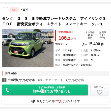
トヨタ
UP
タンク Ｇ Ｓ 衝突軽減ブレーキシステム アイドリングＳ
ＴＯＰ 衝突安全ボディ Ａライト スマートキー クルコ
ン 横滑防止装置 キーレス フルフラットシート オートエ
支払総額
(税込)
本体価格
諸費用
アコン ＡＢＳ 助手席エアバック 盗難防止装置
92.8
13.4
106.
2
万円
万円
万円
15,400
通常ローン
月々
円
年式
2016年
走行
3.4万km
車検
車検整備付
排気
1000cc
整備
法定整備付
修復
なし
保証
保証付 (1ヶ月・1000km)
販売店保証
茨城県ひたちなか市
（株）ナオイオート ひたちなか店
お気に入り
まずは在庫確認・見積依頼
無料通話でお問い合わせ
2人
今あなたの他に
が見ています