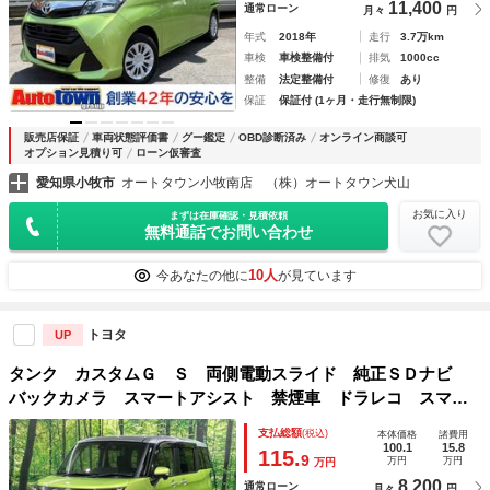
11,400
通常ローン
月々
円
年式
2018年
走行
3.7万km
車検
車検整備付
排気
1000cc
整備
法定整備付
修復
あり
保証
保証付 (1ヶ月・走行無制限)
販売店保証
車両状態評価書
グー鑑定
OBD診断済み
オンライン商談可
オプション見積り可
ローン仮審査
愛知県小牧市
オートタウン小牧南店 （株）オートタウン犬山
お気に入り
まずは在庫確認・見積依頼
無料通話でお問い合わせ
10人
今あなたの他に
が見ています
トヨタ
UP
タンク カスタムＧ Ｓ 両側電動スライド 純正ＳＤナビ
バックカメラ スマートアシスト 禁煙車 ドラレコ スマー
トキー ＬＥＤヘッド ＥＴＣ クルコン 純正１４インチＡ
支払総額
(税込)
本体価格
諸費用
Ｗ オートライト オートエアコン ＬＥＤフォグ
100.1
15.8
115.
9
万円
万円
万円
8,200
通常ローン
月々
円