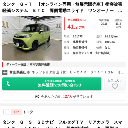
タンク Ｇ－Ｔ 【オンライン専用・無展示販売車】衝突被害
軽減システム ＥＴＣ 両側電動スライド ワンオーナー ア
イドリングストップ スマートキー ロングラン保証
支払総額
(税込)
本体価格
諸費用
29.8
11.4
41.
2
万円
万円
万円
年式
2017年
走行
14.2万km
車検
車検整備付
排気
1000cc
整備
法定整備付
修復
なし
保証
保証付 (12ヶ月・走行無制限)
ディーラー保証
車両状態評価書
富山県富山市
ネッツトヨタ富山（株）Ｕ－ＣＡＲ ＳＴＡＴＩＯＮ オンライン
お気に入り
まずは在庫確認・見積依頼
無料通話でお問い合わせ
27人
今あなたの他に
が見ています
トヨタ
UP
タンク Ｇ Ｓ ＳＤナビ フルセグＴＶ リアカメラ スマ