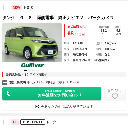
トヨタ
NEW
タンク Ｇ Ｓ 両側電動 純正ナビＴＶ バックカメラ
支払総額
(税込)
本体価格
諸費用
63.1
5.8
68.
9
万円
万円
万円
年式
2018年
走行
7.0万km
車検
2027年6月
排気
1000cc
整備
法定整備付
修復
なし
保証
保証付 (3ヶ月・走行無制限)
販売店保証
オンライン商談可
愛知県岡崎市
ガリバー岡崎店（株）ＩＤＯＭ
お気に入り
まずは在庫確認・見積依頼
無料通話でお問い合わせ
17人
今あなたの他に
が見ています
トヨタ
UP
グーネットセレクト