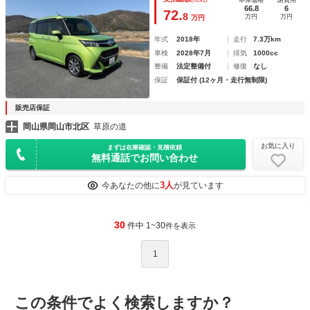
本体価格
諸費用
ルミホイール オートライト ＬＥＤヘッドランプ
66.8
6
72.
8
万円
万円
万円
年式
2018年
走行
7.3万km
車検
2028年7月
排気
1000cc
整備
法定整備付
修復
なし
保証
保証付 (12ヶ月・走行無制限)
販売店保証
岡山県岡山市北区
草原の道
お気に入り
まずは在庫確認・見積依頼
無料通話でお問い合わせ
3人
今あなたの他に
が見ています
30
件中 1~30
件を表示
1
この条件でよく検索しますか？