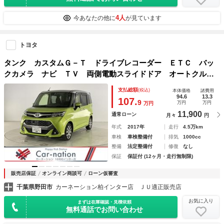
4人
今あなたの他に
が見ています
トヨタ
タンク カスタムＧ－Ｔ ドライブレコーダー ＥＴＣ バッ
クカメラ ナビ ＴＶ 両側電動スライドドア オートクルー
ズコントロール 衝突被害軽減システム アルミホイール オ
支払総額
(税込)
本体価格
諸費用
ートライト ＬＥＤヘッドランプ スマートキー
94.6
13.3
107.
9
万円
万円
万円
11,900
通常ローン
月々
円
年式
2017年
走行
4.5万km
車検
車検整備付
排気
1000cc
整備
法定整備付
修復
なし
保証
保証付 (12ヶ月・走行無制限)
販売店保証
オンライン商談可
ローン仮審査
千葉県野田市
カーネーション柏インター店 ＪＵ適正販売店
お気に入り
まずは在庫確認・見積依頼
無料通話でお問い合わせ