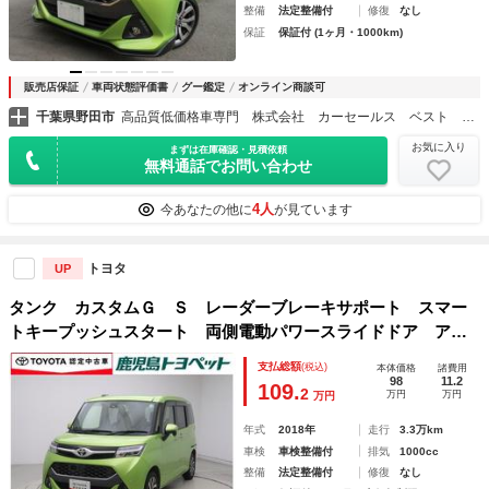
整備
法定整備付
修復
なし
保証
保証付 (1ヶ月・1000km)
販売店保証
車両状態評価書
グー鑑定
オンライン商談可
千葉県野田市
高品質低価格車専門 株式会社 カーセールス ベスト 野田店
お気に入り
まずは在庫確認・見積依頼
無料通話でお問い合わせ
4人
今あなたの他に
が見ています
トヨタ
UP
タンク カスタムＧ Ｓ レーダーブレーキサポート スマー
トキープッシュスタート 両側電動パワースライドドア アル
ミホイル イモビライザー ナビ＆ＴＶ キーレス ＬＥＤヘ
支払総額
(税込)
本体価格
諸費用
ッドライト ＡＢＳ １オーナ ウォークスルー フルセグ
98
11.2
109.
2
万円
万円
万円
年式
2018年
走行
3.3万km
車検
車検整備付
排気
1000cc
整備
法定整備付
修復
なし