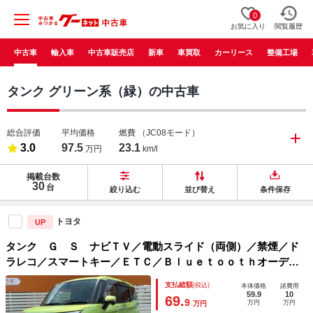
0
お気に入り
閲覧履歴
中古車
輸入車
中古車販売店
新車
車買取
カーリース
整備工場
タンク グリーン系（緑）の中古車
総合評価
平均価格
燃費
（JC08モード）
3.0
97.5
23.1
万円
km/l
掲載台数
30
台
絞り込む
並び替え
条件保存
トヨタ
UP
タンク Ｇ Ｓ ナビＴＶ／電動スライド（両側）／禁煙／ド
ラレコ／スマートキー／ＥＴＣ／Ｂｌｕｅｔｏｏｔｈオーディ
オ／衝突軽減ブレーキ／クルーズコントロール／オートライト
支払総額
(税込)
本体価格
諸費用
／アイドリングストップ／車線逸脱警報／誤発進防止
59.9
10
69.
9
万円
万円
万円