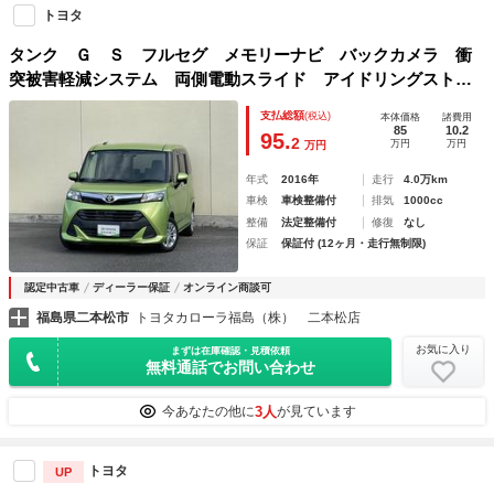
トヨタ
タンク Ｇ Ｓ フルセグ メモリーナビ バックカメラ 衝
突被害軽減システム 両側電動スライド アイドリングストッ
プ
支払総額
(税込)
本体価格
諸費用
85
10.2
95.
2
万円
万円
万円
年式
2016年
走行
4.0万km
車検
車検整備付
排気
1000cc
整備
法定整備付
修復
なし
保証
保証付 (12ヶ月・走行無制限)
認定中古車
ディーラー保証
オンライン商談可
福島県二本松市
トヨタカローラ福島（株） 二本松店
お気に入り
まずは在庫確認・見積依頼
無料通話でお問い合わせ
3人
今あなたの他に
が見ています
トヨタ
UP