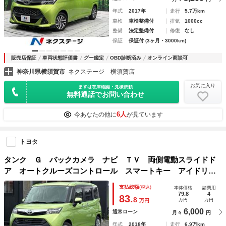
年式
2017年
走行
5.7万km
車検
車検整備付
排気
1000cc
整備
法定整備付
修復
なし
保証
保証付 (3ヶ月・3000km)
販売店保証
車両状態評価書
グー鑑定
OBD診断済み
オンライン商談可
神奈川県横須賀市
ネクステージ 横須賀店
お気に入り
まずは在庫確認・見積依頼
無料通話でお問い合わせ
6人
今あなたの他に
が見ています
トヨタ
タンク Ｇ バックカメラ ナビ ＴＶ 両側電動スライドド
ア オートクルーズコントロール スマートキー アイドリン
グストップ 電動格納ミラー フルフラット ウォークスル
支払総額
(税込)
本体価格
諸費用
ー ＣＶＴ 盗難防止システム 衝突安全ボディ
79.8
4
83.
8
万円
万円
万円
6,000
通常ローン
月々
円
年式
2018年
走行
6.9万km