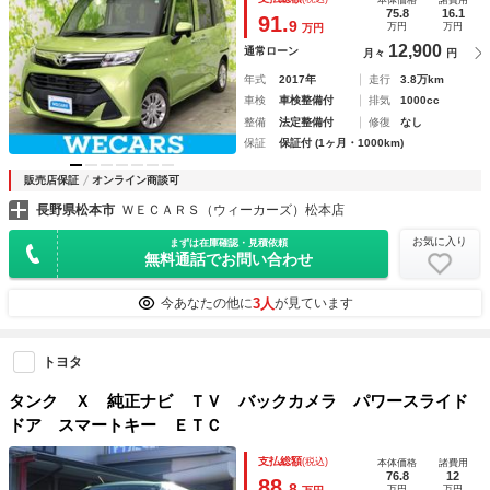
グストップ／バックモニター／ワンセグＴＶ
75.8
16.1
91.
9
万円
万円
万円
12,900
通常ローン
月々
円
年式
2017年
走行
3.8万km
車検
車検整備付
排気
1000cc
整備
法定整備付
修復
なし
保証
保証付 (1ヶ月・1000km)
販売店保証
オンライン商談可
長野県松本市
ＷＥＣＡＲＳ（ウィーカーズ）松本店
お気に入り
まずは在庫確認・見積依頼
無料通話でお問い合わせ
3人
今あなたの他に
が見ています
トヨタ
タンク Ｘ 純正ナビ ＴＶ バックカメラ パワースライド
ドア スマートキー ＥＴＣ
支払総額
(税込)
本体価格
諸費用
76.8
12
88.
8
万円
万円