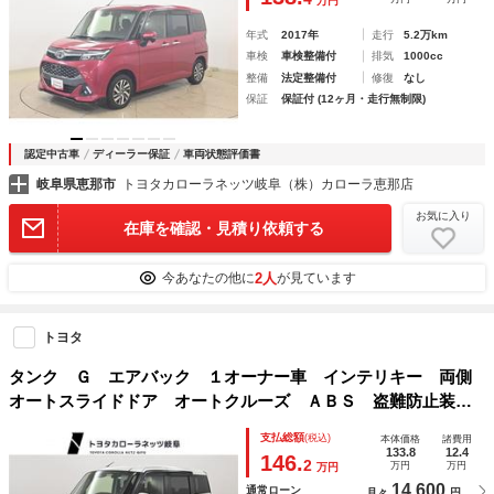
万円
年式
2017年
走行
5.2万km
車検
車検整備付
排気
1000cc
整備
法定整備付
修復
なし
保証
保証付 (12ヶ月・走行無制限)
認定中古車
ディーラー保証
車両状態評価書
岐阜県恵那市
トヨタカローラネッツ岐阜（株）カローラ恵那店
お気に入り
在庫を確認・見積り依頼する
2人
今あなたの他に
が見ています
トヨタ
タンク Ｇ エアバック １オーナー車 インテリキー 両側
オートスライドドア オートクルーズ ＡＢＳ 盗難防止装
置 アイドルストップ キーフリー ナビ＆ＴＶ デュアルエ
支払総額
(税込)
本体価格
諸費用
アバッグ パワーウィンドウ パワーステアリング
133.8
12.4
146.
2
万円
万円
万円
14,600
通常ローン
月々
円