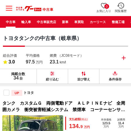
0
お気に入り
閲覧履歴
中古車
輸入車
中古車販売店
新車
車買取
カーリース
整備工場
トヨタタンクの中古車（岐阜県）
総合評価
平均価格
燃費
（JC08モード）
3.0
97.5
23.1
万円
km/l
掲載台数
34
台
絞り込む
並び替え
条件保存
トヨタ
UP
タンク カスタムＧ 両側電動ドア ＡＬＰＩＮＥナビ 全周
囲カメラ 衝突被害軽減システム 禁煙車 コーナーセンサ
ー スマートキー ＬＥＤヘッド クルコン 純正１４インチ
支払総額
(税込)
本体価格
諸費用
アルミ オートハイビーム オートライト オートエアコン
123.5
11.4
134.
9
万円
万円
万円