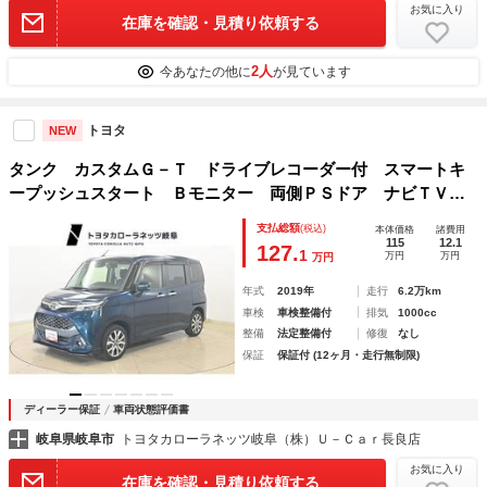
お気に入り
在庫を確認・見積り依頼する
2人
今あなたの他に
が見ています
トヨタ
NEW
タンク カスタムＧ－Ｔ ドライブレコーダー付 スマートキ
ープッシュスタート Ｂモニター 両側ＰＳドア ナビＴＶ
ＬＥＤライト クルコン 横滑り防止 アイドリングストッ
支払総額
(税込)
本体価格
諸費用
プ ＡＢＳ Ｗエアバック アルミホイル オートエアコン
115
12.1
127.
1
万円
万円
万円
年式
2019年
走行
6.2万km
車検
車検整備付
排気
1000cc
整備
法定整備付
修復
なし
保証
保証付 (12ヶ月・走行無制限)
ディーラー保証
車両状態評価書
岐阜県岐阜市
トヨタカローラネッツ岐阜（株）Ｕ－Ｃａｒ長良店
お気に入り
在庫を確認・見積り依頼する