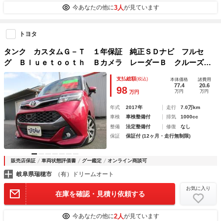
3人
今あなたの他に
が見ています
トヨタ
タンク カスタムＧ－Ｔ １年保証 純正ＳＤナビ フルセ
グ Ｂｌｕｅｔｏｏｔｈ Ｂカメラ レーダーＢ クルーズコ
ントロール レーンキープＡ ＥＴＣ Ｆシートヒーター 前
支払総額
(税込)
本体価格
諸費用
後ドラレコ 純正アルミ ＩＣ付ターボ Ｒ両側パワースライ
77.4
20.6
98
万円
万円
万円
ド
年式
2017年
走行
7.0万km
車検
車検整備付
排気
1000cc
整備
法定整備付
修復
なし
保証
保証付 (12ヶ月・走行無制限)
販売店保証
車両状態評価書
グー鑑定
オンライン商談可
岐阜県瑞穂市
（有）ドリームオート
お気に入り
在庫を確認・見積り依頼する
2人
今あなたの他に
が見ています