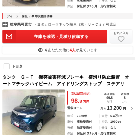
整備
法定整備付
修復
なし
保証
保証付 (12ヶ月・走行無制限)
ディーラー保証
車両状態評価書
岐阜県可児市
トヨタカローラネッツ岐阜（株）Ｕ－Ｃａｒ可児店
お気に入り
在庫を確認・見積り依頼する
4人
今あなたの他に
が見ています
トヨタ
タンク Ｇ－Ｔ 衝突被害軽減ブレーキ 横滑り防止装置 オ
ートマチックハイビーム アイドリングストップ ステアリン
グスイッチ オートライト キーフリーシステム オートエア
支払総額
(税込)
本体価格
諸費用
コン 両側電動スライドドア 純正ホイールキャップ
90.8
8
98.
8
万円
万円
万円
13,200
通常ローン
月々
円
年式
2020年
走行
6.4万km
車検
車検整備付
排気
1000cc
整備
法定整備付
修復
なし
保証
保証付 (12ヶ月・走行無制限)