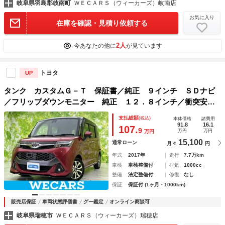
岐阜県羽島郡岐南町
ＷＥＣＡＲＳ（ウィーカーズ）岐南店
お気に入り
在庫を確認・見積り依頼する
2人
今あなたの他に
が見ています
トヨタ
UP
タンク カスタムＧ－Ｔ 保証書／純正 ９インチ ＳＤナビ
／フリップダウンモニター 純正 １２．８インチ／衝突安全
装置／両側電動スライドドア／シートヒーター 前席／車線逸
支払総額
(税込)
本体価格
諸費用
脱防止支援システム／ドライブレコーダー 前後
91.8
16.1
107.
9
万円
万円
万円
15,100
通常ローン
月々
円
年式
2017年
走行
7.7万km
車検
車検整備付
排気
1000cc
整備
法定整備付
修復
なし
保証
保証付 (1ヶ月・1000km)
販売店保証
車両状態評価書
グー鑑定
オンライン商談可
岐阜県瑞穂市
ＷＥＣＡＲＳ（ウィーカーズ）瑞穂店