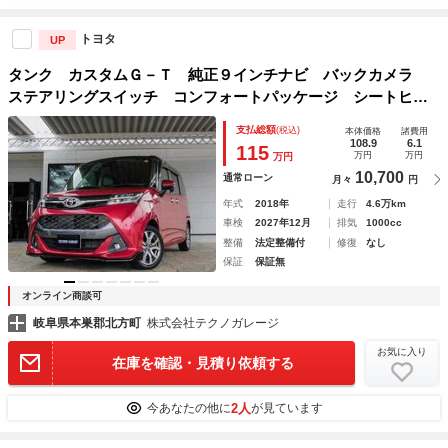
トヨタ
UP
タンク カスタムＧ－Ｔ 純正９インチナビ バックカメラ
ステアリングスイッチ コンフォートパッケージ シートヒー
ター スマートアシストＩＩＩ コーナーセンサー ＣＤ Ｄ
支払総額
(税込)
本体価格
諸費用
ＶＤ フルセグＴＶ 両側電動スライドドア
108.9
6.1
115
万円
万円
万円
10,700
通常ローン
月々
円
年式
2018年
走行
4.6万km
車検
2027年12月
排気
1000cc
整備
法定整備付
修復
なし
保証
保証無
オンライン商談可
岐阜県本巣郡北方町
株式会社テクノガレージ
お気に入り
在庫を確認・見積り依頼する
2人
今あなたの他に
が見ています