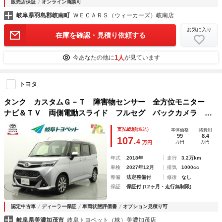
販売店保証
オンライン商談可
岐阜県羽島郡岐南町
ＷＥＣＡＲＳ（ウィーカーズ）岐南店
お気に入り
在庫を確認・見積り依頼する
1人
今あなたの他に
が見ています
トヨタ
タンク カスタムＧ－Ｔ 障害物センサー 全方位モニター
ナビ＆ＴＶ 両側電動スライド フルセグ バックカメラ ド
ラレコ ＤＶＤ再生 ミュージックプレイヤー接続可 衝突被
支払総額
(税込)
本体価格
諸費用
害軽減システム ＥＴＣ スマートキー ＬＥＤヘッドランプ
99
8.4
107.
4
万円
万円
万円
年式
2018年
走行
3.2万km
車検
2027年12月
排気
1000cc
整備
法定整備付
修復
なし
保証
保証付 (12ヶ月・走行無制限)
認定中古車
ディーラー保証
車両状態評価書
オプション見積り可
岐阜県美濃加茂市
岐阜トヨペット（株）美濃加茂店