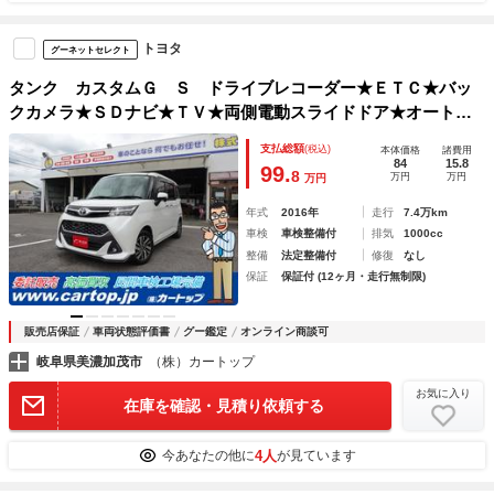
トヨタ
グーネットセレクト
タンク カスタムＧ Ｓ ドライブレコーダー★ＥＴＣ★バッ
クカメラ★ＳＤナビ★ＴＶ★両側電動スライドドア★オートク
ルーズコントロール★衝突被害軽減システム★アルミホイール
支払総額
(税込)
本体価格
諸費用
★オートライト★ＬＥＤヘッドランプ★スマートキー
84
15.8
99.
8
万円
万円
万円
年式
2016年
走行
7.4万km
車検
車検整備付
排気
1000cc
整備
法定整備付
修復
なし
保証
保証付 (12ヶ月・走行無制限)
販売店保証
車両状態評価書
グー鑑定
オンライン商談可
岐阜県美濃加茂市
（株）カートップ
お気に入り
在庫を確認・見積り依頼する
4人
今あなたの他に
が見ています