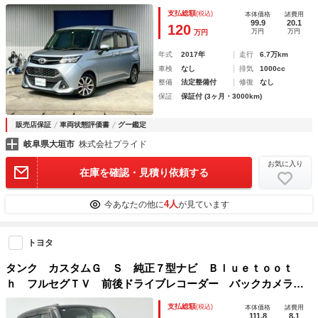
ＤＶＤ バックモニター レザー調シートカバー リトラクタ
支払総額
(税込)
本体価格
諸費用
ブルミラー スマートアシスト ＬＥＤヘッド＆フォグ
99.9
20.1
120
万円
万円
万円
年式
2017年
走行
6.7万km
車検
なし
排気
1000cc
整備
法定整備付
修復
なし
保証
保証付 (3ヶ月・3000km)
販売店保証
車両状態評価書
グー鑑定
岐阜県大垣市
株式会社プライド
お気に入り
在庫を確認・見積り依頼する
4人
今あなたの他に
が見ています
トヨタ
タンク カスタムＧ Ｓ 純正７型ナビ Ｂｌｕｅｔｏｏｔ
ｈ フルセグＴＶ 前後ドライブレコーダー バックカメラ
ビルトインＥＴＣ シートヒーター パワーステアリング ク
支払総額
(税込)
本体価格
諸費用
ルーズコントロール 両側パワースライドドア ドアバイザー
111.8
8.1