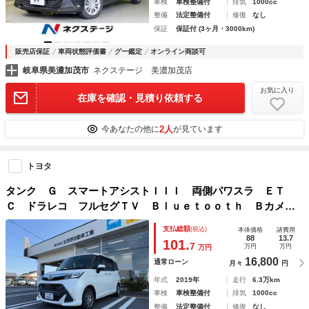
車検
車検整備付
排気
1000cc
整備
法定整備付
修復
なし
保証
保証付 (3ヶ月・3000km)
販売店保証
車両状態評価書
グー鑑定
オンライン商談可
岐阜県美濃加茂市
ネクステージ 美濃加茂店
お気に入り
在庫を確認・見積り依頼する
2人
今あなたの他に
が見ています
トヨタ
タンク Ｇ スマートアシストＩＩＩ 両側パワスラ ＥＴ
Ｃ ドラレコ フルセグＴＶ Ｂｌｕｅｔｏｏｔｈ Ｂカメ
ラ 禁煙
支払総額
(税込)
本体価格
諸費用
88
13.7
101.
7
万円
万円
万円
16,800
通常ローン
月々
円
年式
2019年
走行
6.3万km
車検
車検整備付
排気
1000cc
整備
法定整備付
修復
なし