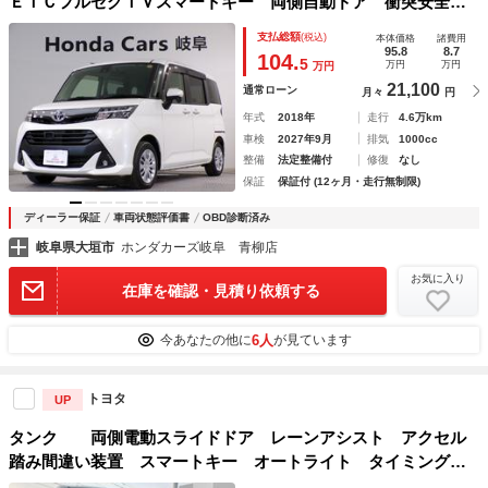
ＥＴＣフルセグＴＶスマートキー 両側自動ドア 衝突安全ボ
ディ ブルートゥースオーディオ 電動格納式ドアミラー 禁
支払総額
(税込)
本体価格
諸費用
煙 Ａライト Ｒカメラ ワンオーナー車 ＤＶＤ
95.8
8.7
104.
5
万円
万円
万円
21,100
通常ローン
月々
円
年式
2018年
走行
4.6万km
車検
2027年9月
排気
1000cc
整備
法定整備付
修復
なし
保証
保証付 (12ヶ月・走行無制限)
ディーラー保証
車両状態評価書
OBD診断済み
岐阜県大垣市
ホンダカーズ岐阜 青柳店
お気に入り
在庫を確認・見積り依頼する
6人
今あなたの他に
が見ています
トヨタ
UP
タンク 両側電動スライドドア レーンアシスト アクセル
踏み間違い装置 スマートキー オートライト タイミングチ
ェーン フロントフォグ クルーズコントロール 衝突回避支