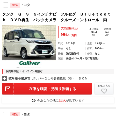
トヨタ
NEW
タンク Ｇ Ｓ ９インチナビ フルセグ Ｂｌｕｅｔｏｏｔ
ｈ ＤＶＤ再生 バックカメラ クルーズコントロール 両側
パワースライドドア シートヒーター 純正フロアマット オ
支払総額
(税込)
本体価格
諸費用
ートライト 電動格納ミラー アイドリングストップ
91.3
5.6
96.
9
万円
万円
万円
年式
2018年
走行
4.6万km
車検
なし
排気
1000cc
整備
法定整備付
修復
なし
保証
保証付 (3ヶ月・走行無制限)
販売店保証
オンライン商談可
岐阜県各務原市
ガリバー２１号各務原店（株）ＩＤＯＭ
お気に入り
在庫を確認・見積り依頼する
18人
今あなたの他に
が見ています
トヨタ
NEW