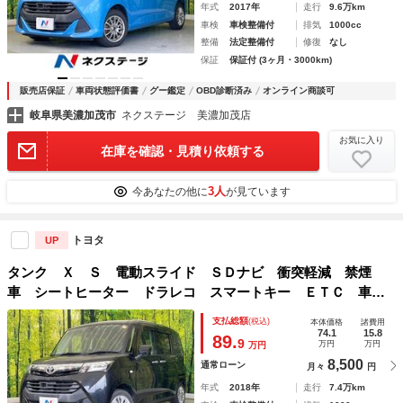
年式
2017年
走行
9.6万km
車検
車検整備付
排気
1000cc
整備
法定整備付
修復
なし
保証
保証付 (3ヶ月・3000km)
販売店保証
車両状態評価書
グー鑑定
OBD診断済み
オンライン商談可
岐阜県美濃加茂市
ネクステージ 美濃加茂店
お気に入り
在庫を確認・見積り依頼する
3人
今あなたの他に
が見ています
トヨタ
UP
タンク Ｘ Ｓ 電動スライド ＳＤナビ 衝突軽減 禁煙
車 シートヒーター ドラレコ スマートキー ＥＴＣ 車線
逸脱警報 オートライト オートエアコン Ｂｌｕｅｔｏｏｔ
支払総額
(税込)
本体価格
諸費用
ｈ再生
74.1
15.8
89.
9
万円
万円
万円
8,500
通常ローン
月々
円
年式
2018年
走行
7.4万km