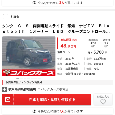
3人
今あなたの他に
が見ています
トヨタ
タンク Ｇ Ｓ 両側電動スライド 禁煙 ナビＴＶ Ｂｌｕ
ｅｔｏｏｔｈ １オーナー ＬＥＤ クルーズコントロール
オートライト 電動格納ミラー
支払総額
(税込)
本体価格
諸費用
47.6
1.2
48.
8
万円
万円
万円
5,700
通常ローン
月々
円
年式
2017年
走行
11.1万km
車検
2026年10月
排気
1000cc
整備
法定整備付
修復
なし
保証
保証付 (1ヶ月・1000km)
販売店保証
オンライン商談可
岐阜県羽島郡岐南町
コバックカーズ岐南店
お気に入り
在庫を確認・見積り依頼する
7人
今あなたの他に
が見ています