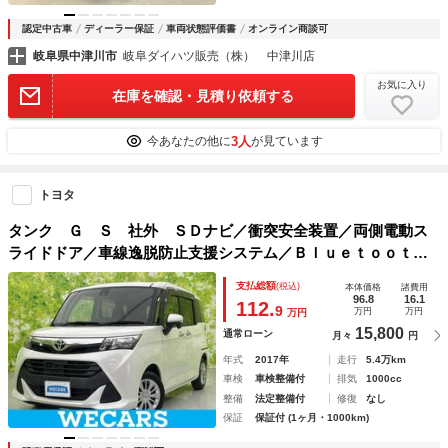
認定中古車
ディーラー保証
車両状態評価書
オンライン商談可
岐阜県中津川市
岐阜ダイハツ販売（株） 中津川店
お気に入り
在庫を確認・見積り依頼する
3人
今あなたの他に
が見ています
トヨタ
タンク Ｇ Ｓ 社外 ＳＤナビ／衝突安全装置／両側電動ス
ライドドア／車線逸脱防止支援システム／Ｂｌｕｅｔｏｏｔｈ
接続／ＥＢＤ付ＡＢＳ／横滑り防止装置／アイドリングストッ
支払総額
(税込)
本体価格
諸費用
プ／バックモニター／ワンセグＴＶ
96.8
16.1
112.
9
万円
万円
万円
15,800
通常ローン
月々
円
年式
2017年
走行
5.4万km
車検
車検整備付
排気
1000cc
整備
法定整備付
修復
なし
保証
保証付 (1ヶ月・1000km)