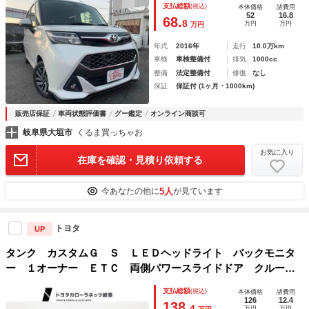
支払総額
(税込)
本体価格
諸費用
援ブレーキ ＥＴＣ
52
16.8
68.
8
万円
万円
万円
年式
2016年
走行
10.0万km
車検
車検整備付
排気
1000cc
整備
法定整備付
修復
なし
保証
保証付 (1ヶ月・1000km)
販売店保証
車両状態評価書
グー鑑定
オンライン商談可
岐阜県大垣市
くるま買っちゃお
お気に入り
在庫を確認・見積り依頼する
5人
今あなたの他に
が見ています
トヨタ
UP
タンク カスタムＧ Ｓ ＬＥＤヘッドライト バックモニタ
ー １オーナー ＥＴＣ 両側パワースライドドア クルーズ
コントロール ＡＵＸ ４ＷＤ スマートキー ドラレコ 記
支払総額
(税込)
本体価格
諸費用
録簿 フルセグ アルミホイール キーフリー Ａストップ
126
12.4
138.
4
万円
万円