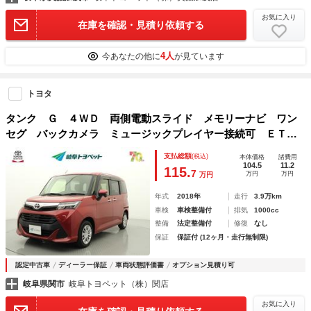
お気に入り
在庫を確認・見積り依頼する
4人
今あなたの他に
が見ています
トヨタ
タンク Ｇ ４ＷＤ 両側電動スライド メモリーナビ ワン
セグ バックカメラ ミュージックプレイヤー接続可 ＥＴ
Ｃ スマートキー ＬＥＤヘッドランプ アイドリングストッ
支払総額
(税込)
本体価格
諸費用
プ オートクルーズコントロール
104.5
11.2
115.
7
万円
万円
万円
年式
2018年
走行
3.9万km
車検
車検整備付
排気
1000cc
整備
法定整備付
修復
なし
保証
保証付 (12ヶ月・走行無制限)
認定中古車
ディーラー保証
車両状態評価書
オプション見積り可
岐阜県関市
岐阜トヨペット（株）関店
お気に入り