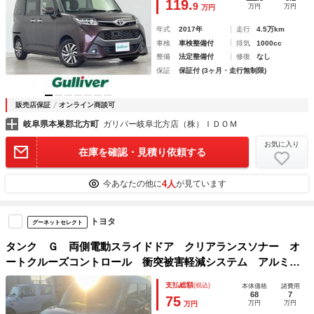
119.
9
万円
万円
万円
年式
2017年
走行
4.5万km
車検
車検整備付
排気
1000cc
整備
法定整備付
修復
なし
保証
保証付 (3ヶ月・走行無制限)
販売店保証
オンライン商談可
岐阜県本巣郡北方町
ガリバー岐阜北方店（株）ＩＤＯＭ
お気に入り
在庫を確認・見積り依頼する
4人
今あなたの他に
が見ています
トヨタ
グーネットセレクト
タンク Ｇ 両側電動スライドドア クリアランスソナー オ
ートクルーズコントロール 衝突被害軽減システム アルミホ
イール オートマチックハイビーム オートライト スマート
支払総額
(税込)
本体価格
諸費用
キー アイドリングストップ ＣＶＴ
68
7
75
万円
万円
万円