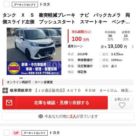
トヨタ
グーネットセレクト
タンク Ｘ Ｓ 衝突軽減ブレーキ ナビ バックカメラ 両
側スライド左側 プッシュスタート スマートキー ベンチシ
ート ＥＴＣ 電動格納ミラー ヘッドライトレベライザー
支払総額
(税込)
本体価格
諸費用
90
10
100
万円
万円
万円
19,100
通常ローン
月々
円
年式
2018年
走行
3.6万km
車検
車検整備付
排気
1000cc
整備
法定整備付
修復
あり
保証
保証無
オンライン商談可
ローン仮審査
岐阜県岐阜市
【ＪＵ適正販売店】ＡＵＴＯ ＲＯＭ オートロム 格安軽自動車専門店 株式会社ＲＯＭ
お気に入り
在庫を確認・見積り依頼する
2人
今あなたの他に
が見ています
トヨタ
UP
グーネットセレクト