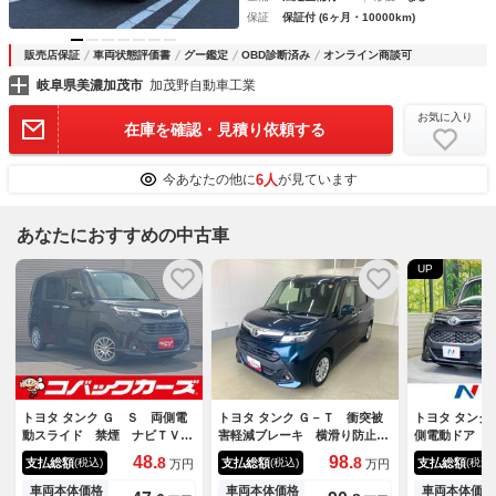
保証
保証付 (6ヶ月・10000km)
販売店保証
車両状態評価書
グー鑑定
OBD診断済み
オンライン商談可
岐阜県美濃加茂市
加茂野自動車工業
お気に入り
在庫を確認・見積り依頼する
6人
今あなたの他に
が見ています
あなたにおすすめの中古車
UP
トヨタ タンク Ｇ Ｓ 両側電
トヨタ タンク Ｇ－Ｔ 衝突被
トヨタ タンク
動スライド 禁煙 ナビＴＶ
害軽減ブレーキ 横滑り防止装
側電動ドア 
Ｂｌｕｅｔｏｏｔｈ １オーナ
置 オートマチックハイビー
ビ 全周囲カ
48.
98.
8
8
支払総額
支払総額
支払総額
(税込)
(税込)
(税込)
万円
万円
ー ＬＥＤ クルーズコントロ
ム アイドリングストップ ス
減システム 
ール オートライト 電動格納
テアリングスイッチ オートラ
センサー ス
車両本体価格
車両本体価格
車両本体価格