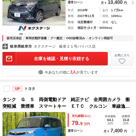
10,400
通常ローン
月々
円
年式
2018年
走行
1.7万km
車検
2027年12月
排気
1000cc
整備
法定整備付
修復
なし
保証
保証付 (3ヶ月・3000km)
販売店保証
車両状態評価書
グー鑑定
OBD診断済み
オンライン商談可
岐阜県岐阜市
ネクステージ 岐阜２１号バイパス店
お気に入り
在庫を確認・見積り依頼する
3人
今あなたの他に
が見ています
トヨタ
UP
タンク Ｇ Ｓ 両側電動ドア 純正ナビ 全周囲カメラ 衝
突軽減 禁煙車 スマートキー ＥＴＣ クルコン 車線逸脱
警報 オートライト オートエアコン Ｂｌｕｅｔｏｏｔｈ再
支払総額
(税込)
本体価格
諸費用
生 ステアリングスイッチ
64.1
15.8
79.
9
万円
万円
万円
7,400
通常ローン
月々
円