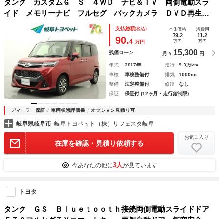
タンク カスタムＧ Ｓ ４ＷＤ ナビ＆ＴＶ 両側電動スラ
イド メモリーナビ フルセグ バックカメラ ＤＶＤ再生
ミュージックプレイヤー接続可 衝突被害軽減システム ＥＴ
支払総額
(税込)
本体価格
諸費用
Ｃ スマートキー ＬＥＤヘッドランプ 記録簿 キーレス
79.2
11.2
90.
4
万円
万円
万円
15,300
残価ローン
月々
円
年式
2017年
走行
9.3万km
車検
車検整備付
排気
1000cc
整備
法定整備付
修復
なし
保証
保証付 (12ヶ月・走行無制限)
ディーラー保証
車両状態評価書
オプション見積り可
岐阜県岐阜市
岐阜トヨペット（株）リフェスタ岐阜
お気に入り
在庫を確認・見積り依頼する
3人
今あなたの他に
が見ています
トヨタ
タンク ＧＳ Ｂｌｕｅｔｏｏｔｈ接続両側電動スライドドア