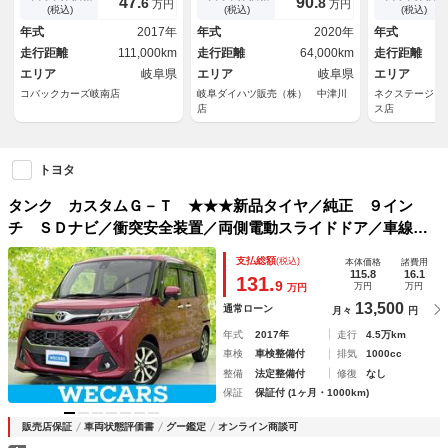
47.
90.
6
8
万円
万円
ミラー
イト キーフリーシステム オ
Ｄヘッド ク
(税込)
(税込)
(税込)
ートエアコン 両側電動スライ
インチアルミ
年式
2017年
年式
2020年
年式
ドドア 純正ホイールキャップ
ム オートラ
走行距離
111,000km
走行距離
64,000km
走行距離
コン
エリア
岐阜県
エリア
岐阜県
エリア
コバックカーズ岐南店
岐阜ダイハツ販売（株） 中津川
ネクステージ 
店
ス店
トヨタ
タンク カスタムＧ－Ｔ ★★★新品タイヤ／純正 ９イン
チ ＳＤナビ／衝突安全装置／両側電動スライドドア／車線逸
脱防止支援システム／ヘッドランプ ＬＥＤ／Ｂｌｕｅｔｏｏ
支払総額
(税込)
本体価格
諸費用
ｔｈ接続／ＥＴＣ／ＥＢＤ付ＡＢＳ／横滑り防止装置
115.8
16.1
131.
9
万円
万円
万円
13,500
通常ローン
月々
円
年式
2017年
走行
4.5万km
車検
車検整備付
排気
1000cc
整備
法定整備付
修復
なし
保証
保証付 (1ヶ月・1000km)
販売店保証
車両状態評価書
グー鑑定
オンライン商談可