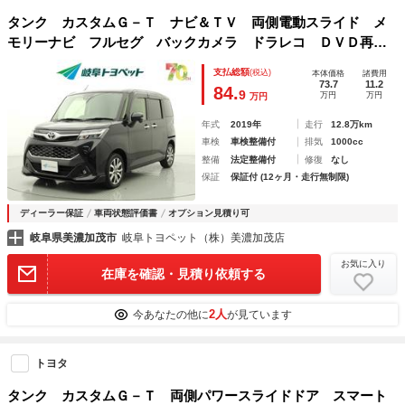
タンク カスタムＧ－Ｔ ナビ＆ＴＶ 両側電動スライド メ
モリーナビ フルセグ バックカメラ ドラレコ ＤＶＤ再
生 ミュージックプレイヤー接続可 衝突被害軽減システム
支払総額
(税込)
本体価格
諸費用
ＥＴＣ スマートキー ＬＥＤヘッドランプ 記録簿 キーレ
73.7
11.2
84.
9
万円
万円
万円
ス
年式
2019年
走行
12.8万km
車検
車検整備付
排気
1000cc
整備
法定整備付
修復
なし
保証
保証付 (12ヶ月・走行無制限)
ディーラー保証
車両状態評価書
オプション見積り可
岐阜県美濃加茂市
岐阜トヨペット（株）美濃加茂店
お気に入り
在庫を確認・見積り依頼する
2人
今あなたの他に
が見ています
トヨタ
タンク カスタムＧ－Ｔ 両側パワースライドドア スマート