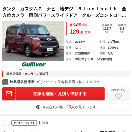
タンク カスタムＧ ナビ 地デジ Ｂｌｕｅｔｏｏｔｈ 全
方位カメラ 両側パワースライドドア クルーズコントロー
ル 前後ドライブレコーダー ＬＥＤヘッドライト オートハ
支払総額
(税込)
本体価格
諸費用
イビーム ビルトインＥＴＣ パーキングセンサー
121.7
8.1
129.
8
万円
万円
万円
年式
2019年
走行
2.0万km
車検
なし
排気
1000cc
整備
法定整備付
修復
なし
保証
保証付 (3ヶ月・走行無制限)
販売店保証
オンライン商談可
岐阜県各務原市
ガリバー２１号各務原店（株）ＩＤＯＭ
お気に入り
在庫を確認・見積り依頼する
13人
今あなたの他に
が見ています
トヨタ
グーネットセレクト