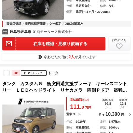
車検
車検整備付
排気
1000cc
整備
法定整備付
修復
なし
保証
保証付 (3ヶ月・3000km)
販売店保証
車両状態評価書
グー鑑定
OBD診断済み
岐阜県岐阜市
加納モータース株式会社
お気に入り
在庫を確認・見積り依頼する
2人
今あなたの他に
が見ています
トヨタ
UP
グーネットセレクト
タンク カスタムＧ 衝突回避支援ブレーキ キーレスエント
リー ＬＥＤヘッドライト リヤカメラ 両側Ｐドア 盗難防
止システム ナビＴＶ クルーズコントロール アルミホイー
支払総額
(税込)
本体価格
諸費用
ル スマートキー パワーステアリング ウォークスルー
99.8
12.1
111.
9
万円
万円
万円
10,300
通常ローン
月々
円
年式
2020年
走行
6.5万km
車検
車検整備付
排気
1000cc