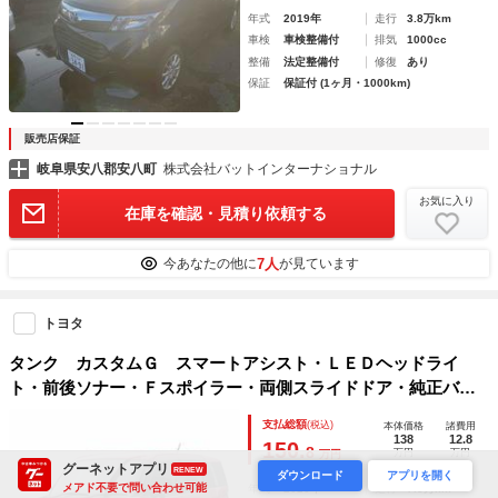
年式
2019年
走行
3.8万km
車検
車検整備付
排気
1000cc
整備
法定整備付
修復
あり
保証
保証付 (1ヶ月・1000km)
販売店保証
岐阜県安八郡安八町
株式会社バットインターナショナル
お気に入り
在庫を確認・見積り依頼する
7人
今あなたの他に
が見ています
トヨタ
タンク カスタムＧ スマートアシスト・ＬＥＤヘッドライ
ト・前後ソナー・Ｆスポイラー・両側スライドドア・純正バイ
ザー・純正フロアマット・１オーナー・禁煙車・地デジナビＴ
支払総額
(税込)
本体価格
諸費用
Ｖ・Ｂカメラ・ＥＴＣ・ＴＶジャンパー・ブルートゥース
138
12.8
150.
8
万円
万円
万円
グーネットアプリ
RENEW
ダウンロード
アプリを開く
メアド不要で問い合わせ可能
年式
2020年
走行
7.5万km