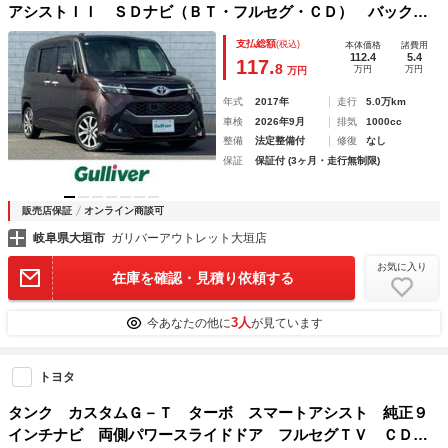
アシストＩＩ ＳＤナビ（ＢＴ・フルセグ・ＣＤ） バックカ
メラ クルーズコントロール プリクラッシュセーフティ ビ
支払総額
(税込)
本体価格
諸費用
ルトインＥＴＣ ＬＥＤヘッドライト 純正フロアマット
112.4
5.4
117.
8
万円
万円
万円
年式
2017年
走行
5.0万km
車検
2026年9月
排気
1000cc
整備
法定整備付
修復
なし
保証
保証付 (3ヶ月・走行無制限)
販売店保証
オンライン商談可
岐阜県大垣市
ガリバーアウトレット大垣店
お気に入り
在庫を確認・見積り依頼する
3人
今あなたの他に
が見ています
トヨタ
タンク カスタムＧ－Ｔ ターボ スマートアシスト 純正９
インチナビ 両側パワースライドドア フルセグＴＶ ＣＤ