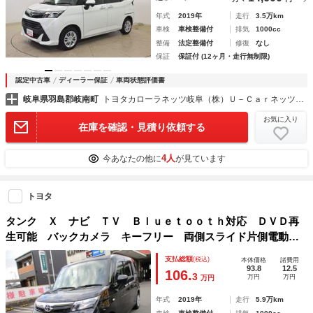
年式
2019年
走行
3.5万km
車検
車検整備付
排気
1000cc
整備
法定整備付
修復
なし
保証
保証付 (12ヶ月・走行無制限)
認定中古車
ディーラー保証
車両状態評価書
岐阜県羽島郡岐南町
トヨタカローラネッツ岐阜（株）Ｕ－Ｃａｒネッツ岐南店
お気に入り
在庫を確認・見積り依頼する
4人
今あなたの他に
が見ています
トヨタ
タンク Ｘ ナビ ＴＶ Ｂｌｕｅｔｏｏｔｈ対応 ＤＶＤ再
生可能 バックカメラ キーフリー 両側スライド片側電動ド
ア 横滑り防止 衝突安全ボディ ウォークスルー
支払総額
(税込)
本体価格
諸費用
93.8
12.5
106.
3
万円
万円
万円
年式
2019年
走行
5.9万km