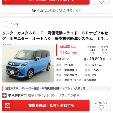
7人
今あなたの他に
が見ています
トヨタ
タンク カスタムＧ－Ｔ 両側電動スライド ＳＤナビフルセ
グ Ｂモニター オートＡＣ 衝突被害軽減システム ＥＴ
Ｃ スマートキー ＬＥＤ ＦＯＧ サイドバイザー リヤワ
支払総額
(税込)
本体価格
諸費用
イパー シートヒーター アルミ オートライト ワンオーナ
103.4
11.2
114.
6
万円
万円
万円
ー
19,800
残価ローン
月々
円
年式
2017年
走行
6.8万km
車検
車検整備付
排気
1000cc
整備
法定整備付
修復
なし
保証
保証付 (12ヶ月・走行無制限)
認定中古車
ディーラー保証
車両状態評価書
オプション見積り可
岐阜県岐阜市
岐阜トヨペット（株）リフェスタ岐阜
お気に入り
在庫を確認・見積り依頼する