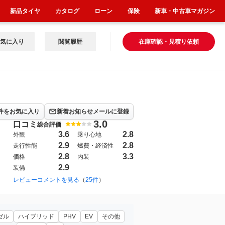
新品タイヤ
カタログ
ローン
保険
新車・中古車マガジン
気に入り
閲覧履歴
在庫確認・見積り依頼
件をお気に入り
新着お知らせメールに登録
3.0
口コミ
総合評価
3.6
2.8
外観
乗り心地
2.9
2.8
走行性能
燃費・経済性
2.8
3.3
価格
内装
2.9
装備
レビューコメントを見る
（
25件
）
ゼル
ハイブリッド
PHV
EV
その他