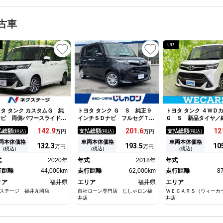
古車
UP
タ タンク カスタムＧ 純
トヨタ タンク Ｇ Ｓ 純正９
トヨタ タンク ４ＷＤ
ナビ 両側パワースライドド
インチＳＤナビ フルセグＴ
Ｇ Ｓ 新品タイヤ／
 バックカメラ スマートア
Ｖ 両側パワースライドドア
モリーナビ／スマート
142.
9
201.
6
12
払総額
支払総額
支払総額
(税込)
万円
(税込)
万円
(税込)
スト クルーズコントロー
スマートアシスト クルーズコ
（トヨタ・ダイハツ）
 コーナーセンサー 前席シ
ントロール ステアリングスイ
動スライドドア／車線
両本体価格
車両本体価格
車両本体価格
132.
3
193.
5
10
万円
万円
トヒーター ＥＴＣ ドライ
ッチ バックカメラ ＬＥＤヘ
支援システム／ヘッ
(税込)
(税込)
(税込)
レコーダー ロールサンシェ
ッドライト フロアマット ア
ＬＥＤ／Ｂｌｕｅｔｏ
式
2020年
年式
2018年
年式
ド ＬＥＤランプ ＬＥＤフ
イドリングストップ
続／ＥＴＣ／ＥＢＤ付
グ
行距離
44,000km
走行距離
62,000km
走行距離
8
リア
福井県
エリア
福井県
エリア
ステージ 福井丸岡店
自社ローン専門店 じしゃロン福
ＷＥＣＡＲＳ（ウィーカ
井店
井店