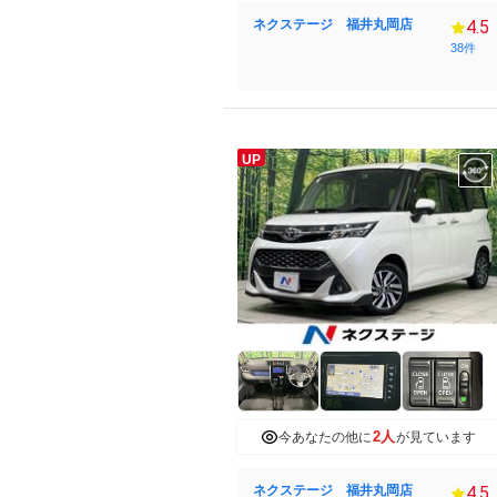
ネクステージ 福井丸岡店
4.5
38件
UP
2人
今あなたの他に
が見ています
ネクステージ 福井丸岡店
4.5