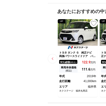
あなたにおすすめの中
UP
UP
トヨタ タンク Ｇ 純正ナビ
トヨ
両側パワースライドドア バッ
正
クカメラ スマートアシスト
ア
122.
9
支払総額
支
(税込)
万円
クルーズコントロール コーナ
シ
ーセンサー ＥＴＣ ドライブ
ル
車両本体価格
車
111.
6
万円
レコーダー ＬＥＤランプ Ｌ
ー
(税込)
ＥＤフォグ オートライト オ
ブ
年式
2019年
年
ートエアコン フルセグ
ー
走行距離
41,000km
ォ
走
エリア
福井県
エ
ネクステージ 福井丸岡店
ネク