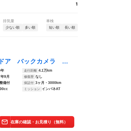
1
排気量
車検
少ない順
多い順
短い順
長い順
タンク Ｇ 純正ナビ 両側パワースライドドア バックカメラ スマートアシスト クルーズコントロール コーナーセンサー ＥＴＣ ドライブレコーダー ＬＥＤランプ ＬＥＤフォグ オートライト オートエアコン フルセグ
9年
4.1万km
走行距離
7年9月
なし
修復歴
整備付
3ヶ月・3000km
保証付
00cc
インパネAT
ミッション
在庫の確認・お見積り（無料）