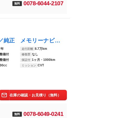
0078-6044-2107
無料
タンク ４ＷＤカスタムＧ Ｓ 新品タイヤ／純正 メモリーナビ／スマートアシスト（トヨタ・ダイハツ）／両側電動スライドドア／車線逸脱防止支援システム／ヘッドランプ ＬＥＤ／Ｂｌｕｅｔｏｏｔｈ接続／ＥＴＣ／ＥＢＤ付ＡＢＳ
7年
8.7万km
走行距離
整備付
なし
修復歴
整備付
1ヶ月・1000km
保証付
00cc
CVT
ミッション
在庫の確認・お見積り（無料）
0078-6049-0241
無料