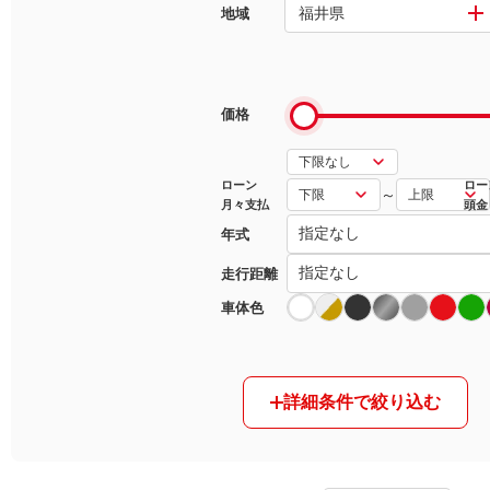
福井県
地域
マガジン
車カタログ
価格
自動車ローン
ローン
ロー
～
月々支払
頭金
保険
年式
レビュー
走行距離
車体色
価格相場
教習所
詳細条件で絞り込む
用語集