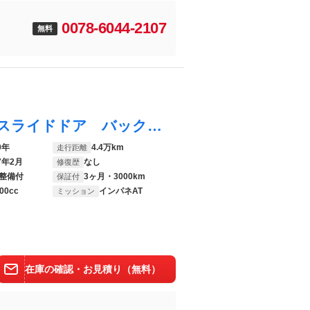
0078-6044-2107
無料
タンク カスタムＧ 純正ナビ 両側パワースライドドア バックカメラ スマートアシスト クルーズコントロール コーナーセンサー 前席シートヒーター ＥＴＣ ドライブレコーダー ロールサンシェード ＬＥＤランプ ＬＥＤフォグ
0年
4.4万km
走行距離
7年2月
なし
修復歴
整備付
3ヶ月・3000km
保証付
00cc
インパネAT
ミッション
在庫の確認・お見積り（無料）