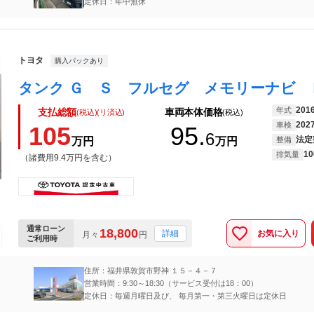
定休日：年中無休
トヨタ
購入パックあり
201
年式
支払総額
車両本体価格
(税込)(リ済込)
(税込)
202
車検
105
95.
6
法定
万円
万円
整備
10
排気量
（諸費用9.4万円を含む）
通常ローン
18,800
お気に入り
詳細
月々
円
ご利用時
住所：福井県敦賀市野神 １５－４－７
営業時間：9:30～18:30（サービス受付は18：00）
定休日：毎週月曜日及び、 毎月第一・第三火曜日は定休日