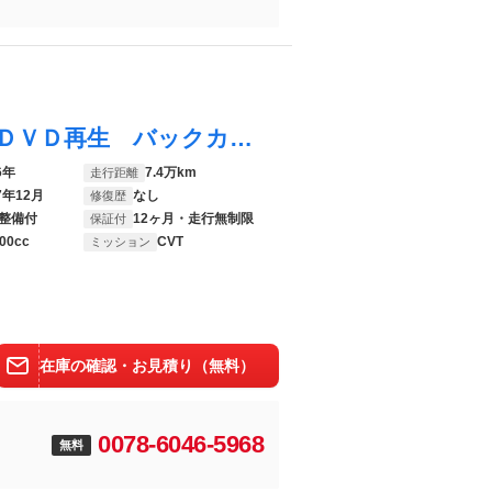
タンク Ｇ Ｓ フルセグ メモリーナビ ＤＶＤ再生 バックカメラ 衝突被害軽減システム ＥＴＣ 両側電動スライド ＬＥＤヘッドランプ ワンオーナー アイドリングストップ
6年
7.4万km
走行距離
7年12月
なし
修復歴
整備付
12ヶ月・走行無制限
保証付
00cc
CVT
ミッション
在庫の確認・お見積り（無料）
0078-6046-5968
無料