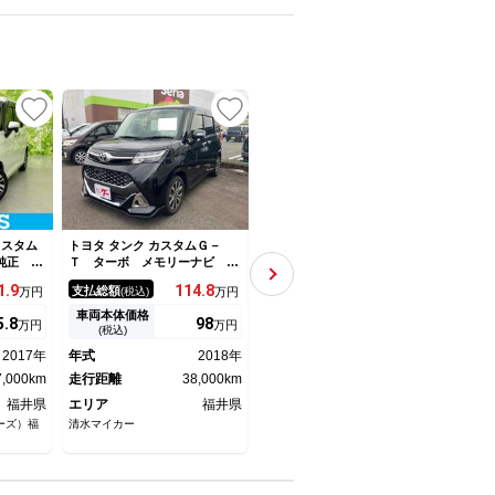
カスタム
トヨタ タンク カスタムＧ－
トヨタ タンク Ｇ Ｓ ワンオ
トヨタ
純正 メ
Ｔ ターボ メモリーナビ フ
ーナー 両側パワースライドド
Ｓ 
アシスト
ルセグＴＶ バックカメラ Ｂ
ア 社外ナビ ワンセグ バッ
ＤＶ
1.
9
114.
8
129.
8
支払総額
支払総額
支払
万円
(税込)
万円
(税込)
万円
／両側電
ｌｕｅｔｏｏｔｈオーディオ
クカメラ ビルトインＥＴＣ
突被
逸脱防止
ＥＴＣ 両側パワースライドド
プリクラッシュセーフティ 前
両側
車両本体価格
車両本体価格
車両
5.
8
98
124.
3
万円
万円
万円
ドランプ
ア スマートキー プッシュス
後ドライブレコーダー ＬＥＤ
ドラ
(税込)
(税込)
ｏｔｈ接
タート オートクルーズコント
ライト ＬＥＤフォグ クルコ
ドリ
2017年
年式
2018年
年式
2017年
年式
ＡＢＳ
ロール ＬＥＤヘッドライト
ン スマートキー
7,000km
走行距離
38,000km
走行距離
34,000km
走行
福井県
エリア
福井県
エリア
福井県
エリ
ーズ）福
清水マイカー
ガリバー８号板垣店（株）ＩＤＯ
福井ト
Ｍ