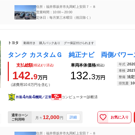
住所：福井県坂井市丸岡町上安田７－８
営業時間：10:00～20:00
定休日：毎月第三水曜日（祝日除く）
トヨタ
動画付き
購入パックあり
グー保証付けられます
202
年式
支払総額
車両本体価格
(税込)(リ済込)
(税込)
202
車検
142.
132.
9
3
法定
万円
万円
整備
10
排気量
（諸費用10.6万円を含む）
4
4
コンピューター診断済
外装
内装
機関／正常
通常ローン
12,000
お気に入り
詳細
月々
円
ご利用時
住所：福井県坂井市丸岡町上安田７－８