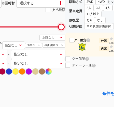
駆動方式
ミッ
2WD
4WD
選択する
市区町村
2人
3人
4人
支払総額
乗車定員
11人以上
修復歴
あり
なし
状態評価
車両状態評価書付
★
グー鑑定
?
外装
ン
1点
通常ローン
残価/据置ローン
★
内装
1点
～
グー保証
?
～
ディーラー店
?
条件