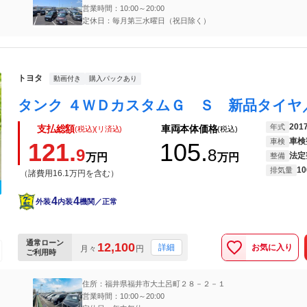
営業時間：10:00～20:00
定休日：毎月第三水曜日（祝日除く）
トヨタ
動画付き
購入パックあり
201
年式
支払総額
車両本体価格
(税込)(リ済込)
(税込)
車検
車検
121.
105.
9
8
法定
万円
万円
整備
10
排気量
（諸費用16.1万円を含む）
4
4
外装
内装
機関／正常
通常ローン
12,100
お気に入り
詳細
月々
円
ご利用時
住所：福井県福井市大土呂町２８－２－１
営業時間：10:00～20:00