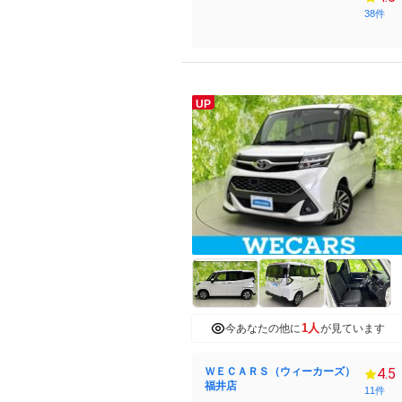
38件
UP
1人
今あなたの他に
が見ています
ＷＥＣＡＲＳ（ウィーカーズ）
4.5
福井店
11件