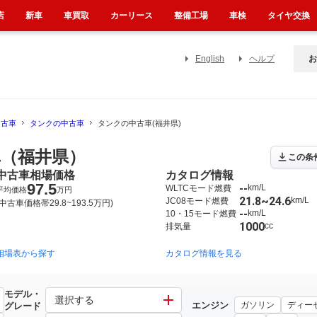
店
新車
車買取
カーリース
整備工場
車検
タイヤ交換
English
ヘルプ
お
中古車
タンクの中古車
タンクの中古車(福井県)
（福井県）
この条
中古車相場価格
カタログ情報
97.5
--
km/L
WLTCモード燃費
平均価格
万円
21.8~24.6
km/L
JC08モード燃費
(中古車価格帯29.8~193.5万円)
--
km/L
10・15モード燃費
1000
cc
排気量
相場表から探す
カタログ情報を見る
モデル・
選択する
エンジン
ガソリン
ディー
グレード