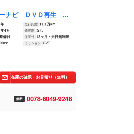
タンク カスタムＧ Ｓ フルセグ メモリーナビ ＤＶＤ再生 バックカメラ 衝突被害軽減システム ＥＴＣ 両側電動スライド ＬＥＤヘッドランプ ワンオーナー アイドリングストップ
8年
11.1万km
走行距離
7年4月
なし
修復歴
整備付
12ヶ月・走行無制限
保証付
00cc
CVT
ミッション
在庫の確認・お見積り（無料）
0078-6049-9248
無料