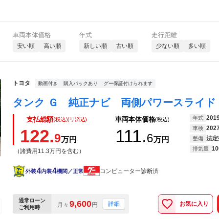
車両本体価格
年式
走行距離
安い順
高い順
新しい順
古い順
少ない順
多い順
トヨタ
動画付き
購入パックあり
グー保証付けられます
201
年式
支払総額
車両本体価格
(税込)(リ済込)
(税込)
202
車検
122.
111.
9
6
法定
万円
万円
整備
10
排気量
（諸費用11.3万円を含む）
4
4
コンピューター診断済
外装
内装
機関／正常
通常ローン
9,600
お気に入り
詳細
月々
円
ご利用時