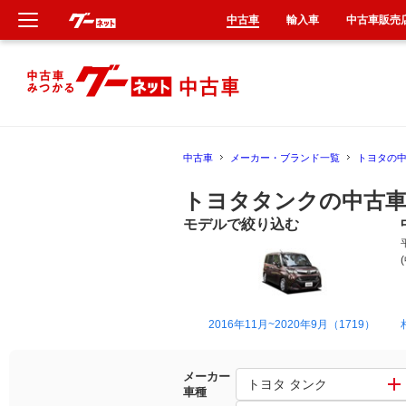
中古車
輸入車
中古車販売
新車
中古車
中古車
メーカー・ブランド一覧
トヨタの
輸入車
トヨタタンクの中古車
クルマ買取
モデルで絞り込む
カーリース
タイヤ交換
2016年11月~2020年9月（1719）
整備工場
メーカー
トヨタ タンク
車種
車検