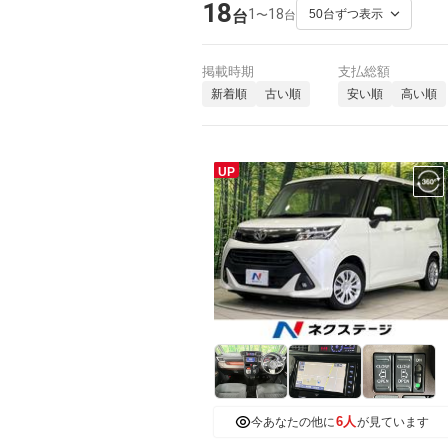
18
1
18
〜
台
台
掲載時期
支払総額
新着順
古い順
安い順
高い順
UP
6人
今あなたの他に
が見ています