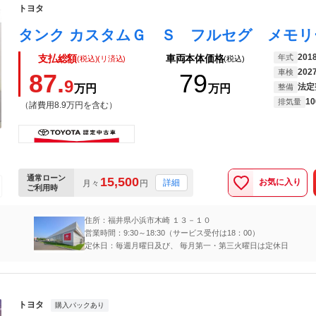
トヨタ
201
年式
支払総額
車両本体価格
(税込)(リ済込)
(税込)
202
車検
87.
79
9
法定
万円
万円
整備
10
排気量
（諸費用8.9万円を含む）
通常ローン
15,500
お気に入り
詳細
月々
円
ご利用時
住所：福井県小浜市木崎 １３－１０
営業時間：9:30～18:30（サービス受付は18：00）
定休日：毎週月曜日及び、 毎月第一・第三火曜日は定休日
トヨタ
購入パックあり