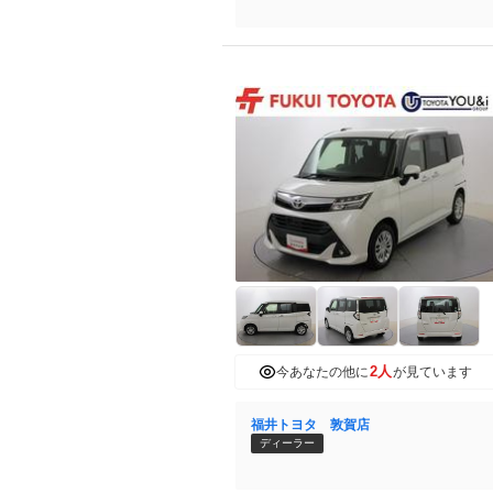
2人
今あなたの他に
が見ています
福井トヨタ 敦賀店
ディーラー