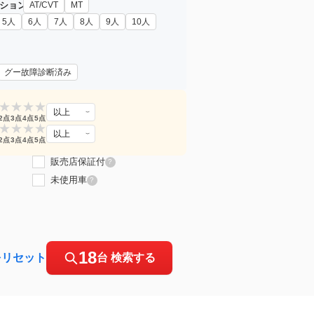
ション
AT/CVT
MT
5人
6人
7人
8人
9人
10人
グー故障診断済み
★
★
★
★
以上
2点
3点
4点
5点
★
★
★
★
以上
2点
3点
4点
5点
販売店保証付
?
未使用車
?
18
をリセット
台 検索する