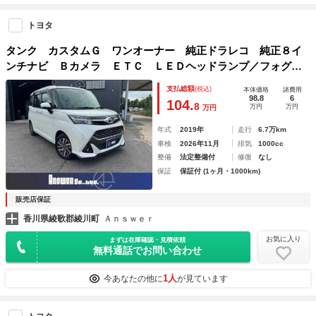
トヨタ
タンク カスタムＧ ワンオーナー 純正ドラレコ 純正８イ
ンチナビ Ｂカメラ ＥＴＣ ＬＥＤヘッドランプ／フォグラ
ンプ クルーズコントロール 両側パワースライドドア イン
支払総額
(税込)
本体価格
諸費用
フォメーションディスプレー 純正１４インチＡＷ
98.8
6
104.
8
万円
万円
万円
年式
2019年
走行
6.7万km
車検
2026年11月
排気
1000cc
整備
法定整備付
修復
なし
保証
保証付 (1ヶ月・1000km)
販売店保証
香川県綾歌郡綾川町
Ａｎｓｗｅｒ
お気に入り
まずは在庫確認・見積依頼
無料通話でお問い合わせ
1人
今あなたの他に
が見ています