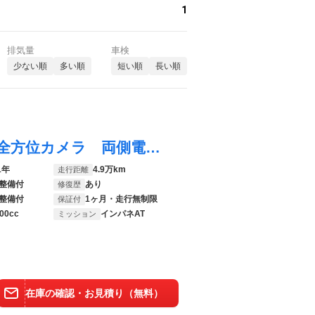
1
排気量
車検
少ない順
多い順
短い順
長い順
ルーミー カスタムＧ 純正９インチナビ 全方位カメラ 両側電動スライドドア 衝突軽減ブレーキ Ｂｌｕｅｔｏｏｔｈオーディオ クリアランスソナー 追従レーダークルーズコントロール シートヒーター ＬＥＤヘッドランプ
1年
4.9万km
走行距離
整備付
あり
修復歴
整備付
1ヶ月・走行無制限
保証付
00cc
インパネAT
ミッション
在庫の確認・お見積り（無料）