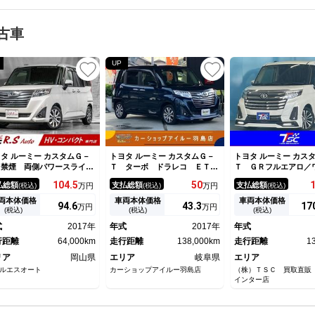
古車
UP
タ ルーミー カスタムＧ－
トヨタ ルーミー カスタムＧ－
トヨタ ルーミー カス
 禁煙 両側パワースライド
Ｔ ターボ ドラレコ ＥＴ
Ｔ ＧＲフルエアロ／
ア スマートキー ９インチ
Ｃ バックカメラ ＴＶ Ｂｌ
ナー／禁煙車／アラウ
104.
5
50
払総額
支払総額
支払総額
(税込)
万円
(税込)
万円
(税込)
ビＴＶ バックカメラ ＥＴ
ｕｅｔｏｏｔｈ 両側電動スラ
ーモニター／前後型ド
 ターボ付 アイドリングス
イドドア クリアランスソナ
コーダー／両側電動ス
両本体価格
車両本体価格
車両本体価格
94.
6
43.
3
17
万円
万円
ップ オートライト シート
ー オートクルーズコントロー
ア／アダプティブクル
(税込)
(税込)
(税込)
ーター ＣＤ／ＤＶＤ再生
ル 衝突被害軽減システム １
トロール／純正９イン
式
2017年
年式
2017年
年式
ｌｕｅｔｏｏｔｈ接続 ＬＥ
５ＡＷ オートライト ＬＥＤ
ビ／フルセグ／ＥＴＣ
ヘッド
行距離
64,000km
ヘッドランプ
走行距離
138,000km
走行距離
1
リア
岡山県
エリア
岐阜県
エリア
ルエスオート
カーショップアイルー羽島店
（株）ＴＳＣ 買取直販
インター店