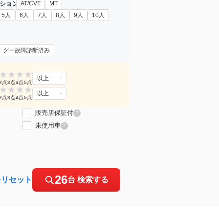
ション
AT/CVT
MT
5人
6人
7人
8人
9人
10人
グー故障診断済み
★
★
★
★
以上
2点
3点
4点
5点
★
★
★
★
以上
2点
3点
4点
5点
販売店保証付
?
未使用車
?
26
をリセット
台 検索する