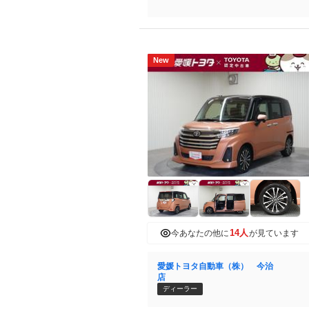
New
14人
今あなたの他に
が見ています
愛媛トヨタ自動車（株） 今治
店
ディーラー