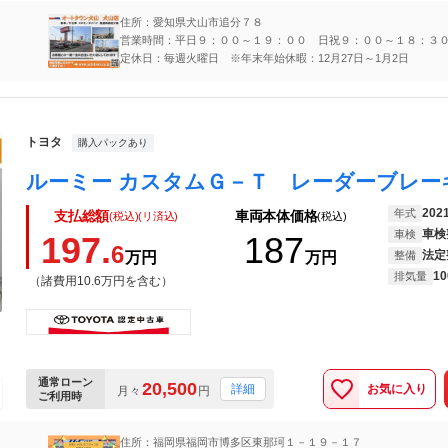
住所：愛知県犬山市追分７８
営業時間：平日９：００～１９：００ 日祝９：００～１８：３
定休日：毎週火曜日 ※年末年始休暇：12月27日～1月2日
トヨタ
購入パックあり
202
年式
支払総額
車両本体価格
(税込)(リ済込)
(税込)
車検
車検
197.
187
6
法定
万円
万円
整備
10
排気量
（諸費用10.6万円を含む）
通常ローン
20,500
お気に入り
詳細
月々
円
ご利用時
住所：福岡県福岡市博多区東那珂１－１９－１７