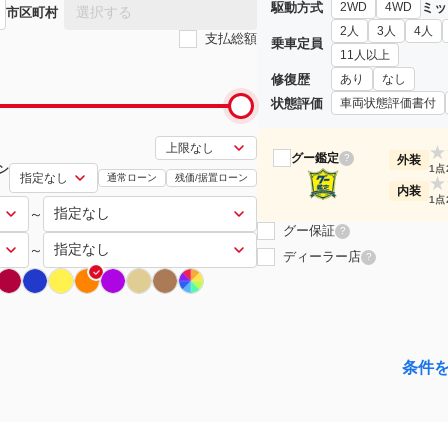
駆動方式
ミッ
2WD
4WD
選択する
市区町村
2人
3人
4人
支払総額
乗車定員
11人以上
修復歴
あり
なし
状態評価
車両状態評価書付
★
グー鑑定
?
外装
ン
1点
通常ローン
残価/据置ローン
★
内装
1点
～
グー保証
?
～
ディーラー店
?
条件