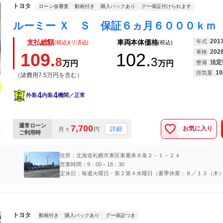
トヨタ
ローン仮審査
動画付き
購入パックあり
グー保証付けられます
201
年式
支払総額
車両本体価格
(税込)(リ済込)
(税込)
202
車検
109.
102.
8
3
法定
万円
万円
整備
10
排気量
（諸費用7.5万円を含む）
4
4
外装
内装
機関／正常
通常ローン
7,700
お気に入り
詳細
月々
円
ご利用時
住所：北海道札幌市東区東雁来８条２－１－２４
営業時間：9：00～18：30
定休日：毎週火曜日・第２第４水曜日（夏季休業：８／１３（木
６（日））
トヨタ
動画付き
購入パックあり
グー保証つき