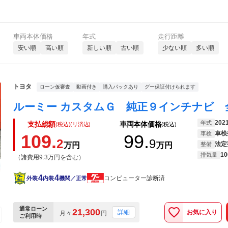
車両本体価格
年式
走行距離
安い順
高い順
新しい順
古い順
少ない順
多い順
トヨタ
ローン仮審査
動画付き
購入パックあり
グー保証付けられます
202
年式
支払総額
車両本体価格
(税込)(リ済込)
(税込)
車検
車検
109.
99.
2
9
法定
万円
万円
整備
10
排気量
（諸費用9.3万円を含む）
4
4
コンピューター診断済
外装
内装
機関／正常
通常ローン
21,300
お気に入り
詳細
月々
円
ご利用時