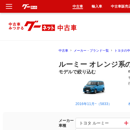
中古車
輸入車
中古車販売
新車
中古車
中古車
メーカー・ブランド一覧
トヨタの
輸入車
ルーミー オレンジ系
クルマ買取
モデルで絞り込む
カーリース
タイヤ交換
2016年11月~（5833）
整備工場
メーカー
トヨタ ルーミー
車種
車検