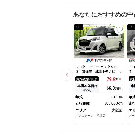
あなたにおすすめの中
UP
UP
トヨタ ルーミー カスタムＧ
トヨ
Ｓ 禁煙車 純正９型ナビ バ
Ｔ
ックカメラ 両側パワースライ
ド
79.
9
支払総額
支
(税込)
万円
ドドア ドライブレコーダー
ナ
ＬＥＤヘッドライト ＥＴＣ
Ｃ
車両本体価格
車
69.
3
万円
クルーズコントロール オート
ト
(税込)
エアコン スマートキー フル
ヒ
年式
2017年
年
セグＴＶ Ｂｌｕｅｔｏｏｔｈ
Ｂ
再生
走行距離
103,000km
Ｄ
走
エリア
大阪府
エ
ネクステージ 摂津店
アー