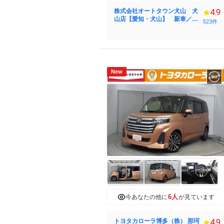
株式会社オートタウン犬山 犬
4.9
山店【愛知・犬山】 新車／中
523件
古車販売 スズキ・ダイハツ
認証指定工場
New
6人
今あなたの他に
が見ています
トヨタカローラ博多（株） 那珂
4.9