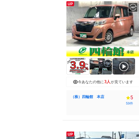
UP
3人
今あなたの他に
が見ています
（株）四輪館 本店
5
59件
UP