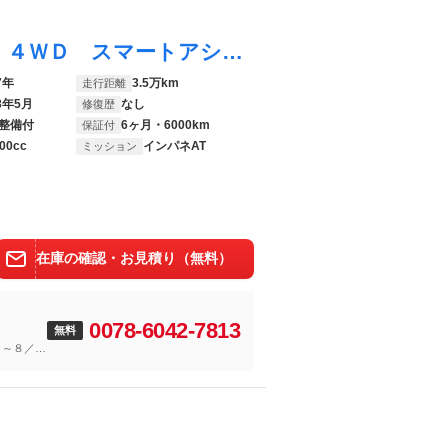
ルーミー Ｘ Ｓ 保証６ヵ月６０００ｋｍ ４ＷＤ スマートアシスト２ ＢＴ接続対応ワンセグナビ バックカメラ ＥＴＣ ＬＥＤヘッドライト 電動スライドドア オートリトラミラー ワイパーデアイサー 寒冷地仕様車
7年
3.5万km
走行距離
8年5月
なし
修復歴
整備付
6ヶ月・6000km
保証付
00cc
インパネAT
ミッション
在庫の確認・お見積り（無料）
0078-6042-7813
無料
）～８／１