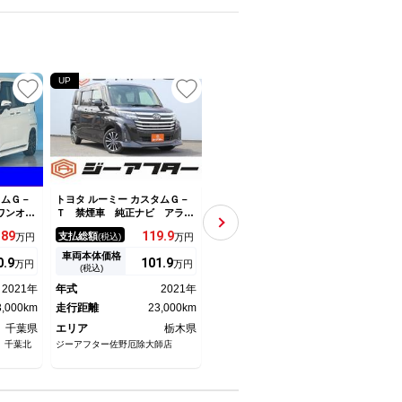
UP
UP
UP
タムＧ－
トヨタ ルーミー カスタムＧ－
トヨタ ルーミー カスタムＧ－
トヨタ
ワンオー
Ｔ 禁煙車 純正ナビ アラウ
Ｔ ターボ 禁煙車 モデリス
禁煙
ンドビュ
ンドビューカメラ フルセグ
タエアロ ＨＤＭＩ 純正９型
グ 
189
119.
9
179.
9
支払総額
支払総額
支払
万円
(税込)
万円
(税込)
万円
ライブレ
衝突軽減ブレーキ 両側電動ス
ナビ バックカメラ ＥＴＣ
プテ
ライドド
ライドドア アダプティブクル
ドラレコ 衝突軽減装置 両側
ル 
車両本体価格
車両本体価格
車両
0.
9
101.
9
169.
3
万円
万円
万円
ーズコン
ーズコントロール ビルドイン
電動スライド ＣＤ／ＤＶＤ／
ア 
(税込)
(税込)
チＳＤナ
ＥＴＣ アイドリングストッ
フルセグ Ｂｌｕｅｔｏｏｔ
ンア
2021年
年式
2021年
年式
2022年
年式
／
プ Ｂｌｕｅｔｏｏｔｈ接続
ｈ シートヒーター レーダー
Ｂｌ
3,000km
ＬＥＤ
走行距離
23,000km
クルコン
走行距離
35,000km
走行
千葉県
エリア
栃木県
エリア
宮城県
エリ
 千葉北
ジーアフター佐野厄除大師店
ネクステージ 仙台利府店
ジーア