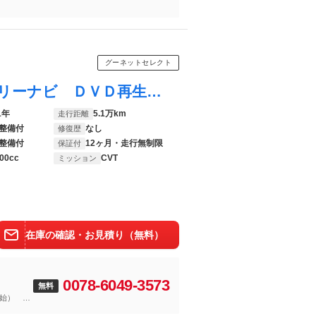
グーネットセレクト
ルーミー カスタムＧ－Ｔ フルセグ メモリーナビ ＤＶＤ再生 バックカメラ 衝突被害軽減システム ＥＴＣ ドラレコ 両側電動スライド ＬＥＤヘッドランプ ウオークスルー 記録簿 アイドリングストップ
1年
5.1万km
走行距離
整備付
なし
修復歴
整備付
12ヶ月・走行無制限
保証付
00cc
CVT
ミッション
在庫の確認・お見積り（無料）
0078-6049-3573
無料
始） 愛