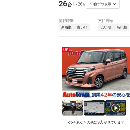
26
1
26
〜
台
台
掲載時期
支払総額
新着順
古い順
安い順
高い順
UP
9人
今あなたの他に
が見ています