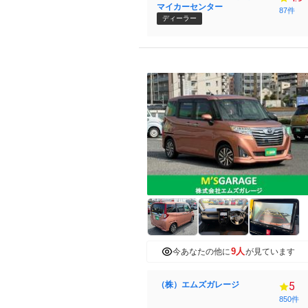
マイカーセンター
87件
ディーラー
9人
今あなたの他に
が見ています
（株）エムズガレージ
5
850件