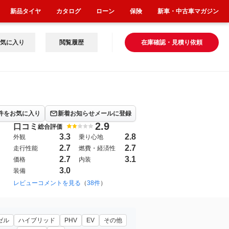
新品タイヤ
カタログ
ローン
保険
新車・中古車マガジン
気に入り
閲覧履歴
在庫確認・見積り依頼
件をお気に入り
新着お知らせメールに登録
2.9
口コミ
総合評価
3.3
2.8
外観
乗り心地
2.7
2.7
走行性能
燃費・経済性
2.7
3.1
価格
内装
3.0
装備
レビューコメントを見る
（
38件
）
ゼル
ハイブリッド
PHV
EV
その他