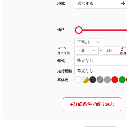
選択する
地域
マガジン
車カタログ
価格
自動車ローン
ローン
ロー
～
月々支払
頭金
保険
年式
レビュー
走行距離
車体色
価格相場
教習所
詳細条件で絞り込む
用語集