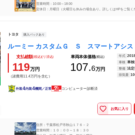
営業時間：10:00～18:00
定休日：月曜日（火曜日も休みの場合あり。詳しくはHPをご覧く
い。）
トヨタ
購入パックあり
201
年式
支払総額
車両本体価格
(税込)(リ済込)
(税込)
車検
車検
119
107.
6
法定
万円
万円
整備
10
排気量
（諸費用11.4万円を含む）
4
4
コンピューター診断済
外装
内装
機関／正常
お気に入り
住所：千葉県松戸市秋山１７６－２
営業時間：１０：００～１８：３０