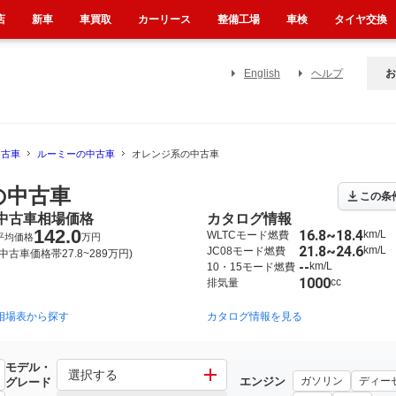
店
新車
車買取
カーリース
整備工場
車検
タイヤ交換
English
ヘルプ
お
中古車
ルーミーの中古車
オレンジ系の中古車
の中古車
この条
中古車相場価格
カタログ情報
142.0
16.8~18.4
km/L
WLTCモード燃費
平均価格
万円
21.8~24.6
km/L
JC08モード燃費
(中古車価格帯27.8~289万円)
--
km/L
10・15モード燃費
1000
cc
排気量
相場表から探す
カタログ情報を見る
モデル・
選択する
エンジン
ガソリン
ディー
グレード