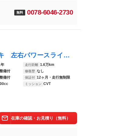
0078-6046-2730
０
無料
ルーミー カスタムＧ－Ｔ レーダーブレーキ 左右パワースライドドア アイドルストップ バックモニター オートクルーズ 地デジＴＶ ＥＴＣ車載器 ナビＴＶ 横滑防止装置 アルミ付 点検記録簿 ＡＵＸ ＤＶＤ再生可 ＡＢＳ
1年
1.6万km
走行距離
整備付
なし
修復歴
整備付
12ヶ月・走行無制限
保証付
00cc
CVT
ミッション
在庫の確認・お見積り（無料）