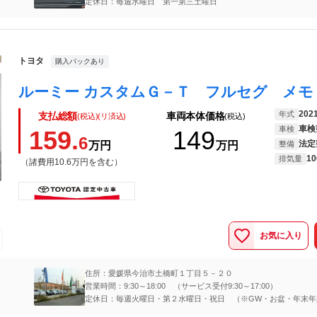
定休日：毎週水曜日 第一第三土曜日
トヨタ
購入パックあり
202
年式
支払総額
車両本体価格
(税込)(リ済込)
(税込)
車検
車検
159.
149
6
法定
万円
万円
整備
10
排気量
（諸費用10.6万円を含む）
お気に入り
住所：愛媛県今治市土橋町１丁目５－２０
営業時間：9:30～18:00 （サービス受付9:30～17:00）
定休日：毎週火曜日・第２水曜日・祝日 （※GW・お盆・年末年
媛トヨタHPにてご確認ください