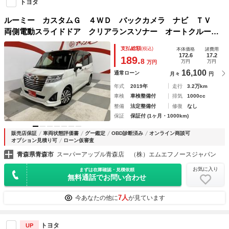
トヨタ
ルーミー カスタムＧ ４ＷＤ バックカメラ ナビ ＴＶ
両側電動スライドドア クリアランスソナー オートクルーズ
コントロール 衝突被害軽減システム アルミホイール オー
支払総額
(税込)
本体価格
諸費用
トマチックハイビーム ＬＥＤヘッドランプ スマートキー
172.6
17.2
189.
8
万円
万円
万円
16,100
通常ローン
月々
円
年式
2019年
走行
3.2万km
車検
車検整備付
排気
1000cc
整備
法定整備付
修復
なし
保証
保証付 (1ヶ月・1000km)
販売店保証
車両状態評価書
グー鑑定
OBD診断済み
オンライン商談可
オプション見積り可
ローン仮審査
青森県青森市
スーパーアップル青森店 （株）エムエフノースジャパン
お気に入り
まずは在庫確認・見積依頼
無料通話でお問い合わせ
7人
今あなたの他に
が見ています
トヨタ
UP