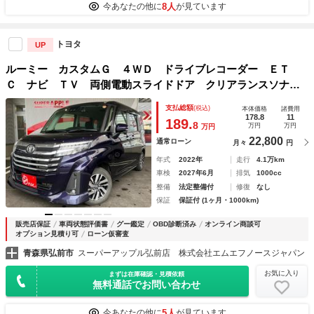
8人
今あなたの他に
が見ています
トヨタ
UP
ルーミー カスタムＧ ４ＷＤ ドライブレコーダー ＥＴ
Ｃ ナビ ＴＶ 両側電動スライドドア クリアランスソナ
ー オートクルーズコントロール 衝突被害軽減システム ア
支払総額
(税込)
本体価格
諸費用
ルミホイール オートライト ＬＥＤヘッドランプ
178.8
11
189.
8
万円
万円
万円
22,800
通常ローン
月々
円
年式
2022年
走行
4.1万km
車検
2027年6月
排気
1000cc
整備
法定整備付
修復
なし
保証
保証付 (1ヶ月・1000km)
販売店保証
車両状態評価書
グー鑑定
OBD診断済み
オンライン商談可
オプション見積り可
ローン仮審査
青森県弘前市
スーパーアップル弘前店 株式会社エムエフノースジャパン
お気に入り
まずは在庫確認・見積依頼
無料通話でお問い合わせ
5人
今あなたの他に
が見ています