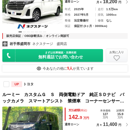
18,200
通常ローン
月々
円
年式
2025年
走行
1.5万km
車検
2027年5月
排気
1000cc
整備
法定整備付
修復
なし
保証
保証付 (3ヶ月・3000km)
販売店保証
OBD診断済み
オンライン商談可
岩手県盛岡市
ネクステージ 盛岡店
お気に入り
まずは在庫確認・見積依頼
無料通話でお問い合わせ
9人
今あなたの他に
が見ています
トヨタ
UP
ルーミー カスタムＧ Ｓ 両側電動ドア 純正ＳＤナビ バ
ックカメラ スマートアシスト 禁煙車 コーナーセンサー
スマートキー ＬＥＤヘッド クルコン 純正１４インチアル
支払総額
(税込)
本体価格
諸費用
ミ オートライト オートエアコン シートヒーター
127
15.9
142.
9
万円
万円
万円
11,400
通常ローン
月々
円