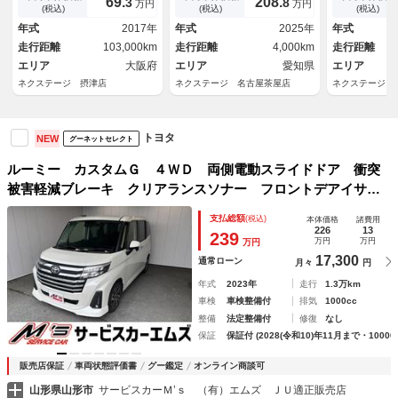
69.
208.
3
8
万円
万円
クルーズコントロール オート
トキー ＬＥＤヘッド 純正１
電動スライド
(税込)
(税込)
(税込)
エアコン スマートキー フル
４インチアルミ 車線逸脱警
フルセグ Ｂ
年式
2017年
年式
2025年
年式
セグＴＶ Ｂｌｕｅｔｏｏｔｈ
報 オートライト オートエア
ｈ シートヒ
走行距離
103,000km
走行距離
4,000km
走行距離
再生
コン
クルコン
エリア
大阪府
エリア
愛知県
エリア
ネクステージ 摂津店
ネクステージ 名古屋茶屋店
ネクステージ 
トヨタ
NEW
グーネットセレクト
ルーミー カスタムＧ ４ＷＤ 両側電動スライドドア 衝突
被害軽減ブレーキ クリアランスソナー フロントデアイサ
ー クルコン オートライト ＬＥＤライト 純正ナビ バッ
支払総額
(税込)
本体価格
諸費用
クモニター フルセグＴＶ Ｂｌｕｅｔｏｏｔｈ
226
13
239
万円
万円
万円
17,300
通常ローン
月々
円
年式
2023年
走行
1.3万km
車検
車検整備付
排気
1000cc
整備
法定整備付
修復
なし
保証
保証付 (2028(令和10)年11月まで・10000
販売店保証
車両状態評価書
グー鑑定
オンライン商談可
山形県山形市
サービスカーＭ’ｓ （有）エムズ ＪＵ適正販売店