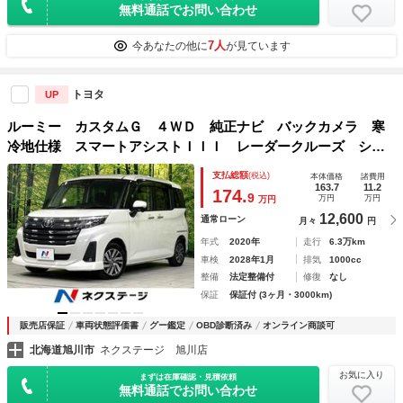
無料通話でお問い合わせ
7人
今あなたの他に
が見ています
トヨタ
UP
ルーミー カスタムＧ ４ＷＤ 純正ナビ バックカメラ 寒
冷地仕様 スマートアシストＩＩＩ レーダークルーズ シー
トヒーター 禁煙車 コーナーセンサー スマートキー ＬＥ
支払総額
(税込)
本体価格
諸費用
Ｄヘッド ビルトインＥＴＣ 純正１４インチアルミ
163.7
11.2
174.
9
万円
万円
万円
12,600
通常ローン
月々
円
年式
2020年
走行
6.3万km
車検
2028年1月
排気
1000cc
整備
法定整備付
修復
なし
保証
保証付 (3ヶ月・3000km)
販売店保証
車両状態評価書
グー鑑定
OBD診断済み
オンライン商談可
北海道旭川市
ネクステージ 旭川店
お気に入り
まずは在庫確認・見積依頼
無料通話でお問い合わせ