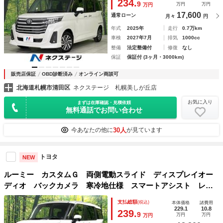
234.
9
万円
万円
万円
17,600
通常ローン
月々
円
年式
2025年
走行
0.7万km
車検
2027年7月
排気
1000cc
整備
法定整備付
修復
なし
保証
保証付 (3ヶ月・3000km)
販売店保証
OBD診断済み
オンライン商談可
北海道札幌市清田区
ネクステージ 札幌美しが丘店
お気に入り
まずは在庫確認・見積依頼
無料通話でお問い合わせ
30人
今あなたの他に
が見ています
トヨタ
NEW
ルーミー カスタムＧ 両側電動スライド ディスプレイオー
ディオ バックカメラ 寒冷地仕様 スマートアシスト レー
ダークルーズコントロール 禁煙車 スマートキー ＬＥＤヘ
支払総額
(税込)
本体価格
諸費用
ッド ＥＴＣ 純正１４インチＡＷ
229.1
10.8
239.
9
万円
万円
万円