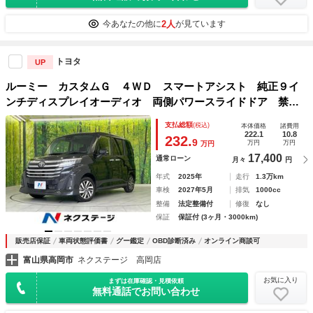
2人
今あなたの他に
が見ています
トヨタ
UP
ルーミー カスタムＧ ４ＷＤ スマートアシスト 純正９イ
ンチディスプレイオーディオ 両側パワースライドドア 禁煙
車 Ｂｌｕｅｔｏｏｔｈ バックカメラ フルセグ ＬＥＤヘ
支払総額
(税込)
本体価格
諸費用
ッドライト フロントフォグ 純正１４インチアルミ
222.1
10.8
232.
9
万円
万円
万円
17,400
通常ローン
月々
円
年式
2025年
走行
1.3万km
車検
2027年5月
排気
1000cc
整備
法定整備付
修復
なし
保証
保証付 (3ヶ月・3000km)
販売店保証
車両状態評価書
グー鑑定
OBD診断済み
オンライン商談可
富山県高岡市
ネクステージ 高岡店
お気に入り
まずは在庫確認・見積依頼
無料通話でお問い合わせ