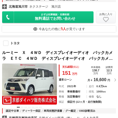
北海道旭川市
ネクステージ 旭川店
お気に入り
まずは在庫確認・見積依頼
無料通話でお問い合わせ
5人
今あなたの他に
が見ています
トヨタ
ルーミー Ｘ ４ＷＤ ディスプレイオーディオ バックカメ
ラ ＥＴＣ ４ＷＤ ディスプレイオーディオ バックカメ
ラ フルセグチューナー ブルートゥース対応 ＥＴＣ ドラ
支払総額
(税込)
本体価格
諸費用
イブレコーダー プッシュボタンエンジンスタート 助手席側
138.7
12.3
151
万円
万円
万円
リヤパワースライドドア ＬＥＤヘッドライト
16,600
通常ローン
月々
円
年式
2021年
走行
0.8万km
車検
車検整備付
排気
1000cc
整備
法定整備付
修復
なし
保証
保証付 (12ヶ月・走行無制限)
認定中古車
ディーラー保証
車両状態評価書
グー鑑定
OBD診断済み
京都府京都市伏見区
京都ダイハツ販売（株） Ｕ－ＣＡＲ伏見