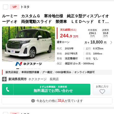
トヨタ
UP
ルーミー カスタムＧ 寒冷地仕様 純正９型ディスプレイオ
ーディオ 両側電動スライド 禁煙車 ＬＥＤヘッド ＥＴ
Ｃ バックカメラ Ｂｌｕｅｔｏｏｔｈ ＨＤＭＩ／ＵＳＢ端
支払総額
(税込)
本体価格
諸費用
子 オートエアコン スマートキー アイドリングストップ
234.1
10.8
244.
9
万円
万円
万円
18,800
通常ローン
月々
円
年式
2025年
走行
0.9万km
車検
2027年5月
排気
1000cc
整備
法定整備付
修復
なし
保証
保証付 (3ヶ月・3000km)
販売店保証
車両状態評価書
グー鑑定
OBD診断済み
オンライン商談可
新潟県長岡市
ネクステージ 長岡店
お気に入り
まずは在庫確認・見積依頼
無料通話でお問い合わせ
33人
今あなたの他に
が見ています