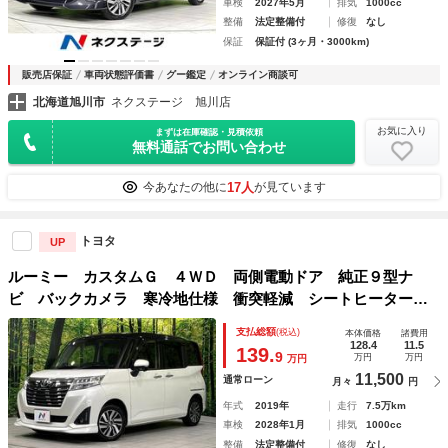
車検
2027年5月
排気
1000cc
整備
法定整備付
修復
なし
保証
保証付 (3ヶ月・3000km)
販売店保証
車両状態評価書
グー鑑定
オンライン商談可
北海道旭川市
ネクステージ 旭川店
お気に入り
まずは在庫確認・見積依頼
無料通話でお問い合わせ
17人
今あなたの他に
が見ています
トヨタ
UP
ルーミー カスタムＧ ４ＷＤ 両側電動ドア 純正９型ナ
ビ バックカメラ 寒冷地仕様 衝突軽減 シートヒーター
禁煙車 ドラレコ コーナーセンサー スマートキー ＬＥＤ
支払総額
(税込)
本体価格
諸費用
ヘッド ＥＴＣ クルコン 純正１４インチアルミ
128.4
11.5
139.
9
万円
万円
万円
11,500
通常ローン
月々
円
年式
2019年
走行
7.5万km
車検
2028年1月
排気
1000cc
整備
法定整備付
修復
なし