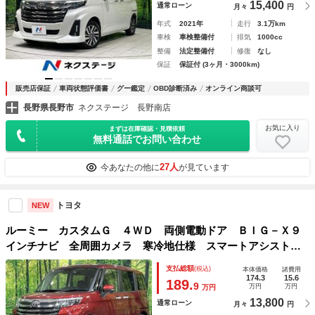
15,400
通常ローン
月々
円
年式
2021年
走行
3.1万km
車検
車検整備付
排気
1000cc
整備
法定整備付
修復
なし
保証
保証付 (3ヶ月・3000km)
販売店保証
車両状態評価書
グー鑑定
OBD診断済み
オンライン商談可
長野県長野市
ネクステージ 長野南店
お気に入り
まずは在庫確認・見積依頼
無料通話でお問い合わせ
27人
今あなたの他に
が見ています
トヨタ
NEW
ルーミー カスタムＧ ４ＷＤ 両側電動ドア ＢＩＧ－Ｘ９
インチナビ 全周囲カメラ 寒冷地仕様 スマートアシスト
レーダークルーズ 禁煙車 シートヒーター ドラレコ コー
支払総額
(税込)
本体価格
諸費用
ナーセンサー スマートキー ＬＥＤヘッド
174.3
15.6
189.
9
万円
万円
万円
13,800
通常ローン
月々
円