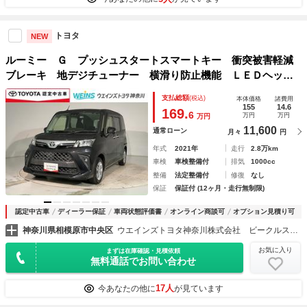
トヨタ
NEW
ルーミー Ｇ プッシュスタートスマートキー 衝突被害軽減
ブレーキ 地デジチューナー 横滑り防止機能 ＬＥＤヘッド
ライト ワンオーナー車 ウォークスルー バックモニター
支払総額
(税込)
本体価格
諸費用
ＥＴＣ ドライブレコーダー キーレス ４ＷＤ
155
14.6
169.
6
万円
万円
万円
11,600
通常ローン
月々
円
年式
2021年
走行
2.8万km
車検
車検整備付
排気
1000cc
整備
法定整備付
修復
なし
保証
保証付 (12ヶ月・走行無制限)
認定中古車
ディーラー保証
車両状態評価書
オンライン商談可
オプション見積り可
神奈川県相模原市中央区
ウエインズトヨタ神奈川株式会社 ビークルステーション 渕野辺
お気に入り
まずは在庫確認・見積依頼
無料通話でお問い合わせ
17人
今あなたの他に
が見ています