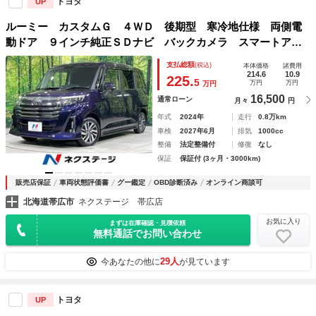
トヨタ
UP
ルーミー カスタムＧ ４ＷＤ 後期型 寒冷地仕様 両側電
動ドア ９インチ純正ＳＤナビ バックカメラ スマートアシ
スト レーダークルーズ 禁煙車 シートヒーター コーナー
支払総額
(税込)
本体価格
諸費用
センサー スマートキー ＬＥＤヘッド ビルドインＥＴＣ
214.6
10.9
225.
5
万円
万円
万円
16,500
通常ローン
月々
円
年式
2024年
走行
0.8万km
車検
2027年6月
排気
1000cc
整備
法定整備付
修復
なし
保証
保証付 (3ヶ月・3000km)
販売店保証
車両状態評価書
グー鑑定
OBD診断済み
オンライン商談可
北海道帯広市
ネクステージ 帯広店
お気に入り
まずは在庫確認・見積依頼
無料通話でお問い合わせ
29人
今あなたの他に
が見ています
トヨタ
UP