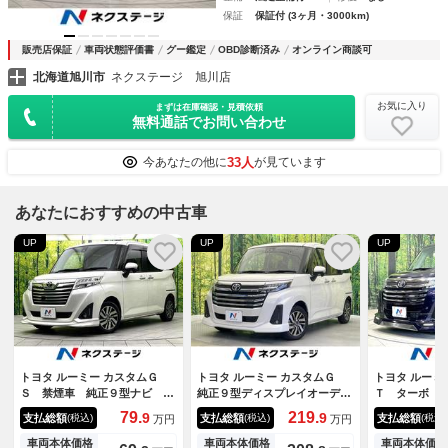
保証
保証付 (3ヶ月・3000km)
販売店保証
車両状態評価書
グー鑑定
OBD診断済み
オンライン商談可
北海道旭川市
ネクステージ 旭川店
お気に入り
まずは在庫確認・見積依頼
無料通話でお問い合わせ
33人
今あなたの他に
が見ています
あなたにおすすめの中古車
UP
UP
UP
トヨタ ルーミー カスタムＧ
トヨタ ルーミー カスタムＧ
トヨタ ルーミ
Ｓ 禁煙車 純正９型ナビ バ
純正９型ディスプレイオーディ
Ｔ ターボ 
ックカメラ 両側パワースライ
オ 両側電動ドア バックカメ
タエアロ Ｈ
79.
219.
9
9
支払総額
支払総額
支払総額
(税込)
(税込)
(税込)
万円
万円
ドドア ドライブレコーダー
ラ 衝突軽減 レーダークルー
ナビ バック
ＬＥＤヘッドライト ＥＴＣ
ズ コーナーセンサー スマー
ドラレコ 衝
車両本体価格
車両本体価格
車両本体価格