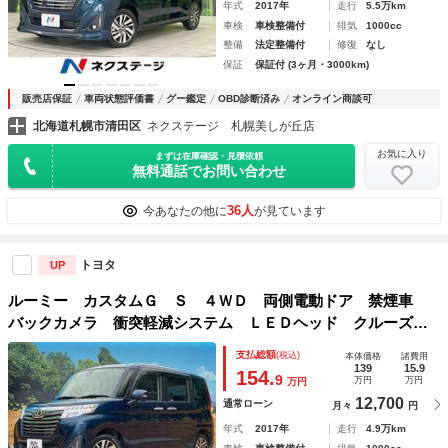
年式
2017年
走行
5.5万km
車検
車検整備付
排気
1000cc
整備
法定整備付
修復
なし
保証
保証付 (3ヶ月・3000km)
販売店保証
車両状態評価書
グー鑑定
OBD診断済み
オンライン商談可
北海道札幌市清田区
ネクステージ 札幌美しが丘店
お気に入り
まずは在庫確認・見積依頼
無料通話でお問い合わせ
36人
今あなたの他に
が見ています
トヨタ
UP
ルーミー カスタムＧ Ｓ ４ＷＤ 両側電動ドア 禁煙車
バックカメラ 衝突軽減システム ＬＥＤヘッド クルーズコ
ントロール 純正１４インチアルミ オートライト オートエ
支払総額
(税込)
本体価格
諸費用
アコン Ｂｌｕｅｔｏｏｔｈ ＣＤ ＤＶＤ再生
139
15.9
154.
9
万円
万円
万円
12,700
通常ローン
月々
円
年式
2017年
走行
4.9万km