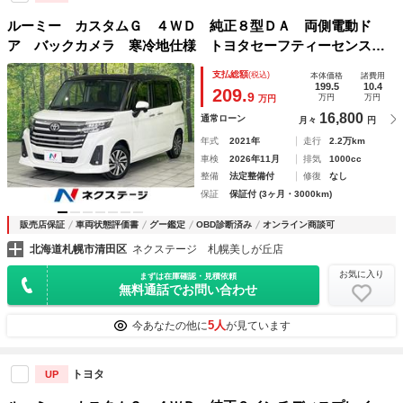
ルーミー カスタムＧ ４ＷＤ 純正８型ＤＡ 両側電動ド
ア バックカメラ 寒冷地仕様 トヨタセーフティーセンス
レーダークルーズ 禁煙車 ドラレコ コーナーセンサー ス
支払総額
(税込)
本体価格
諸費用
マートキー ＬＥＤヘッド ビルトインＥＴＣ
199.5
10.4
209.
9
万円
万円
万円
16,800
通常ローン
月々
円
年式
2021年
走行
2.2万km
車検
2026年11月
排気
1000cc
整備
法定整備付
修復
なし
保証
保証付 (3ヶ月・3000km)
販売店保証
車両状態評価書
グー鑑定
OBD診断済み
オンライン商談可
北海道札幌市清田区
ネクステージ 札幌美しが丘店
お気に入り
まずは在庫確認・見積依頼
無料通話でお問い合わせ
5人
今あなたの他に
が見ています
トヨタ
UP