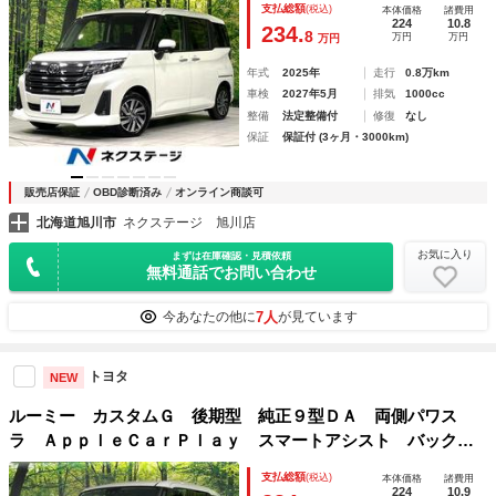
支払総額
(税込)
本体価格
諸費用
ートキー ＬＥＤヘッド ＥＴＣ 純正１４インチアルミ
224
10.8
234.
8
万円
万円
万円
年式
2025年
走行
0.8万km
車検
2027年5月
排気
1000cc
整備
法定整備付
修復
なし
保証
保証付 (3ヶ月・3000km)
販売店保証
OBD診断済み
オンライン商談可
北海道旭川市
ネクステージ 旭川店
お気に入り
まずは在庫確認・見積依頼
無料通話でお問い合わせ
7人
今あなたの他に
が見ています
トヨタ
NEW
ルーミー カスタムＧ 後期型 純正９型ＤＡ 両側パワス
ラ ＡｐｐｌｅＣａｒＰｌａｙ スマートアシスト バックカ
メラ 寒冷地仕様 禁煙車 コーナーセンサー スマートキ
支払総額
(税込)
本体価格
諸費用
ー ＬＥＤヘッド ＥＴＣ 純正１４インチアルミ
224
10.9