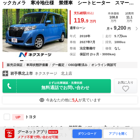
ックカメラ 寒冷地仕様 禁煙車 シートヒーター スマート
キー ＥＴＣ オートエアコン １４インチＡＷ Ｂｌｕｅｔ
支払総額
(税込)
本体価格
諸費用
ｏｏｔｈ再生 ＣＤ／ＤＶＤ再生 地デジ
108.8
11.1
119.
9
万円
万円
万円
9,200
通常ローン
月々
円
年式
2018年
走行
5.7万km
車検
2027年7月
排気
1000cc
整備
法定整備付
修復
なし
保証
保証付 (3ヶ月・3000km)
販売店保証
車両状態評価書
グー鑑定
OBD診断済み
オンライン商談可
岩手県北上市
ネクステージ 北上店
お気に入り
まずは在庫確認・見積依頼
無料通話でお問い合わせ
5人
今あなたの他に
が見ています
トヨタ
UP
ルーミー ４ＷＤカスタムＧ 保証書／ディスプレイオーディ
グーネットアプリ
RENEW
ダウンロード
アプリを開く
オ９インチ／スマートアシスト（トヨタ・ダイハツ）／両側電
メアド不要で問い合わせ可能