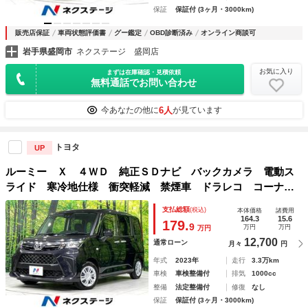
保証
保証付 (3ヶ月・3000km)
販売店保証
車両状態評価書
グー鑑定
OBD診断済み
オンライン商談可
岩手県盛岡市
ネクステージ 盛岡店
お気に入り
まずは在庫確認・見積依頼
無料通話でお問い合わせ
6人
今あなたの他に
が見ています
トヨタ
UP
ルーミー Ｘ ４ＷＤ 純正ＳＤナビ バックカメラ 電動ス
ライド 寒冷地仕様 衝突軽減 禁煙車 ドラレコ コーナー
センサー スマートキー オートライト ＥＴＣ Ｂｌｕｅｔ
支払総額
(税込)
本体価格
諸費用
ｏｏｔｈ フルセグ アイドリングストップ
164.3
15.6
179.
9
万円
万円
万円
12,700
通常ローン
月々
円
年式
2023年
走行
3.3万km
車検
車検整備付
排気
1000cc
整備
法定整備付
修復
なし
保証
保証付 (3ヶ月・3000km)