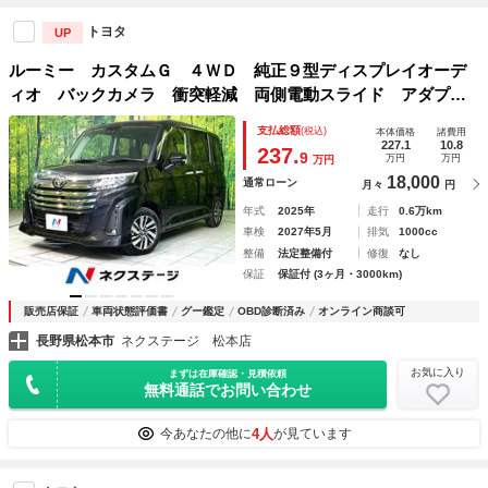
トヨタ
UP
ルーミー カスタムＧ ４ＷＤ 純正９型ディスプレイオーデ
ィオ バックカメラ 衝突軽減 両側電動スライド アダプテ
ィブクルコン レーンアシスト Ｂｌｕｅｔｏｏｔｈ ＥＴ
支払総額
(税込)
本体価格
諸費用
Ｃ ＬＥＤヘッド＆フォグ オートハイビーム オートライト
227.1
10.8
237.
9
万円
万円
万円
18,000
通常ローン
月々
円
年式
2025年
走行
0.6万km
車検
2027年5月
排気
1000cc
整備
法定整備付
修復
なし
保証
保証付 (3ヶ月・3000km)
販売店保証
車両状態評価書
グー鑑定
OBD診断済み
オンライン商談可
長野県松本市
ネクステージ 松本店
お気に入り
まずは在庫確認・見積依頼
無料通話でお問い合わせ
4人
今あなたの他に
が見ています