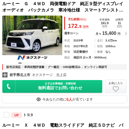
ルーミー Ｇ ４ＷＤ 両側電動ドア 純正９型ディスプレイ
オーディオ バックカメラ 寒冷地仕様 スマートアシスト
禁煙車 コーナーセンサー スマートキー ＬＥＤヘッド ビ
支払総額
(税込)
本体価格
諸費用
ルトインＥＴＣ 純正１４インチアルミ
161.9
11
172.
9
万円
万円
万円
15,400
通常ローン
月々
円
年式
2020年
走行
3.4万km
車検
2027年9月
排気
1000cc
整備
法定整備付
修復
なし
保証
保証付 (3ヶ月・3000km)
販売店保証
車両状態評価書
グー鑑定
OBD診断済み
オンライン商談可
岩手県北上市
ネクステージ 北上店
お気に入り
まずは在庫確認・見積依頼
無料通話でお問い合わせ
6人
今あなたの他に
が見ています
トヨタ
UP
ルーミー Ｘ ４ＷＤ 電動スライドドア 純正ＳＤナビ バ