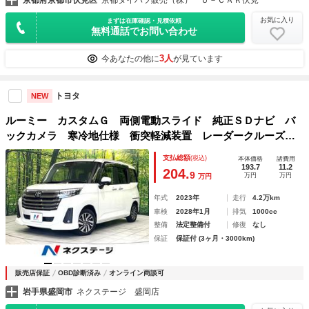
お気に入り
まずは在庫確認・見積依頼
無料通話でお問い合わせ
3人
今あなたの他に
が見ています
トヨタ
NEW
ルーミー カスタムＧ 両側電動スライド 純正ＳＤナビ バ
ックカメラ 寒冷地仕様 衝突軽減装置 レーダークルーズ
禁煙車 トドラレコ コーナーセンサー レーンキープ スマ
支払総額
(税込)
本体価格
諸費用
ートキー ＬＥＤヘッド ＥＴＣ オートライト
193.7
11.2
204.
9
万円
万円
万円
年式
2023年
走行
4.2万km
車検
2028年1月
排気
1000cc
整備
法定整備付
修復
なし
保証
保証付 (3ヶ月・3000km)
販売店保証
OBD診断済み
オンライン商談可
岩手県盛岡市
ネクステージ 盛岡店