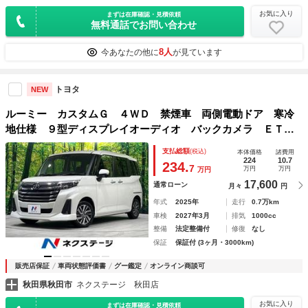
お気に入り
まずは在庫確認・見積依頼
無料通話でお問い合わせ
8人
今あなたの他に
が見ています
トヨタ
NEW
ルーミー カスタムＧ ４ＷＤ 禁煙車 両側電動ドア 寒冷
地仕様 ９型ディスプレイオーディオ バックカメラ ＥＴ
Ｃ レーダークルーズコントロール Ｂｌｕｅｔｏｏｔｈ Ｌ
支払総額
(税込)
本体価格
諸費用
ＥＤヘッドライト ＬＥＤフォグライト クリアランスソナー
224
10.7
234.
7
万円
万円
万円
17,600
通常ローン
月々
円
年式
2025年
走行
0.7万km
車検
2027年3月
排気
1000cc
整備
法定整備付
修復
なし
保証
保証付 (3ヶ月・3000km)
販売店保証
車両状態評価書
グー鑑定
オンライン商談可
秋田県秋田市
ネクステージ 秋田店
お気に入り
まずは在庫確認・見積依頼