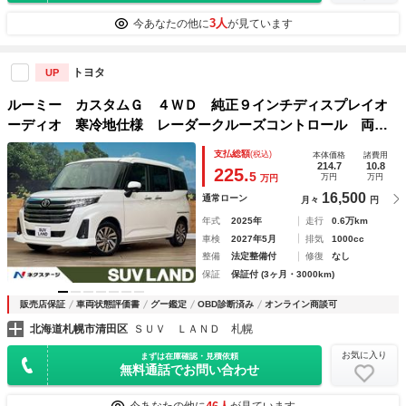
3人
今あなたの他に
が見ています
トヨタ
UP
ルーミー カスタムＧ ４ＷＤ 純正９インチディスプレイオ
ーディオ 寒冷地仕様 レーダークルーズコントロール 両側
電動スライドドア プリクラッシュセーフティ コーナーセン
支払総額
(税込)
本体価格
諸費用
サー ＬＥＤヘッドライト バックカメラ ＥＴＣ
214.7
10.8
225.
5
万円
万円
万円
16,500
通常ローン
月々
円
年式
2025年
走行
0.6万km
車検
2027年5月
排気
1000cc
整備
法定整備付
修復
なし
保証
保証付 (3ヶ月・3000km)
販売店保証
車両状態評価書
グー鑑定
OBD診断済み
オンライン商談可
北海道札幌市清田区
ＳＵＶ ＬＡＮＤ 札幌
お気に入り
まずは在庫確認・見積依頼
無料通話でお問い合わせ