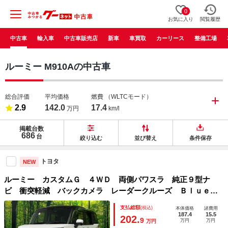
0
お気に入り
閲覧履歴
中古車
輸入車
中古車販売店
新車
車買取
カーリース
整備工場
ルーミー M910Aの中古車
総合評価
平均価格
燃費
（WLTCモード）
2.9
142.0
17.4
万円
km/l
掲載台数
686
台
絞り込む
並び替え
条件保存
トヨタ
NEW
ルーミー カスタムＧ ４ＷＤ 両側パワスラ 純正９型ナ
ビ 衝突軽減 バックカメラ レーダークルーズ Ｂｌｕｅｔ
ｏｏｔｈ ＥＴＣ ドラレコ ＬＥＤヘッド オートライト
支払総額
(税込)
本体価格
諸費用
スマートキー アイドリングストップ 横滑り防止装置
187.4
15.5
202.
9
万円
万円
万円