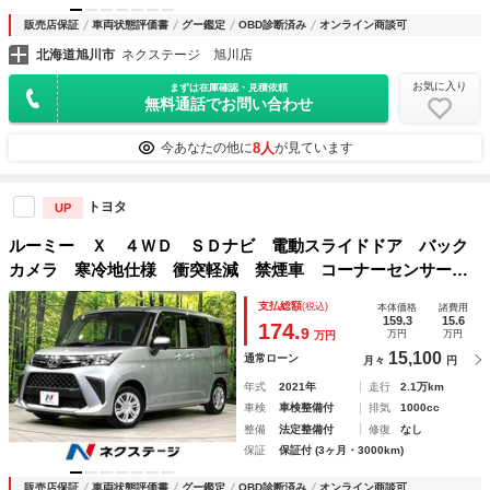
販売店保証
車両状態評価書
グー鑑定
OBD診断済み
オンライン商談可
北海道旭川市
ネクステージ 旭川店
お気に入り
まずは在庫確認・見積依頼
無料通話でお問い合わせ
8人
今あなたの他に
が見ています
トヨタ
UP
ルーミー Ｘ ４ＷＤ ＳＤナビ 電動スライドドア バック
カメラ 寒冷地仕様 衝突軽減 禁煙車 コーナーセンサー
スマートキー 車線逸脱警報 オートライト Ｂｌｕｅｔｏｏ
支払総額
(税込)
本体価格
諸費用
ｔｈ ＣＤ ＤＶＤ再生 フルセグ
159.3
15.6
174.
9
万円
万円
万円
15,100
通常ローン
月々
円
年式
2021年
走行
2.1万km
車検
車検整備付
排気
1000cc
整備
法定整備付
修復
なし
保証
保証付 (3ヶ月・3000km)
販売店保証
車両状態評価書
グー鑑定
OBD診断済み
オンライン商談可