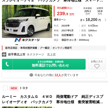
スプレイオーディオ バックカメラ 寒冷地仕様 スマートア
シスト アダプティブクルーズ 禁煙車 コーナーセンサー
支払総額
(税込)
本体価格
諸費用
スマートキー ＬＥＤヘッド 純正１４インチＡＷ
229.1
10.8
239.
9
万円
万円
万円
18,200
通常ローン
月々
円
年式
2025年
走行
0.9万km
車検
2027年5月
排気
1000cc
整備
法定整備付
修復
なし
保証
保証付 (3ヶ月・3000km)
販売店保証
車両状態評価書
グー鑑定
オンライン商談可
岩手県北上市
ネクステージ 北上店
お気に入り
まずは在庫確認・見積依頼
無料通話でお問い合わせ
12人
今あなたの他に
が見ています
トヨタ
NEW
ルーミー カスタムＧ ４ＷＤ 両側電動ドア 純正ディスプ
レイオーディオ バックカメラ 寒冷地仕様 衝突被害軽減シ
ステム レーダークルーズ 禁煙車 コーナーセンサー スマ