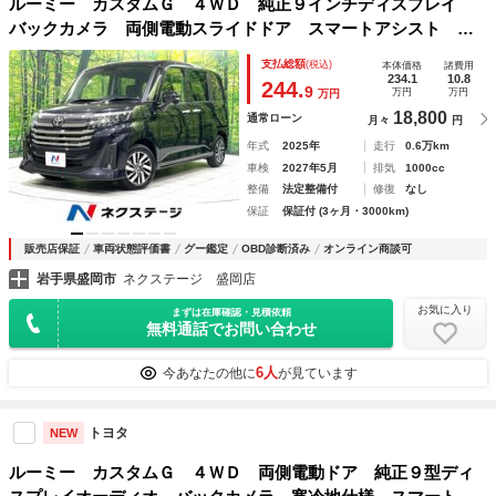
ルーミー カスタムＧ ４ＷＤ 純正９インチディスプレイ
バックカメラ 両側電動スライドドア スマートアシスト レ
ーダークルーズ ＥＴＣ 禁煙車 ＬＥＤヘッド＆フォグ オ
支払総額
(税込)
本体価格
諸費用
ートライト コーナーセンサー 純正１４インチアルミ
234.1
10.8
244.
9
万円
万円
万円
18,800
通常ローン
月々
円
年式
2025年
走行
0.6万km
車検
2027年5月
排気
1000cc
整備
法定整備付
修復
なし
保証
保証付 (3ヶ月・3000km)
販売店保証
車両状態評価書
グー鑑定
OBD診断済み
オンライン商談可
岩手県盛岡市
ネクステージ 盛岡店
お気に入り
まずは在庫確認・見積依頼
無料通話でお問い合わせ
6人
今あなたの他に
が見ています
トヨタ
NEW
ルーミー カスタムＧ ４ＷＤ 両側電動ドア 純正９型ディ