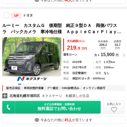
46人
今あなたの他に
が見ています
トヨタ
UP
ルーミー カスタムＧ 後期型 純正９型ＤＡ 両側パワス
ラ バックカメラ 寒冷地仕様 ＡｐｐｌｅＣａｒＰｌａｙ
スマートアシスト レーダークルーズ 禁煙車 コーナーセン
支払総額
(税込)
本体価格
諸費用
サー スマートキー ＬＥＤヘッド ＥＴＣ
209.2
10.7
219.
9
万円
万円
万円
15,900
通常ローン
月々
円
年式
2025年
走行
1.5万km
車検
2027年4月
排気
1000cc
整備
法定整備付
修復
なし
保証
保証付 (3ヶ月・3000km)
販売店保証
車両状態評価書
グー鑑定
OBD診断済み
オンライン商談可
北海道札幌市清田区
ネクステージ 札幌美しが丘店
お気に入り
まずは在庫確認・見積依頼
無料通話でお問い合わせ
45人
今あなたの他に
が見ています