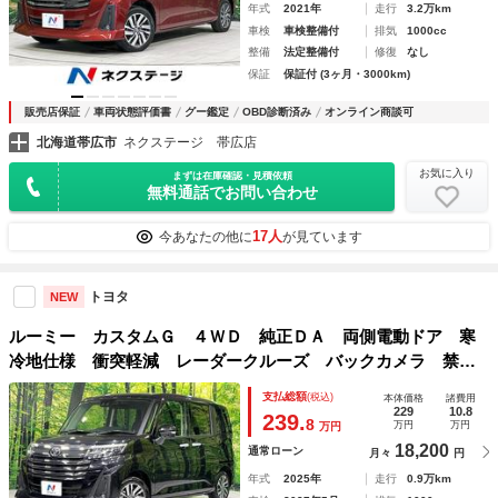
年式
2021年
走行
3.2万km
車検
車検整備付
排気
1000cc
整備
法定整備付
修復
なし
保証
保証付 (3ヶ月・3000km)
販売店保証
車両状態評価書
グー鑑定
OBD診断済み
オンライン商談可
北海道帯広市
ネクステージ 帯広店
お気に入り
まずは在庫確認・見積依頼
無料通話でお問い合わせ
17人
今あなたの他に
が見ています
トヨタ
NEW
ルーミー カスタムＧ ４ＷＤ 純正ＤＡ 両側電動ドア 寒
冷地仕様 衝突軽減 レーダークルーズ バックカメラ 禁煙
車 コーナーセンサー スマートキー ＬＥＤヘッド ＥＴ
支払総額
(税込)
本体価格
諸費用
Ｃ 純正１４インチＡＷ オートハイビーム
229
10.8
239.
8
万円
万円
万円
18,200
通常ローン
月々
円
年式
2025年
走行
0.9万km