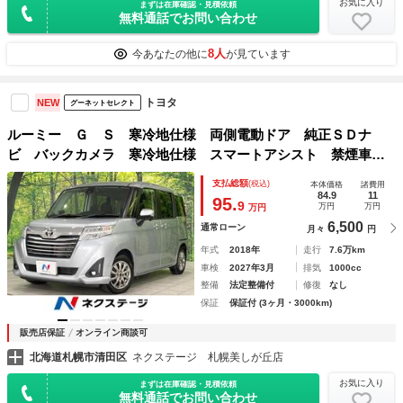
お気に入り
まずは在庫確認・見積依頼
無料通話でお問い合わせ
8人
今あなたの他に
が見ています
トヨタ
NEW
グーネットセレクト
ルーミー Ｇ Ｓ 寒冷地仕様 両側電動ドア 純正ＳＤナ
ビ バックカメラ 寒冷地仕様 スマートアシスト 禁煙車
ドラレコ コーナーセンサー スマートキー ＬＥＤヘッド
支払総額
(税込)
本体価格
諸費用
ＥＴＣ クルコン オートライト オートエアコン
84.9
11
95.
9
万円
万円
万円
6,500
通常ローン
月々
円
年式
2018年
走行
7.6万km
車検
2027年3月
排気
1000cc
整備
法定整備付
修復
なし
保証
保証付 (3ヶ月・3000km)
販売店保証
オンライン商談可
北海道札幌市清田区
ネクステージ 札幌美しが丘店
お気に入り
まずは在庫確認・見積依頼
無料通話でお問い合わせ