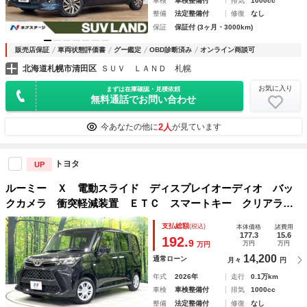
車検
車検整備付
排気
1000cc
整備
法定整備付
修復
なし
保証
保証付 (3ヶ月・3000km)
販売店保証
車両状態評価書
グー鑑定
OBD診断済み
オンライン商談可
北海道札幌市清田区
ＳＵＶ ＬＡＮＤ 札幌
お気に入り
まずは在庫確認・見積依頼
無料通話でお問い合わせ
2人
今あなたの他に
が見ています
トヨタ
UP
ルーミー Ｘ 電動スライド ディスプレイオーディオ バッ
クカメラ 衝突軽減装置 ＥＴＣ スマートキー クリアラン
スソナー オートライト オートマチックハイビーム アイド
支払総額
(税込)
本体価格
諸費用
リングストップ Ｂｌｕｅｔｏｏｔｈ再生
177.3
15.6
192.
9
万円
万円
万円
14,200
通常ローン
月々
円
年式
2026年
走行
0.1万km
車検
車検整備付
排気
1000cc
整備
法定整備付
修復
なし