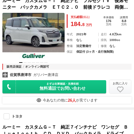
ルーミー カスタムＧ－Ｔ 純正ナビ フルセグＴＶ 後席モ
ニター バックカメラ ＥＴＣ２．０ 前後ドラレコ 両側電
動スライドドア シートヒーター ＬＥＤライト フォグラン
支払総額
(税込)
本体価格
諸費用
プ スマートアシスト レーダークルコン コーナーセンサー
176
8.8
184.
8
万円
万円
万円
年式
2021年
走行
4.8万km
車検
なし
排気
1000cc
整備
法定整備付
修復
なし
保証
保証付 (3ヶ月・走行無制限)
販売店保証
オンライン商談可
佐賀県唐津市
ガリバー唐津店
お気に入り
まずは在庫確認・見積依頼
無料通話でお問い合わせ
26人
今あなたの他に
が見ています
トヨタ
ルーミー カスタムＧ－Ｔ 純正７インチナビ ワンセグ Ｂ
ｌｕｅｔｏｏｔｈ ＣＤ ＤＶＤ バックカメラ ドライブレ