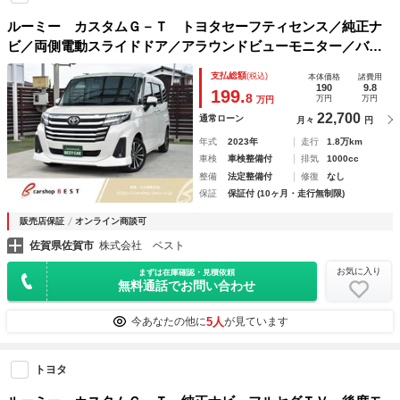
ルーミー カスタムＧ－Ｔ トヨタセーフティセンス／純正ナ
ビ／両側電動スライドドア／アラウンドビューモニター／バッ
クカメラ／オートハイビーム／電動パーキング／オートホール
支払総額
(税込)
本体価格
諸費用
ド／アダプティブクルーズコントロール／前席シートヒーター
190
9.8
199.
8
万円
万円
万円
／
22,700
通常ローン
月々
円
年式
2023年
走行
1.8万km
車検
車検整備付
排気
1000cc
整備
法定整備付
修復
なし
保証
保証付 (10ヶ月・走行無制限)
販売店保証
オンライン商談可
佐賀県佐賀市
株式会社 ベスト
お気に入り
まずは在庫確認・見積依頼
無料通話でお問い合わせ
5人
今あなたの他に
が見ています
トヨタ