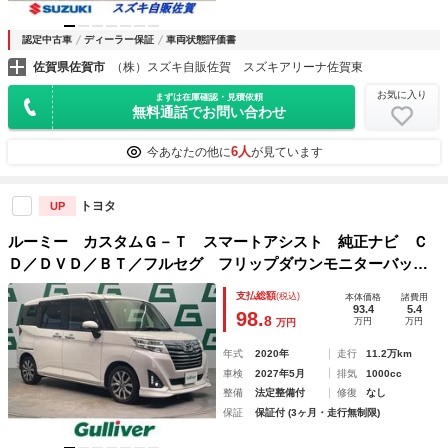
認定中古車
ディーラー保証
車両状態評価書
佐賀県佐賀市
（株）スズキ自販佐賀 スズキアリーナ佐賀東
お気に入り
まずは在庫確認・見積依頼
無料通話でお問い合わせ
6人
今あなたの他に
が見ています
トヨタ
UP
ルーミー カスタムＧ－Ｔ スマートアシスト 純正ナビ Ｃ
Ｄ／ＤＶＤ／ＢＴ／フルセグ フリップダウンモニターバック
カメラ 両側パワースライドドア オートクルーズコントロー
支払総額
(税込)
本体価格
諸費用
ル ＬＥＤオートライト シートヒーター 純正アルミホイー
93.4
5.4
98.
8
万円
万円
万円
ル
年式
2020年
走行
11.2万km
車検
2027年5月
排気
1000cc
整備
法定整備付
修復
なし
保証
保証付 (3ヶ月・走行無制限)