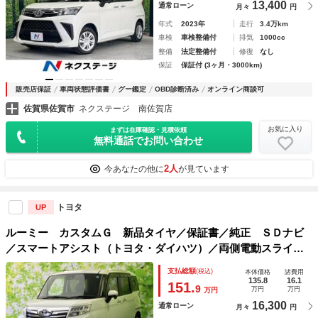
13,400
通常ローン
月々
円
年式
2023年
走行
3.4万km
車検
車検整備付
排気
1000cc
整備
法定整備付
修復
なし
保証
保証付 (3ヶ月・3000km)
販売店保証
車両状態評価書
グー鑑定
OBD診断済み
オンライン商談可
佐賀県佐賀市
ネクステージ 南佐賀店
お気に入り
まずは在庫確認・見積依頼
無料通話でお問い合わせ
2人
今あなたの他に
が見ています
トヨタ
UP
ルーミー カスタムＧ 新品タイヤ／保証書／純正 ＳＤナビ
／スマートアシスト（トヨタ・ダイハツ）／両側電動スライド
ドア／ドライブレコーダー 純正／ヘッドランプ ＬＥＤ／Ｂ
支払総額
(税込)
本体価格
諸費用
ｌｕｅｔｏｏｔｈ接続／ＥＴＣ／ＥＢＤ付ＡＢＳ
135.8
16.1
151.
9
万円
万円
万円
16,300
通常ローン
月々
円