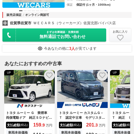
保証
保証付 (1ヶ月・1000km)
販売店保証
オンライン商談可
佐賀県佐賀市
ＷＥＣＡＲＳ（ウィーカーズ）佐賀北部バイパス店
お気に入り
まずは在庫確認・見積依頼
無料通話でお問い合わせ
3人
今あなたの他に
が見ています
あなたにおすすめの中古車
UP
UP
トヨタ ルーミー Ｇ 禁煙車
トヨタ ルーミー カスタムＧ－
トヨタ ルーミ
両側電動ドア 純正ＳＤナビ
Ｔ 認定中古車 モデリスタエ
Ｔ 純正 ９
バックカメラ 衝突被害軽減シ
アロ 社外１６インチアルミ
／スマートア
159.
201.
9
3
支払総額
支払総額
支払総額
(税込)
(税込)
(税込)
万円
万円
ステム コーナーセンサー Ｅ
ナビ ＴＶ 全周囲カメラ Ｅ
ダイハツ）／
ＴＣ スマートキー ＬＥＤヘ
ＴＣ 両側電動スライドドア
ドア／シート
車両本体価格
車両本体価格
車両本体価格