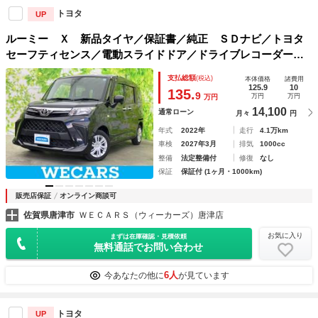
トヨタ
UP
ルーミー Ｘ 新品タイヤ／保証書／純正 ＳＤナビ／トヨタ
セーフティセンス／電動スライドドア／ドライブレコーダー
前後／Ｂｌｕｅｔｏｏｔｈ接続／ＥＴＣ２．０／ＥＢＤ付ＡＢ
支払総額
(税込)
本体価格
諸費用
Ｓ／横滑り防止装置／アイドリングストップ
125.9
10
135.
9
万円
万円
万円
14,100
通常ローン
月々
円
年式
2022年
走行
4.1万km
車検
2027年3月
排気
1000cc
整備
法定整備付
修復
なし
保証
保証付 (1ヶ月・1000km)
販売店保証
オンライン商談可
佐賀県唐津市
ＷＥＣＡＲＳ（ウィーカーズ）唐津店
お気に入り
まずは在庫確認・見積依頼
無料通話でお問い合わせ
6人
今あなたの他に
が見ています
トヨタ
UP