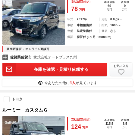
支払総額
(税込)
本体価格
諸費用
シートヒーター ＣＶＴ 盗難防止システム
69
9
78
万円
万円
万円
年式
2017年
走行
8.0万km
車検
車検整備付
排気
1000cc
整備
法定整備付
修復
なし
保証
保証付 (6ヶ月・5000km)
販売店保証
オンライン商談可
佐賀県佐賀市
株式会社オートプラス九州
お気に入り
在庫を確認・見積り依頼する
4人
今あなたの他に
が見ています
トヨタ
ルーミー カスタムＧ
支払総額
(税込)
本体価格
諸費用
115.5
8.5
124
万円
万円
万円