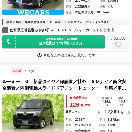
車検
2027年1月
排気
1000cc
整備
法定整備付
修復
なし
保証
保証付 (1ヶ月・1000km)
販売店保証
車両状態評価書
グー鑑定
OBD診断済み
オンライン商談可
佐賀県三養基郡みやき町
ＷＥＣＡＲＳ（ウィーカーズ）久留米店
お気に入り
まずは在庫確認・見積依頼
無料通話でお問い合わせ
4人
今あなたの他に
が見ています
トヨタ
NEW
ルーミー Ｇ 新品タイヤ／保証書／社外 ＳＤナビ／衝突安
全装置／両側電動スライドドア／シートヒーター 前席／車線
逸脱防止支援システム／ドライブレコーダー 社外／Ｂｌｕｅ
支払総額
(税込)
本体価格
諸費用
ｔｏｏｔｈ接続／ＥＴＣ／ＥＢＤ付ＡＢＳ
115.8
10.8
126.
6
万円
万円
万円
12,800
通常ローン
月々
円
年式
2018年
走行
3.2万km
車検
2027年12月
排気
1000cc
整備
法定整備付
修復
なし