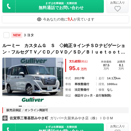
お気に入り
まずは在庫確認・見積依頼
無料通話でお問い合わせ
9人
今あなたの他に
が見ています
トヨタ
NEW
ルーミー カスタムＧ Ｓ ◇純正９インチＳＤナビゲーショ
ン・フルセグＴＶ／ＣＤ／ＤＶＤ／ＳＤ／Ｂｌｕｅｔｏｏｔｈ
◇前後ドライブレコーダー◇ＥＴＣ◇両側パワースライドドア
支払総額
(税込)
本体価格
諸費用
◇ＴＶキャンセラー◇後席サンシェード◇ＩＳＯ
87.5
8.1
95.
6
万円
万円
万円
年式
2017年
走行
14.1万km
車検
車検整備付
排気
1000cc
整備
法定整備付
修復
なし
保証
保証付 (3ヶ月・走行無制限)
販売店保証
オンライン商談可
佐賀県三養基郡みやき町
ガリバー久留米みやき店（株）ＩＤＯＭ
お気に入り
まずは在庫確認・見積依頼