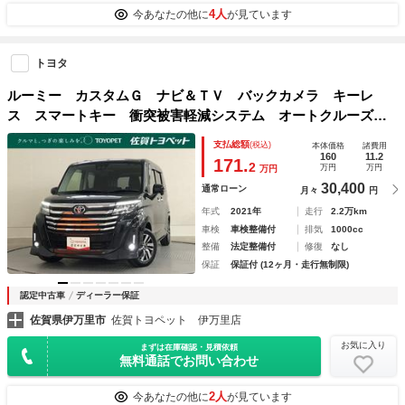
4人
今あなたの他に
が見ています
トヨタ
ルーミー カスタムＧ ナビ＆ＴＶ バックカメラ キーレ
ス スマートキー 衝突被害軽減システム オートクルーズコ
ントロール 両側電動スライド フル装備
支払総額
(税込)
本体価格
諸費用
160
11.2
171.
2
万円
万円
万円
30,400
通常ローン
月々
円
年式
2021年
走行
2.2万km
車検
車検整備付
排気
1000cc
整備
法定整備付
修復
なし
保証
保証付 (12ヶ月・走行無制限)
認定中古車
ディーラー保証
佐賀県伊万里市
佐賀トヨペット 伊万里店
お気に入り
まずは在庫確認・見積依頼
無料通話でお問い合わせ
2人
今あなたの他に
が見ています