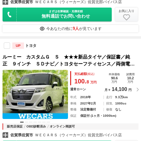
佐賀県佐賀市
ＷＥＣＡＲＳ（ウィーカーズ）佐賀北部バイパス店
お気に入り
まずは在庫確認・見積依頼
無料通話でお問い合わせ
9人
今あなたの他に
が見ています
トヨタ
UP
ルーミー カスタムＧ Ｓ ★★★新品タイヤ／保証書／純
正 ９インチ ＳＤナビ／トヨタセーフティセンス／両側電動
スライドドア／車線逸脱防止支援システム／ヘッドランプ Ｌ
支払総額
(税込)
本体価格
諸費用
ＥＤ／Ｂｌｕｅｔｏｏｔｈ接続／ＥＢＤ付ＡＢＳ／横滑り防止
90.6
10.2
100.
8
万円
万円
万円
装置
14,100
通常ローン
月々
円
年式
2018年
走行
9.3万km
車検
2027年2月
排気
1000cc
整備
法定整備付
修復
なし
保証
保証付 (1ヶ月・1000km)
販売店保証
OBD診断済み
オンライン商談可
佐賀県佐賀市
ＷＥＣＡＲＳ（ウィーカーズ）佐賀北部バイパス店