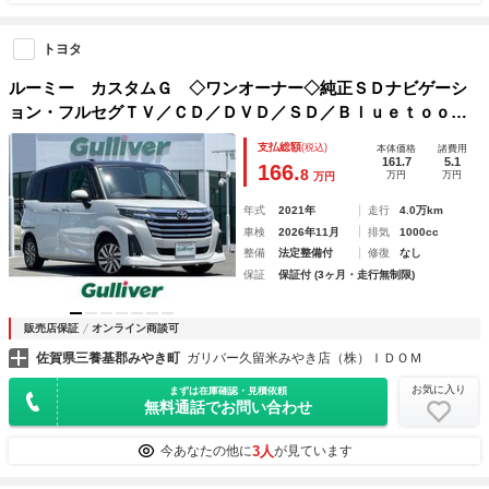
トヨタ
ルーミー カスタムＧ ◇ワンオーナー◇純正ＳＤナビゲーシ
ョン・フルセグＴＶ／ＣＤ／ＤＶＤ／ＳＤ／Ｂｌｕｅｔｏｏｔ
ｈ◇バックカメラ◇両側パワースライドドア◇電子パーキング
支払総額
(税込)
本体価格
諸費用
ブレーキ・ＡＵＴＯ ＨＯＬＤ機能◇ＤＮ席
161.7
5.1
166.
8
万円
万円
万円
年式
2021年
走行
4.0万km
車検
2026年11月
排気
1000cc
整備
法定整備付
修復
なし
保証
保証付 (3ヶ月・走行無制限)
販売店保証
オンライン商談可
佐賀県三養基郡みやき町
ガリバー久留米みやき店（株）ＩＤＯＭ
お気に入り
まずは在庫確認・見積依頼
無料通話でお問い合わせ
3人
今あなたの他に
が見ています