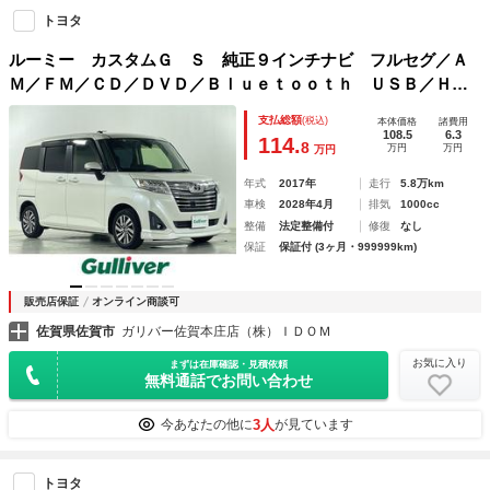
トヨタ
ルーミー カスタムＧ Ｓ 純正９インチナビ フルセグ／Ａ
Ｍ／ＦＭ／ＣＤ／ＤＶＤ／Ｂｌｕｅｔｏｏｔｈ ＵＳＢ／ＨＤ
ＭＩ入力 両側パワースライドドア 前方ドラレコ ＬＥＤオ
支払総額
(税込)
本体価格
諸費用
ートライト 衝突被害軽減ブレーキ ビルトインＥＴＣ
108.5
6.3
114.
8
万円
万円
万円
年式
2017年
走行
5.8万km
車検
2028年4月
排気
1000cc
整備
法定整備付
修復
なし
保証
保証付 (3ヶ月・999999km)
販売店保証
オンライン商談可
佐賀県佐賀市
ガリバー佐賀本庄店（株）ＩＤＯＭ
お気に入り
まずは在庫確認・見積依頼
無料通話でお問い合わせ
3人
今あなたの他に
が見ています
トヨタ