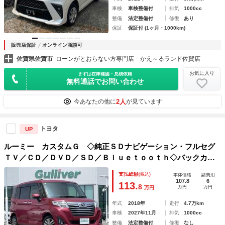
車検
車検整備付
排気
1000cc
整備
法定整備付
修復
あり
保証
保証付 (1ヶ月・1000km)
販売店保証
オンライン商談可
佐賀県佐賀市
ローンがとおらない方専門店 かえ～るランド佐賀店
お気に入り
まずは在庫確認・見積依頼
無料通話でお問い合わせ
2人
今あなたの他に
が見ています
トヨタ
UP
ルーミー カスタムＧ ◇純正ＳＤナビゲーション・フルセグ
ＴＶ／ＣＤ／ＤＶＤ／ＳＤ／Ｂｌｕｅｔｏｏｔｈ◇バックカメ
ラ◇両側パワースライドドア◇後席サンシェード◇ＩＳＯＦＩ
支払総額
(税込)
本体価格
諸費用
Ｘ対応◇革巻きステアリング◇ステアリング
107.8
6
113.
8
万円
万円
万円
年式
2018年
走行
4.7万km
車検
2027年11月
排気
1000cc
整備
法定整備付
修復
なし