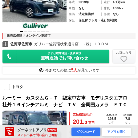
年式
2019年
走行
4.1万km
車検
なし
排気
1000cc
整備
法定整備付
修復
なし
保証
保証付 (3ヶ月・走行無制限)
販売店保証
オンライン商談可
佐賀県佐賀市
ガリバー佐賀環状東通り店 （株）ＩＤＯＭ
お気に入り
まずは在庫確認・見積依頼
無料通話でお問い合わせ
5人
今あなたの他に
が見ています
トヨタ
ルーミー カスタムＧ－Ｔ 認定中古車 モデリスタエアロ
社外１６インチアルミ ナビ ＴＶ 全周囲カメラ ＥＴＣ
両側電動スライドドア
支払総額
(税込)
本体価格
諸費用
193.5
7.8
201.
3
万円
万円
万円
グーネットアプリ
RENEW
ダウンロード
アプリを開く
年式
2019年
走行
8.1万km
メアド不要で問い合わせ可能