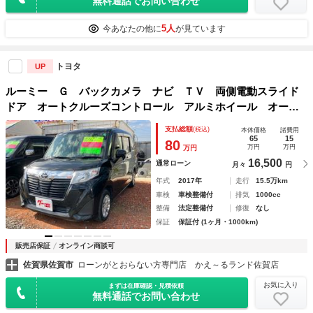
無料通話でお問い合わせ
5人
今あなたの他に
が見ています
トヨタ
UP
ルーミー Ｇ バックカメラ ナビ ＴＶ 両側電動スライド
ドア オートクルーズコントロール アルミホイール オート
ライト スマートキー アイドリングストップ 電動格納ミラ
支払総額
(税込)
本体価格
諸費用
ー シートヒーター フルフラット
65
15
80
万円
万円
万円
16,500
通常ローン
月々
円
年式
2017年
走行
15.5万km
車検
車検整備付
排気
1000cc
整備
法定整備付
修復
なし
保証
保証付 (1ヶ月・1000km)
販売店保証
オンライン商談可
佐賀県佐賀市
ローンがとおらない方専門店 かえ～るランド佐賀店
お気に入り
まずは在庫確認・見積依頼
無料通話でお問い合わせ