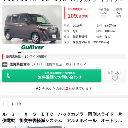
コーダー 両側パワースライドドア クルーズコントロール
支払総額
(税込)
本体価格
諸費用
衝突被害軽減システム コーナーセンサー 純正フロアマット
102.1
7.7
109.
8
万円
万円
万円
年式
2019年
走行
6.6万km
車検
なし
排気
1000cc
整備
法定整備付
修復
なし
保証
保証付 (3ヶ月・999999km)
販売店保証
オンライン商談可
佐賀県佐賀市
ガリバー佐賀本庄店（株）ＩＤＯＭ
お気に入り
まずは在庫確認・見積依頼
無料通話でお問い合わせ
2人
今あなたの他に
が見ています
トヨタ
ルーミー Ｘ Ｓ ＥＴＣ バックカメラ 両側スライド・片
側電動 衝突被害軽減システム アルミホイール オートライ
ト スマートキー アイドリングストップ 電動格納ミラー