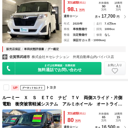
支払総額
(税込)
本体価格
諸費用
センサー 電格ミラー フルフラットシート ＵＳＢ
90
8.1
98.
1
万円
万円
万円
17,700
通常ローン
月々
円
年式
2020年
走行
7.4万km
車検
車検整備付
排気
1000cc
整備
法定整備付
修復
なし
保証
保証付 (1ヶ月・1000km)
販売店保証
車両状態評価書
グー鑑定
佐賀県武雄市
株式会社Ｈセレクション 外尾自動車山内バイパス店
お気に入り
まずは在庫確認・見積依頼
無料通話でお問い合わせ
トヨタ
UP
グーネットセレクト
ルーミー Ｘ Ｓ ＥＴＣ ナビ ＴＶ 両側スライド・片側
電動 衝突被害軽減システム アルミホイール オートライ
ト スマートキー 電動格納ミラー ＣＶＴ 盗難防止システ
支払総額
(税込)
本体価格
諸費用
ム 衝突安全ボディ ＡＢＳ ＥＳＣ ＣＤ ＵＳＢ
65
15
80
万円
万円
万円
16,500
通常ローン
月々
円