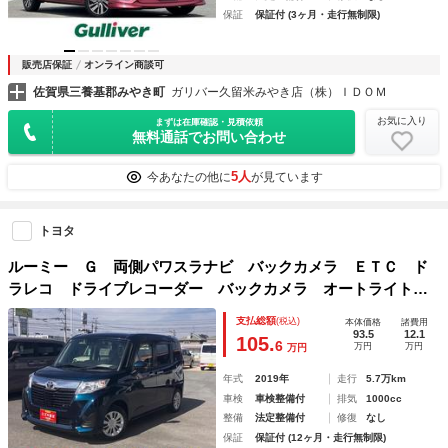
保証
保証付 (3ヶ月・走行無制限)
販売店保証
オンライン商談可
佐賀県三養基郡みやき町
ガリバー久留米みやき店（株）ＩＤＯＭ
お気に入り
まずは在庫確認・見積依頼
無料通話でお問い合わせ
5人
今あなたの他に
が見ています
トヨタ
ルーミー Ｇ 両側パワスラナビ バックカメラ ＥＴＣ ド
ラレコ ドライブレコーダー バックカメラ オートライト
スライドドア ナビ プッシュスタート オートエアコン 衝
支払総額
(税込)
本体価格
諸費用
突被害軽減システム 横滑り防止機能 衝突安全ボディ
93.5
12.1
105.
6
万円
万円
万円
年式
2019年
走行
5.7万km
車検
車検整備付
排気
1000cc
整備
法定整備付
修復
なし
保証
保証付 (12ヶ月・走行無制限)