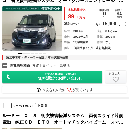
コ 衝突被害軽減システム オートクルーズコントロール 両
側電動スライド フル装備
支払総額
(税込)
本体価格
諸費用
83
6.1
89.
1
万円
万円
万円
15,900
通常ローン
月々
円
年式
2019年
走行
8.6万km
車検
2028年1月
排気
1000cc
整備
法定整備付
修復
なし
保証
保証付 (12ヶ月・走行無制限)
認定中古車
ディーラー保証
車両状態評価書
佐賀県鳥栖市
佐賀トヨペット 鳥栖店
お気に入り
まずは在庫確認・見積依頼
無料通話でお問い合わせ
6人
今あなたの他に
が見ています
トヨタ
グーネットセレクト
ルーミー Ｘ Ｓ 衝突被害軽減システム 両側スライド片側
電動 純正ＣＤ ＥＴＣ オートマチックハイビーム スマー
トキー 踏み間違い防止 ウォークスルー Ａライト バック