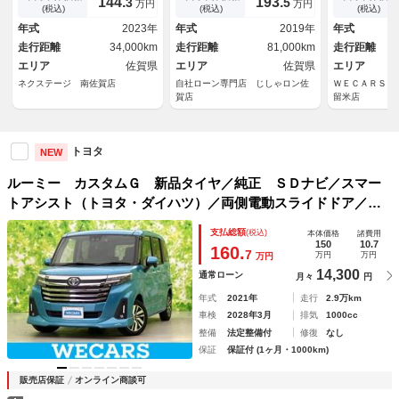
144.
193.
3
5
万円
万円
ッド 車線逸脱警報 オートラ
車線逸脱防止
(税込)
(税込)
(税込)
イト オートエアコン Ｂｌｕ
ライブレコー
年式
2023年
年式
2019年
年式
ｅｔｏｏｔｈ ＣＤ
ドランプ Ｌ
走行距離
34,000km
走行距離
81,000km
走行距離
エリア
佐賀県
エリア
佐賀県
エリア
ネクステージ 南佐賀店
自社ローン専門店 じしゃロン佐
ＷＥＣＡＲＳ（
賀店
留米店
トヨタ
NEW
ルーミー カスタムＧ 新品タイヤ／純正 ＳＤナビ／スマー
トアシスト（トヨタ・ダイハツ）／両側電動スライドドア／車
線逸脱防止支援システム／ヘッドランプ ＬＥＤ／Ｂｌｕｅｔ
支払総額
(税込)
本体価格
諸費用
ｏｏｔｈ接続／横滑り防止装置
150
10.7
160.
7
万円
万円
万円
14,300
通常ローン
月々
円
年式
2021年
走行
2.9万km
車検
2028年3月
排気
1000cc
整備
法定整備付
修復
なし
保証
保証付 (1ヶ月・1000km)
販売店保証
オンライン商談可