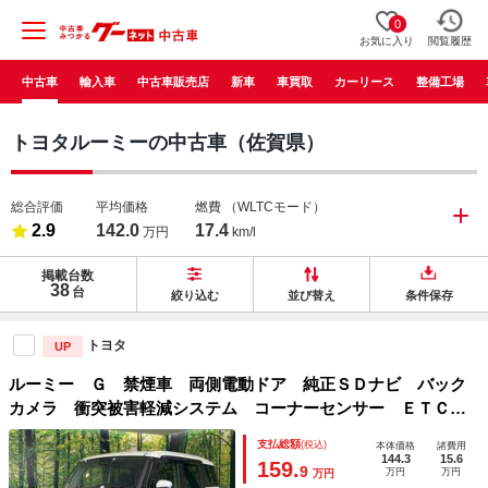
0
お気に入り
閲覧履歴
中古車
輸入車
中古車販売店
新車
車買取
カーリース
整備工場
トヨタルーミーの中古車（佐賀県）
総合評価
平均価格
燃費
（WLTCモード）
2.9
142.0
17.4
万円
km/l
掲載台数
38
台
絞り込む
並び替え
条件保存
トヨタ
UP
ルーミー Ｇ 禁煙車 両側電動ドア 純正ＳＤナビ バック
カメラ 衝突被害軽減システム コーナーセンサー ＥＴＣ
スマートキー ＬＥＤヘッド 車線逸脱警報 オートライト
支払総額
(税込)
本体価格
諸費用
オートエアコン Ｂｌｕｅｔｏｏｔｈ ＣＤ
144.3
15.6
159.
9
万円
万円
万円