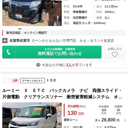
年式
2018年
走行
14.1万km
車検
車検整備付
排気
1000cc
整備
法定整備付
修復
なし
保証
保証付 (1ヶ月・1000km)
販売店保証
オンライン商談可
佐賀県佐賀市
ローンがとおらない方専門店 かえ～るランド佐賀店
お気に入り
まずは在庫確認・見積依頼
無料通話でお問い合わせ
3人
今あなたの他に
が見ています
トヨタ
UP
グーネットセレクト
ルーミー Ｘ ＥＴＣ バックカメラ ナビ 両側スライド・
片側電動 クリアランスソナー 衝突被害軽減システム オー
トライト スマートキー アイドリングストップ 電動格納ミ
支払総額
(税込)
本体価格
諸費用
ラー ウォークスルー ＣＶＴ 盗難防止システム
115
15
130
万円
万円
万円
26,800
通常ローン
月々
円
年式
2021年
走行
8.9万km