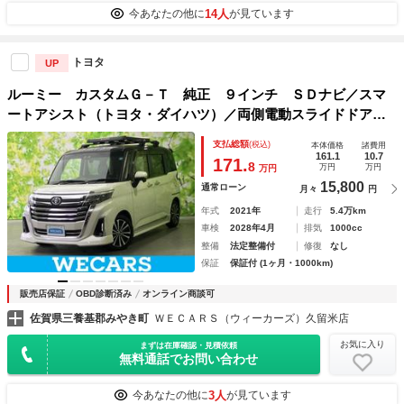
14人
今あなたの他に
が見ています
トヨタ
UP
ルーミー カスタムＧ－Ｔ 純正 ９インチ ＳＤナビ／スマ
ートアシスト（トヨタ・ダイハツ）／両側電動スライドドア／
シートヒーター 前席／車線逸脱防止支援システム／ドライブ
支払総額
(税込)
本体価格
諸費用
レコーダー 社外／ヘッドランプ ＬＥＤ
161.1
10.7
171.
8
万円
万円
万円
15,800
通常ローン
月々
円
年式
2021年
走行
5.4万km
車検
2028年4月
排気
1000cc
整備
法定整備付
修復
なし
保証
保証付 (1ヶ月・1000km)
販売店保証
OBD診断済み
オンライン商談可
佐賀県三養基郡みやき町
ＷＥＣＡＲＳ（ウィーカーズ）久留米店
お気に入り
まずは在庫確認・見積依頼
無料通話でお問い合わせ
3人
今あなたの他に
が見ています