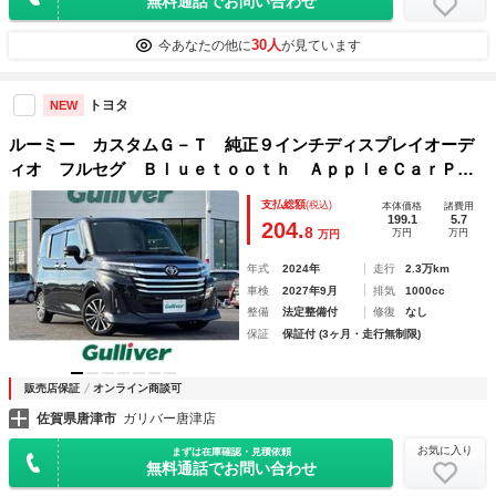
無料通話でお問い合わせ
30人
今あなたの他に
が見ています
トヨタ
NEW
ルーミー カスタムＧ－Ｔ 純正９インチディスプレイオーデ
ィオ フルセグ Ｂｌｕｅｔｏｏｔｈ ＡｐｐｌｅＣａｒＰｌ
ａｙ対応 バックカメラ 両側パワースライドドア スマート
支払総額
(税込)
本体価格
諸費用
アシスト シートヒーター ＥＴＣ ドライブレコーダー
199.1
5.7
204.
8
万円
万円
万円
年式
2024年
走行
2.3万km
車検
2027年9月
排気
1000cc
整備
法定整備付
修復
なし
保証
保証付 (3ヶ月・走行無制限)
販売店保証
オンライン商談可
佐賀県唐津市
ガリバー唐津店
お気に入り
まずは在庫確認・見積依頼
無料通話でお問い合わせ