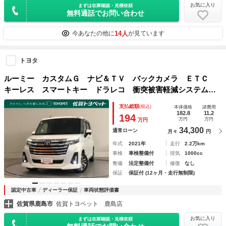
お気に入り
まずは在庫確認・見積依頼
無料通話でお問い合わせ
14人
今あなたの他に
が見ています
トヨタ
ルーミー カスタムＧ ナビ＆ＴＶ バックカメラ ＥＴＣ
キーレス スマートキー ドラレコ 衝突被害軽減システム
オートクルーズコントロール 両側電動スライド フル装備
支払総額
(税込)
本体価格
諸費用
182.8
11.2
194
万円
万円
万円
34,300
通常ローン
月々
円
年式
2021年
走行
2.2万km
車検
車検整備付
排気
1000cc
整備
法定整備付
修復
なし
保証
保証付 (12ヶ月・走行無制限)
認定中古車
ディーラー保証
車両状態評価書
佐賀県鹿島市
佐賀トヨペット 鹿島店
お気に入り
まずは在庫確認・見積依頼