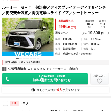
ルーミー Ｇ－Ｔ 保証書／ディスプレイオーディオ９インチ
／衝突安全装置／両側電動スライドドア／シートヒーター 前
席／パノラミックビューモニター／車線逸脱防止支援システム
支払総額
(税込)
本体価格
諸費用
／ヘッドランプ ＬＥＤ／ＵＳＢジャック
185.7
11.1
196.
8
万円
万円
万円
19,300
通常ローン
月々
円
年式
2025年
走行
0.3万km
車検
2028年11月
排気
1000cc
整備
法定整備無
修復
なし
保証
保証付 (1ヶ月・1000km)
販売店保証
オンライン商談可
佐賀県唐津市
ＷＥＣＡＲＳ（ウィーカーズ）唐津店
お気に入り
まずは在庫確認・見積依頼
無料通話でお問い合わせ
6人
今あなたの他に
が見ています
トヨタ
UP