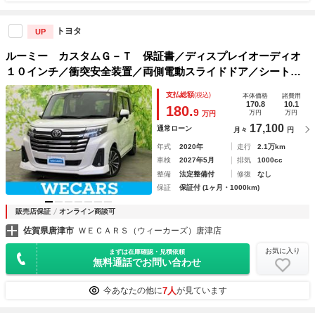
トヨタ
UP
ルーミー カスタムＧ－Ｔ 保証書／ディスプレイオーディオ
１０インチ／衝突安全装置／両側電動スライドドア／シートヒ
ーター 前席／パノラミックビューモニター／車線逸脱防止支
支払総額
(税込)
本体価格
諸費用
援システム／ヘッドランプ ＬＥＤ
170.8
10.1
180.
9
万円
万円
万円
17,100
通常ローン
月々
円
年式
2020年
走行
2.1万km
車検
2027年5月
排気
1000cc
整備
法定整備付
修復
なし
保証
保証付 (1ヶ月・1000km)
販売店保証
オンライン商談可
佐賀県唐津市
ＷＥＣＡＲＳ（ウィーカーズ）唐津店
お気に入り
まずは在庫確認・見積依頼
無料通話でお問い合わせ
7人
今あなたの他に
が見ています