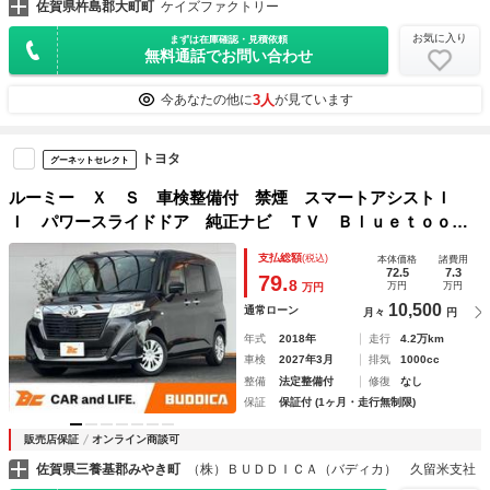
佐賀県杵島郡大町町
ケイズファクトリー
お気に入り
まずは在庫確認・見積依頼
無料通話でお問い合わせ
3人
今あなたの他に
が見ています
トヨタ
グーネットセレクト
ルーミー Ｘ Ｓ 車検整備付 禁煙 スマートアシストＩ
Ｉ パワースライドドア 純正ナビ ＴＶ Ｂｌｕｅｔｏｏｔ
ｈ スマートキー×２ ＥＴＣ 横滑り防止 オートライト Ａ
支払総額
(税込)
本体価格
諸費用
ストップ 追突軽減ブレーキ ＬＤＡ
72.5
7.3
79.
8
万円
万円
万円
10,500
通常ローン
月々
円
年式
2018年
走行
4.2万km
車検
2027年3月
排気
1000cc
整備
法定整備付
修復
なし
保証
保証付 (1ヶ月・走行無制限)
販売店保証
オンライン商談可
佐賀県三養基郡みやき町
（株）ＢＵＤＤＩＣＡ（バディカ） 久留米支社