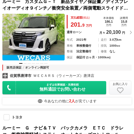
ルーミー カスタムＧ－Ｔ 新品タイヤ／保証書／ディスプレ
イオーディオ９インチ／衝突安全装置／両側電動スライドドア
／シートヒーター 前席／パノラミックビューモニター／車線
支払総額
(税込)
本体価格
諸費用
逸脱防止支援システム／ヘッドランプ ＬＥＤ
186.1
15.8
201.
9
万円
万円
万円
20,100
通常ローン
月々
円
年式
2021年
走行
3.0万km
車検
車検整備付
排気
1000cc
整備
法定整備付
修復
なし
保証
保証付 (1ヶ月・1000km)
販売店保証
オンライン商談可
佐賀県唐津市
ＷＥＣＡＲＳ（ウィーカーズ）唐津店
お気に入り
まずは在庫確認・見積依頼
無料通話でお問い合わせ
2人
今あなたの他に
が見ています
トヨタ
ルーミー Ｇ ナビ＆ＴＶ バックカメラ ＥＴＣ ドラレ