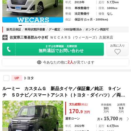
年式
2019年
走行
5.7万km
車検
車検整備付
排気
1000cc
整備
法定整備付
修復
なし
保証
保証付 (1ヶ月・1000km)
販売店保証
車両状態評価書
グー鑑定
OBD診断済み
オンライン商談可
佐賀県三養基郡みやき町
ＷＥＣＡＲＳ（ウィーカーズ）久留米店
お気に入り
まずは在庫確認・見積依頼
無料通話でお問い合わせ
2人
今あなたの他に
が見ています
トヨタ
UP
ルーミー カスタムＧ 新品タイヤ／保証書／純正 ９イン
チ ＳＤナビ／スマートアシスト（トヨタ・ダイハツ）／両側
電動スライドドア／シートヒーター 前席／パノラミックビュ
支払総額
(税込)
本体価格
諸費用
ーモニター／車線逸脱防止支援システム
161
9.9
170.
9
万円
万円
万円
15,700
通常ローン
月々
円
年式
2022年
走行
6.0万km