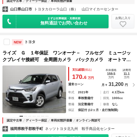
認定中古車
ディーラー保証
車両状態評価書
山口県山口市
トヨタカローラ山口（株） 山口マイカーセンター
お気に入り
まずは在庫確認・見積依頼
無料通話でお問い合わせ
トヨタ
NEW
ライズ Ｇ １年保証 ワンオーナ－ フルセグ ミュージッ
クプレイヤ接続可 全周囲カメラ バックカメラ オートマチ
ックハイビーム クリアランスソナ－ 衝突被害軽減システ
支払総額
(税込)
本体価格
諸費用
ム ＥＴＣ ＬＥＤランプ アイドリングストップ
159.5
11.1
170.
6
万円
万円
万円
31,200
通常ローン
月々
円
年式
2021年
走行
4.3万km
車検
車検整備付
排気
1000cc
整備
法定整備付
修復
なし
保証
保証付 (12ヶ月・走行無制限)
認定中古車
ディーラー保証
車両状態評価書
オンライン商談可
福岡県鞍手郡鞍手町
ネッツトヨタ北九州 鞍手商品化センター