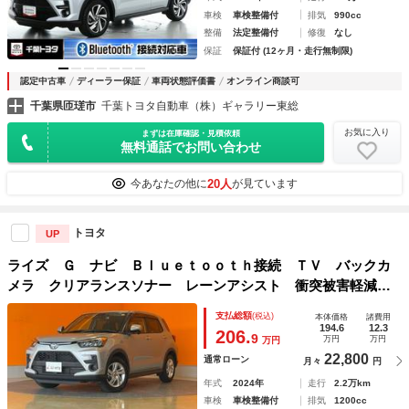
車検
車検整備付
排気
990cc
整備
法定整備付
修復
なし
保証
保証付 (12ヶ月・走行無制限)
認定中古車
ディーラー保証
車両状態評価書
オンライン商談可
千葉県匝瑳市
千葉トヨタ自動車（株）ギャラリー東総
お気に入り
まずは在庫確認・見積依頼
無料通話でお問い合わせ
20人
今あなたの他に
が見ています
トヨタ
UP
ライズ Ｇ ナビ Ｂｌｕｅｔｏｏｔｈ接続 ＴＶ バックカ
メラ クリアランスソナー レーンアシスト 衝突被害軽減シ
ステム オートライト ＬＥＤヘッドランプ アルミホイー
支払総額
(税込)
本体価格
諸費用
ル スマートキー アイドリングストップ
194.6
12.3
206.
9
万円
万円
万円
22,800
通常ローン
月々
円
年式
2024年
走行
2.2万km
車検
車検整備付
排気
1200cc