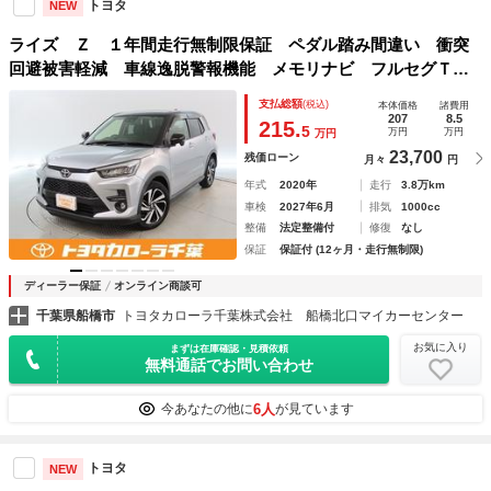
トヨタ
NEW
ライズ Ｚ １年間走行無制限保証 ペダル踏み間違い 衝突
回避被害軽減 車線逸脱警報機能 メモリナビ フルセグＴ
Ｖ バックカメラ パノラミックモニタ ＥＴＣ クルーズコ
支払総額
(税込)
本体価格
諸費用
ントロール ＬＥＤヘッドライト ＤＶＤ再生
207
8.5
215.
5
万円
万円
万円
23,700
残価ローン
月々
円
年式
2020年
走行
3.8万km
車検
2027年6月
排気
1000cc
整備
法定整備付
修復
なし
保証
保証付 (12ヶ月・走行無制限)
ディーラー保証
オンライン商談可
千葉県船橋市
トヨタカローラ千葉株式会社 船橋北口マイカーセンター
お気に入り
まずは在庫確認・見積依頼
無料通話でお問い合わせ
6人
今あなたの他に
が見ています
トヨタ
NEW