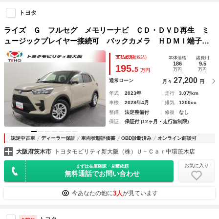
トヨタ
ライズ Ｇ フルセグ メモリーナビ ＣＤ・ＤＶＤ再生 ミ
ュージックプレイヤー接続可 バックカメラ ＨＤＭＩ端子
衝突被害軽減システム Ｓ－ＰＤＬ サイドエアバッグ ＥＴ
支払総額
(税込)
本体価格
諸費用
Ｃ ＬＥＤヘッドランプ ワンオーナー
186
9.5
195.
5
万円
万円
万円
27,200
通常ローン
月々
円
年式
2023年
走行
3.0万km
車検
2028年4月
排気
1200cc
整備
法定整備付
修復
なし
保証
保証付 (12ヶ月・走行無制限)
認定中古車
ディーラー保証
車両状態評価書
OBD診断済み
オンライン商談可
大阪府茨木市
トヨタモビリティ新大阪（株）Ｕ－Ｃａｒ中環茨木店
お気に入り
まずは在庫確認・見積依頼
無料通話でお問い合わせ
3人
今あなたの他に
が見ています