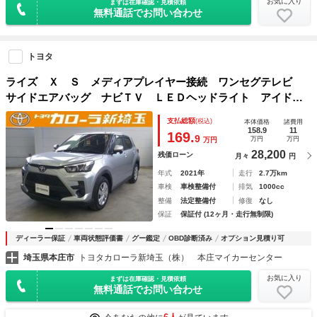
お気に入り
まずは在庫確認・見積依頼
無料通話でお問い合わせ
トヨタ
ライズ Ｘ Ｓ メディアプレイヤー接続 ワンセグテレビ
サイドエアバッグ ナビＴＶ ＬＥＤヘッドライト アイドリ
ングストップ オートエアコン ワンオーナー イモビライザ
支払総額
(税込)
本体価格
諸費用
ー フルフラット メモリーナビ 記録簿 ＡＢＳ
158.9
11
169.
9
万円
万円
万円
28,200
残価ローン
月々
円
年式
2021年
走行
2.7万km
車検
車検整備付
排気
1000cc
整備
法定整備付
修復
なし
保証
保証付 (12ヶ月・走行無制限)
ディーラー保証
車両状態評価書
グー鑑定
OBD診断済み
オプション見積り可
埼玉県本庄市
トヨタカローラ新埼玉（株） 本庄マイカーセンター
お気に入り
まずは在庫確認・見積依頼
無料通話でお問い合わせ