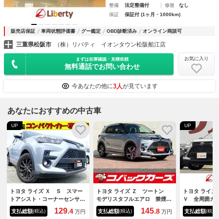
整備
法定整備付
修復
なし
保証
保証付 (1ヶ月・1000km)
販売店保証
車両状態評価書
グー鑑定
OBD診断済み
オンライン商談可
三重県松阪市
（株）リバティ イオンタウン松阪船江店
お気に入り
まずは在庫確認・見積依頼
無料通話でお問い合わせ
3人
今あなたの他に
が見ています
あなたにおすすめの中古車
UP
UP
トヨタ ライズ Ｘ Ｓ スマー
トヨタ ライズ Ｚ ツートン
トヨタ ライズ
トアシスト・コーナーセンサ
モデリスタフルエアロ 禁煙
Ｖ 全周囲カ
ー・ＬＥＤヘッドライト・純正
ナビＴＶ Ｂｌｕｅｔｏｏｔ
スソナー オ
129.
145.
4
8
支払総額
支払総額
支払総額
(税込)
(税込)
(税込)
万円
万円
１６インチアルミホイール・フ
ｈ １オーナー ＬＥＤ 全周
トロール レ