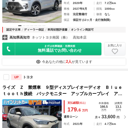
年式
2020年
走行
7.2万km
車検
2027年8月
排気
1000cc
整備
法定整備付
修復
なし
保証
保証付 (12ヶ月・走行無制限)
認定中古車
ディーラー保証
車両状態評価書
オンライン商談可
高知県高知市
ネッツトヨタ南国（株） 高知本店
お気に入り
まずは在庫確認・見積依頼
無料通話でお問い合わせ
2人
今あなたの他に
が見ています
トヨタ
UP
ライズ Ｚ 禁煙車 ９型ディスプレイオーディオ Ｂｌｕｅ
ｔｏｏｔｈ接続 バックモニター アップルカープレイ アン
ドロイドオート 前後ドラレコ レーダークルコン 前席シー
支払総額
(税込)
本体価格
諸費用
トヒーター ＥＴＣ ステリモ ＵＳＢ
166.5
13.1
179.
6
万円
万円
万円
33,600
通常ローン
月々
円
年式
2021年
走行
4.7万km