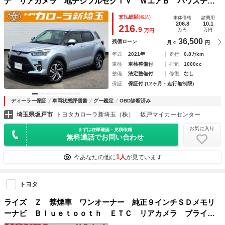
ナ リアカメラ 地デジフルセグＴＶ ＷエアＢ パワステ
スマートキー＆プッシュスタート ＥＳＣ アイドリングスト
支払総額
(税込)
本体価格
諸費用
ップ機能 オートクルーズ ドライブレコーダ
206.8
10.1
216.
9
万円
万円
万円
36,500
残価ローン
月々
円
年式
2021年
走行
0.8万km
車検
車検整備付
排気
1000cc
整備
法定整備付
修復
なし
保証
保証付 (12ヶ月・走行無制限)
ディーラー保証
車両状態評価書
グー鑑定
OBD診断済み
埼玉県坂戸市
トヨタカローラ新埼玉（株） 坂戸マイカーセンター
お気に入り
まずは在庫確認・見積依頼
無料通話でお問い合わせ
1人
今あなたの他に
が見ています
トヨタ
ライズ Ｚ 禁煙車 ワンオーナー 純正９インチＳＤメモリ
ーナビ Ｂｌｕｅｔｏｏｔｈ ＥＴＣ リアカメラ ブライン
ドスポットモニター マルチビューカメラ 衝突被害軽減ブレ