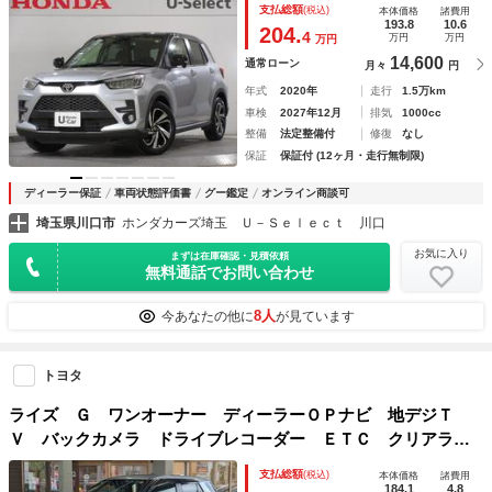
支払総額
(税込)
本体価格
諸費用
ーキ シートヒーター フルオートエアコン
193.8
10.6
204.
4
万円
万円
万円
14,600
通常ローン
月々
円
年式
2020年
走行
1.5万km
車検
2027年12月
排気
1000cc
整備
法定整備付
修復
なし
保証
保証付 (12ヶ月・走行無制限)
ディーラー保証
車両状態評価書
グー鑑定
オンライン商談可
埼玉県川口市
ホンダカーズ埼玉 Ｕ－Ｓｅｌｅｃｔ 川口
お気に入り
まずは在庫確認・見積依頼
無料通話でお問い合わせ
8人
今あなたの他に
が見ています
トヨタ
ライズ Ｇ ワンオーナー ディーラーＯＰナビ 地デジＴ
Ｖ バックカメラ ドライブレコーダー ＥＴＣ クリアラン
スソナー ＬＥＤヘッドランプ オートライト ＡＨＢ アイ
支払総額
(税込)
本体価格
諸費用
ドリングストップ ＡＢＳ スマートアシスト
184.1
4.8