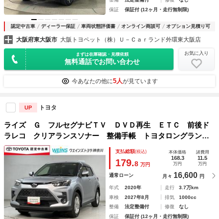
保証
保証付 (12ヶ月・走行無制限)
認定中古車
ディーラー保証
車両状態評価書
オンライン商談可
オプション見積り可
大阪府東大阪市
大阪トヨペット（株）Ｕ－Ｃａｒランド外環東大阪店
お気に入り
まずは在庫確認・見積依頼
無料通話でお問い合わせ
5人
今あなたの他に
が見ています
トヨタ
UP
ライズ Ｇ フルセグナビＴＶ ＤＶＤ再生 ＥＴＣ 前後ド
ラレコ クリアランスソナー 整備手帳 トヨタロングラン保
証 トヨタ認定中古車
支払総額
(税込)
本体価格
諸費用
168.3
11.5
179.
8
万円
万円
万円
16,600
通常ローン
月々
円
年式
2020年
走行
3.7万km
車検
2027年8月
排気
1000cc
整備
法定整備付
修復
なし
保証
保証付 (12ヶ月・走行無制限)