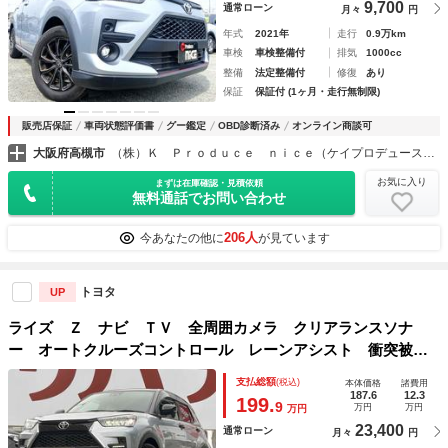
9,700
通常ローン
月々
円
年式
2021年
走行
0.9万km
車検
車検整備付
排気
1000cc
整備
法定整備付
修復
あり
保証
保証付 (1ヶ月・走行無制限)
販売店保証
車両状態評価書
グー鑑定
OBD診断済み
オンライン商談可
大阪府高槻市
（株）Ｋ Ｐｒｏｄｕｃｅ ｎｉｃｅ（ケイプロデュースナイス）プリウス・コンパクトカー専門店
お気に入り
まずは在庫確認・見積依頼
無料通話でお問い合わせ
206人
今あなたの他に
が見ています
トヨタ
UP
ライズ Ｚ ナビ ＴＶ 全周囲カメラ クリアランスソナ
ー オートクルーズコントロール レーンアシスト 衝突被害
軽減システム オートライト ＬＥＤヘッドランプ アルミホ
支払総額
(税込)
本体価格
諸費用
イール スマートキー アイドリングストップ
187.6
12.3
199.
9
万円
万円
万円
23,400
通常ローン
月々
円