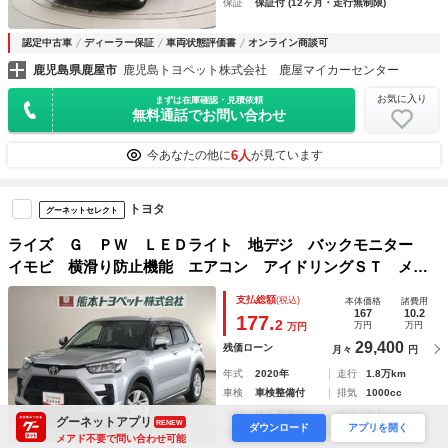
保証
保証付 (12ヶ月・走行無制限)
認定中古車
ディーラー保証
車両状態評価書
オンライン商談可
鹿児島県鹿屋市
鹿児島トヨペット株式会社 鹿屋マイカーセンター
お気に入り
まずは在庫確認・見積依頼
無料通話でお問い合わせ
6人
今あなたの他に
が見ています
トヨタ
グーネットセレクト
ライズ Ｇ ＰＷ ＬＥＤライト 地デジ バックモニター
イモビ 横滑り防止機能 エアコン アイドリングＳＴ メモ
リナビ ＴＶナビ スマートキー サイドエアバック ドライ
支払総額
(税込)
本体価格
諸費用
ブレコーダー ＡＷ ＰＳ ＡＵＸ ＡＢＳ
167
10.2
177.
2
万円
万円
万円
29,400
残価ローン
月々
円
年式
2020年
走行
1.8万km
車検
車検整備付
排気
1000cc
整備
法定整備付
修復
なし
グーネットアプリ
RENEW
ダウンロード
アプリを開く
保証
保証付 (12ヶ月・走行無制限)
メアド不要で問い合わせ可能