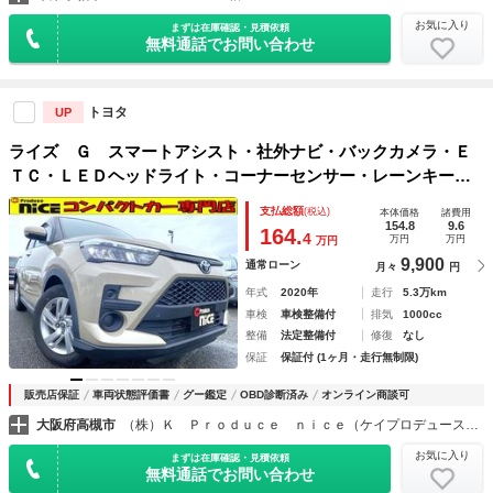
お気に入り
まずは在庫確認・見積依頼
無料通話でお問い合わせ
トヨタ
UP
ライズ Ｇ スマートアシスト・社外ナビ・バックカメラ・Ｅ
ＴＣ・ＬＥＤヘッドライト・コーナーセンサー・レーンキー
プ・Ｂｌｕｅｔｏｏｔｈ・フルセグＴＶ・前後ドラレコ・プッ
支払総額
(税込)
本体価格
諸費用
シュスタート・スマートキー・純正アルミ
154.8
9.6
164.
4
万円
万円
万円
9,900
通常ローン
月々
円
年式
2020年
走行
5.3万km
車検
車検整備付
排気
1000cc
整備
法定整備付
修復
なし
保証
保証付 (1ヶ月・走行無制限)
販売店保証
車両状態評価書
グー鑑定
OBD診断済み
オンライン商談可
大阪府高槻市
（株）Ｋ Ｐｒｏｄｕｃｅ ｎｉｃｅ（ケイプロデュースナイス）プリウス・コンパクトカー専門店
お気に入り
まずは在庫確認・見積依頼
無料通話でお問い合わせ