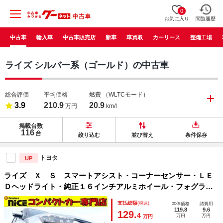
0
お気に入り
閲覧履歴
中古車
輸入車
中古車販売店
新車
車買取
カーリース
整備工場
ライズ シルバー系（ゴールド）の中古車
総合評価
平均価格
燃費
（WLTCモード）
3.9
210.9
20.9
万円
km/l
掲載台数
116
台
絞り込む
並び替え
条件保存
トヨタ
UP
ライズ Ｘ Ｓ スマートアシスト・コーナーセンサー・ＬＥ
Ｄヘッドライト・純正１６インチアルミホイール・フォグラン
プ・ドライブレコーダー・プッシュスタート・アイドリングス
支払総額
(税込)
本体価格
諸費用
トップ・レーンキープ・スマートキー・オートライト
119.8
9.6
129.
4
万円
万円
万円