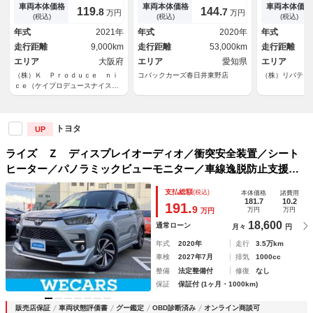
ォグランプ・ドライブレコーダ
囲カメラ シートヒータ 衝突
突被害軽減シ
車両本体価格
車両本体価格
車両本体価格
119.
144.
8
7
万円
万円
ー・プッシュスタート・アイド
軽減ブレーキ レーダークルー
イト ＬＥＤ
(税込)
(税込)
(税込)
リングストップ・レーンキー
ズコントロール 障害物センサ
ルミホイール
年式
2021年
年式
2020年
年式
プ・スマートキー・オートライ
アイドリング
走行距離
9,000km
走行距離
53,000km
走行距離
ト
エリア
大阪府
エリア
愛知県
エリア
（株）Ｋ Ｐｒｏｄｕｃｅ ｎｉ
コバックカーズ春日井東野店
（株）リバティ
ｃｅ（ケイプロデュースナイス）
プリウス・コンパクトカー専門店
トヨタ
UP
ライズ Ｚ ディスプレイオーディオ／衝突安全装置／シート
ヒーター／パノラミックビューモニター／車線逸脱防止支援シ
ステム／ドライブレコーダー 前後／ヘッドランプ ＬＥＤ／
支払総額
(税込)
本体価格
諸費用
Ｂｌｕｅｔｏｏｔｈ接続／ＥＴＣ
181.7
10.2
191.
9
万円
万円
万円
18,600
通常ローン
月々
円
年式
2020年
走行
3.5万km
車検
2027年7月
排気
1000cc
整備
法定整備付
修復
なし
保証
保証付 (1ヶ月・1000km)
販売店保証
車両状態評価書
グー鑑定
OBD診断済み
オンライン商談可