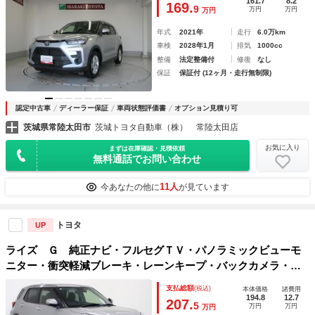
161.7
8.2
169.
9
万円
万円
万円
年式
2021年
走行
6.0万km
車検
2028年1月
排気
1000cc
整備
法定整備付
修復
なし
保証
保証付 (12ヶ月・走行無制限)
認定中古車
ディーラー保証
車両状態評価書
オプション見積り可
茨城県常陸太田市
茨城トヨタ自動車（株） 常陸太田店
お気に入り
まずは在庫確認・見積依頼
無料通話でお問い合わせ
11人
今あなたの他に
が見ています
トヨタ
UP
ライズ Ｇ 純正ナビ・フルセグＴＶ・パノラミックビューモ
ニター・衝突軽減ブレーキ・レーンキープ・バックカメラ・純
正アルミホイール・ＬＥＤヘッドライト・プッシュスタート・
支払総額
(税込)
本体価格
諸費用
Ｂｌｕｅｔｏｏｔｈ・ＣＤ
194.8
12.7
207.
5
万円
万円
万円