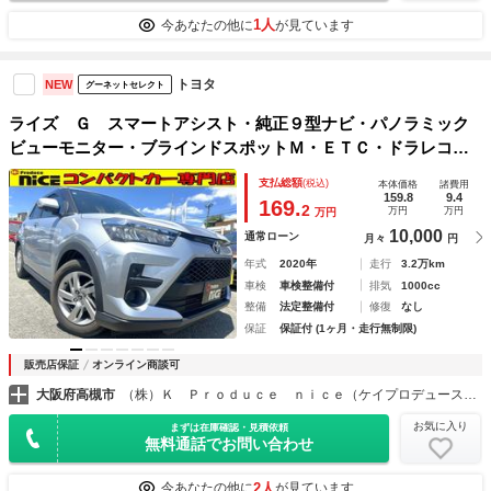
1人
今あなたの他に
が見ています
トヨタ
NEW
グーネットセレクト
ライズ Ｇ スマートアシスト・純正９型ナビ・パノラミック
ビューモニター・ブラインドスポットＭ・ＥＴＣ・ドラレコ・
ＬＥＤヘッド・フルセグ・Ｂｌｕｅｔｏｏｔｈ・純正ＡＷ・コ
支払総額
(税込)
本体価格
諸費用
ーナーセンサ・レーンキープ・プッシュスタート
159.8
9.4
169.
2
万円
万円
万円
10,000
通常ローン
月々
円
年式
2020年
走行
3.2万km
車検
車検整備付
排気
1000cc
整備
法定整備付
修復
なし
保証
保証付 (1ヶ月・走行無制限)
販売店保証
オンライン商談可
大阪府高槻市
（株）Ｋ Ｐｒｏｄｕｃｅ ｎｉｃｅ（ケイプロデュースナイス）プリウス・コンパクトカー専門店
お気に入り
まずは在庫確認・見積依頼
無料通話でお問い合わせ
2人
今あなたの他に
が見ています