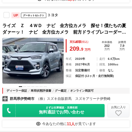
トヨタ
UP
グーネットセレクト
ライズ Ｚ ４ＷＤ ナビ 全方位カメラ 探せ！僕たちの夏
ダァーッ！ ナビ 全方位カメラ 前方ドライブレコーダー
クルーズコントロール オートライト Ｂｌｕｅｔｏｏｔｈ
支払総額
(税込)
本体価格
諸費用
プッシュスタート シートヒーター オートエアコン アイド
202
7.9
209.
9
万円
万円
万円
リングストップ 盗難防止システム
年式
2020年
走行
6.0万km
車検
2027年6月
排気
1000cc
整備
法定整備付
修復
なし
保証
保証付 (12ヶ月・走行無制限)
ディーラー保証
車両状態評価書
グー鑑定
オンライン商談可
群馬県伊勢崎市
（株）スズキ自販群馬 スズキアリーナ伊勢崎
お気に入り
まずは在庫確認・見積依頼
無料通話でお問い合わせ
11人
今あなたの他に
が見ています