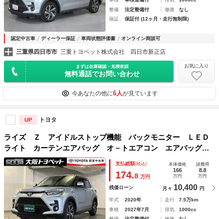
整備
法定整備付
修復
なし
保証
保証付 (12ヶ月・走行無制限)
認定中古車
ディーラー保証
車両状態評価書
オンライン商談可
三重県四日市市
三重トヨペット株式会社 四日市新正店
お気に入り
まずは在庫確認・見積依頼
無料通話でお問い合わせ
6人
今あなたの他に
が見ています
トヨタ
UP
ライズ Ｚ アイドルストップ機能 バックモニター ＬＥＤ
ライト カーテンエアバッグ オ－トエアコン エアバッグ
キーレス フルセグテレビ メモリーナビ ４ＷＤ車スマート
支払総額
(税込)
本体価格
諸費用
キ－ 横滑防止装置 ＤＶＤ再生機能 ナビＴＶ
166
8.8
174.
8
万円
万円
万円
10,400
残価ローン
月々
円
年式
2020年
走行
7.5万km
車検
2027年7月
排気
1000cc
整備
法定整備付
修復
なし