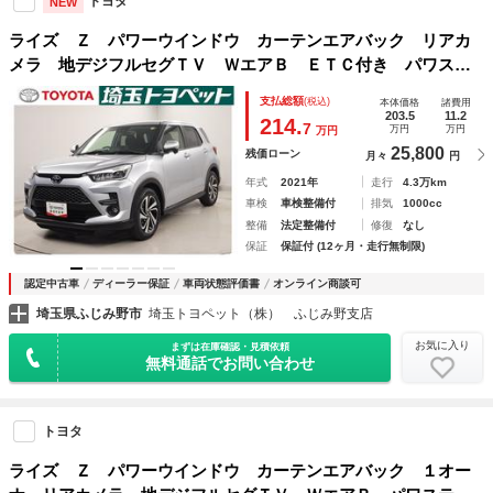
トヨタ
NEW
ライズ Ｚ パワーウインドウ カーテンエアバック リアカ
メラ 地デジフルセグＴＶ ＷエアＢ ＥＴＣ付き パワス
テ スマートキー＆プッシュスタート ＥＳＣ アイドリング
支払総額
(税込)
本体価格
諸費用
ストップ機能 オートクルーズ 点検記録簿
203.5
11.2
214.
7
万円
万円
万円
25,800
残価ローン
月々
円
年式
2021年
走行
4.3万km
車検
車検整備付
排気
1000cc
整備
法定整備付
修復
なし
保証
保証付 (12ヶ月・走行無制限)
認定中古車
ディーラー保証
車両状態評価書
オンライン商談可
埼玉県ふじみ野市
埼玉トヨペット（株） ふじみ野支店
お気に入り
まずは在庫確認・見積依頼
無料通話でお問い合わせ
トヨタ
ライズ Ｚ パワーウインドウ カーテンエアバック １オー