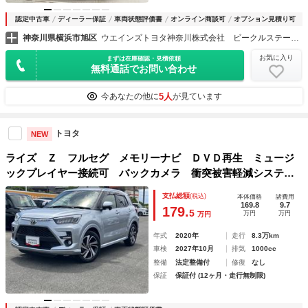
認定中古車
ディーラー保証
車両状態評価書
オンライン商談可
オプション見積り可
神奈川県横浜市旭区
ウエインズトヨタ神奈川株式会社 ビークルステーション 横浜町田インター
お気に入り
まずは在庫確認・見積依頼
無料通話でお問い合わせ
5人
今あなたの他に
が見ています
トヨタ
NEW
ライズ Ｚ フルセグ メモリーナビ ＤＶＤ再生 ミュージ
ックプレイヤー接続可 バックカメラ 衝突被害軽減システ
ム ＥＴＣ ドラレコ ＬＥＤヘッドランプ ワンオーナー
支払総額
(税込)
本体価格
諸費用
記録簿 アイドリングストップ
169.8
9.7
179.
5
万円
万円
万円
年式
2020年
走行
8.3万km
車検
2027年10月
排気
1000cc
整備
法定整備付
修復
なし
保証
保証付 (12ヶ月・走行無制限)