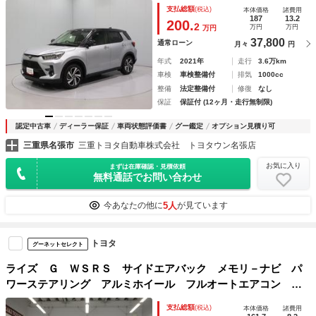
Ｄヘッドランプ ＥＴＣ 全周囲カメラ スマートキー クル
支払総額
(税込)
本体価格
諸費用
ーズコントロール クリアランスソナー
187
13.2
200.
2
万円
万円
万円
37,800
通常ローン
月々
円
年式
2021年
走行
3.6万km
車検
車検整備付
排気
1000cc
整備
法定整備付
修復
なし
保証
保証付 (12ヶ月・走行無制限)
認定中古車
ディーラー保証
車両状態評価書
グー鑑定
オプション見積り可
三重県名張市
三重トヨタ自動車株式会社 トヨタウン名張店
お気に入り
まずは在庫確認・見積依頼
無料通話でお問い合わせ
5人
今あなたの他に
が見ています
トヨタ
グーネットセレクト
ライズ Ｇ ＷＳＲＳ サイドエアバック メモリ－ナビ パ
ワーステアリング アルミホイール フルオートエアコン ナ
ビ ＡＢＳ ＰＷ エアバッグ
支払総額
(税込)
本体価格
諸費用