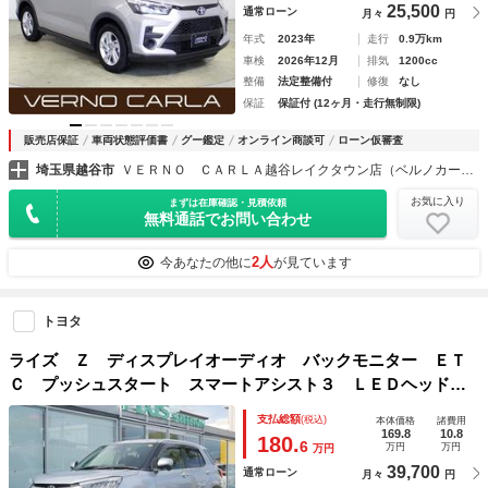
25,500
通常ローン
月々
円
年式
2023年
走行
0.9万km
車検
2026年12月
排気
1200cc
整備
法定整備付
修復
なし
保証
保証付 (12ヶ月・走行無制限)
販売店保証
車両状態評価書
グー鑑定
オンライン商談可
ローン仮審査
埼玉県越谷市
ＶＥＲＮＯ ＣＡＲＬＡ越谷レイクタウン店（ベルノカーラ越谷レイクタウン店）
お気に入り
まずは在庫確認・見積依頼
無料通話でお問い合わせ
2人
今あなたの他に
が見ています
トヨタ
ライズ Ｚ ディスプレイオーディオ バックモニター ＥＴ
Ｃ プッシュスタート スマートアシスト３ ＬＥＤヘッドラ
イト シートヒーター ドライブレコーダー付き
支払総額
(税込)
本体価格
諸費用
169.8
10.8
180.
6
万円
万円
万円
39,700
通常ローン
月々
円