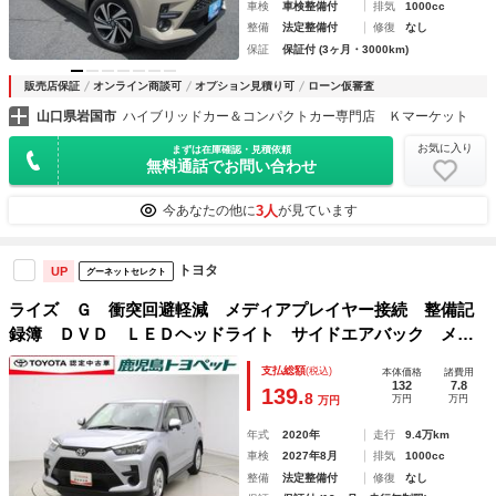
車検
車検整備付
排気
1000cc
整備
法定整備付
修復
なし
保証
保証付 (3ヶ月・3000km)
販売店保証
オンライン商談可
オプション見積り可
ローン仮審査
山口県岩国市
ハイブリッドカー＆コンパクトカー専門店 Ｋマーケット
お気に入り
まずは在庫確認・見積依頼
無料通話でお問い合わせ
3人
今あなたの他に
が見ています
トヨタ
UP
グーネットセレクト
ライズ Ｇ 衝突回避軽減 メディアプレイヤー接続 整備記
録簿 ＤＶＤ ＬＥＤヘッドライト サイドエアバック メモ
リ－ナビ ＷＳＲＳ イモビライザー 横滑り防止機能 パワ
支払総額
(税込)
本体価格
諸費用
ーステアリング ナビ＆ＴＶ フルセグテレビ
132
7.8
139.
8
万円
万円
万円
年式
2020年
走行
9.4万km
車検
2027年8月
排気
1000cc
整備
法定整備付
修復
なし