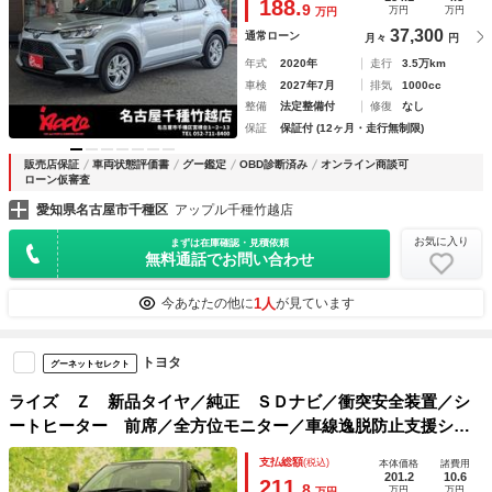
188.
9
万円
万円
万円
37,300
通常ローン
月々
円
年式
2020年
走行
3.5万km
車検
2027年7月
排気
1000cc
整備
法定整備付
修復
なし
保証
保証付 (12ヶ月・走行無制限)
販売店保証
車両状態評価書
グー鑑定
OBD診断済み
オンライン商談可
ローン仮審査
愛知県名古屋市千種区
アップル千種竹越店
お気に入り
まずは在庫確認・見積依頼
無料通話でお問い合わせ
1人
今あなたの他に
が見ています
トヨタ
グーネットセレクト
ライズ Ｚ 新品タイヤ／純正 ＳＤナビ／衝突安全装置／シ
ートヒーター 前席／全方位モニター／車線逸脱防止支援シス
テム／ヘッドランプ ＬＥＤ／Ｂｌｕｅｔｏｏｔｈ接続／ＥＴ
支払総額
(税込)
本体価格
諸費用
Ｃ２．０／ＥＢＤ付ＡＢＳ／横滑り防止装置
201.2
10.6
211.
8
万円
万円
万円