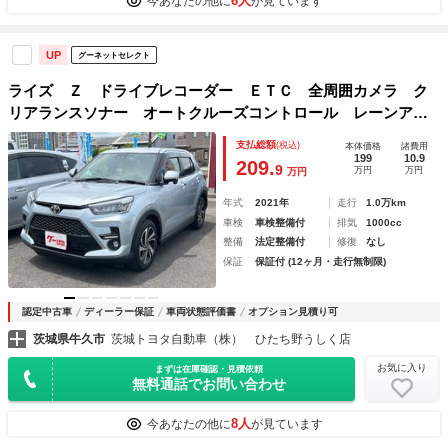
6人
今あなたの他に
が見ています
UP
グーネットセレクト
ライズ Ｚ ドライブレコーダー ＥＴＣ 全周囲カメラ ク
リアランスソナー オートクルーズコントロール レーンアシ
スト 衝突被害軽減システム ナビ ＴＶ オートライト Ｌ
支払総額
(税込)
本体価格
諸費用
ＥＤヘッドランプ アルミホイール
199
10.9
209.
9
万円
万円
万円
年式
2021年
走行
1.0万km
車検
車検整備付
排気
1000cc
整備
法定整備付
修復
なし
保証
保証付 (12ヶ月・走行無制限)
認定中古車
ディーラー保証
車両状態評価書
オプション見積り可
茨城県牛久市
茨城トヨタ自動車（株） ひたち野うしく店
お気に入り
まずは在庫確認・見積依頼
無料通話でお問い合わせ
8人
今あなたの他に
が見ています