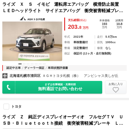
ライズ Ｘ Ｓ イモビ 運転席エアバッグ 横滑防止装置
ＬＥＤヘッドライト サイドエアバッグ 衝突被害軽減ブレー
キ バックモニター フルセグＴＶ スマートキー ドライブ
支払総額
(税込)
本体価格
諸費用
レコーダー エアコン アイドリングストップ
193
10.8
203.
8
万円
万円
万円
年式
2021年
走行
5.9万km
車検
車検整備付
排気
1000cc
整備
法定整備付
修復
なし
保証
保証付 (12ヶ月・走行無制限)
認定中古車
ディーラー保証
車両状態評価書
北海道札幌市清田区
ＡＧＨトヨタ札幌（株） アンビシャス美しが丘
お気に入り
まずは在庫確認・見積依頼
無料通話でお問い合わせ
トヨタ
ライズ Ｚ 純正ディスプレイオーディオ フルセグＴＶ Ｕ
ＳＢ・Ｂｌｕｅｔｏｏｔｈ接続 衝突被害軽減ブレーキ ＬＥ