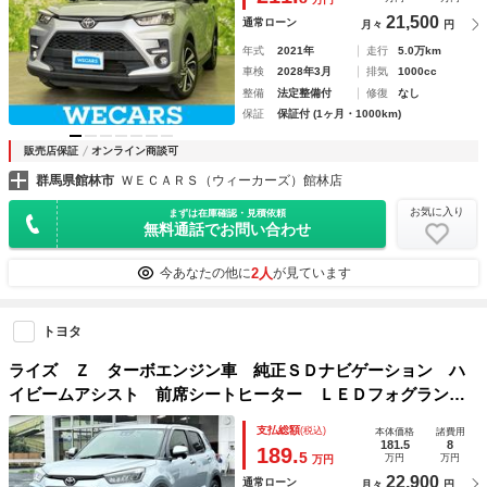
21,500
通常ローン
月々
円
年式
2021年
走行
5.0万km
車検
2028年3月
排気
1000cc
整備
法定整備付
修復
なし
保証
保証付 (1ヶ月・1000km)
販売店保証
オンライン商談可
群馬県館林市
ＷＥＣＡＲＳ（ウィーカーズ）館林店
お気に入り
まずは在庫確認・見積依頼
無料通話でお問い合わせ
2人
今あなたの他に
が見ています
トヨタ
ライズ Ｚ ターボエンジン車 純正ＳＤナビゲーション ハ
イビームアシスト 前席シートヒーター ＬＥＤフォグラン
プ 純正ＳＤナビゲーション 社外前後ドラレコ ＥＴＣ２．
支払総額
(税込)
本体価格
諸費用
０
181.5
8
189.
5
万円
万円
万円
22,900
通常ローン
月々
円