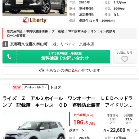
年式
2020年
走行
2.9万km
車検
車検整備付
排気
1000cc
整備
法定整備付
修復
なし
保証
保証付 (1ヶ月・1000km)
販売店保証
車両状態評価書
グー鑑定
OBD診断済み
オンライン商談可
ローン仮審査
京都府久世郡久御山町
（株）リバティ 京都本店
お気に入り
まずは在庫確認・見積依頼
無料通話でお問い合わせ
2人
今あなたの他に
が見ています
トヨタ
NEW
グーネットセレクト
ライズ Ｚ アルミホイール ワンオーナー ＬＥＤヘッドラ
ンプ 記録簿 キーレス ＣＤ 盗難防止装置 アイドリング
ストップ オートクルーズコントロール メモリーナビ フル
支払総額
(税込)
本体価格
諸費用
セグ
183
13.5
196.
5
万円
万円
万円
22,600
残価ローン
月々
円
年式
2021年
走行
1.8万km