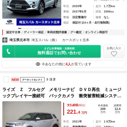
年式
2020年
走行
1.7万km
車検
2027年6月
排気
1000cc
整備
法定整備付
修復
なし
保証
保証付 (24ヶ月・走行無制限)
認定中古車
ディーラー保証
車両状態評価書
グー鑑定
オンライン商談可
埼玉県北本市
埼玉スバル（株） カースポット北本
お気に入り
まずは在庫確認・見積依頼
無料通話でお問い合わせ
4人
今あなたの他に
が見ています
トヨタ
NEW
グーネットセレクト
ライズ Ｚ フルセグ メモリーナビ ＤＶＤ再生 ミュージ
ックプレイヤー接続可 バックカメラ 衝突被害軽減システ
ム ＥＴＣ ドラレコ ＬＥＤヘッドランプ ワンオーナー
支払総額
(税込)
本体価格
諸費用
アイドリングストップ
209
12.4
221.
4
万円
万円
万円
年式
2021年
走行
1.9万km
車検
車検整備付
排気
1000cc