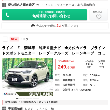
愛知県名古屋市緑区
ＷＥＣＡＲＳ（ウィーカーズ）名古屋鳴海店
お気に入り
まずは在庫確認・見積依頼
無料通話でお問い合わせ
2人
今あなたの他に
が見ています
トヨタ
NEW
ライズ Ｚ 禁煙車 純正９型ナビ 全方位カメラ ブライン
ドスポットモニター レーダークルーズ レーンキープ コー
ナーセンサー 衝突軽減 シートヒーター ＨＤＭＩ ＬＥＤ
支払総額
(税込)
本体価格
諸費用
ヘッドライト 純正１７インチＡＷ ＥＴＣ
234.6
15
249.
6
万円
万円
万円
年式
2024年
走行
0.5万km
車検
車検整備付
排気
1200cc
整備
法定整備付
修復
なし
保証
保証付 (3ヶ月・3000km)
販売店保証
OBD診断済み
オンライン商談可
千葉県柏市
ＳＵＶ ＬＡＮＤ 柏