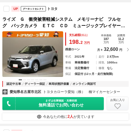
トヨタ
UP
グーネットセレクト
ライズ Ｇ 衝突被害軽減システム メモリーナビ フルセ
グ バックカメラ ＥＴＣ ＣＤ ミュージックプレイヤー接
続可 ＤＶＤ再生 ＬＥＤヘッドランプ スマートキー キー
支払総額
(税込)
本体価格
諸費用
レス アイドリングストップ ワンオーナー
187
11.2
198.
2
万円
万円
万円
32,600
残価ローン
月々
円
年式
2021年
走行
2.9万km
車検
車検整備付
排気
1000cc
整備
法定整備付
修復
なし
保証
保証付 (12ヶ月・走行無制限)
認定中古車
ディーラー保証
車両状態評価書
オンライン商談可
愛知県名古屋市北区
トヨタカローラ愛知（株） 楠マイカーセンター
お気に入り
まずは在庫確認・見積依頼
無料通話でお問い合わせ
2人
今あなたの他に
が見ています