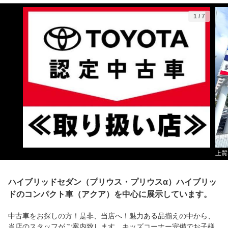
1
/
7
上質
ハイブリッドセダン（プリウス・プリウスα）ハイブリッ
ドのコンパクト車（アクア）を中心に展示しています。
中古車をお探しの方！是非、当店へ！魅力ある品揃えの中から、
当店のスタッフがご案内致します。キッズコーナー完備でお子様