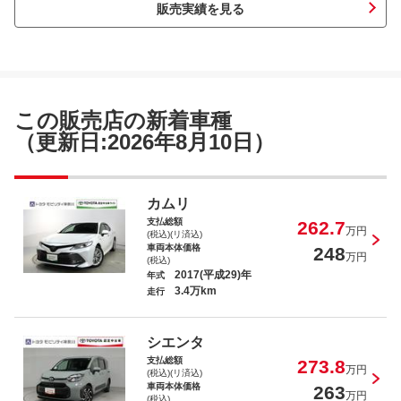
販売実績を見る
ノア Ｓ－Ｇ
この販売店の新着車種
（更新日:2026年8月10日）
シエンタ Ｇ セーフティーエディショ
カムリ
ンＩＩ
支払総額
262.7
万円
(税込)(リ済込)
車両本体価格
248
万円
(税込)
2017(平成29)年
年式
3.4万km
走行
アクア Ｓ
シエンタ
支払総額
273.8
万円
(税込)(リ済込)
車両本体価格
263
万円
(税込)