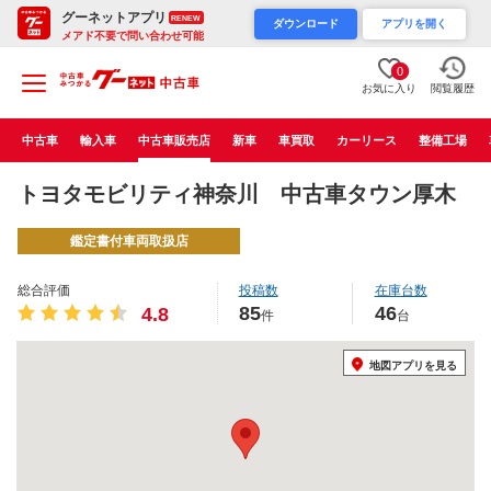
グーネットアプリ
RENEW
ダウンロード
アプリを開く
メアド不要で問い合わせ可能
0
お気に入り
閲覧履歴
中古車
輸入車
中古車販売店
新車
車買取
カーリース
整備工場
トヨタモビリティ神奈川 中古車タウン厚木
鑑定書付車両取扱店
総合評価
投稿数
在庫台数
85
46
4.8
件
台
地図アプリを見る