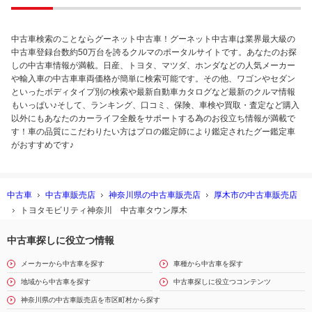
中古車検索のことならグーネット中古車！グーネット中古車は業界最大級の
中古車登録台数約50万台を誇るクルマのポータルサイトです。あなたのお探
しの中古車情報が満載。日産、トヨタ、マツダ、ホンダなどの人気メーカー
や輸入車の中古車車両価格が簡単に検索可能です。その他、ワゴンやセダン
といったボディタイプ別の検索や最新自動車カタログなど最新のクルマ情報
もいっぱい♪そして、ランキング、口コミ、保険、車検や買取・査定など購入
以外にもあなたのカーライフ全般をサポートする為のお役立ち情報が満載で
す！車の品質にこだわりたい方はプロの鑑定師により鑑定されたグー鑑定車
がおすすめです♪
中古車
中古車販売店
神奈川県の中古車販売店
厚木市の中古車販売店
トヨタモビリティ神奈川 中古車タウン厚木
中古車探しに役立つ情報
メーカーから中古車を探す
車種から中古車を探す
地域から中古車を探す
中古車探しに役立つコンテンツ
神奈川県の中古車販売店を市区町村から探す