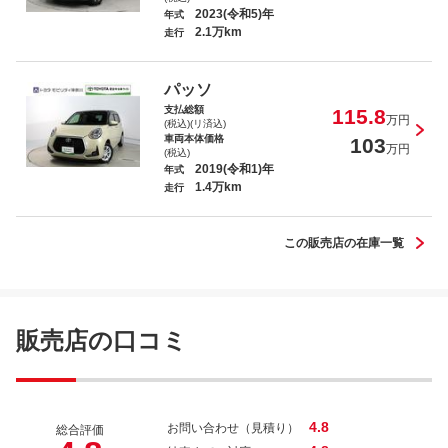
2023(令和5)年
年式
2.1万km
走行
パッソ モーダ Ｇパッケージ
パッソ
支払総額
115.8
万円
(税込)(リ済込)
車両本体価格
103
万円
(税込)
2019(令和1)年
年式
1.4万km
ヴォクシー ＺＳ 煌Ｚ
走行
この販売店の在庫一覧
プリウス Ｇ
販売店の口コミ
4.8
お問い合わせ（見積り）
総合評価