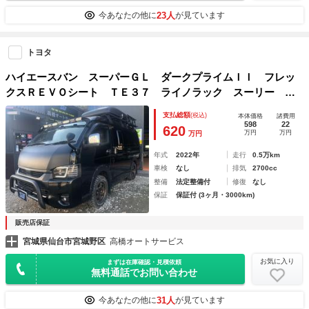
23人
今あなたの他に
が見ています
トヨタ
ハイエースバン スーパーＧＬ ダークプライムＩＩ フレッ
クスＲＥＶＯシート ＴＥ３７ ライノラック スーリー ラ
プターライナー
支払総額
(税込)
本体価格
諸費用
598
22
620
万円
万円
万円
年式
2022年
走行
0.5万km
車検
なし
排気
2700cc
整備
法定整備付
修復
なし
保証
保証付 (3ヶ月・3000km)
販売店保証
宮城県仙台市宮城野区
高橋オートサービス
お気に入り
まずは在庫確認・見積依頼
無料通話でお問い合わせ
31人
今あなたの他に
が見ています