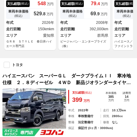
ＧＲ８デモカー／パノラミック
き ディーゼル ＡＷ ターボ
６ヶ月走行距
548
79.
4
支払総額
支払総額
支払総額
(税込)
(税込)
(税込)
万円
万円
ビューモニター／両側電動スラ
車 パワーウィンド パワス
特別仕様車 
イドドア／クリアランスソナー
テ エアバック オ－トエアコ
Ｄ 衝突軽減
車両本体価格
車両本体価格
車両本体価格
529.
69.
8
9
万円
万円
／ＬＥＤヘッドライト／ＬＥＤ
ン ＥＴＣ ＡＢＳ Ｒエアコ
ード付 ベッ
(税込)
(税込)
(税込)
フォグランプ／スマートキー／
ン Ｗエアバック
カメラ Ｂｌ
年式
2026年
年式
2008年
年式
トヨタセーフティセンス／ＡＣ
フルセグＴＶ
走行距離
150kmkm
走行距離
392,000km
走行距離
１００Ｖ
ブレコーダー
エリア
愛知県
エリア
群馬県
エリア
ＧＲ８ ＳＴＹＬＥ 春日井ハイ
ビージャパン・エンタープライズ
ハイエース／
エース専門店
（株）
ファイントラス
トヨタ
ハイエースバン スーパーＧＬ ダークプライムＩＩ 寒冷地
仕様 ２．８ディーゼル ４ＷＤ 新品ジオランダータイヤ
ＡＷ１５インチ バッドフェイス バンパーガード シートカ
支払総額
(税込)
本体価格
諸費用
バー 木目調パネル 電動スライドドア デジタルルームミラ
385
14
399
万円
万円
万円
ー メモリナビ
年式
2022年
走行
10.1万km
車検
車検整備付
排気
2800cc
整備
法定整備付
修復
なし
保証
保証付 (3ヶ月・3000km)