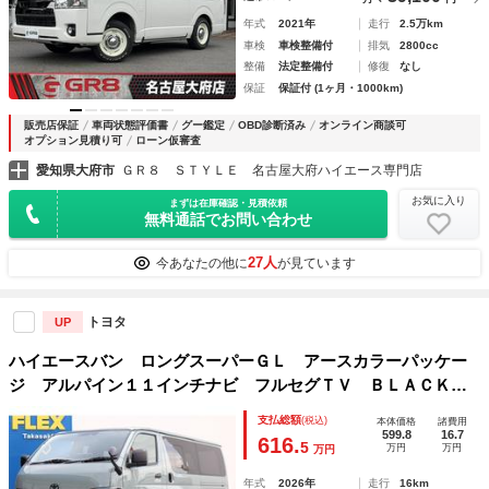
年式
2021年
走行
2.5万km
車検
車検整備付
排気
2800cc
整備
法定整備付
修復
なし
保証
保証付 (1ヶ月・1000km)
販売店保証
車両状態評価書
グー鑑定
OBD診断済み
オンライン商談可
オプション見積り可
ローン仮審査
愛知県大府市
ＧＲ８ ＳＴＹＬＥ 名古屋大府ハイエース専門店
お気に入り
まずは在庫確認・見積依頼
無料通話でお問い合わせ
27人
今あなたの他に
が見ています
トヨタ
UP
ハイエースバン ロングスーパーＧＬ アースカラーパッケー
ジ アルパイン１１インチナビ フルセグＴＶ ＢＬＡＣＫエ
ディション 新品アルミホイール 新品タイヤ メッキ部マッ
支払総額
(税込)
本体価格
諸費用
トブラック塗装 ＨＤＭＩ／ＵＳＢ ミラーリング ＬＥＤテ
599.8
16.7
616.
5
万円
万円
万円
ールライト
年式
2026年
走行
16km