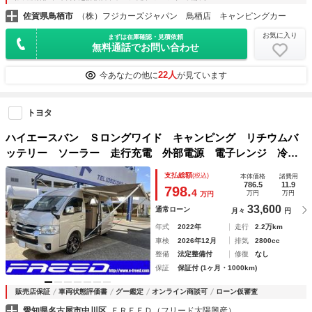
佐賀県鳥栖市
（株）フジカーズジャパン 鳥栖店 キャンピングカー
お気に入り
まずは在庫確認・見積依頼
無料通話でお問い合わせ
22人
今あなたの他に
が見ています
トヨタ
ハイエースバン Ｓロングワイド キャンピング リチウムバ
ッテリー ソーラー 走行充電 外部電源 電子レンジ 冷蔵
庫 簡易トイレ 全方位カメラ カーナビ フルセグＴＶ リ
支払総額
(税込)
本体価格
諸費用
アモニター ８人乗 社外アルミ ディーゼル車 ４ＷＤ セ
786.5
11.9
798.
4
万円
万円
万円
ーフティーセンス ワイド スーパーロング ハイルーフ
33,600
通常ローン
月々
円
年式
2022年
走行
2.2万km
車検
2026年12月
排気
2800cc
整備
法定整備付
修復
なし
保証
保証付 (1ヶ月・1000km)
販売店保証
車両状態評価書
グー鑑定
オンライン商談可
ローン仮審査
愛知県名古屋市中川区
ＦＲＥＥＤ（フリード太陽興産）