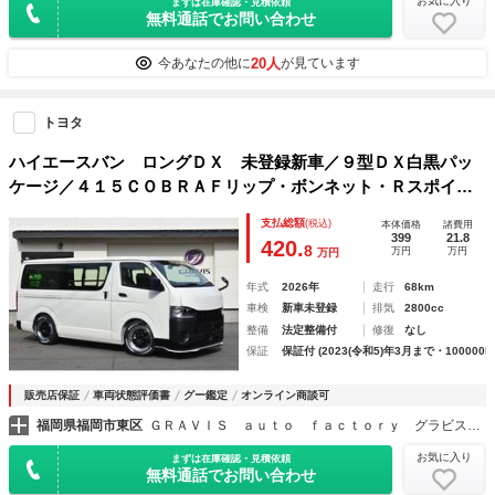
お気に入り
まずは在庫確認・見積依頼
無料通話でお問い合わせ
20人
今あなたの他に
が見ています
トヨタ
ハイエースバン ロングＤＸ 未登録新車／９型ＤＸ白黒パッ
ケージ／４１５ＣＯＢＲＡＦリップ・ボンネット・Ｒスポイラ
ー／３．０インチローダウン／ＳＳＲ１７インチＡＷ／ホワイ
支払総額
(税込)
本体価格
諸費用
トレターバンタイヤ／グリル・エンブレム塗装／ＬＥＤヘッド
399
21.8
420.
8
万円
万円
万円
／
年式
2026年
走行
68km
車検
新車未登録
排気
2800cc
整備
法定整備付
修復
なし
保証
保証付 (2023(令和5)年3月まで・100000k
販売店保証
車両状態評価書
グー鑑定
オンライン商談可
福岡県福岡市東区
ＧＲＡＶＩＳ ａｕｔｏ ｆａｃｔｏｒｙ グラビスオートファクトリー
お気に入り
まずは在庫確認・見積依頼
無料通話でお問い合わせ