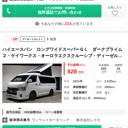
お気に入り
まずは在庫確認・見積依頼
無料通話でお問い合わせ
23人
今あなたの他に
が見ています
トヨタ
UP
グーネットセレクト
ハイエースバン ロングワイドスーパーＧＬ ダークプライム
２・ケイワークス・オーロラエクスクルーシブ・ディーゼル・
ポップアップフード・ソーラーパネル・ユーアイ足廻り・リチ
支払総額
(税込)
本体価格
諸費用
ウムバッテリ×３・２０００Ｗインバータ・１００Ｖクーラ・Ｆ
810
18
828
万円
万円
万円
Ｆヒータ床下収納
年式
2021年
走行
2.6万km
車検
車検整備付
排気
2800cc
整備
法定整備付
修復
なし
保証
保証付 (3ヶ月・3000km)
販売店保証
OBD診断済み
ローン仮審査
岐阜県本巣市
ワンウェイモータリング． 株式会社レスモ