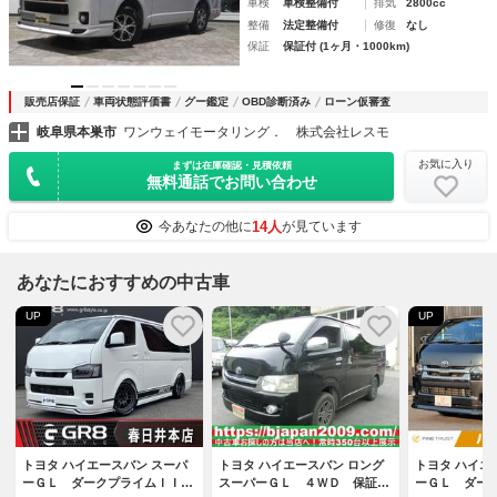
車検
車検整備付
排気
2800cc
整備
法定整備付
修復
なし
保証
保証付 (1ヶ月・1000km)
販売店保証
車両状態評価書
グー鑑定
OBD診断済み
ローン仮審査
岐阜県本巣市
ワンウェイモータリング． 株式会社レスモ
お気に入り
まずは在庫確認・見積依頼
無料通話でお問い合わせ
14人
今あなたの他に
が見ています
あなたにおすすめの中古車
UP
UP
トヨタ ハイエースバン スーパ
トヨタ ハイエースバン ロング
トヨタ ハイエ
ーＧＬ ダークプライムＩＩ
スーパーＧＬ ４ＷＤ 保証付
ーＧＬ ダー