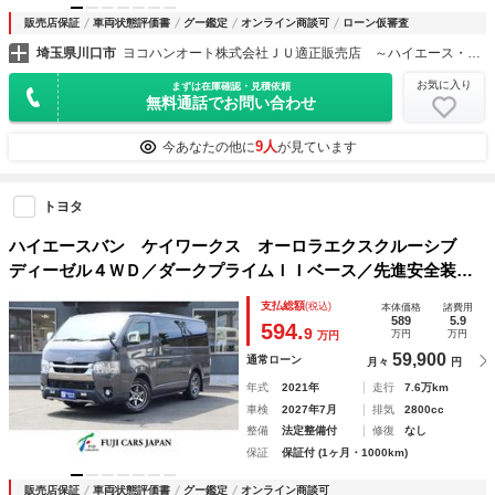
販売店保証
車両状態評価書
グー鑑定
オンライン商談可
ローン仮審査
埼玉県川口市
ヨコハンオート株式会社ＪＵ適正販売店 ～ハイエース・キャラバン専門店～
お気に入り
まずは在庫確認・見積依頼
無料通話でお問い合わせ
9人
今あなたの他に
が見ています
トヨタ
ハイエースバン ケイワークス オーロラエクスクルーシブ
ディーゼル４ＷＤ／ダークプライムＩＩベース／先進安全装備
／リチウム３００Ａｈ／１００Ｖクーラー／１５００Ｗインバ
支払総額
(税込)
本体価格
諸費用
ーター／電子レンジ／冷蔵庫／ソーラーパネル／ＴＲＤエアロ
589
5.9
594.
9
万円
万円
万円
／前後ドラレコ／キャンピングカー
59,900
通常ローン
月々
円
年式
2021年
走行
7.6万km
車検
2027年7月
排気
2800cc
整備
法定整備付
修復
なし
保証
保証付 (1ヶ月・1000km)
販売店保証
車両状態評価書
グー鑑定
オンライン商談可