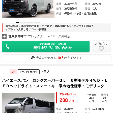
車検
2028年4月
排気
2800cc
整備
法定整備付
修復
なし
保証
保証付 (12ヶ月・走行無制限)
販売店保証
車両状態評価書
グー鑑定
OBD診断済み
オンライン商談可
オプション見積り可
ローン仮審査
群馬県高崎市
フレックス ハイエース高崎店
お気に入り
まずは在庫確認・見積依頼
無料通話でお問い合わせ
10人
今あなたの他に
が見ています
トヨタ
UP
グーネットセレクト
ハイエースバン ロングスーパーＧＬ ６型モデル４ＷＤ・Ｌ
ＥＤヘッドライト・スマートキ・寒冷地仕様車・モデリスタＦ
リップ・ＡＣ１００Ｖ・純正ＳＤナビ・フルセグブルーツース
支払総額
(税込)
本体価格
諸費用
対応・Ｂカメラ・ＥＴＣ・小窓・１５インチＡＷ・ＴＳＳ・Ｌ
273
15
288
万円
万円
万円
ＤＡ・ＰＣＳ
年式
2021年
走行
12.0万km