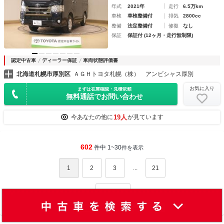
年式
2021年
走行
6.5万km
車検
車検整備付
排気
2800cc
整備
法定整備付
修復
なし
保証
保証付 (12ヶ月・走行無制限)
認定中古車
ディーラー保証
車両状態評価書
北海道札幌市厚別区
ＡＧＨトヨタ札幌（株） アンビシャス厚別
お気に入り
まずは在庫確認・見積依頼
無料通話でお問い合わせ
19人
今あなたの他に
が見ています
602
件中 1~30
件を表示
...
1
2
3
21
次へ