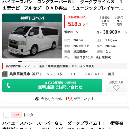
ハイエースバン ロングスーパーＧＬ ダークプライムＳ １
１型ナビ フルセグ ＤＶＤ再生 ミュージックプレイヤー接
続可 全周囲カメラ ＥＴＣ ドラレコ スマートキー 両側
支払総額
(税込)
本体価格
諸費用
電動スライドドア ＬＥＤヘッドライト モデリスタエアロ
508.8
9.5
518.
3
万円
万円
万円
ＰＫＳＢ ＴＳＳ
38,900
通常ローン
月々
円
年式
2025年
走行
1.0万km
車検
2027年11月
排気
2800cc
整備
法定整備付
修復
なし
保証
保証付 (12ヶ月・走行無制限)
認定中古車
ディーラー保証
車両状態評価書
オンライン商談可
兵庫県姫路市
神戸トヨペット（株） ＴＨＥ ＧＡＲＡＧＥ 姫路
お気に入り
まずは在庫確認・見積依頼
無料通話でお問い合わせ
13人
今あなたの他に
が見ています
トヨタ
UP
ハイエースバン スーパーＧＬ ダークプライムＩＩ 衝突被