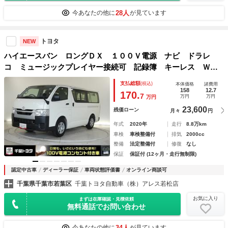
28人
今あなたの他に
が見ています
トヨタ
NEW
ハイエースバン ロングＤＸ １００Ｖ電源 ナビ ドラレ
コ ミュージックプレイヤー接続可 記録簿 キーレス Ｗエ
アコン 盗難防止装置 メモリーナビ
支払総額
(税込)
本体価格
諸費用
158
12.7
170.
7
万円
万円
万円
23,600
残価ローン
月々
円
年式
2020年
走行
8.8万km
車検
車検整備付
排気
2000cc
整備
法定整備付
修復
なし
保証
保証付 (12ヶ月・走行無制限)
認定中古車
ディーラー保証
車両状態評価書
オンライン商談可
千葉県千葉市若葉区
千葉トヨタ自動車（株）アレス若松店
お気に入り
まずは在庫確認・見積依頼
無料通話でお問い合わせ
34人
今あなたの他に
が見ています