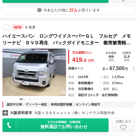
27人
今あなたの他に
が見ています
トヨタ
NEW
ハイエースバン ロングワイドスーパーＧＬ フルセグ メモ
リーナビ ＤＶＤ再生 バックガイドモニター 衝突被害軽減
システム ＰＫＳＢ ＬＤＡ クリアランスソナー ＥＴＣ
支払総額
(税込)
本体価格
諸費用
デジタルインナーミラー ＬＥＤヘッドランプ ワンオーナー
408
11.8
419.
8
万円
万円
万円
67,500
残価ローン
月々
円
年式
2023年
走行
1.6万km
車検
車検整備付
排気
2700cc
整備
法定整備付
修復
なし
保証
保証付 (12ヶ月・走行無制限)
認定中古車
ディーラー保証
車両状態評価書
オンライン商談可
大阪府和泉市
大阪トヨタＳｏｕｔｈ（株）サンテラス和泉中央
お気に入り
まずは在庫確認・見積依頼
無料通話でお問い合わせ