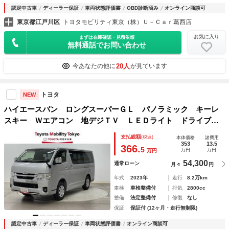
認定中古車
ディーラー保証
車両状態評価書
OBD診断済み
オンライン商談可
東京都江戸川区
トヨタモビリティ東京（株）Ｕ－Ｃａｒ葛西店
お気に入り
まずは在庫確認・見積依頼
無料通話でお問い合わせ
20人
今あなたの他に
が見ています
トヨタ
NEW
ハイエースバン ロングスーパーＧＬ パノラミック キーレ
スキー Ｗエアコン 地デジＴＶ ＬＥＤライト ドライブレ
コーダー ４ＷＤ ＥＴＣ １００Ｖ電源 フルフラットシー
支払総額
(税込)
本体価格
諸費用
ト パワーウィンドウ 横滑り防止装置 盗難防止システム
353
13.5
366.
5
万円
万円
万円
ＤＶＤ
54,300
通常ローン
月々
円
年式
2023年
走行
8.2万km
車検
車検整備付
排気
2800cc
整備
法定整備付
修復
なし
保証
保証付 (12ヶ月・走行無制限)
認定中古車
ディーラー保証
車両状態評価書
オンライン商談可