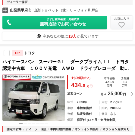
ディーラー保証
山梨県甲府市
山梨トヨペット（株）Ｕ－Ｃａｒ和戸店
お気に入り
まずは在庫確認・見積依頼
無料通話でお問い合わせ
19人
今あなたの他に
が見ています
トヨタ
UP
ハイエースバン スーパーＧＬ ダークプライムＩＩ トヨタ
認定中古車 １００Ｖ充電 ＡＷＤ ドライブレコーダ 助手
席エアバック パワーウィンドウ ＥＳＣ 盗難防止システ
支払総額
(税込)
本体価格
諸費用
ム ＡＣ ナビ＆ＴＶ 記録簿 スマートエントリー ＥＴＣ
421.8
13
434.
8
万円
万円
万円
付き ＤＶＤ メモリーナビ
25,000
通常ローン
月々
円
年式
2023年
走行
2.7万km
車検
車検整備付
排気
2800cc
整備
法定整備付
修復
なし
保証
保証付 (12ヶ月・走行無制限)
認定中古車
ディーラー保証
車両状態評価書
オンライン商談可
オプション見積り可