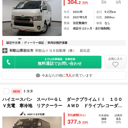
304.
2
万円
万円
万円
年式
2021年
走行
9.2万km
車検
2027年3月
排気
2800cc
整備
法定整備付
修復
なし
保証
保証付 (12ヶ月・走行無制限)
認定中古車
ディーラー保証
車両状態評価書
和歌山県岩出市
和歌山トヨタ自動車（株） 岩出店
お気に入り
まずは在庫確認・見積依頼
無料通話でお問い合わせ
9人
今あなたの他に
が見ています
トヨタ
NEW
ハイエースバン スーパーＧＬ ダークプライムＩＩ １００
Ｖ充電 寒冷地 リアクーラー ＡＷＤ ドライブレコーダ
助手席エアバック パワーウィンドウ ＥＳＣ 盗難防止シス
支払総額
(税込)
本体価格
諸費用
テム ＡＣ ナビ＆ＴＶ スマートエントリー パワステ Ｅ
369
8.5
377.
5
万円
万円
万円
ＴＣ付き キーレス ＡＢＳ