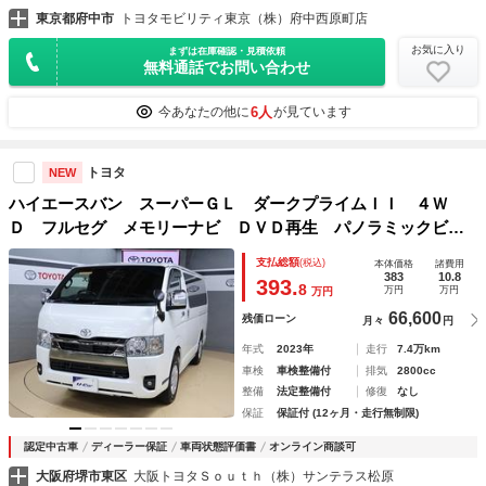
東京都府中市
トヨタモビリティ東京（株）府中西原町店
お気に入り
まずは在庫確認・見積依頼
無料通話でお問い合わせ
6人
今あなたの他に
が見ています
トヨタ
NEW
ハイエースバン スーパーＧＬ ダークプライムＩＩ ４Ｗ
Ｄ フルセグ メモリーナビ ＤＶＤ再生 パノラミックビュ
ーモニター 衝突被害軽減システム ＰＫＳＢ ＥＴＣ 両側
支払総額
(税込)
本体価格
諸費用
電動スライド ＬＥＤヘッドランプ ワンオーナー ディーゼ
383
10.8
393.
8
万円
万円
万円
ル デジタルインナーミラー
66,600
残価ローン
月々
円
年式
2023年
走行
7.4万km
車検
車検整備付
排気
2800cc
整備
法定整備付
修復
なし
保証
保証付 (12ヶ月・走行無制限)
認定中古車
ディーラー保証
車両状態評価書
オンライン商談可
大阪府堺市東区
大阪トヨタＳｏｕｔｈ（株）サンテラス松原