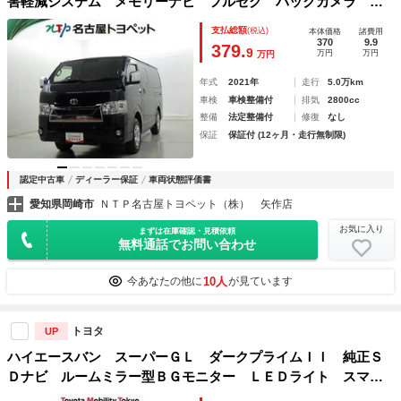
害軽減システム メモリーナビ フルセグ バックカメラ Ｅ
ＴＣ ドラレコ ＣＤ ミュージックプレイヤー接続可 ＤＶ
支払総額
(税込)
本体価格
諸費用
Ｄ再生 後席モニター ＬＥＤヘッドランプ スマートキー
370
9.9
379.
9
万円
万円
万円
キーレス ４ＷＤ
年式
2021年
走行
5.0万km
車検
車検整備付
排気
2800cc
整備
法定整備付
修復
なし
保証
保証付 (12ヶ月・走行無制限)
認定中古車
ディーラー保証
車両状態評価書
愛知県岡崎市
ＮＴＰ名古屋トヨペット（株） 矢作店
お気に入り
まずは在庫確認・見積依頼
無料通話でお問い合わせ
10人
今あなたの他に
が見ています
トヨタ
UP
ハイエースバン スーパーＧＬ ダークプライムＩＩ 純正Ｓ
Ｄナビ ルームミラー型ＢＧモニター ＬＥＤライト スマー
トキー ＥＴＣ モデリスタフロントスポイラー デュアルエ