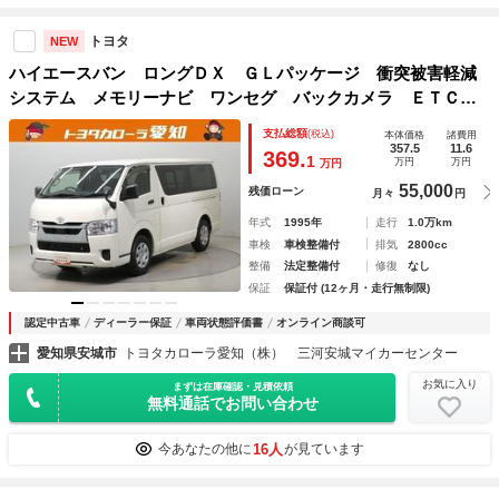
トヨタ
NEW
ハイエースバン ロングＤＸ ＧＬパッケージ 衝突被害軽減
システム メモリーナビ ワンセグ バックカメラ ＥＴＣ
ＣＤ ミュージックプレイヤー接続可 乗車定員６人 キーレ
支払総額
(税込)
本体価格
諸費用
ス ディーゼル ワンオーナー
357.5
11.6
369.
1
万円
万円
万円
55,000
残価ローン
月々
円
年式
1995年
走行
1.0万km
車検
車検整備付
排気
2800cc
整備
法定整備付
修復
なし
保証
保証付 (12ヶ月・走行無制限)
認定中古車
ディーラー保証
車両状態評価書
オンライン商談可
愛知県安城市
トヨタカローラ愛知（株） 三河安城マイカーセンター
お気に入り
まずは在庫確認・見積依頼
無料通話でお問い合わせ
16人
今あなたの他に
が見ています