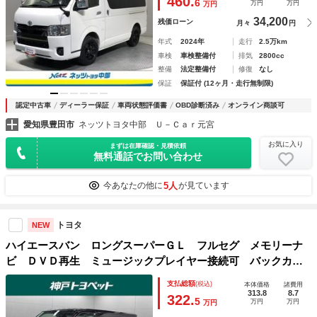
460.
6
万円
万円
万円
ディーゼル ワンオーナー
34,200
残価ローン
月々
円
年式
2024年
走行
2.5万km
車検
車検整備付
排気
2800cc
整備
法定整備付
修復
なし
保証
保証付 (12ヶ月・走行無制限)
認定中古車
ディーラー保証
車両状態評価書
OBD診断済み
オンライン商談可
愛知県豊田市
ネッツトヨタ中部 Ｕ－Ｃａｒ元宮
お気に入り
まずは在庫確認・見積依頼
無料通話でお問い合わせ
5人
今あなたの他に
が見ています
トヨタ
NEW
ハイエースバン ロングスーパーＧＬ フルセグ メモリーナ
ビ ＤＶＤ再生 ミュージックプレイヤー接続可 バックカメ
ラ 衝突被害軽減システム ＥＴＣ 両側電動スライド ＬＥ
支払総額
(税込)
本体価格
諸費用
Ｄヘッドランプ ディーゼル
313.8
8.7
322.
5
万円
万円
万円