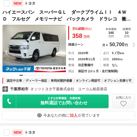
トヨタ
NEW
ハイエースバン スーパーＧＬ ダークプライムＩＩ ４Ｗ
Ｄ フルセグ メモリーナビ バックカメラ ドラレコ 衝突
被害軽減システム ＥＴＣ 両側電動スライド ＬＥＤヘッド
支払総額
(税込)
本体価格
諸費用
ランプ ＤＶＤ再生 記録簿 ディーゼル ナビ＆ＴＶ Ｃ
348
10
358
万円
万円
万円
Ｄ アルミホイール キーレス
50,700
残価ローン
月々
円
年式
2020年
走行
5.7万km
車検
2026年11月
排気
2800cc
整備
法定整備付
修復
なし
保証
保証付 (12ヶ月・走行無制限)
認定中古車
ディーラー保証
車両状態評価書
オンライン商談可
オプション見積り可
千葉県柏市
ネッツトヨタ千葉株式会社 ユーコム柏若柴店
お気に入り
まずは在庫確認・見積依頼
無料通話でお問い合わせ
32人
今あなたの他に
が見ています
トヨタ
NEW