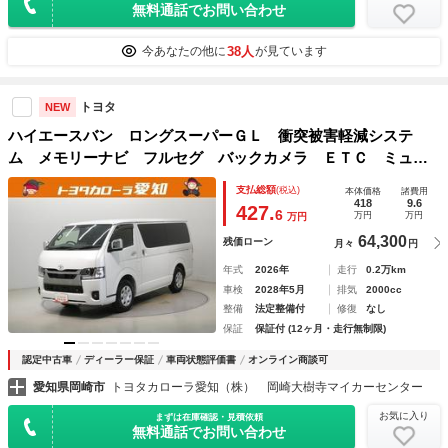
無料通話でお問い合わせ
38人
今あなたの他に
が見ています
トヨタ
NEW
ハイエースバン ロングスーパーＧＬ 衝突被害軽減システ
ム メモリーナビ フルセグ バックカメラ ＥＴＣ ミュー
ジックプレイヤー接続可 オートクルーズコントロール ＬＥ
支払総額
(税込)
本体価格
諸費用
Ｄヘッドランプ 両側電動スライド スマートキー キーレ
418
9.6
427.
6
万円
万円
万円
ス 記録簿
64,300
残価ローン
月々
円
年式
2026年
走行
0.2万km
車検
2028年5月
排気
2000cc
整備
法定整備付
修復
なし
保証
保証付 (12ヶ月・走行無制限)
認定中古車
ディーラー保証
車両状態評価書
オンライン商談可
愛知県岡崎市
トヨタカローラ愛知（株） 岡崎大樹寺マイカーセンター
お気に入り
まずは在庫確認・見積依頼
無料通話でお問い合わせ