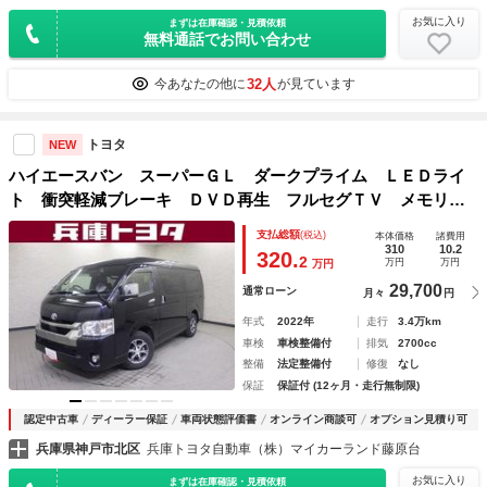
お気に入り
まずは在庫確認・見積依頼
無料通話でお問い合わせ
32人
今あなたの他に
が見ています
トヨタ
NEW
ハイエースバン スーパーＧＬ ダークプライム ＬＥＤライ
ト 衝突軽減ブレーキ ＤＶＤ再生 フルセグＴＶ メモリナ
ビ ナビＴＶ ＥＴＣ オートエアコン スマートキー ワン
支払総額
(税込)
本体価格
諸費用
オーナー キーフリー 助手席エアバッグ Ｒカメラ Ｗ電動
310
10.2
320.
2
万円
万円
万円
ドア
29,700
通常ローン
月々
円
年式
2022年
走行
3.4万km
車検
車検整備付
排気
2700cc
整備
法定整備付
修復
なし
保証
保証付 (12ヶ月・走行無制限)
認定中古車
ディーラー保証
車両状態評価書
オンライン商談可
オプション見積り可
兵庫県神戸市北区
兵庫トヨタ自動車（株）マイカーランド藤原台
お気に入り
まずは在庫確認・見積依頼