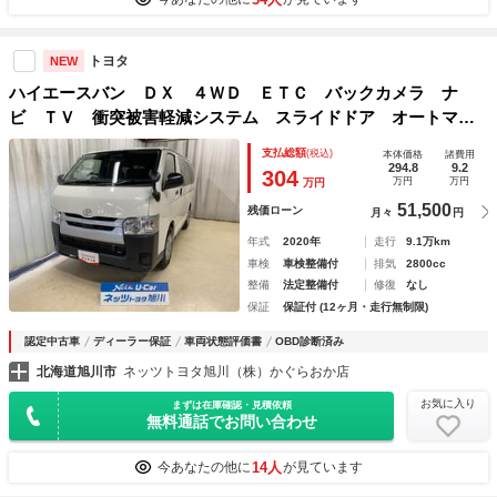
トヨタ
NEW
ハイエースバン ＤＸ ４ＷＤ ＥＴＣ バックカメラ ナ
ビ ＴＶ 衝突被害軽減システム スライドドア オートマチ
ックハイビーム キーレスエントリー 電動格納ミラー Ａ
支払総額
(税込)
本体価格
諸費用
Ｔ ＣＤ ミュージックプレイヤー接続可 Ｂｌｕｅｔｏｏｔ
294.8
9.2
304
万円
万円
万円
ｈ
51,500
残価ローン
月々
円
年式
2020年
走行
9.1万km
車検
車検整備付
排気
2800cc
整備
法定整備付
修復
なし
保証
保証付 (12ヶ月・走行無制限)
認定中古車
ディーラー保証
車両状態評価書
OBD診断済み
北海道旭川市
ネッツトヨタ旭川（株）かぐらおか店
お気に入り
まずは在庫確認・見積依頼
無料通話でお問い合わせ
14人
今あなたの他に
が見ています