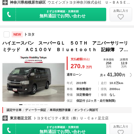
神奈川県相模原市緑区
ウエインズトヨタ神奈川株式会社 Ｕ－ＢＡＳＥ相模
お気に入り
まずは在庫確認・見積依頼
無料通話でお問い合わせ
トヨタ
NEW
ハイエースバン スーパーＧＬ ５０ＴＨ アニバーサリーリ
ミテッド ＡＣ１００Ｖ Ｂｌｕｅｔｏｏｔｈ 記録簿 フル
セグＴＶ ＤＶＤ再生 メモリーナビ バックモニター エア
支払総額
(税込)
本体価格
諸費用
バッグ スマートキー＆プッシュスタート 横滑り防止 キー
258
12.9
270.
9
万円
万円
万円
レス ＡＢＳ ＥＴＣ Ｗ電動ドア
41,300
通常ローン
月々
円
年式
2019年
走行
10.0万km
車検
車検整備付
排気
2000cc
整備
法定整備付
修復
なし
保証
保証付 (12ヶ月・走行無制限)
認定中古車
ディーラー保証
車両状態評価書
オンライン商談可
東京都足立区
トヨタモビリティ東京（株）Ｕ－Ｃａｒ足立店
お気に入り
まずは在庫確認・見積依頼
無料通話でお問い合わせ