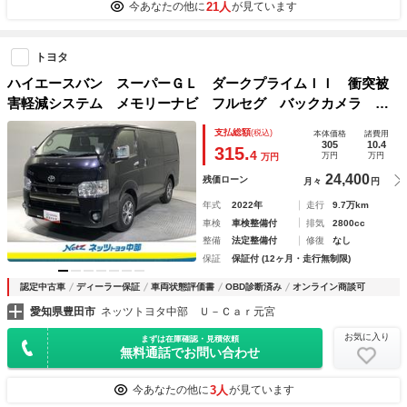
21人
今あなたの他に
が見ています
トヨタ
ハイエースバン スーパーＧＬ ダークプライムＩＩ 衝突被
害軽減システム メモリーナビ フルセグ バックカメラ Ｅ
ＴＣ ドラレコ ＣＤ ミュージックプレイヤー接続可 ＤＶ
支払総額
(税込)
本体価格
諸費用
Ｄ再生 後席モニター ＬＥＤヘッドランプ 両側電動スライ
305
10.4
315.
4
万円
万円
万円
ド スマートキー キーレス
24,400
残価ローン
月々
円
年式
2022年
走行
9.7万km
車検
車検整備付
排気
2800cc
整備
法定整備付
修復
なし
保証
保証付 (12ヶ月・走行無制限)
認定中古車
ディーラー保証
車両状態評価書
OBD診断済み
オンライン商談可
愛知県豊田市
ネッツトヨタ中部 Ｕ－Ｃａｒ元宮
お気に入り
まずは在庫確認・見積依頼
無料通話でお問い合わせ
3人
今あなたの他に
が見ています