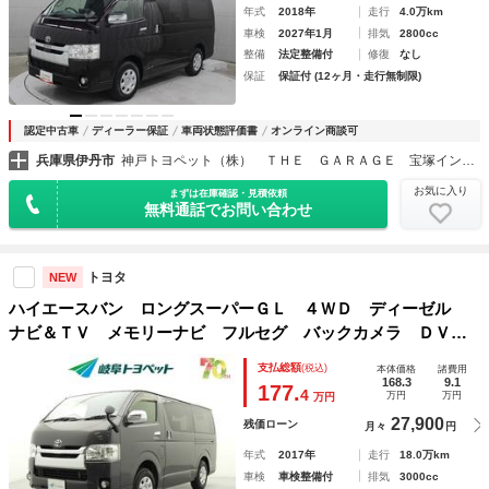
年式
2018年
走行
4.0万km
車検
2027年1月
排気
2800cc
整備
法定整備付
修復
なし
保証
保証付 (12ヶ月・走行無制限)
認定中古車
ディーラー保証
車両状態評価書
オンライン商談可
兵庫県伊丹市
神戸トヨペット（株） ＴＨＥ ＧＡＲＡＧＥ 宝塚インター南
お気に入り
まずは在庫確認・見積依頼
無料通話でお問い合わせ
トヨタ
NEW
ハイエースバン ロングスーパーＧＬ ４ＷＤ ディーゼル
ナビ＆ＴＶ メモリーナビ フルセグ バックカメラ ＤＶＤ
再生 ミュージックプレイヤー接続可 ＥＴＣ 記録簿 キー
支払総額
(税込)
本体価格
諸費用
レス ＣＤ Ｗエアコン
168.3
9.1
177.
4
万円
万円
万円
27,900
残価ローン
月々
円
年式
2017年
走行
18.0万km
車検
車検整備付
排気
3000cc