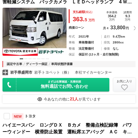
害軽減システム バックカメラ ＬＥＤヘッドランプ ４Ｗ
Ｄ メモリーナビ ＤＶＤ再生 ＥＴＣ 盗難防止装置 ディ
支払総額
(税込)
本体価格
諸費用
ーゼル フルセグ スマートキー キーレス 横滑り防止機能
354.2
9.3
363.
5
万円
万円
万円
33,800
残価ローン
月々
円
年式
2021年
走行
9.4万km
車検
車検整備付
排気
2800cc
整備
法定整備付
修復
なし
保証
保証付 (12ヶ月・走行無制限)
認定中古車
ディーラー保証
車両状態評価書
岩手県盛岡市
岩手トヨペット（株） 本社マイカーセンター
お気に入り
まずは在庫確認・見積依頼
無料通話でお問い合わせ
21人
今あなたの他に
が見ています
トヨタ
NEW
ハイエースバン ロングＤＸ Ｂカメ 整備点検記録簿 パワ
ーウィンドー 横滑防止装置 運転席エアバッグ ＡＣ キー