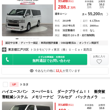
支払総額
(税込)
本体価格
諸費用
アバッグ Ｗエアコン 横滑り防止 盗難警報装置 フルセグ
278
10.2
288.
2
万円
万円
万円
ＴＶ 前後ドラレコ
55,200
通常ローン
月々
円
年式
2019年
走行
6.1万km
車検
2027年3月
排気
2800cc
整備
法定整備付
修復
なし
保証
保証付 (12ヶ月・走行無制限)
認定中古車
ディーラー保証
車両状態評価書
OBD診断済み
オンライン商談可
東京都江戸川区
トヨタモビリティ東京（株）Ｕ－Ｃａｒ葛西店
お気に入り
まずは在庫確認・見積依頼
無料通話でお問い合わせ
12人
今あなたの他に
が見ています
トヨタ
UP
ハイエースバン スーパーＧＬ ダークプライムＩＩ 衝突被
害軽減システム メモリーナビ フルセグ バックカメラ Ｅ
ＴＣ ＣＤ ミュージックプレイヤー接続可 ＤＶＤ再生 後
支払総額
(税込)
本体価格
諸費用
席モニター ＬＥＤヘッドランプ スマートキー キーレス
450
10.6