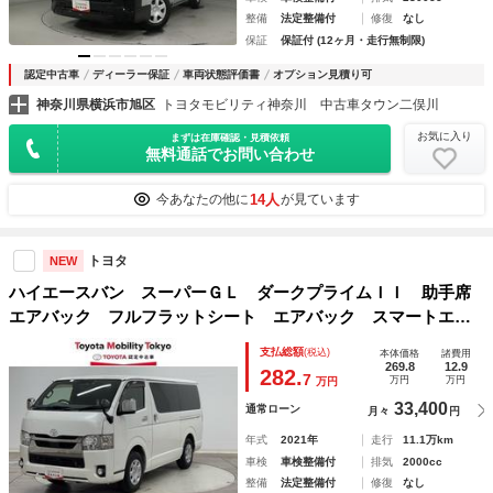
整備
法定整備付
修復
なし
保証
保証付 (12ヶ月・走行無制限)
認定中古車
ディーラー保証
車両状態評価書
オプション見積り可
神奈川県横浜市旭区
トヨタモビリティ神奈川 中古車タウン二俣川
お気に入り
まずは在庫確認・見積依頼
無料通話でお問い合わせ
14人
今あなたの他に
が見ています
トヨタ
NEW
ハイエースバン スーパーＧＬ ダークプライムＩＩ 助手席
エアバック フルフラットシート エアバック スマートエン
トリー リアエアコン 盗難防止装置 ＤＶＤ ＥＳＣ Ｂカ
支払総額
(税込)
本体価格
諸費用
メラ メモリーナビゲーション ドライブレコーダー フルセ
269.8
12.9
282.
7
万円
万円
万円
グＴＶ ＥＴＣ車載器 ＰＷ
33,400
通常ローン
月々
円
年式
2021年
走行
11.1万km
車検
車検整備付
排気
2000cc
整備
法定整備付
修復
なし