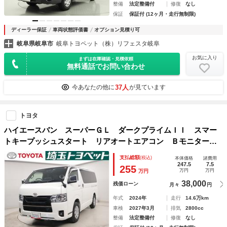
整備
法定整備付
修復
なし
保証
保証付 (12ヶ月・走行無制限)
ディーラー保証
車両状態評価書
オプション見積り可
岐阜県岐阜市
岐阜トヨペット（株）リフェスタ岐阜
お気に入り
まずは在庫確認・見積依頼
無料通話でお問い合わせ
37人
今あなたの他に
が見ています
トヨタ
ハイエースバン スーパーＧＬ ダークプライムＩＩ スマー
トキープッシュスタート リアオートエアコン Ｂモニター
ナビ＆ＴＶ パワステ 横滑り防止装置 ＡＣ１００ セキュ
支払総額
(税込)
本体価格
諸費用
リティー ＥＴＣ車載器 フルセグテレビ パワーウインド
247.5
7.5
255
万円
万円
万円
ウ キーフリー ＡＢＳ
38,000
残価ローン
月々
円
年式
2024年
走行
14.6万km
車検
2027年3月
排気
2800cc
整備
法定整備付
修復
なし