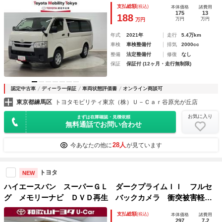
レスキー セキュリティーアラーム パワーステアリング Ａ
支払総額
(税込)
本体価格
諸費用
ＢＳ ミュージックプレイヤー接続可 ドライブレコーダー
175
13
188
万円
万円
万円
年式
2021年
走行
5.4万km
車検
車検整備付
排気
2000cc
整備
法定整備付
修復
なし
保証
保証付 (12ヶ月・走行無制限)
認定中古車
ディーラー保証
車両状態評価書
オンライン商談可
東京都練馬区
トヨタモビリティ東京（株）Ｕ－Ｃａｒ谷原光が丘店
お気に入り
まずは在庫確認・見積依頼
無料通話でお問い合わせ
28人
今あなたの他に
が見ています
トヨタ
NEW
ハイエースバン スーパーＧＬ ダークプライムＩＩ フルセ
グ メモリーナビ ＤＶＤ再生 バックカメラ 衝突被害軽減
システム ＥＴＣ ＬＥＤヘッドランプ ワンオーナー ディ
支払総額
(税込)
本体価格
諸費用
ーゼル
297
7.2