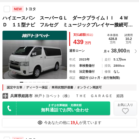
トヨタ
NEW
ハイエースバン スーパーＧＬ ダークプライムＩＩ ４Ｗ
Ｄ １１型ナビ フルセグ ミュージックプレイヤー接続可
全周囲カメラ ＥＴＣ ドラレコ スマートキー ＬＥＤヘッ
支払総額
(税込)
本体価格
諸費用
ドライト ＰＫＳＢ ＴＳＳ
428.8
10.2
439
万円
万円
万円
38,900
通常ローン
月々
円
年式
2023年
走行
5.1万km
車検
車検整備付
排気
2800cc
整備
法定整備付
修復
なし
保証
保証付 (12ヶ月・走行無制限)
認定中古車
ディーラー保証
車両状態評価書
オンライン商談可
兵庫県姫路市
神戸トヨペット（株） ＴＨＥ ＧＡＲＡＧＥ 姫路
お気に入り
まずは在庫確認・見積依頼
無料通話でお問い合わせ
19人
今あなたの他に
が見ています