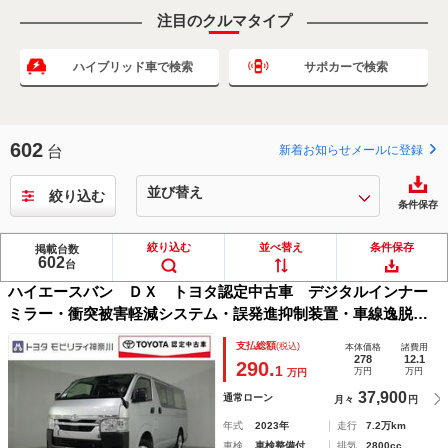
注目のクルマタイプ
ハイブリッド車で検索
サポカーで検索
602
台
新着お知らせメールに登録
絞り込む
条件保存
絞り込む
並べ替え
条件保存
掲載台数
602
トヨタ
NEW
台
ハイエースバン ＤＸ トヨタ認定中古車 デジタルインナー
ミラー・衝突被害軽減システム・誤発進抑制装置・車線逸脱警
報・先進ライト・純正ナビ・全周囲モニター・ＥＴＣ・ドライ
支払総額
(税込)
本体価格
諸費用
ブレコーダー・ＡＣ１００Ｖ電源・ワンオーナー
278
12.1
290.
1
万円
万円
万円
37,900
通常ローン
月々
円
年式
2023年
走行
7.2万km
車検
車検整備付
排気
2800cc