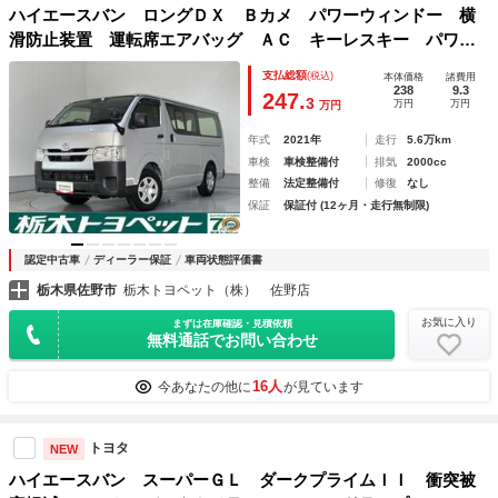
ハイエースバン ロングＤＸ Ｂカメ パワーウィンドー 横
滑防止装置 運転席エアバッグ ＡＣ キーレスキー パワー
ステアリング ＡＢＳ インテリジェントクリアランスソナー
支払総額
(税込)
本体価格
諸費用
238
9.3
247.
3
万円
万円
万円
年式
2021年
走行
5.6万km
車検
車検整備付
排気
2000cc
整備
法定整備付
修復
なし
保証
保証付 (12ヶ月・走行無制限)
認定中古車
ディーラー保証
車両状態評価書
栃木県佐野市
栃木トヨペット（株） 佐野店
お気に入り
まずは在庫確認・見積依頼
無料通話でお問い合わせ
16人
今あなたの他に
が見ています
トヨタ
NEW
ハイエースバン スーパーＧＬ ダークプライムＩＩ 衝突被