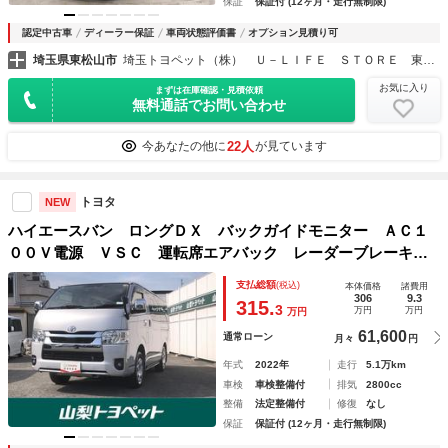
保証
保証付 (12ヶ月・走行無制限)
認定中古車
ディーラー保証
車両状態評価書
オプション見積り可
埼玉県東松山市
埼玉トヨペット（株） Ｕ－ＬＩＦＥ ＳＴＯＲＥ 東松山
お気に入り
まずは在庫確認・見積依頼
無料通話でお問い合わせ
22人
今あなたの他に
が見ています
トヨタ
NEW
ハイエースバン ロングＤＸ バックガイドモニター ＡＣ１
００Ｖ電源 ＶＳＣ 運転席エアバック レーダーブレーキ
ＬＥＤヘッド リアクーラー キーレスキー 定期点検記録
支払総額
(税込)
本体価格
諸費用
簿 前席パワーウィンドウ ＥＴＣ車載器 ベンチシート パ
306
9.3
315.
3
万円
万円
万円
ワステ
61,600
通常ローン
月々
円
年式
2022年
走行
5.1万km
車検
車検整備付
排気
2800cc
整備
法定整備付
修復
なし
保証
保証付 (12ヶ月・走行無制限)