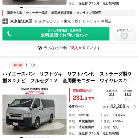
保証
保証付 (12ヶ月・走行無制限)
認定中古車
ディーラー保証
車両状態評価書
オンライン商談可
東京都江東区
トヨタモビリティ東京（株）Ｕ－Ｃａｒ深川店
お気に入り
まずは在庫確認・見積依頼
無料通話でお問い合わせ
18人
今あなたの他に
が見ています
トヨタ
NEW
ハイエースバン リフトツキ リフトバン付 ストラーダ製９
型ＳＤナビ フルセグＴＶ 全周囲モニター ワイヤレスキ
ー 前後ドラレコ ＥＴＣ 純正１５型アルミホイール 電動
支払総額
(税込)
本体価格
諸費用
格納ミラー エアバッグ マニュアルエアコン クリアランス
218
13.3
231.
3
万円
万円
万円
ソナー
42,300
通常ローン
月々
円
年式
2021年
走行
6.4万km
車検
車検整備付
排気
2000cc
整備
法定整備付
修復
なし
保証
保証付 (12ヶ月・走行無制限)