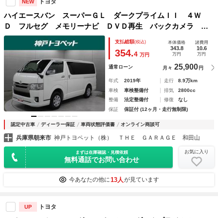
トヨタ
NEW
ハイエースバン スーパーＧＬ ダークプライムＩＩ ４Ｗ
Ｄ フルセグ メモリーナビ ＤＶＤ再生 バックカメラ Ｅ
ＴＣ 両側電動スライド ＬＥＤヘッドランプ ディーゼル
支払総額
(税込)
本体価格
諸費用
343.8
10.6
354.
4
万円
万円
万円
25,900
通常ローン
月々
円
年式
2019年
走行
8.9万km
車検
車検整備付
排気
2800cc
整備
法定整備付
修復
なし
保証
保証付 (12ヶ月・走行無制限)
認定中古車
ディーラー保証
車両状態評価書
オンライン商談可
兵庫県朝来市
神戸トヨペット（株） ＴＨＥ ＧＡＲＡＧＥ 和田山
お気に入り
まずは在庫確認・見積依頼
無料通話でお問い合わせ
13人
今あなたの他に
が見ています
トヨタ
UP