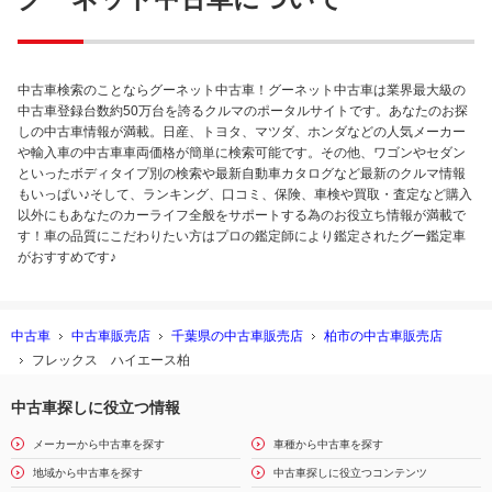
中古車検索のことならグーネット中古車！グーネット中古車は業界最大級の
中古車登録台数約50万台を誇るクルマのポータルサイトです。あなたのお探
しの中古車情報が満載。日産、トヨタ、マツダ、ホンダなどの人気メーカー
や輸入車の中古車車両価格が簡単に検索可能です。その他、ワゴンやセダン
といったボディタイプ別の検索や最新自動車カタログなど最新のクルマ情報
もいっぱい♪そして、ランキング、口コミ、保険、車検や買取・査定など購入
以外にもあなたのカーライフ全般をサポートする為のお役立ち情報が満載で
す！車の品質にこだわりたい方はプロの鑑定師により鑑定されたグー鑑定車
がおすすめです♪
中古車
中古車販売店
千葉県の中古車販売店
柏市の中古車販売店
フレックス ハイエース柏
中古車探しに役立つ情報
メーカーから中古車を探す
車種から中古車を探す
地域から中古車を探す
中古車探しに役立つコンテンツ