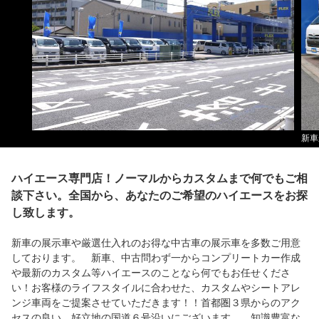
新車
ハイエース専門店！ノーマルからカスタムまで何でもご相
談下さい。全国から、あなたのご希望のハイエースをお探
し致します。
新車の展示車や厳選仕入れのお得な中古車の展示車を多数ご用意
しております。 新車、中古問わず一からコンプリートカー作成
や最新のカスタム等ハイエースのことなら何でもお任せくださ
い！お客様のライフスタイルに合わせた、カスタムやシートアレ
ンジ車両をご提案させていただきます！！首都圏３県からのアク
セスの良い、好立地の国道６号沿いにございます。 知識豊富な