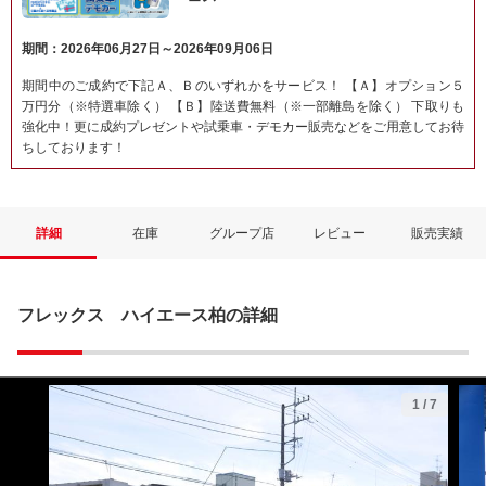
期間：2026年06月27日～2026年09月06日
期間中のご成約で下記Ａ、Ｂのいずれかをサービス！ 【Ａ】オプション５
万円分（※特選車除く） 【Ｂ】陸送費無料（※一部離島を除く） 下取りも
強化中！更に成約プレゼントや試乗車・デモカー販売などをご用意してお待
ちしております！
詳細
在庫
グループ店
レビュー
販売実績
フレックス ハイエース柏の詳細
1
/
7