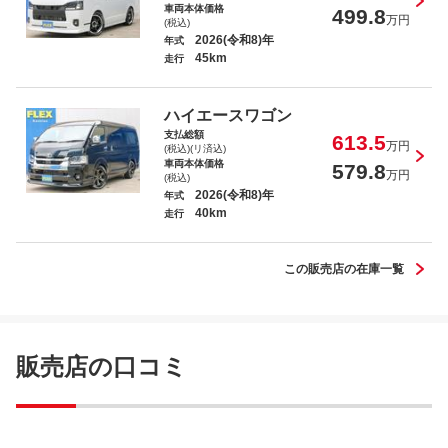
車両本体価格
499.8
万円
(税込)
2026(令和8)年
年式
45km
走行
レジアスエースバン スーパーＧＬ ダー
ハイエースワゴン
クプライム
支払総額
613.5
万円
(税込)(リ済込)
車両本体価格
579.8
万円
(税込)
2026(令和8)年
年式
40km
走行
ハイエースワゴン ＧＬ
この販売店の在庫一覧
販売店の口コミ