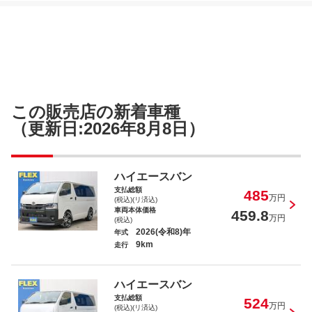
ハイエースバン ロングスーパーＧＬ
ハイエースバン ロングスーパーＧＬ
この販売店の新着車種
（更新日:2026年8月8日）
ハイエースバン
支払総額
485
ハイエースワゴン ＧＬ
万円
(税込)(リ済込)
車両本体価格
459.8
万円
(税込)
2026(令和8)年
年式
9km
走行
ハイエースバン
ハイエースワゴン ＧＬ ロング
支払総額
524
万円
(税込)(リ済込)