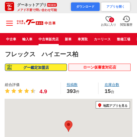
グーネットアプリ
RENEW
ダウンロード
アプリを開く
メアド不要で問い合わせ可能
0
お気に入り
閲覧履歴
中古車
輸入車
中古車販売店
新車
車買取
カーリース
整備工場
フレックス ハイエース柏
ローン仮審査対応店
グー鑑定加盟店
総合評価
投稿数
在庫台数
393
15
4.9
件
台
地図アプリを見る